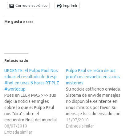
Correo electrónico
Imprimir
Me gusta esto:
Relacionado
URGENTE: El Pulpo Paul Nos
Pulpo Paul se retira de los
«dira» el resultado de #esp
pron?cos envuelto en varios
#hol en unas 6 horas RT PLZ
misterios
#worldcup
Su noticia est?iendo enviada.
Pues en LEER MAS >>> sus
Sistema de env?de mensajes
dejo la noticia en Ingles
no disponible.Reintente en
sobre lo que el Pulpo Paul
unos minutos por favor. Su
nos "dira" sobre el
mensaje ha sido enviado con
encuentro final del mundial
?to Su nombre: Nombre
13/07/2010
2010. Dicha noticia tiene un
08/07/2010
Destinatario: E-mail
Entrada similar
RSS que conecta
Entrada similar
Destinatario: Comentarios: