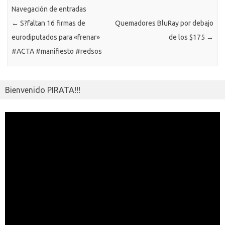
ar
ik
Navegación de entradas
ti
←
S?faltan 16 firmas de
Quemadores BluRay por debajo
i
r
eurodiputados para «frenar»
de los $175
→
#ACTA #manifiesto #redsos
Bienvenido PIRATA!!!