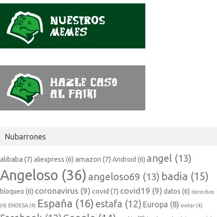
Nubarrones
angel
(13)
alibaba
(7)
amazon
(7)
aliexpress
(6)
Android
(6)
Angeloso
(36)
badia
(15)
angeloso69
(13)
coronavirus
(9)
covid19
(9)
covid
(7)
bloqueo
(6)
datos
(6)
derechos
España
(16)
estafa
(12)
Europa
(8)
(4)
ENDESA
(4)
evitar
(4)