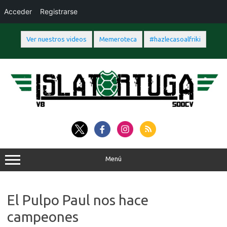
Acceder
Registrarse
Ver nuestros videos
Memeroteca
#hazlecasoalfriki
Saltar
al
contenido
Menú
El Pulpo Paul nos hace
campeones