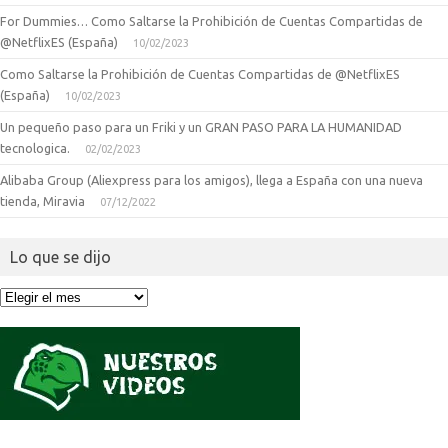
For Dummies… Como Saltarse la Prohibición de Cuentas Compartidas de
@NetflixES (España)
10/02/2023
Como Saltarse la Prohibición de Cuentas Compartidas de @NetflixES
(España)
10/02/2023
Un pequeño paso para un Friki y un GRAN PASO PARA LA HUMANIDAD
tecnologica.
02/02/2023
Alibaba Group (Aliexpress para los amigos), llega a España con una nueva
tienda, Miravia
07/12/2022
Lo que se dijo
Lo
que
se
dijo