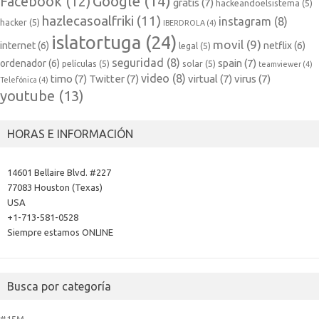
Google
(14)
Facebook
(12)
gratis
(7)
hackeandoelsistema
(5)
hazlecasoalfriki
(11)
instagram
(8)
hacker
(5)
IBERDROLA
(4)
islatortuga
(24)
movil
(9)
internet
(6)
netflix
(6)
legal
(5)
seguridad
(8)
spain
(7)
ordenador
(6)
películas
(5)
solar
(5)
teamviewer
(4)
video
(8)
timo
(7)
Twitter
(7)
virtual
(7)
virus
(7)
Telefónica
(4)
youtube
(13)
HORAS E INFORMACIÓN
14601 Bellaire Blvd. #227
77083 Houston (Texas)
USA
+1-713-581-0528
Siempre estamos ONLINE
Busca por categoría