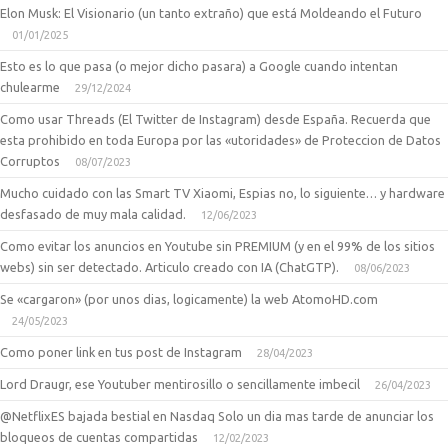
Elon Musk: El Visionario (un tanto extraño) que está Moldeando el Futuro
01/01/2025
Esto es lo que pasa (o mejor dicho pasara) a Google cuando intentan
chulearme
29/12/2024
Como usar Threads (El Twitter de Instagram) desde España. Recuerda que
esta prohibido en toda Europa por las «utoridades» de Proteccion de Datos
Corruptos
08/07/2023
Mucho cuidado con las Smart TV Xiaomi, Espias no, lo siguiente… y hardware
desfasado de muy mala calidad.
12/06/2023
Como evitar los anuncios en Youtube sin PREMIUM (y en el 99% de los sitios
webs) sin ser detectado. Articulo creado con IA (ChatGTP).
08/06/2023
Se «cargaron» (por unos dias, logicamente) la web AtomoHD.com
24/05/2023
Como poner link en tus post de Instagram
28/04/2023
Lord Draugr, ese Youtuber mentirosillo o sencillamente imbecil
26/04/2023
@NetflixES bajada bestial en Nasdaq Solo un dia mas tarde de anunciar los
bloqueos de cuentas compartidas
12/02/2023