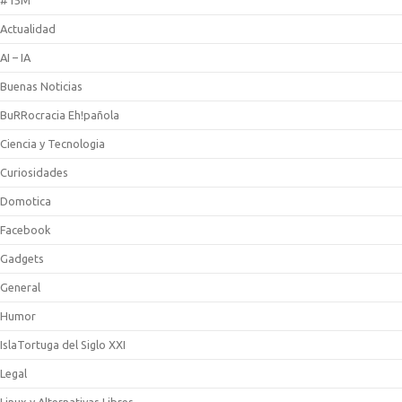
#15M
Actualidad
AI – IA
Buenas Noticias
BuRRocracia Eh!pañola
Ciencia y Tecnologia
Curiosidades
Domotica
Facebook
Gadgets
General
Humor
IslaTortuga del Siglo XXI
Legal