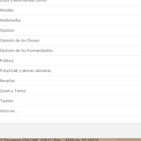
Linux y Alternativas Libres
Móviles
Multimedia
Opinión
Opinión de los Dioses
Opinión de los Komandantes
Politica
PutaSGAE y demas alimañas
Reseñas
Spam y Timos
Twitter
Visto en …
Y llevamos ON-LINE 10851 días...
MAS de 20 AÑOS