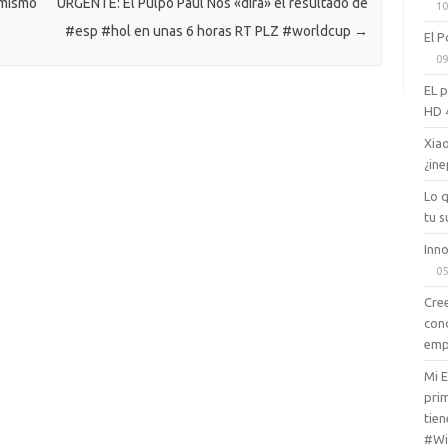
ik
 mismo
URGENTE: El Pulpo Paul Nos «dira» el resultado de
10
#esp #hol en unas 6 horas RT PLZ #worldcup
→
i
El P
09
EL 
HD 
Xiao
¿ine
Lo 
tu s
Inno
05
Cree
con
emp
Mi 
prim
tien
#Wi