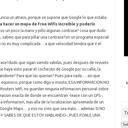
ncia un atraso, porque se supone que Google lo que estaba
ra hacer un mapa de Free Wifis increible y poderlo
so un poco la mano y pillo algunas contrase? cosa que dudo
», sabeis que para pillar una contrase?on un programa especial
i no es muy complicada… a que velocidad tendria que ir el
trase?dudo que sigan siendo validas, pues despues de revuelo
 haya visto pasar el cochecito de Google por su calle, la
andome? Para que las querian? Pues para nada…. asi que
 se equivoco, porque como digo e insisto, ESA INFORMACION NO
S
outers Wifi, no guardan ninguna informacion personal sobre
rmacion exacta de donde se encuentran -lease con un GPS-,
a informacion, mas alla de la localizacion aproximada de un
on Google Maps… y eso no creo que sea malo… ademas SI NO
T
-Y SABES DE QUE ESTOY HABLANDO-, PUES PONLE UNA