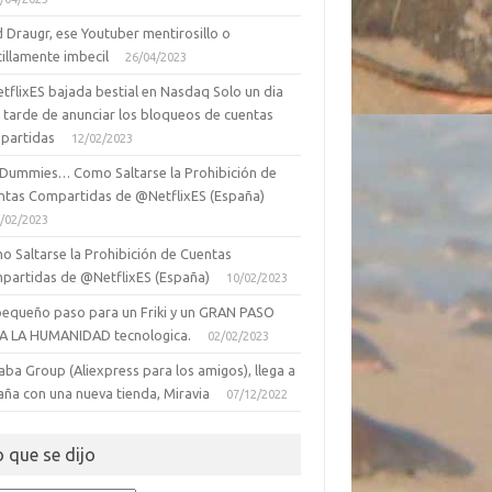
 Draugr, ese Youtuber mentirosillo o
illamente imbecil
26/04/2023
tflixES bajada bestial en Nasdaq Solo un dia
 tarde de anunciar los bloqueos de cuentas
partidas
12/02/2023
 Dummies… Como Saltarse la Prohibición de
ntas Compartidas de @NetflixES (España)
/02/2023
o Saltarse la Prohibición de Cuentas
partidas de @NetflixES (España)
10/02/2023
pequeño paso para un Friki y un GRAN PASO
A LA HUMANIDAD tecnologica.
02/02/2023
aba Group (Aliexpress para los amigos), llega a
aña con una nueva tienda, Miravia
07/12/2022
o que se dijo