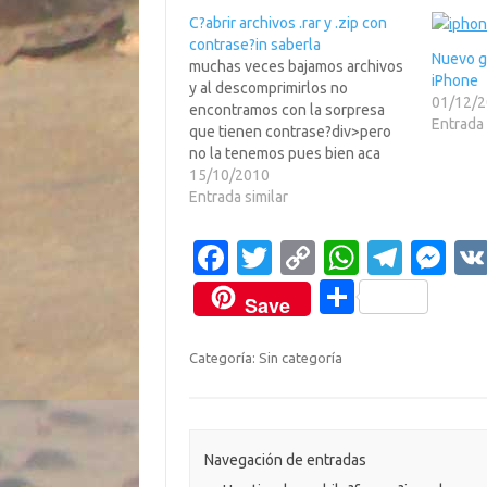
C?abrir archivos .rar y .zip con
contrase?in saberla
Nuevo g
muchas veces bajamos archivos
iPhone
y al descomprimirlos no
01/12/
encontramos con la sorpresa
Entrada 
que tienen contrase?div>pero
no la tenemos pues bien aca
esta la solucion con este
15/10/2010
programilla en vercion
Entrada similar
gratuitapues que esperas entra
en leer mass...Abres Advanced
Fa
T
C
W
T
M
Archive Password Recovery y
c
w
o
h
el
es
presiona el bot?pen para elegir
C
Save
el archivo al cual…
e
it
p
at
e
se
o
b
te
y
s
gr
n
m
Categoría: Sin categoría
o
r
Li
A
a
g
p
o
n
p
m
er
ar
k
k
p
ti
Navegación de entradas