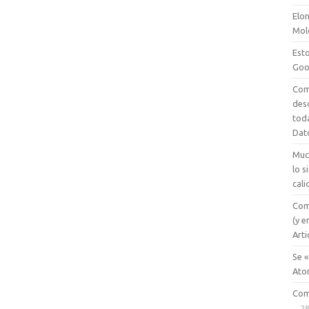
Elon
Mol
Esto
Goo
Com
des
tod
Dat
Muc
lo 
cali
Com
(y e
Arti
Se «
Ato
Com
28