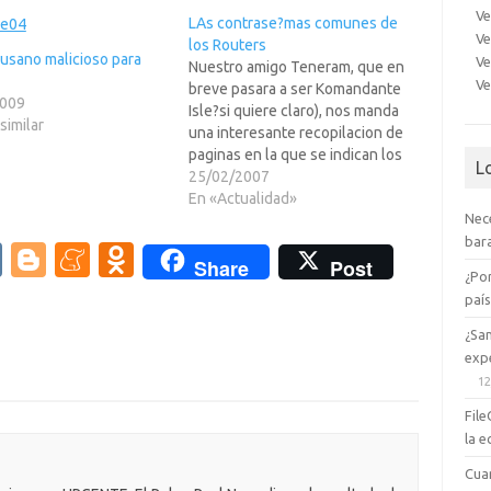
Ve
LAs contrase?mas comunes de
Ve
los Routers
usano malicioso para
Ve
Nuestro amigo Teneram, que en
Ve
breve pasara a ser Komandante
2009
Isle?si quiere claro), nos manda
similar
una interesante recopilacion de
paginas en la que se indican los
L
password por defecto de los
25/02/2007
routers mas comunes. Asi pues,
En «Actualidad»
Nec
si sabemos como adivinar la
bara
marca de un router a traves del
V
Bl
M
O
Share
Post
modelo de…
¿Po
K
o
e
d
paí
g
n
n
¿Sa
g
e
o
expe
12
er
a
kl
File
m
as
la e
e
sn
Cua