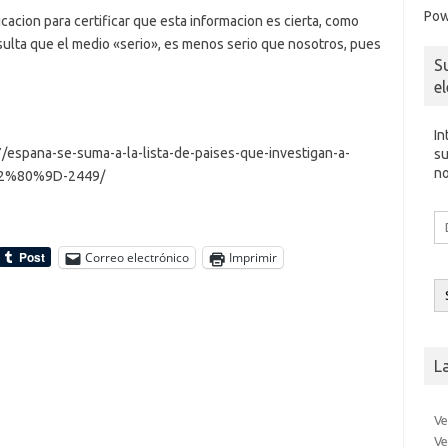
Pow
acion para certificar que esta informacion es cierta, como
ulta que el medio «serio», es menos serio que nosotros, pues
S
e
In
/espana-se-suma-a-la-lista-de-paises-que-investigan-a-
su
no
E2%80%9D-2449/
Di
d
co
Correo electrónico
Imprimir
el
L
Ve
Ve