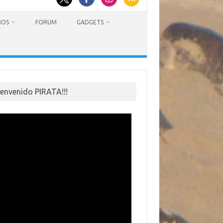
MOS
FORUM
GADGETS
ienvenido PIRATA!!!