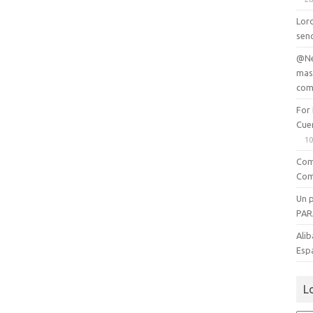
Lord
senc
@Ne
mas
com
For
Cue
10
Com
Com
Un 
PAR
Alib
Esp
L