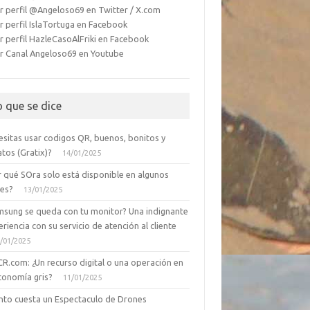
r perfil @Angeloso69 en Twitter / X.com
r perfil IslaTortuga en Facebook
r perfil HazleCasoAlFriki en Facebook
r Canal Angeloso69 en Youtube
o que se dice
esitas usar codigos QR, buenos, bonitos y
tos (Gratix)?
14/01/2025
r qué SOra solo está disponible en algunos
ses?
13/01/2025
msung se queda con tu monitor? Una indignante
riencia con su servicio de atención al cliente
/01/2025
CR.com: ¿Un recurso digital o una operación en
conomía gris?
11/01/2025
nto cuesta un Espectaculo de Drones