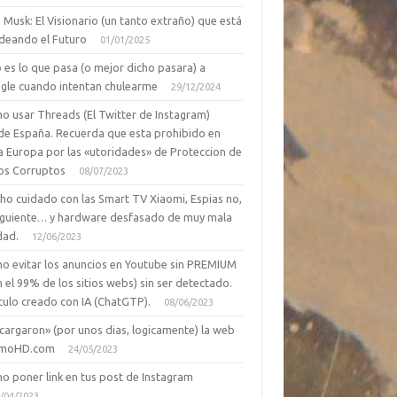
 Musk: El Visionario (un tanto extraño) que está
deando el Futuro
01/01/2025
 es lo que pasa (o mejor dicho pasara) a
gle cuando intentan chulearme
29/12/2024
o usar Threads (El Twitter de Instagram)
de España. Recuerda que esta prohibido en
a Europa por las «utoridades» de Proteccion de
os Corruptos
08/07/2023
ho cuidado con las Smart TV Xiaomi, Espias no,
siguiente… y hardware desfasado de muy mala
dad.
12/06/2023
o evitar los anuncios en Youtube sin PREMIUM
n el 99% de los sitios webs) sin ser detectado.
culo creado con IA (ChatGTP).
08/06/2023
cargaron» (por unos dias, logicamente) la web
moHD.com
24/05/2023
o poner link en tus post de Instagram
/04/2023