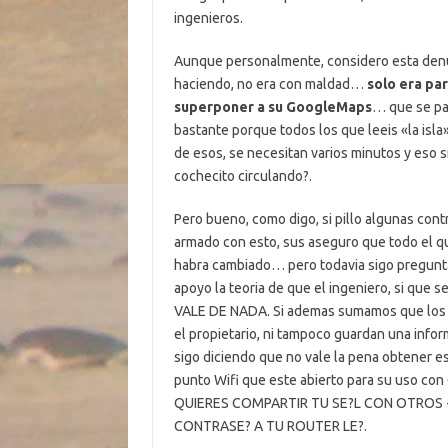
ingenieros.
Aunque personalmente, considero esta denu
haciendo, no era con maldad…
solo era pa
superponer a su GoogleMaps
… que se pa
bastante porque todos los que leeis «la isla
de esos, se necesitan varios minutos y eso s
cochecito circulando?.
Pero bueno, como digo, si pillo algunas con
armado con esto, sus aseguro que todo el que
habra cambiado… pero todavia sigo pregunt
apoyo la teoria de que el ingeniero, si que
VALE DE NADA. Si ademas sumamos que los R
el propietario, ni tampoco guardan una info
sigo diciendo que no vale la pena obtener es
punto Wifi que este abierto para su uso c
QUIERES COMPARTIR TU SE?L CON OTROS 
CONTRASE? A TU ROUTER LE?.