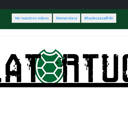
Ver nuestros videos
Memeroteca
#hazlecasoalfriki