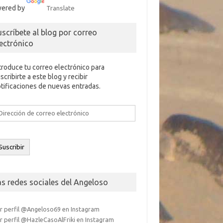
ered by
Translate
uscríbete al blog por correo
lectrónico
troduce tu correo electrónico para
scribirte a este blog y recibir
tificaciones de nuevas entradas.
rección
e
rreo
ectrónico
Suscribir
as redes sociales del Angeloso
r perfil @Angeloso69 en Instagram
r perfil @HazleCasoAlFriki en Instagram