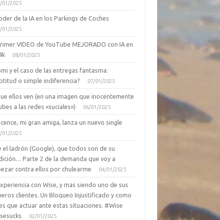
/01/2025
oder de la IA en los Parkings de Coches
/01/2025
primer VIDEO de YouTube MEJORADO con IA en
4k
08/01/2025
mi y el caso de las entregas fantasma:
ptitud o simple indiferencia?
07/01/2025
que ellos ven (en una imagen que inocentemente
ubes a las redes «suciales»)
06/01/2025
cence, mi gran amiga, lanza un nuevo single
/01/2025
 el ladrón (Google), que todos son de su
dición… Parte 2 de la demanda que voy a
ezar contra ellos por chulearme
04/01/2025
Experiencia con Wise, y mas siendo uno de sus
eros clientes. Un Bloqueo Injustificado y como
es que actuar ante estas situaciones. #Wise
sesucks
02/01/2025