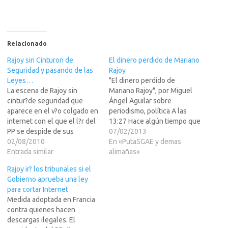
Relacionado
Rajoy sin Cinturon de
El dinero perdido de Mariano
Seguridad y pasando de las
Rajoy
Leyes…
"El dinero perdido de
La escena de Rajoy sin
Mariano Rajoy", por Miguel
cintur?de seguridad que
Ángel Aguilar sobre
aparece en el v?o colgado en
periodismo, política A las
internet con el que el l?r del
13:27 Hace algún tiempo que
PP se despide de sus
dejé de leer El País. Hoy he
07/02/2013
simpatizantes de la red
02/08/2010
recibido un texto a través de
En «PutaSGAE y demas
social Facebook antes de
Entrada similar
un amigo. En él se afirmaba
alimañas»
irse unos d? de vacaciones a
que era un artículo de
Rajoy ir? los tribunales si el
Galicia. Estaba tan
Miguel Ángel Aguilar,
Gobierno aprueba una ley
emocionado con eso de usar
publicado el día…
para cortar Internet
su Iphone…
Medida adoptada en Francia
contra quienes hacen
descargas ilegales. El