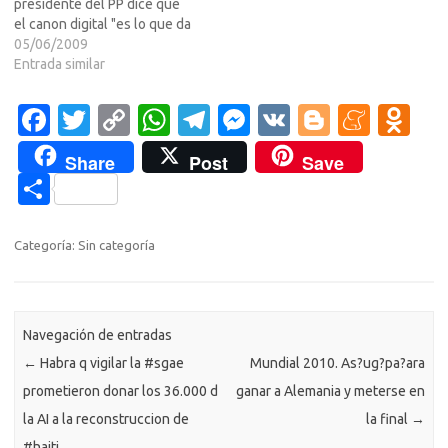
presidente del PP dice que
el canon digital "es lo que da
Zapatero". Declaraciones en
05/06/2009
un mitin de las europeas en
Entrada similar
Oviedo.Noticia en leer m?
>>> Y alguna m?de la $GAE
Fa
T
C
W
T
M
V
Bl
M
O
proximamente conocida
c
w
o
h
el
es
K
o
e
d
como EX-GAE :DNoticia
Share
Post
Save
completa aqu?a>Y otras de
e
it
p
at
e
se
g
n
n
C
regalo…
b
te
y
s
gr
n
g
e
o
o
o
r
Li
A
a
g
er
a
kl
m
Categoría: Sin categoría
o
n
p
m
er
m
as
p
k
k
p
e
sn
ar
ik
Navegación de entradas
ti
←
Habra q vigilar la #sgae
Mundial 2010. As?ug?pa?ara
i
r
prometieron donar los 36.000 d
ganar a Alemania y meterse en
la AI a la reconstruccion de
la final
→
#haiti