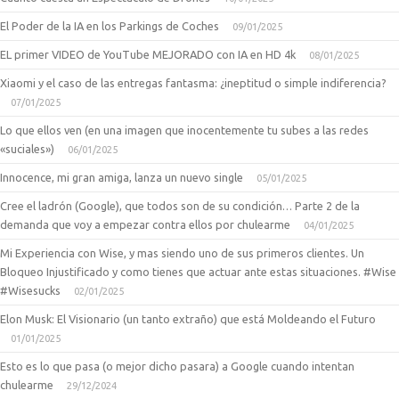
El Poder de la IA en los Parkings de Coches
09/01/2025
EL primer VIDEO de YouTube MEJORADO con IA en HD 4k
08/01/2025
Xiaomi y el caso de las entregas fantasma: ¿ineptitud o simple indiferencia?
07/01/2025
Lo que ellos ven (en una imagen que inocentemente tu subes a las redes
«suciales»)
06/01/2025
Innocence, mi gran amiga, lanza un nuevo single
05/01/2025
Cree el ladrón (Google), que todos son de su condición… Parte 2 de la
demanda que voy a empezar contra ellos por chulearme
04/01/2025
Mi Experiencia con Wise, y mas siendo uno de sus primeros clientes. Un
Bloqueo Injustificado y como tienes que actuar ante estas situaciones. #Wise
#Wisesucks
02/01/2025
Elon Musk: El Visionario (un tanto extraño) que está Moldeando el Futuro
01/01/2025
Esto es lo que pasa (o mejor dicho pasara) a Google cuando intentan
chulearme
29/12/2024