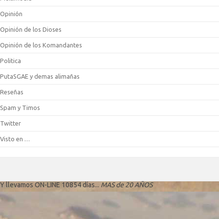
Opinión
Opinión de los Dioses
Opinión de los Komandantes
Politica
PutaSGAE y demas alimañas
Reseñas
Spam y Timos
Twitter
Visto en …
Y llevamos ON-LINE 10854 días...
MAS de 20 AÑOS