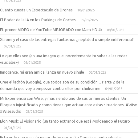
11/01/2025
Cuanto cuesta un Espectaculo de Drones
10/01/2025
El Poder de la IA en los Parkings de Coches
09/01/2025
EL primer VIDEO de YouTube MEJORADO con IA en HD 4k
08/01/2025
Xiaomi y el caso de las entregas fantasma: ¿ineptitud o simple indiferencia?
07/01/2025
Lo que ellos ven (en una imagen que inocentemente tu subes a las redes
«suciales»)
06/01/2025
Innocence, mi gran amiga, lanza un nuevo single
05/01/2025
Cree el ladrón (Google), que todos son de su condición… Parte 2 de la
demanda que voy a empezar contra ellos por chulearme
04/01/2025
Mi Experiencia con Wise, y mas siendo uno de sus primeros clientes. Un
Bloqueo Injustificado y como tienes que actuar ante estas situaciones. #Wise
#Wisesucks
02/01/2025
Elon Musk: El Visionario (un tanto extraño) que está Moldeando el Futuro
01/01/2025
Esto es lo que pasa (o mejor dicho pasara) a Google cuando intentan