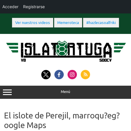
Acceder
Registrarse
Ver nuestros videos
Memeroteca
#hazlecasoalfriki
Saltar
al
contenido
Menú
El islote de Perejil, marroqu?eg?
oogle Maps