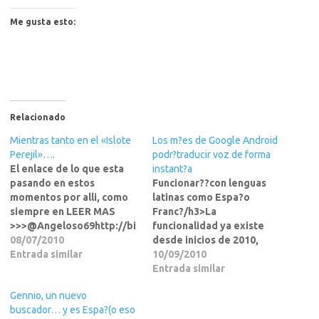
Me gusta esto:
Relacionado
Mientras tanto en el «Islote
Los m?es de Google Android
Perejil»….
podr?traducir voz de forma
El enlace de lo que esta
instant?a
pasando en estos
Funcionar??con lenguas
momentos por alli, como
latinas como Espa?o
siempre en LEER MAS
Franc?/h3>La
>>>@Angeloso69http://bi
funcionalidad ya existe
t.ly/aGdDll
08/07/2010
desde inicios de 2010,
Entrada similar
pero hasta ahora ha
10/09/2010
estado en una fase inicial.
Entrada similar
Google est?ejorando d?a
Gennio, un nuevo
d?la capacidad de su
buscador… y es Espa?(o eso
servicio de traducci? su