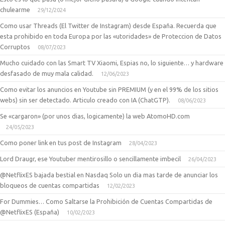
chulearme
29/12/2024
Como usar Threads (El Twitter de Instagram) desde España. Recuerda que
esta prohibido en toda Europa por las «utoridades» de Proteccion de Datos
Corruptos
08/07/2023
Mucho cuidado con las Smart TV Xiaomi, Espias no, lo siguiente… y hardware
desfasado de muy mala calidad.
12/06/2023
Como evitar los anuncios en Youtube sin PREMIUM (y en el 99% de los sitios
webs) sin ser detectado. Articulo creado con IA (ChatGTP).
08/06/2023
Se «cargaron» (por unos dias, logicamente) la web AtomoHD.com
24/05/2023
Como poner link en tus post de Instagram
28/04/2023
Lord Draugr, ese Youtuber mentirosillo o sencillamente imbecil
26/04/2023
@NetflixES bajada bestial en Nasdaq Solo un dia mas tarde de anunciar los
bloqueos de cuentas compartidas
12/02/2023
For Dummies… Como Saltarse la Prohibición de Cuentas Compartidas de
@NetflixES (España)
10/02/2023