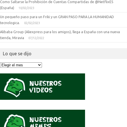
Como Saltarse la Prohibición de Cuentas Compartidas de @NetflixES
(España)
10/02/2023
Un pequeño paso para un Friki y un GRAN PASO PARA LA HUMANIDAD
tecnologica.
02/02/2023
Alibaba Group (Aliexpress para los amigos), llega a España con una nueva
tienda, Miravia
07/12/2022
Lo que se dijo
Lo
que
se
dijo