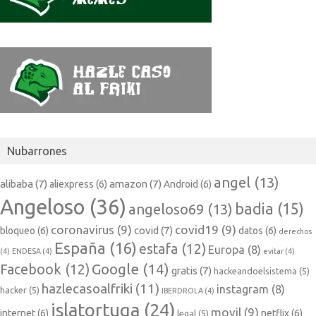
Nubarrones
angel
(13)
alibaba
(7)
amazon
(7)
aliexpress
(6)
Android
(6)
Angeloso
(36)
badia
(15)
angeloso69
(13)
coronavirus
(9)
covid19
(9)
covid
(7)
bloqueo
(6)
datos
(6)
derechos
España
(16)
estafa
(12)
Europa
(8)
(4)
ENDESA
(4)
evitar
(4)
Google
(14)
Facebook
(12)
gratis
(7)
hackeandoelsistema
(5)
hazlecasoalfriki
(11)
instagram
(8)
hacker
(5)
IBERDROLA
(4)
islatortuga
(24)
movil
(9)
internet
(6)
netflix
(6)
legal
(5)