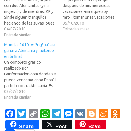
con dos Alemanitas (y mi
despues de mis merecidas
mujer....) y de mientras, ZP y
vacaciones -mira que soy
Sinde siguen tranquilos
raro... tomar unas vacaciones
haciendo de las suyas, pues
en Octubre....- voy a dar
05/10/2010
como dije el otro dia el
04/07/2010
mucha guerra por alli. Espero
Entrada similar
populacho esta entretenido,
Entrada similar
que este viaje sirva para algo
o al menos lo estaba hasta
tanto para mi personal y
Mundial 2010. As?ug?pa?ara
hoy, no? Ma? volvemos a la
mentalmente, como para lo
ganar a Alemania y meterse
carga.El resto en LEER MAS
que pueda…
en la final
>>>@Angeloso69...…
Un completo grafico
realizado por
LaInformacion.com donde se
puede ver como gano Espa?l
partido contra Alemania. Es
un MUST SEE and SAVE para
08/07/2010
las generaciones
Entrada similar
futuras.@Angeloso69Lo vi
aqui:
Fa
T
C
W
T
M
V
Bl
M
O
http://graficos.lainformacion.
c
w
o
h
el
es
K
o
e
d
com/deporte/futbol/mundial
Share
Post
Save
-2010-asi-jugo-espana-para-