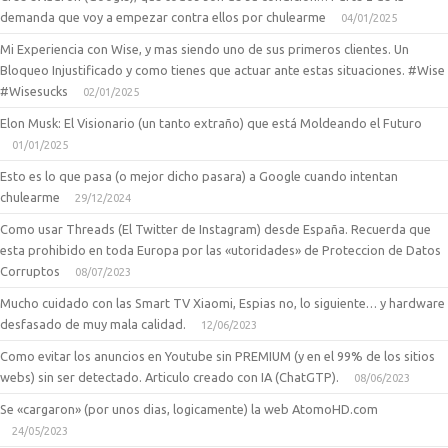
demanda que voy a empezar contra ellos por chulearme
04/01/2025
Mi Experiencia con Wise, y mas siendo uno de sus primeros clientes. Un
Bloqueo Injustificado y como tienes que actuar ante estas situaciones. #Wise
#Wisesucks
02/01/2025
Elon Musk: El Visionario (un tanto extraño) que está Moldeando el Futuro
01/01/2025
Esto es lo que pasa (o mejor dicho pasara) a Google cuando intentan
chulearme
29/12/2024
Como usar Threads (El Twitter de Instagram) desde España. Recuerda que
esta prohibido en toda Europa por las «utoridades» de Proteccion de Datos
Corruptos
08/07/2023
Mucho cuidado con las Smart TV Xiaomi, Espias no, lo siguiente… y hardware
desfasado de muy mala calidad.
12/06/2023
Como evitar los anuncios en Youtube sin PREMIUM (y en el 99% de los sitios
webs) sin ser detectado. Articulo creado con IA (ChatGTP).
08/06/2023
Se «cargaron» (por unos dias, logicamente) la web AtomoHD.com
24/05/2023