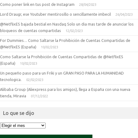
Como poner link en tus post de Instagram
28/04/2023
Lord Draugr, ese Youtuber mentirosillo o sencillamente imbecil
26/04/2023
@NetflixES bajada bestial en Nasdaq Solo un dia mas tarde de anunciar los
bloqueos de cuentas compartidas
12/02/2023
For Dummies… Como Saltarse la Prohibición de Cuentas Compartidas de
@NetflixES (España)
10/02/2023
Como Saltarse la Prohibición de Cuentas Compartidas de @NetflixES
(España)
10/02/2023
Un pequeño paso para un Friki y un GRAN PASO PARA LA HUMANIDAD
tecnologica.
02/02/2023
Alibaba Group (Aliexpress para los amigos), llega a España con una nueva
tienda, Miravia
07/12/2022
Lo que se dijo
Lo
que
se