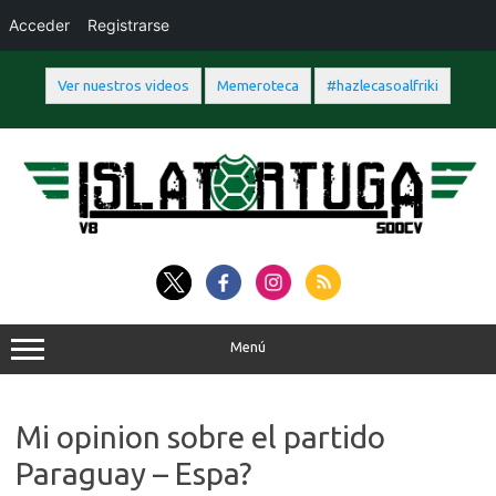
Acceder
Registrarse
Ver nuestros videos
Memeroteca
#hazlecasoalfriki
Saltar
al
contenido
Menú
Mi opinion sobre el partido
Paraguay – Espa?