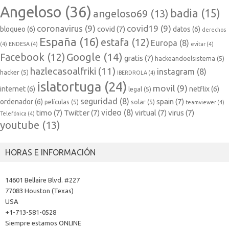
Angeloso
(36)
badia
(15)
angeloso69
(13)
coronavirus
(9)
covid19
(9)
covid
(7)
bloqueo
(6)
datos
(6)
derechos
España
(16)
estafa
(12)
Europa
(8)
(4)
ENDESA
(4)
evitar
(4)
Google
(14)
Facebook
(12)
gratis
(7)
hackeandoelsistema
(5)
hazlecasoalfriki
(11)
instagram
(8)
hacker
(5)
IBERDROLA
(4)
islatortuga
(24)
movil
(9)
internet
(6)
netflix
(6)
legal
(5)
seguridad
(8)
spain
(7)
ordenador
(6)
películas
(5)
solar
(5)
teamviewer
(4)
video
(8)
timo
(7)
Twitter
(7)
virtual
(7)
virus
(7)
Telefónica
(4)
youtube
(13)
HORAS E INFORMACIÓN
14601 Bellaire Blvd. #227
77083 Houston (Texas)
USA
+1-713-581-0528
Siempre estamos ONLINE