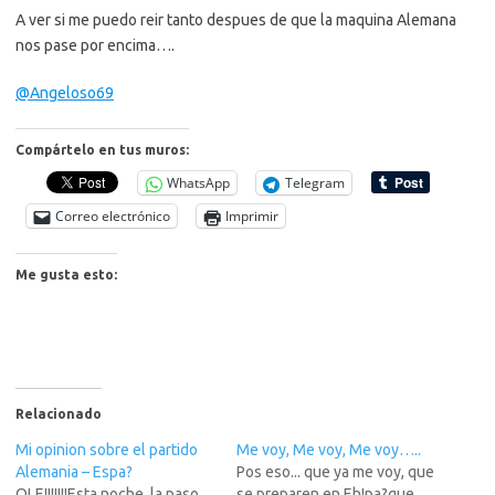
A ver si me puedo reir tanto despues de que la maquina Alemana
nos pase por encima….
@Angeloso69
Compártelo en tus muros:
WhatsApp
Telegram
Correo electrónico
Imprimir
Me gusta esto:
Relacionado
Mi opinion sobre el partido
Me voy, Me voy, Me voy…..
Alemania – Espa?
Pos eso... que ya me voy, que
OLE!!!!!!!Esta noche, la paso
se preparen en Eh!pa?que