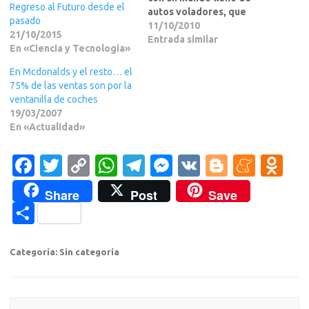
Regreso al Futuro desde el
autos voladores, que
pasado
incluso sean capaces de
11/10/2010
21/10/2015
manejarse solos,
Entrada similar
En «Ciencia y Tecnologia»
¿Verdad?.Pues bien,
parece que a los de
En Mcdonalds y el resto… el
Google les pas? mismo,
75% de las ventas son por la
porque ahora mismo
ventanilla de coches
.......el resto de la in fo en
19/03/2007
leer masss....Pues bien,…
En «Actualidad»
F
T
C
W
T
M
V
Bl
M
O
a
w
o
h
el
e
K
o
e
d
Share
Post
Save
c
it
p
at
e
ss
g
n
n
C
e
te
y
s
gr
e
g
e
o
o
b
r
Li
A
a
n
er
a
kl
m
Categoría: Sin categoría
o
n
p
m
g
m
a
p
o
k
p
er
e
ss
ar