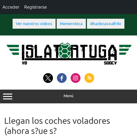
Acceder
Registrarse
Ver nuestros videos
Memeroteca
#hazlecasoalfriki
Saltar
al
contenido
Menú
Llegan los coches voladores
(ahora s?ue s?