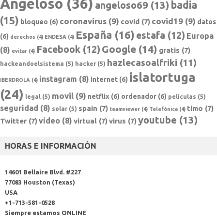
Angeloso
(36)
badia
angeloso69
(13)
(15)
coronavirus
(9)
covid19
(9)
covid
(7)
bloqueo
(6)
datos
España
(16)
estafa
(12)
Europa
(6)
derechos
(4)
ENDESA
(4)
Google
(14)
Facebook
(12)
(8)
gratis
(7)
evitar
(4)
hazlecasoalfriki
(11)
hackeandoelsistema
(5)
hacker
(5)
islatortuga
instagram
(8)
internet
(6)
IBERDROLA
(4)
(24)
movil
(9)
netflix
(6)
ordenador
(6)
legal
(5)
películas
(5)
seguridad
(8)
spain
(7)
timo
(7)
solar
(5)
teamviewer
(4)
Telefónica
(4)
youtube
(13)
video
(8)
Twitter
(7)
virtual
(7)
virus
(7)
HORAS E INFORMACIÓN
14601 Bellaire Blvd. #227
77083 Houston (Texas)
USA
+1-713-581-0528
Siempre estamos ONLINE