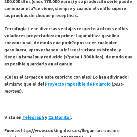
200.000 d?es
(unos 170.000 euros) y su producci?n serie puede
comenzar el a?ue viene, siempre y cuando el veh?lo supere
las pruebas de choque preceptivas.
Terrafugia tiene diversas ventajas respecto a otros veh?los
voladores proyectados: en primer lugar
utiliza gasolina
convencional
, de modo que podr?epostar en cualquier
gasolinera, aprovechando la infraestructura existente, y
tiene un tama?muy reducido (s?pesa 1.300 kilos), de modo que
es posible guardarlo en el garaje
.
¿Cu?es el
target
de este capricho con alas? Lo han adivinado:
el mismo que el del
Proyecto Imposible de Polaroid
(
post-
mortem
).
Visto en
Telegraph
y
CS Monitor
.
Fuente: http://www.cookingideas.es/llegan-los-coches-