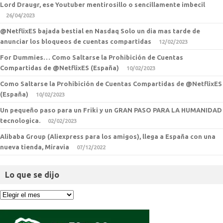
Lord Draugr, ese Youtuber mentirosillo o sencillamente imbecil
26/04/2023
@NetflixES bajada bestial en Nasdaq Solo un dia mas tarde de
anunciar los bloqueos de cuentas compartidas
12/02/2023
For Dummies… Como Saltarse la Prohibición de Cuentas
Compartidas de @NetflixES (España)
10/02/2023
Como Saltarse la Prohibición de Cuentas Compartidas de @NetflixES
(España)
10/02/2023
Un pequeño paso para un Friki y un GRAN PASO PARA LA HUMANIDAD
tecnologica.
02/02/2023
Alibaba Group (Aliexpress para los amigos), llega a España con una
nueva tienda, Miravia
07/12/2022
Lo que se dijo
Lo
que
se
dijo