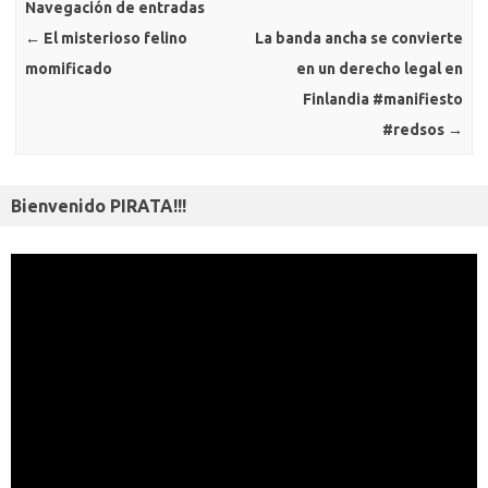
k
ni
Navegación de entradas
ti
←
El misterioso felino
La banda ancha se convierte
ki
r
momificado
en un derecho legal en
Finlandia #manifiesto
#redsos
→
Bienvenido PIRATA!!!