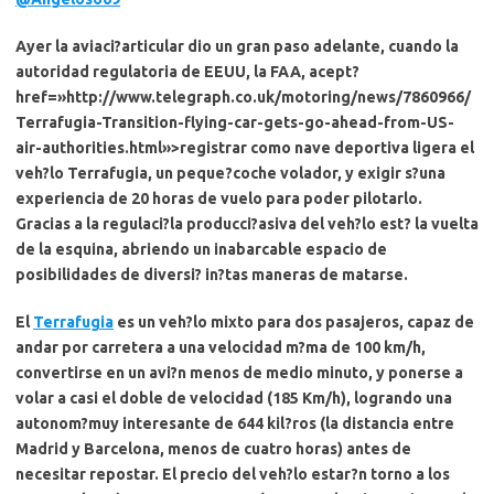
Ayer la aviaci?articular dio un gran paso adelante, cuando
la
autoridad regulatoria de EEUU, la FAA, acept?
href=»http://www.telegraph.co.uk/motoring/news/7860966/
Terrafugia-Transition-flying-car-gets-go-ahead-from-US-
air-authorities.html»>registrar como nave deportiva ligera el
veh?lo Terrafugia, un peque?coche volador, y exigir s?una
experiencia de 20 horas de vuelo para poder pilotarlo
.
Gracias a la regulaci?la producci?asiva del veh?lo est? la vuelta
de la esquina, abriendo un inabarcable espacio de
posibilidades de diversi? in?tas maneras de matarse.
El
Terrafugia
es un veh?lo mixto para dos pasajeros, capaz de
andar por carretera a una velocidad m?ma de 100 km/h,
convertirse en un avi?n menos de medio minuto, y ponerse a
volar a casi el doble de velocidad (
185 Km/h
), logrando
una
autonom?muy interesante de 644 kil?ros
(la distancia entre
Madrid y Barcelona, menos de cuatro horas) antes de
necesitar repostar.
El precio del veh?lo estar?n torno a los