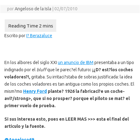
por
Angeloso de la Isla
|
02/07/2010
Escrito por
I? Berazaluce
En los albores del siglo XXI
un anuncio de IBM
presentaba a un tipo
indignado por el
bluff
que le parec?el futuro
: ¡¿D? est?los coches
voladores?!,
gritaba. Su irritaci?staba de sobras justificada: la idea
de los coches voladores es tan antigua como los propios coches. El
mism?mo
Henry Ford
plante? 1926 la fabricaci?e un coche-
avi?/strong>, que si no prosper? porque el piloto se mat? el
primer vuelo de prueba.
Si sus interesa esto, pues en LEER MAS >>> esta el final del
articulo y la fuente.
@Angeloso69