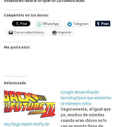
voladores-ahora-si-que-si-20100630.html
Compártelo en tus muros:
WhatsApp
Telegram
Correo electrónico
Imprimir
Me gusta esto:
Relacionado
Google desarrollando
tecnolog?para que autom?es
se manejen solos
Seguramente, al igual que
yo, muchos de ustedes
cuando eran chicos so?n
Hoy llega Martin McFly de
con un mundo lleno de