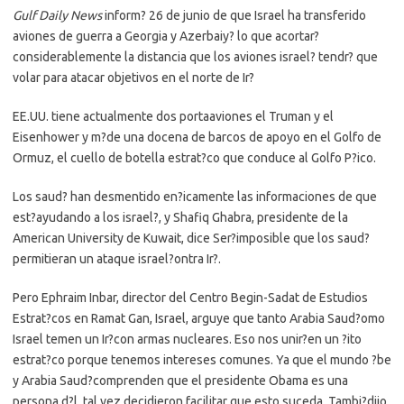
Gulf Daily News
inform? 26 de junio de que Israel ha transferido
aviones de guerra a Georgia y Azerbaiy? lo que acortar?
considerablemente la distancia que los aviones israel? tendr? que
volar para atacar objetivos en el norte de Ir?
EE.UU. tiene actualmente dos portaaviones el Truman y el
Eisenhower y m?de una docena de barcos de apoyo en el Golfo de
Ormuz, el cuello de botella estrat?co que conduce al Golfo P?ico.
Los saud? han desmentido en?icamente las informaciones de que
est?ayudando a los israel?, y Shafiq Ghabra, presidente de la
American University de Kuwait, dice Ser?imposible que los saud?
permitieran un ataque israel?ontra Ir?.
Pero Ephraim Inbar, director del Centro Begin-Sadat de Estudios
Estrat?cos en Ramat Gan, Israel, arguye que tanto Arabia Saud?omo
Israel temen un Ir?con armas nucleares. Eso nos unir?en un ?ito
estrat?co porque tenemos intereses comunes. Ya que el mundo ?be
y Arabia Saud?comprenden que el presidente Obama es una
persona d?l, tal vez decidieron facilitar que esto suceda. Tambi?dijo