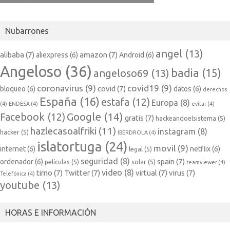
Nubarrones
angel
(13)
alibaba
(7)
amazon
(7)
aliexpress
(6)
Android
(6)
Angeloso
(36)
badia
(15)
angeloso69
(13)
coronavirus
(9)
covid19
(9)
covid
(7)
bloqueo
(6)
datos
(6)
derechos
España
(16)
estafa
(12)
Europa
(8)
(4)
ENDESA
(4)
evitar
(4)
Google
(14)
Facebook
(12)
gratis
(7)
hackeandoelsistema
(5)
hazlecasoalfriki
(11)
instagram
(8)
hacker
(5)
IBERDROLA
(4)
islatortuga
(24)
movil
(9)
internet
(6)
netflix
(6)
legal
(5)
seguridad
(8)
spain
(7)
ordenador
(6)
películas
(5)
solar
(5)
teamviewer
(4)
video
(8)
timo
(7)
Twitter
(7)
virtual
(7)
virus
(7)
Telefónica
(4)
youtube
(13)
HORAS E INFORMACIÓN