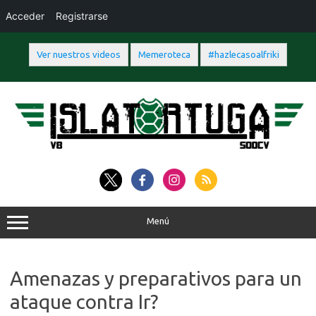
Acceder
Registrarse
Ver nuestros videos
Memeroteca
#hazlecasoalfriki
Saltar
al
contenido
Menú
Amenazas y preparativos para un
ataque contra Ir?