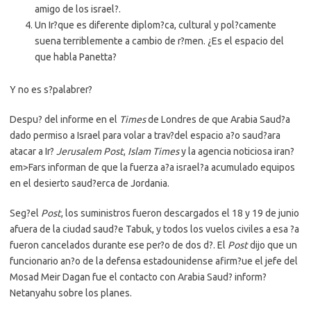
amigo de los israel?.
Un Ir?que es diferente diplom?ca, cultural y pol?camente
suena terriblemente a cambio de r?men. ¿Es el espacio del
que habla Panetta?
Y no es s?palabrer?
Despu? del informe en el
Times
de Londres de que Arabia Saud?a
dado permiso a Israel para volar a trav?del espacio a?o saud?ara
atacar a Ir?
Jerusalem Post
,
Islam Times
y la agencia noticiosa iran?
em>Fars informan de que la fuerza a?a israel?a acumulado equipos
en el desierto saud?erca de Jordania.
Seg?el
Post
, los suministros fueron descargados el 18 y 19 de junio
afuera de la ciudad saud?e Tabuk, y todos los vuelos civiles a esa ?a
fueron cancelados durante ese per?o de dos d?. El
Post
dijo que un
funcionario an?o de la defensa estadounidense afirm?ue el jefe del
Mosad Meir Dagan fue el contacto con Arabia Saud? inform?
Netanyahu sobre los planes.