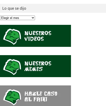
Lo que se dijo
Lo
que
se
dijo