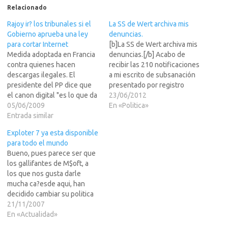
Relacionado
Rajoy ir? los tribunales si el
La SS de Wert archiva mis
Gobierno aprueba una ley
denuncias.
para cortar Internet
[b]La SS de Wert archiva mis
Medida adoptada en Francia
denuncias.[/b] Acabo de
contra quienes hacen
recibir las 210 notificaciones
descargas ilegales. El
a mi escrito de subsanación
presidente del PP dice que
presentado por registro
el canon digital "es lo que da
general, en ventanilla única,
23/06/2012
Zapatero". Declaraciones en
05/06/2009
el 3 de mayo. En dichas
En «Politica»
un mitin de las europeas en
Entrada similar
notificaciones se me LEER
Oviedo.Noticia en leer m?
MAS >>>responde que se
Exploter 7 ya esta disponible
>>> Y alguna m?de la $GAE
archivan mis denuncias por
para todo el mundo
proximamente conocida
no presentar la
Bueno, pues parece ser que
como EX-GAE :DNoticia
documentación solicitada.
los gallifantes de M$oft, a
completa aqu?a>Y otras de
Algo que…
los que nos gusta darle
regalo…
mucha ca?esde aqui, han
decidido cambiar su politica
de distribucion del Exploter
21/11/2007
7 y ahora ya no es necesario
En «Actualidad»
el tener unas Windows