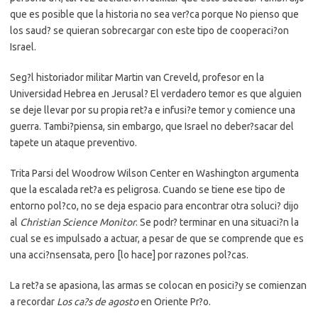
que es posible que la historia no sea ver?ca porque No pienso que
los saud? se quieran sobrecargar con este tipo de cooperaci?on
Israel.
Seg?l historiador militar Martin van Creveld, profesor en la
Universidad Hebrea en Jerusal? El verdadero temor es que alguien
se deje llevar por su propia ret?a e infusi?e temor y comience una
guerra. Tambi?piensa, sin embargo, que Israel no deber?sacar del
tapete un ataque preventivo.
Trita Parsi del Woodrow Wilson Center en Washington argumenta
que la escalada ret?a es peligrosa. Cuando se tiene ese tipo de
entorno pol?co, no se deja espacio para encontrar otra soluci? dijo
al
Christian Science Monitor
. Se podr? terminar en una situaci?n la
cual se es impulsado a actuar, a pesar de que se comprende que es
una acci?nsensata, pero [lo hace] por razones pol?cas.
La ret?a se apasiona, las armas se colocan en posici?y se comienzan
a recordar
Los ca?s de agosto
en Oriente Pr?o.