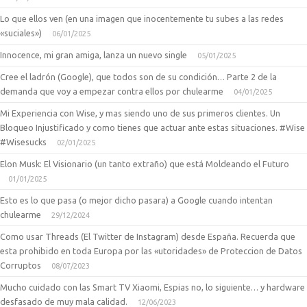
Lo que ellos ven (en una imagen que inocentemente tu subes a las redes
«suciales»)
06/01/2025
Innocence, mi gran amiga, lanza un nuevo single
05/01/2025
Cree el ladrón (Google), que todos son de su condición… Parte 2 de la
demanda que voy a empezar contra ellos por chulearme
04/01/2025
Mi Experiencia con Wise, y mas siendo uno de sus primeros clientes. Un
Bloqueo Injustificado y como tienes que actuar ante estas situaciones. #Wise
#Wisesucks
02/01/2025
Elon Musk: El Visionario (un tanto extraño) que está Moldeando el Futuro
01/01/2025
Esto es lo que pasa (o mejor dicho pasara) a Google cuando intentan
chulearme
29/12/2024
Como usar Threads (El Twitter de Instagram) desde España. Recuerda que
esta prohibido en toda Europa por las «utoridades» de Proteccion de Datos
Corruptos
08/07/2023
Mucho cuidado con las Smart TV Xiaomi, Espias no, lo siguiente… y hardware
desfasado de muy mala calidad.
12/06/2023