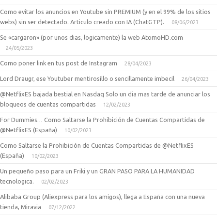
Como evitar los anuncios en Youtube sin PREMIUM (y en el 99% de los sitios
webs) sin ser detectado. Articulo creado con IA (ChatGTP).
08/06/2023
Se «cargaron» (por unos dias, logicamente) la web AtomoHD.com
24/05/2023
Como poner link en tus post de Instagram
28/04/2023
Lord Draugr, ese Youtuber mentirosillo o sencillamente imbecil
26/04/2023
@NetflixES bajada bestial en Nasdaq Solo un dia mas tarde de anunciar los
bloqueos de cuentas compartidas
12/02/2023
For Dummies… Como Saltarse la Prohibición de Cuentas Compartidas de
@NetflixES (España)
10/02/2023
Como Saltarse la Prohibición de Cuentas Compartidas de @NetflixES
(España)
10/02/2023
Un pequeño paso para un Friki y un GRAN PASO PARA LA HUMANIDAD
tecnologica.
02/02/2023
Alibaba Group (Aliexpress para los amigos), llega a España con una nueva
tienda, Miravia
07/12/2022