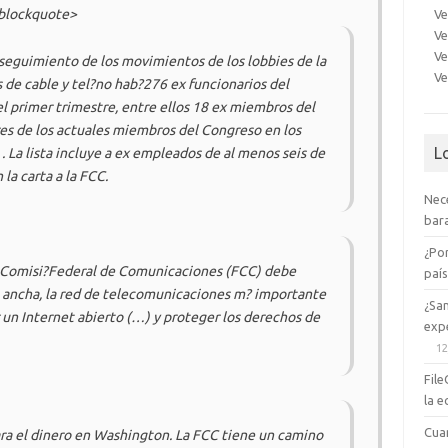
/blockquote>
Ve
Ve
Ve
n seguimiento de los movimientos de los lobbies de la
Ve
s de cable y tel?no hab?276 ex funcionarios del
el primer trimestre, entre ellos 18 ex miembros del
s de los actuales miembros del Congreso en los
L
. La lista incluye a ex empleados de al menos seis de
la carta a la
FCC
.
Nec
bara
¿Po
a Comisi?Federal de Comunicaciones (
FCC
) debe
paí
a ancha, la red de telecomunicaciones m? importante
¿Sa
 un Internet abierto (…) y proteger los derechos de
expe
12
File
la e
Cua
ara el dinero en Washington. La
FCC
tiene un camino