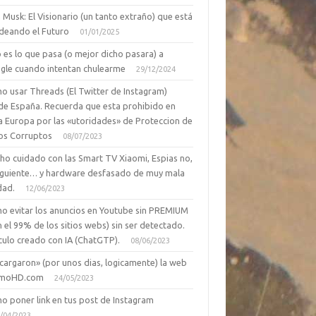
 Musk: El Visionario (un tanto extraño) que está
deando el Futuro
01/01/2025
 es lo que pasa (o mejor dicho pasara) a
gle cuando intentan chulearme
29/12/2024
o usar Threads (El Twitter de Instagram)
de España. Recuerda que esta prohibido en
a Europa por las «utoridades» de Proteccion de
os Corruptos
08/07/2023
ho cuidado con las Smart TV Xiaomi, Espias no,
siguiente… y hardware desfasado de muy mala
dad.
12/06/2023
o evitar los anuncios en Youtube sin PREMIUM
n el 99% de los sitios webs) sin ser detectado.
culo creado con IA (ChatGTP).
08/06/2023
cargaron» (por unos dias, logicamente) la web
moHD.com
24/05/2023
o poner link en tus post de Instagram
/04/2023