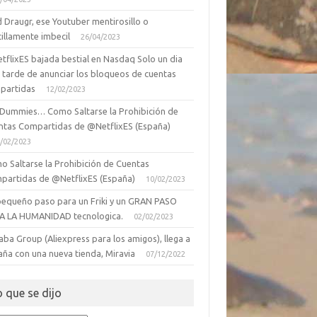
 Draugr, ese Youtuber mentirosillo o
illamente imbecil
26/04/2023
tflixES bajada bestial en Nasdaq Solo un dia
 tarde de anunciar los bloqueos de cuentas
partidas
12/02/2023
 Dummies… Como Saltarse la Prohibición de
ntas Compartidas de @NetflixES (España)
/02/2023
o Saltarse la Prohibición de Cuentas
partidas de @NetflixES (España)
10/02/2023
pequeño paso para un Friki y un GRAN PASO
A LA HUMANIDAD tecnologica.
02/02/2023
aba Group (Aliexpress para los amigos), llega a
aña con una nueva tienda, Miravia
07/12/2022
o que se dijo