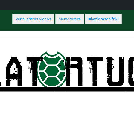
Ver nuestros videos
Memeroteca
#hazlecasoalfriki