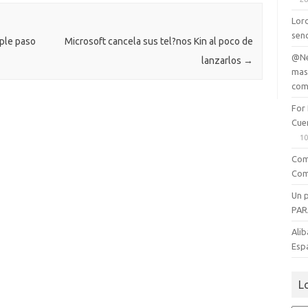
ti
ik
r
Lord
senc
i
mple paso
Microsoft cancela sus tel?nos Kin al poco de
@Ne
lanzarlos
→
mas
com
For
Cue
10
Com
Com
Un 
PAR
Alib
Esp
L