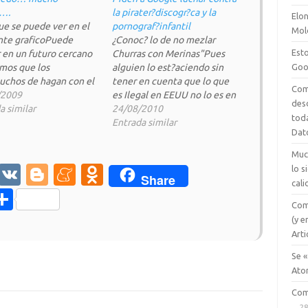
….
la pirater?discogr?ca y la
Elon
ue se puede ver en el
pornograf?infantil
Mol
nte graficoPuede
¿Conoc? lo de no mezlar
Esto
r en un futuro cercano
Churras con Merinas"Pues
Goo
amos que los
alguien lo est?aciendo sin
cuchos de hagan con el
tener en cuenta que lo que
Com
l de la Red de redes...
/2009
es Ilegal en EEUU no lo es en
des
e tiempo que paso el
a similar
Espa?br />"La nueva versi?ol?
24/08/2010
tod
guien decida por ti lo
ca de Google, m?cercana a la
Entrada similar
Dat
y que ver (vamos
Industria, ha cambiado el
en mis tiempos…
escenario."Ahora la Asociaci?
Muc
e la Industria Discogr?ca de
M
V
Bl
M
O
lo 
Share
Estados Unidos (RIAA) y…
cali
es
K
o
e
d
C
Com
se
g
n
n
o
(y e
n
g
e
o
Arti
m
g
er
a
kl
Se «
p
Ato
er
m
as
ar
Com
e
sn
28