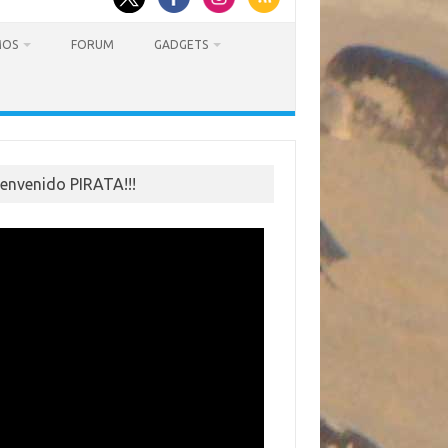
MOS
FORUM
GADGETS
ienvenido PIRATA!!!