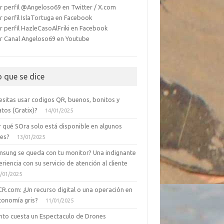
r perfil @Angeloso69 en Twitter / X.com
r perfil IslaTortuga en Facebook
r perfil HazleCasoAlFriki en Facebook
r Canal Angeloso69 en Youtube
o que se dice
esitas usar codigos QR, buenos, bonitos y
tos (Gratix)?
14/01/2025
r qué SOra solo está disponible en algunos
ses?
13/01/2025
msung se queda con tu monitor? Una indignante
riencia con su servicio de atención al cliente
/01/2025
CR.com: ¿Un recurso digital o una operación en
conomía gris?
11/01/2025
nto cuesta un Espectaculo de Drones