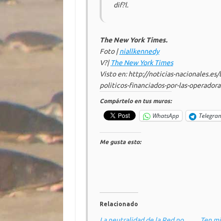
dif?l.
The New York Times.
Foto |
niallkennedy
V?|
The New York Times
Visto en: http://noticias-nacionales.es
politicos-financiados-por-las-operadora
Compártelo en tus muros:
WhatsApp
Telegra
Me gusta esto:
Relacionado
La neutralidad de la Red no
Ten m