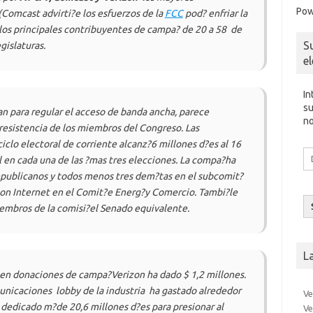
Pow
Comcast advirti?e los esfuerzos de la
FCC
pod? enfriar la
 los principales contribuyentes de campa? de 20 a 58  de
S
gislaturas.
e
In
su
n para regular el acceso de banda ancha, parece
no
esistencia de los miembros del Congreso. Las
iclo electoral de corriente alcanz?6 millones d?es al 16
Di
l en cada una de las ?mas tres elecciones. La compa?ha
d
epublicanos y todos menos tres dem?tas en el subcomit?
co
con Internet en el Comit?e Energ?y Comercio. Tambi?le
el
iembros de la comisi?el Senado equivalente.
L
en donaciones de campa?Verizon ha dado $ 1,2 millones.
icaciones  lobby de la industria  ha gastado alrededor
Ve
 dedicado m?de 20,6 millones d?es para presionar al
Ve