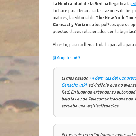
La
Neutralidad de la Red
ha llegado a la
ed
Lo hace para denunciar las razones de los 
matices, la editorial de
The New York Time
Comcast y Verizon
a los pol?cos que se o
puestos claves relacionados con la legislac
El resto, para no llenar toda la pantalla pa
@Angeloso69
El mes pasado
74 dem?tas del Congreso 
Genachowski
, advirti?ole que no avan
Red. En lugar de extender su autorida
bajo la Ley de Telecomunicaciones de 1
apruebe una legislaci?spec?ca.
El mensaje repet?opiniones expresada