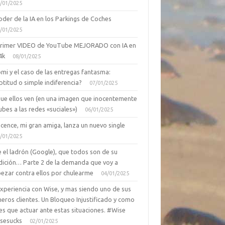
/01/2025
oder de la IA en los Parkings de Coches
/01/2025
primer VIDEO de YouTube MEJORADO con IA en
4k
08/01/2025
mi y el caso de las entregas fantasma:
ptitud o simple indiferencia?
07/01/2025
que ellos ven (en una imagen que inocentemente
ubes a las redes «suciales»)
06/01/2025
cence, mi gran amiga, lanza un nuevo single
/01/2025
 el ladrón (Google), que todos son de su
dición… Parte 2 de la demanda que voy a
ezar contra ellos por chulearme
04/01/2025
Experiencia con Wise, y mas siendo uno de sus
eros clientes. Un Bloqueo Injustificado y como
es que actuar ante estas situaciones. #Wise
sesucks
02/01/2025