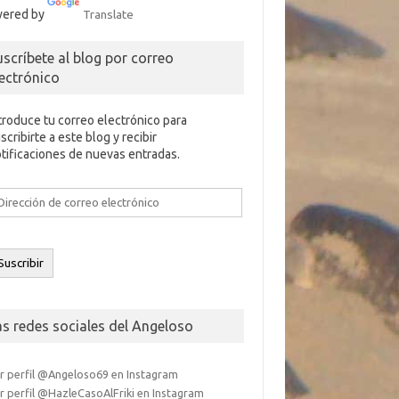
ered by
Translate
uscríbete al blog por correo
lectrónico
troduce tu correo electrónico para
scribirte a este blog y recibir
tificaciones de nuevas entradas.
rección
e
rreo
ectrónico
Suscribir
as redes sociales del Angeloso
r perfil @Angeloso69 en Instagram
r perfil @HazleCasoAlFriki en Instagram