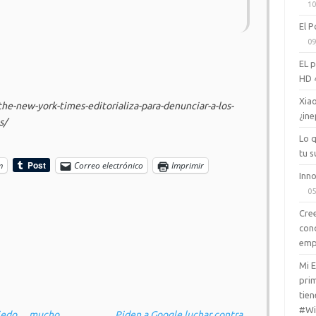
10
El P
09
EL 
HD 
Xiao
/the-new-york-times-editorializa-para-denunciar-a-los-
¿ine
s/
Lo 
tu s
m
Correo electrónico
Imprimir
Inno
05
Cree
con
emp
Mi 
prim
tien
#Wi
iedo… mucho
Piden a Google luchar contra