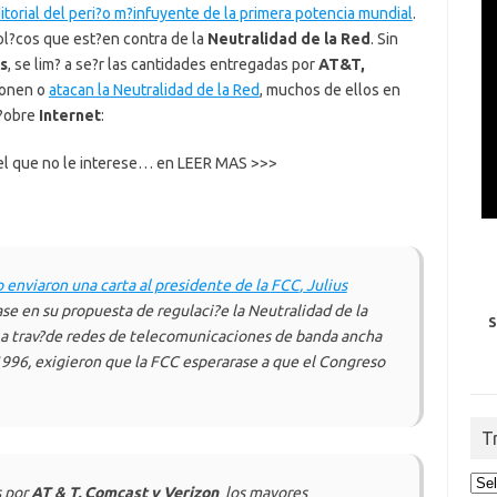
itorial del peri?o m?infuyente de la primera potencia mundial
.
pol?cos que est?en contra de la
Neutralidad de la Red
. Sin
s
, se lim? a se?r las cantidades entregadas por
AT&T,
ponen o
atacan la Neutralidad de la Red
, muchos de ellos en
i?obre
Internet
:
ra el que no le interese… en LEER MAS >>>
enviaron una carta al presidente de la
FCC
, Julius
zase en su propuesta de regulaci?e la Neutralidad de la
S
d a trav?de redes de telecomunicaciones de banda ancha
996, exigieron que la
FCC
esperarase a que el Congreso
T
s por
AT & T, Comcast y Verizon
 los mayores