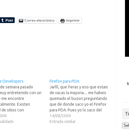
Correo electrónico
Imprimir
e Developers
Firefox para PDA
S
n de semana pasado
Jarlll, que fieras y eso que estais
muy entretenido con un
de vacas la mayoria.... me habeis
ue me encontre
quemado el buzon preguntando
talmente. Existen
que de donde saco yo el Firefox
 de sitios con
para PDA. Pues yo lo saco del
T
as, lo malo es que ponen
2008
mismo sitio que lo podeis sacar
14/08/2009
pasa por sus manos. En
ualidad»
vusotros, de la pagina web de
Entrada similar
o como el nombre lo dice
Mozilla.org. Que si, que esta un