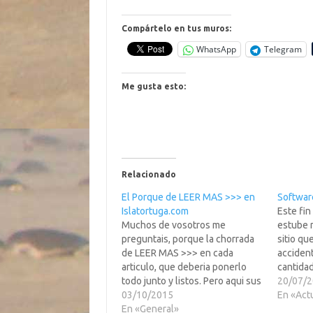
Compártelo en tus muros:
WhatsApp
Telegram
Me gusta esto:
Relacionado
El Porque de LEER MAS >>> en
Softwar
Islatortuga.com
Este fi
Muchos de vosotros me
estube 
preguntais, porque la chorrada
sitio q
de LEER MAS >>> en cada
acciden
articulo, que deberia ponerlo
cantidad
todo junto y listos. Pero aqui sus
descarg
20/07/
voy a poner los motivos... Para
03/10/2015
lo que 
En «Act
que la pagina de portada cargue
En «General»
este sti