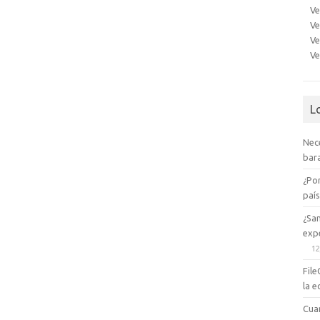
Ve
Ve
Ve
Ve
L
Nec
bara
¿Po
paí
¿Sa
expe
12
File
la e
Cua