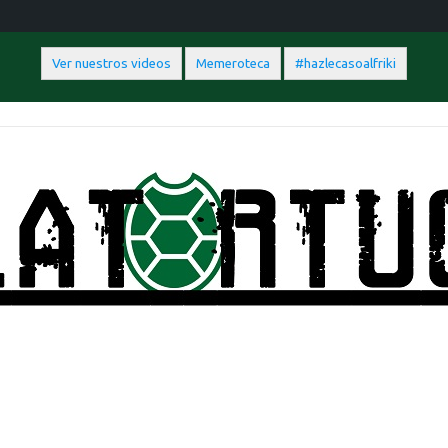
Ver nuestros videos
Memeroteca
#hazlecasoalfriki