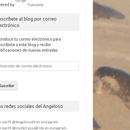
ered by
Translate
uscríbete al blog por correo
lectrónico
troduce tu correo electrónico para
scribirte a este blog y recibir
tificaciones de nuevas entradas.
rección
e
rreo
ectrónico
Suscribir
as redes sociales del Angeloso
r perfil @Angeloso69 en Instagram
r perfil @HazleCasoAlFriki en Instagram