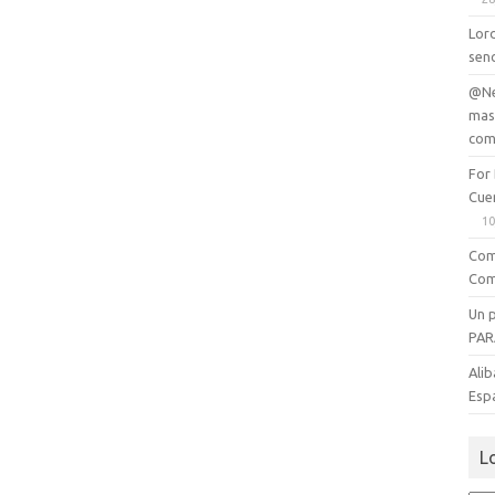
Lord
senc
@Ne
mas
com
For
Cue
10
Com
Com
Un 
PAR
Alib
Esp
L