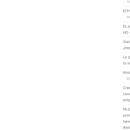
10
El P
09
EL 
HD 
Xiao
¿ine
Lo 
tu s
Inno
05
Cree
con
emp
Mi 
prim
tien
#Wi