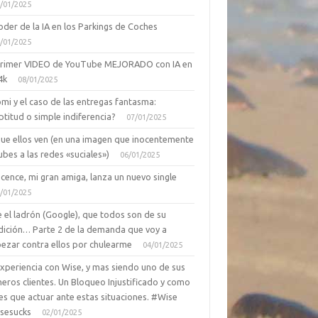
/01/2025
oder de la IA en los Parkings de Coches
/01/2025
primer VIDEO de YouTube MEJORADO con IA en
4k
08/01/2025
mi y el caso de las entregas fantasma:
ptitud o simple indiferencia?
07/01/2025
que ellos ven (en una imagen que inocentemente
ubes a las redes «suciales»)
06/01/2025
cence, mi gran amiga, lanza un nuevo single
/01/2025
 el ladrón (Google), que todos son de su
dición… Parte 2 de la demanda que voy a
ezar contra ellos por chulearme
04/01/2025
Experiencia con Wise, y mas siendo uno de sus
eros clientes. Un Bloqueo Injustificado y como
es que actuar ante estas situaciones. #Wise
sesucks
02/01/2025