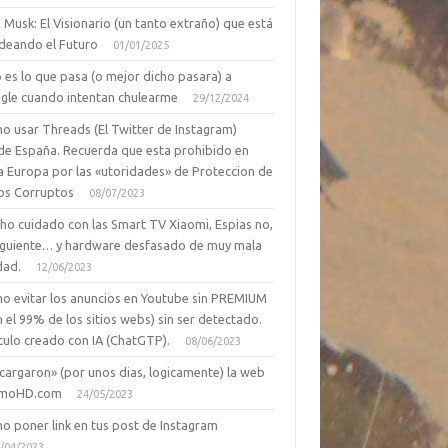
 Musk: El Visionario (un tanto extraño) que está
deando el Futuro
01/01/2025
 es lo que pasa (o mejor dicho pasara) a
gle cuando intentan chulearme
29/12/2024
o usar Threads (El Twitter de Instagram)
de España. Recuerda que esta prohibido en
a Europa por las «utoridades» de Proteccion de
os Corruptos
08/07/2023
ho cuidado con las Smart TV Xiaomi, Espias no,
siguiente… y hardware desfasado de muy mala
dad.
12/06/2023
o evitar los anuncios en Youtube sin PREMIUM
n el 99% de los sitios webs) sin ser detectado.
culo creado con IA (ChatGTP).
08/06/2023
cargaron» (por unos dias, logicamente) la web
moHD.com
24/05/2023
o poner link en tus post de Instagram
/04/2023