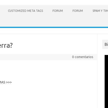
CUSTOMIZED META TAGS
FORUM
FORUM
SPAM Y TI
erra?
B
0 comentarios
 MAS >>>