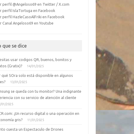
r perfil @Angeloso69 en Twitter / X.com
r perfil IslaTortuga en Facebook
r perfil HazleCasoAlFriki en Facebook
r Canal Angeloso69 en Youtube
o que se dice
esitas usar codigos QR, buenos, bonitos y
tos (Gratix)?
14/01/2025
r qué SOra solo está disponible en algunos
ses?
13/01/2025
msung se queda con tu monitor? Una indignante
riencia con su servicio de atención al cliente
/01/2025
CR.com: ¿Un recurso digital o una operación en
conomía gris?
11/01/2025
nto cuesta un Espectaculo de Drones