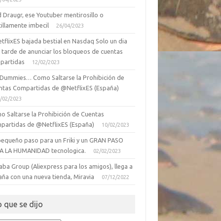
 Draugr, ese Youtuber mentirosillo o
illamente imbecil
26/04/2023
tflixES bajada bestial en Nasdaq Solo un dia
 tarde de anunciar los bloqueos de cuentas
partidas
12/02/2023
 Dummies… Como Saltarse la Prohibición de
ntas Compartidas de @NetflixES (España)
/02/2023
o Saltarse la Prohibición de Cuentas
partidas de @NetflixES (España)
10/02/2023
pequeño paso para un Friki y un GRAN PASO
A LA HUMANIDAD tecnologica.
02/02/2023
aba Group (Aliexpress para los amigos), llega a
aña con una nueva tienda, Miravia
07/12/2022
o que se dijo