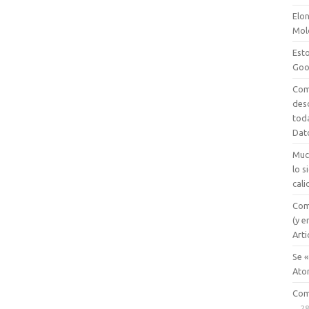
Elon
Mol
Esto
Goo
Com
des
tod
Dat
Muc
lo 
cali
Com
(y e
Arti
Se «
Ato
Com
28