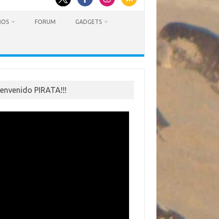
MOS
FORUM
GADGETS
ienvenido PIRATA!!!