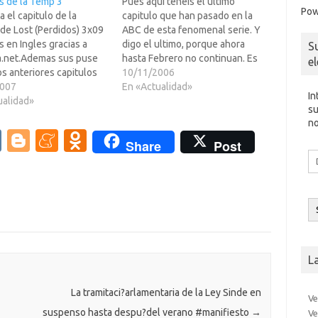
s de la Temp 3
Pues aqui teneis el ultimo
Pow
a el capitulo de la
capitulo que han pasado en la
de Lost (Perdidos) 3x09
ABC de esta fenomenal serie. Y
 en Ingles gracias a
digo el ultimo, porque ahora
S
la.net.Ademas sus puse
hasta Febrero no continuan. Es
e
los anteriores capitulos
el paron de Invierno y lo hacen
10/11/2006
mporada 3 por si todavia
2007
en todas las series. Asi en ese
En «Actualidad»
In
ais o sus habeis
ualidad»
estado estan Stargate, Mujeres
su
rado tarde.Que sus
Desesperadas, etc...Asi que en
no
hen,AngelosoLost
LEER…
V
Bl
M
O
Share
Post
os) 3x09
Di
K
o
e
d
h+SubES)y los demas
d
os de la Temp…
g
n
n
co
el
g
e
o
er
a
kl
m
as
L
e
sn
ik
La tramitaci?arlamentaria de la Ley Sinde en
Ve
suspenso hasta despu?del verano #manifiesto
→
Ve