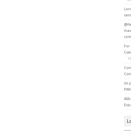
Lord
senc
@Ne
mas
com
For
Cue
10
Com
Com
Un 
PAR
Alib
Esp
L