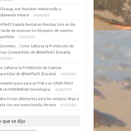
 Draugr, ese Youtuber mentirosillo o
illamente imbecil
26/04/2023
tflixES bajada bestial en Nasdaq Solo un dia
 tarde de anunciar los bloqueos de cuentas
partidas
12/02/2023
 Dummies… Como Saltarse la Prohibición de
ntas Compartidas de @NetflixES (España)
/02/2023
o Saltarse la Prohibición de Cuentas
partidas de @NetflixES (España)
10/02/2023
pequeño paso para un Friki y un GRAN PASO
A LA HUMANIDAD tecnologica.
02/02/2023
aba Group (Aliexpress para los amigos), llega a
aña con una nueva tienda, Miravia
07/12/2022
o que se dijo