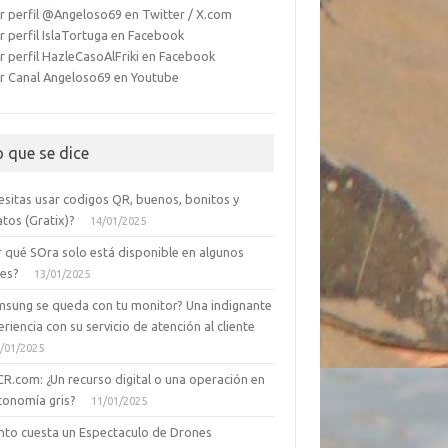
r perfil @Angeloso69 en Twitter / X.com
r perfil IslaTortuga en Facebook
r perfil HazleCasoAlFriki en Facebook
r Canal Angeloso69 en Youtube
o que se dice
esitas usar codigos QR, buenos, bonitos y
tos (Gratix)?
14/01/2025
r qué SOra solo está disponible en algunos
ses?
13/01/2025
msung se queda con tu monitor? Una indignante
riencia con su servicio de atención al cliente
/01/2025
CR.com: ¿Un recurso digital o una operación en
conomía gris?
11/01/2025
nto cuesta un Espectaculo de Drones