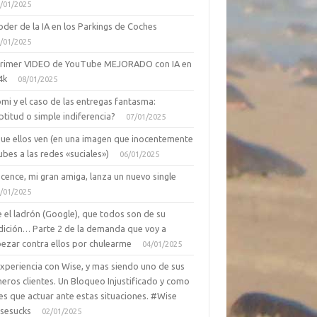
/01/2025
oder de la IA en los Parkings de Coches
/01/2025
primer VIDEO de YouTube MEJORADO con IA en
4k
08/01/2025
mi y el caso de las entregas fantasma:
ptitud o simple indiferencia?
07/01/2025
que ellos ven (en una imagen que inocentemente
ubes a las redes «suciales»)
06/01/2025
cence, mi gran amiga, lanza un nuevo single
/01/2025
 el ladrón (Google), que todos son de su
dición… Parte 2 de la demanda que voy a
ezar contra ellos por chulearme
04/01/2025
Experiencia con Wise, y mas siendo uno de sus
eros clientes. Un Bloqueo Injustificado y como
es que actuar ante estas situaciones. #Wise
sesucks
02/01/2025