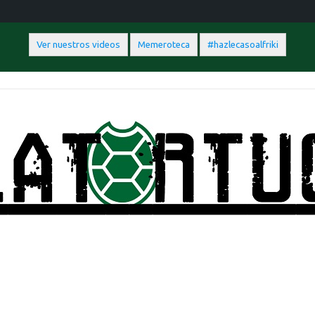
Ver nuestros videos
Memeroteca
#hazlecasoalfriki