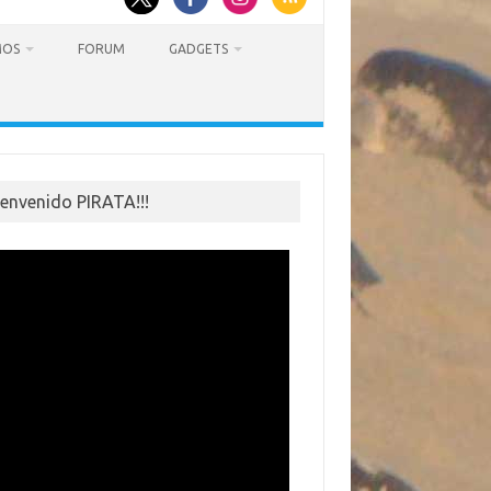
MOS
FORUM
GADGETS
ienvenido PIRATA!!!