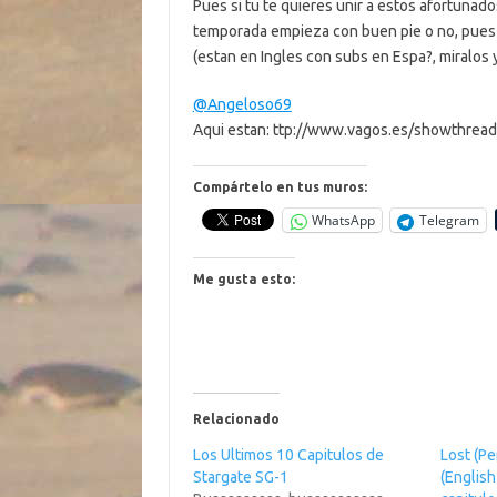
Pues si tu te quieres unir a estos afortunado
temporada empieza con buen pie o no, pues 
(estan en Ingles con subs en Espa?, miralos
@Angeloso69
Aqui estan: ttp://www.vagos.es/showthrea
Compártelo en tus muros:
WhatsApp
Telegram
Me gusta esto:
Relacionado
Los Ultimos 10 Capitulos de
Lost (P
Stargate SG-1
(Englis