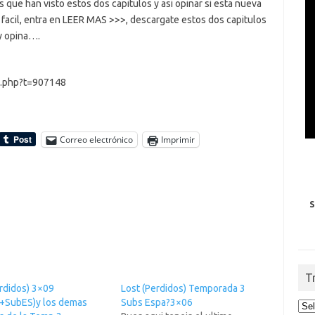
s que han visto estos dos capitulos y asi opinar si esta nueva
facil, entra en LEER MAS >>>, descargate estos dos capitulos
 y opina….
d.php?t=907148
Correo electrónico
Imprimir
S
T
erdidos) 3×09
Lost (Perdidos) Temporada 3
h+SubES)y los demas
Subs Espa?3×06