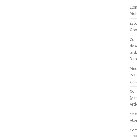
Elon
Mol
Esto
Goo
Com
des
tod
Dat
Muc
lo 
cali
Com
(y e
Arti
Se «
Ato
Com
28