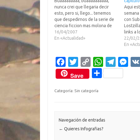
Buaaaaaaaaa, buaaaaaaaaaa,
capitulo
nunca crei que llegaria decir
Aqui est
esto, pero si, llego... tenemos
semana 
que despedirnos de la serie de
con Subs
ciencia ficcion mas molona de
Lostzil
estos ultimos 10 a? STARGATE
16/04/2007
links a 
SG-1, ya que los encorbatados -
En «Actualidad»
de la te
22/02/
que al fiin y al cabo al tener el
los busc
En «Act
dinero, son los que mandan- han
incorpo
decidido que…
aprovec
Fa
T
C
W
T
M
(Perdid
c
w
o
h
el
es
(Englis
C
Save
capitul
e
it
p
at
e
se
o
b
te
y
s
gr
n
m
Categoría: Sin categoría
o
r
Li
A
a
g
p
o
n
p
m
er
ar
k
k
p
ti
Navegación de entradas
←
Quieres Infografias?
r