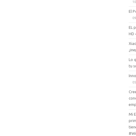
10
El P
09
EL 
HD 
Xiao
¿ine
Lo 
tu s
Inno
05
Cree
con
emp
Mi 
prim
tien
#Wi