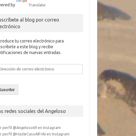
ered by
Translate
uscríbete al blog por correo
lectrónico
troduce tu correo electrónico para
scribirte a este blog y recibir
tificaciones de nuevas entradas.
rección
e
rreo
ectrónico
Suscribir
as redes sociales del Angeloso
r perfil @Angeloso69 en Instagram
r perfil @HazleCasoAlFriki en Instagram