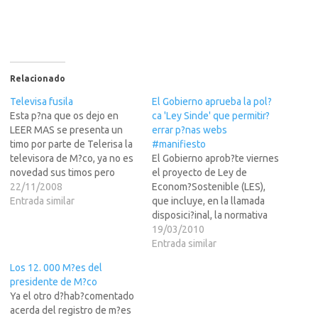
Relacionado
Televisa fusila
El Gobierno aprueba la pol?
Esta p?na que os dejo en
ca 'Ley Sinde' que permitir?
LEER MAS se presenta un
errar p?nas webs
timo por parte de Telerisa la
#manifiesto
televisora de M?co, ya no es
El Gobierno aprob?te viernes
novedad sus timos pero
el proyecto de Ley de
mucha gente no lo nota por
22/11/2008
Econom?Sostenible (LES),
alguna extra?azon... pero
Entrada similar
que incluye, en la llamada
aqu?sta m?claro!Lo que mas
disposici?inal, la normativa
me causo risa fue lo
conocida como 'Ley Sinde'
19/03/2010
siguiente por parte del
(en referencia a la titular de
Entrada similar
monero…
Cultura, ngeles Gonz?z-
Los 12. 000 M?es del
Sinde) o 'Ley antipirater?.
presidente de M?co
Esta ?ma permite bloquear
Ya el otro d?hab?comentado
las webs que infrinjan los
acerda del registro de m?es
derechos de autor, norma