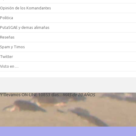
Opinión de los Komandantes
Politica
PutaSGAE y demas alimañas
Reseñas
Spam y Timos
Twitter
Visto en …
Y llevamos ON-LINE 10853 días...
MAS de 20 AÑOS