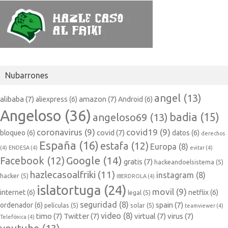
Nubarrones
angel
(13)
alibaba
(7)
amazon
(7)
aliexpress
(6)
Android
(6)
Angeloso
(36)
badia
(15)
angeloso69
(13)
coronavirus
(9)
covid19
(9)
covid
(7)
bloqueo
(6)
datos
(6)
derechos
España
(16)
estafa
(12)
Europa
(8)
(4)
ENDESA
(4)
evitar
(4)
Google
(14)
Facebook
(12)
gratis
(7)
hackeandoelsistema
(5)
hazlecasoalfriki
(11)
instagram
(8)
hacker
(5)
IBERDROLA
(4)
islatortuga
(24)
movil
(9)
internet
(6)
netflix
(6)
legal
(5)
seguridad
(8)
spain
(7)
ordenador
(6)
películas
(5)
solar
(5)
teamviewer
(4)
video
(8)
timo
(7)
Twitter
(7)
virtual
(7)
virus
(7)
Telefónica
(4)