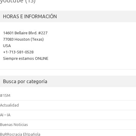
youtube
(13)
HORAS E INFORMACIÓN
14601 Bellaire Blvd. #227
77083 Houston (Texas)
USA
+1-713-581-0528
Siempre estamos ONLINE
Busca por categoría
#15M
Actualidad
AI – IA
Buenas Noticias
BuRRocracia Eh!pañola