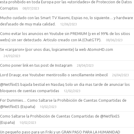
esta prohibido en toda Europa por las «utoridades» de Proteccion de Datos
Corruptos
08/07/2023
Mucho cuidado con las Smart TV Xiaomi, Espias no, lo siguiente… y hardware
desfasado de muy mala calidad.
12/06/2023
Como evitar los anuncios en Youtube sin PREMIUM (y en el 99% de los sitios
webs) sin ser detectado. Articulo creado con IA (ChatGTP).
08/06/2023
Se «cargaron» (por unos dias, logicamente) la web AtomoHD.com
24/05/2023
Como poner link en tus post de Instagram
28/04/2023
Lord Draugr, ese Youtuber mentirosillo o sencillamente imbecil
26/04/2023
@NetflixES bajada bestial en Nasdaq Solo un dia mas tarde de anunciar los
bloqueos de cuentas compartidas
12/02/2023
For Dummies… Como Saltarse la Prohibición de Cuentas Compartidas de
@NetflixES (España)
10/02/2023
Como Saltarse la Prohibición de Cuentas Compartidas de @NetflixES
(España)
10/02/2023
Un pequeño paso para un Friki y un GRAN PASO PARA LA HUMANIDAD