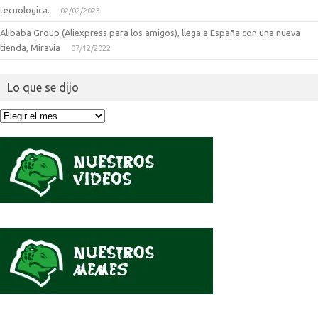
tecnologica.
02/02/2023
Alibaba Group (Aliexpress para los amigos), llega a España con una nueva
tienda, Miravia
07/12/2022
Lo que se dijo
Lo
que
se
dijo