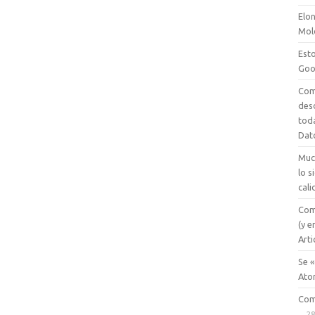
Elon
Mol
Esto
Goo
Com
des
tod
Dat
Muc
lo 
cali
Com
(y e
Arti
Se «
Ato
Com
28