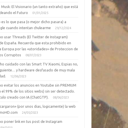
 Musk: El Visionario (un tanto extraño) que está
deando el Futuro
01/01/2025
 es lo que pasa (o mejor dicho pasara) a
gle cuando intentan chulearme
29/12/2024
o usar Threads (El Twitter de Instagram)
de España. Recuerda que esta prohibido en
a Europa por las «utoridades» de Proteccion de
os Corruptos
08/07/2023
ho cuidado con las Smart TV Xiaomi, Espias no,
siguiente… y hardware desfasado de muy mala
dad.
12/06/2023
o evitar los anuncios en Youtube sin PREMIUM
n el 99% de los sitios webs) sin ser detectado.
culo creado con IA (ChatGTP).
08/06/2023
cargaron» (por unos dias, logicamente) la web
moHD.com
24/05/2023
o poner link en tus post de Instagram
/04/2023