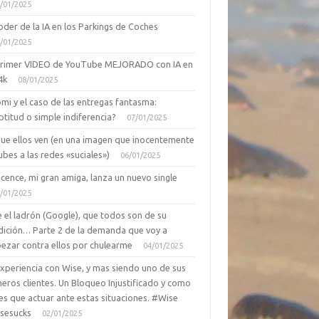
/01/2025
oder de la IA en los Parkings de Coches
/01/2025
primer VIDEO de YouTube MEJORADO con IA en
4k
08/01/2025
mi y el caso de las entregas fantasma:
ptitud o simple indiferencia?
07/01/2025
que ellos ven (en una imagen que inocentemente
ubes a las redes «suciales»)
06/01/2025
cence, mi gran amiga, lanza un nuevo single
/01/2025
 el ladrón (Google), que todos son de su
dición… Parte 2 de la demanda que voy a
ezar contra ellos por chulearme
04/01/2025
Experiencia con Wise, y mas siendo uno de sus
eros clientes. Un Bloqueo Injustificado y como
es que actuar ante estas situaciones. #Wise
sesucks
02/01/2025