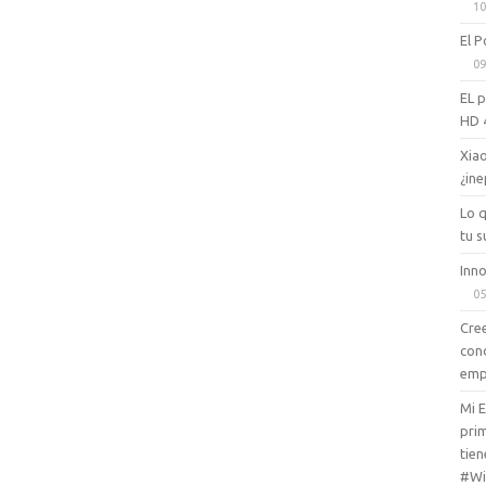
10
El P
09
EL 
HD 
Xiao
¿ine
Lo 
tu s
Inno
05
Cree
con
emp
Mi 
prim
tien
#Wi