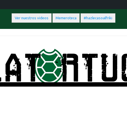
Ver nuestros videos
Memeroteca
#hazlecasoalfriki