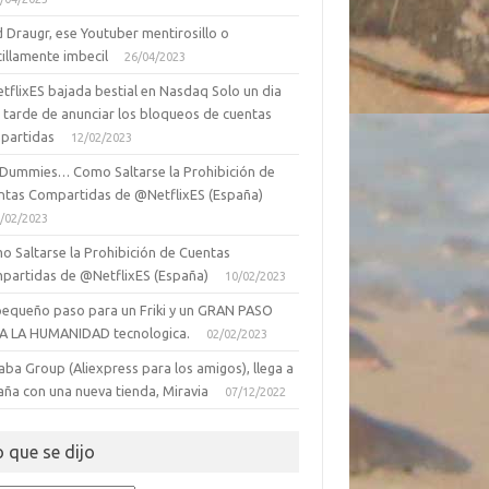
 Draugr, ese Youtuber mentirosillo o
illamente imbecil
26/04/2023
tflixES bajada bestial en Nasdaq Solo un dia
 tarde de anunciar los bloqueos de cuentas
partidas
12/02/2023
 Dummies… Como Saltarse la Prohibición de
ntas Compartidas de @NetflixES (España)
/02/2023
o Saltarse la Prohibición de Cuentas
partidas de @NetflixES (España)
10/02/2023
pequeño paso para un Friki y un GRAN PASO
A LA HUMANIDAD tecnologica.
02/02/2023
aba Group (Aliexpress para los amigos), llega a
aña con una nueva tienda, Miravia
07/12/2022
o que se dijo