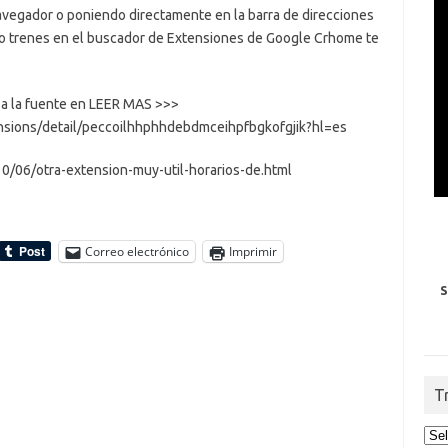
navegador o poniendo directamente en la barra de direcciones
do trenes en el buscador de Extensiones de Google Crhome te
 y a la fuente en LEER MAS >>>
nsions/detail/peccoilhhphhdebdmceihpfbgkofgjik?hl=es
0/06/otra-extension-muy-util-horarios-de.html
Correo electrónico
Imprimir
S
T