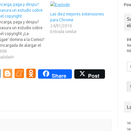
ncarga, paga y despu?
Pow
a basura un estudio sobre
Las diez mejores extensiones
el copyright
S
para Chrome
ncarga, paga y despu?
e
24/01/2010
a basura un estudio sobre
Entrada similar
el copyright ¿La
In
.$gae' domina a la Comisi?
su
encargada de alargar el
no
t de 45 a 95 a? 50 a?m?
2008
orro.Seg?rs Technica y
ualidad»
irer:En defensa del plan
Di
si?el copyright, el
d
V
Bl
M
O
Share
Post
io Charlie McCreevys ha
co
K
o
e
d
ado…
el
g
n
n
g
e
o
L
er
a
kl
m
as
Ve
e
sn
Ve