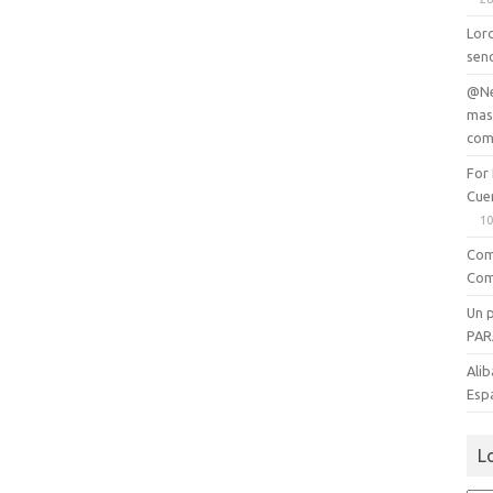
Lord
senc
@Ne
mas
com
For
Cue
10
Com
Com
Un 
PAR
Alib
Esp
L