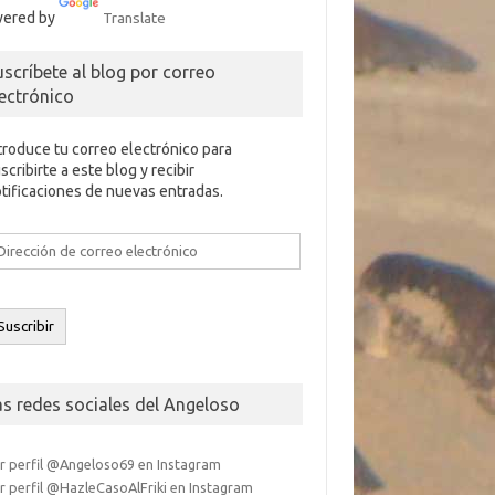
ered by
Translate
uscríbete al blog por correo
lectrónico
troduce tu correo electrónico para
scribirte a este blog y recibir
tificaciones de nuevas entradas.
rección
e
rreo
ectrónico
Suscribir
as redes sociales del Angeloso
r perfil @Angeloso69 en Instagram
r perfil @HazleCasoAlFriki en Instagram