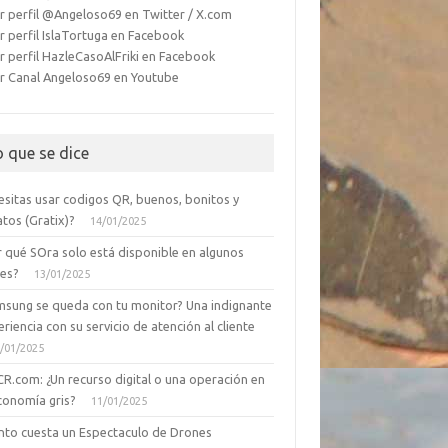
r perfil @Angeloso69 en Twitter / X.com
r perfil IslaTortuga en Facebook
r perfil HazleCasoAlFriki en Facebook
r Canal Angeloso69 en Youtube
o que se dice
esitas usar codigos QR, buenos, bonitos y
tos (Gratix)?
14/01/2025
r qué SOra solo está disponible en algunos
ses?
13/01/2025
msung se queda con tu monitor? Una indignante
riencia con su servicio de atención al cliente
/01/2025
CR.com: ¿Un recurso digital o una operación en
conomía gris?
11/01/2025
nto cuesta un Espectaculo de Drones