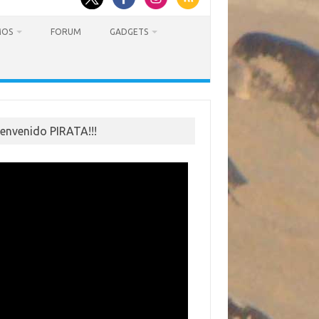
MOS
FORUM
GADGETS
ienvenido PIRATA!!!