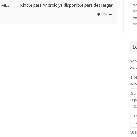
Ve
ik
HTML5
Kindle para Android ya disponible para descargar
Ve
gratis
→
i
Ve
Ve
L
Nec
bara
¿Po
paí
¿Sa
expe
12
File
la e
Cua