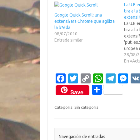
La U.E e
tira a l
Google Quick Scroll: una
extensi?
extensi?ara Chrome que agiliza
La U.E e
la b?eda
tira a l
08/07/2010
extensi?
Entrada similar
'put..es
uropea 
copyrigh
28/08/
por el m
En «Act
The Inqu
de exten
Fa
T
C
W
T
M
Comisar
c
w
o
h
el
es
prepar
C
Save
e
it
p
at
e
se
o
b
te
y
s
gr
n
m
Categoría: Sin categoría
o
r
Li
A
a
g
p
o
n
p
m
er
ar
k
k
p
ti
Navegación de entradas