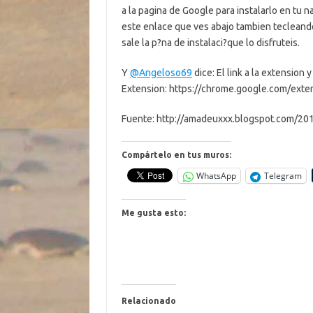
a la pagina de Google para instalarlo en tu 
este enlace que ves abajo tambien teclean
sale la p?na de instalaci?que lo disfruteis.
Y
@Angeloso69
dice: El link a la extension
Extension: https://chrome.google.com/exte
Fuente: http://amadeuxxx.blogspot.com/201
Compártelo en tus muros:
WhatsApp
Telegram
Me gusta esto:
Relacionado