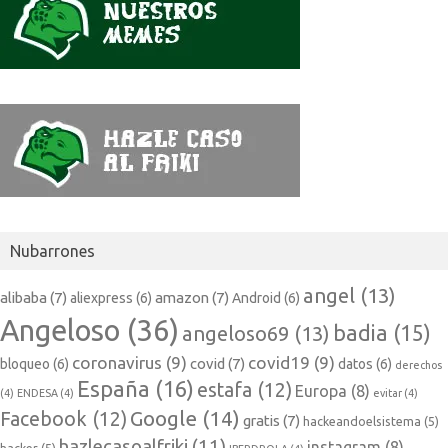
Nubarrones
angel
(13)
alibaba
(7)
amazon
(7)
aliexpress
(6)
Android
(6)
Angeloso
(36)
badia
(15)
angeloso69
(13)
coronavirus
(9)
covid19
(9)
covid
(7)
bloqueo
(6)
datos
(6)
derechos
España
(16)
estafa
(12)
Europa
(8)
(4)
ENDESA
(4)
evitar
(4)
Google
(14)
Facebook
(12)
gratis
(7)
hackeandoelsistema
(5)
hazlecasoalfriki
(11)
instagram
(8)