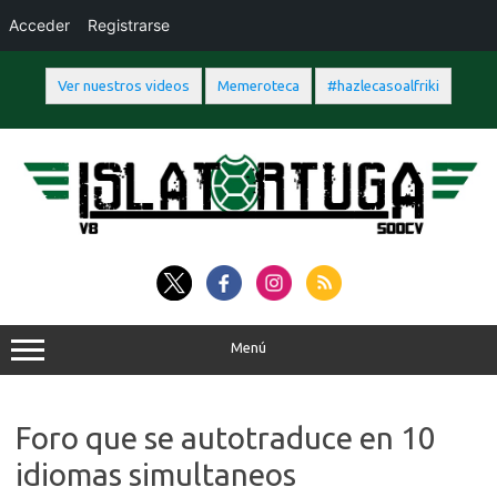
Acceder
Registrarse
Ver nuestros videos
Memeroteca
#hazlecasoalfriki
Saltar
al
contenido
Menú
Foro que se autotraduce en 10
idiomas simultaneos