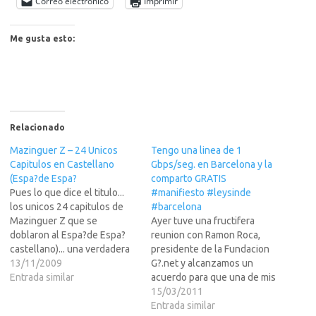
Correo electrónico
Imprimir
Me gusta esto:
Relacionado
Mazinguer Z – 24 Unicos
Tengo una linea de 1
Capitulos en Castellano
Gbps/seg. en Barcelona y la
(Espa?de Espa?
comparto GRATIS
Pues lo que dice el titulo...
#manifiesto #leysinde
los unicos 24 capitulos de
#barcelona
Mazinguer Z que se
Ayer tuve una fructifera
doblaron al Espa?de Espa?
reunion con Ramon Roca,
castellano)... una verdadera
presidente de la Fundacion
joya, de la cual estan los
13/11/2009
G?.net y alcanzamos un
links en LEER MAS
Entrada similar
acuerdo para que una de mis
>>>Angelosohttp://pordesc
compa? americanas
15/03/2011
argadirecta.com/foro/animac
(Serviline), aprovechando mi
Entrada similar