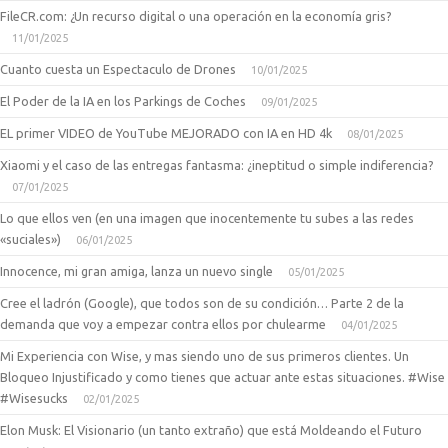
FileCR.com: ¿Un recurso digital o una operación en la economía gris?
11/01/2025
Cuanto cuesta un Espectaculo de Drones
10/01/2025
El Poder de la IA en los Parkings de Coches
09/01/2025
EL primer VIDEO de YouTube MEJORADO con IA en HD 4k
08/01/2025
Xiaomi y el caso de las entregas fantasma: ¿ineptitud o simple indiferencia?
07/01/2025
Lo que ellos ven (en una imagen que inocentemente tu subes a las redes
«suciales»)
06/01/2025
Innocence, mi gran amiga, lanza un nuevo single
05/01/2025
Cree el ladrón (Google), que todos son de su condición… Parte 2 de la
demanda que voy a empezar contra ellos por chulearme
04/01/2025
Mi Experiencia con Wise, y mas siendo uno de sus primeros clientes. Un
Bloqueo Injustificado y como tienes que actuar ante estas situaciones. #Wise
#Wisesucks
02/01/2025
Elon Musk: El Visionario (un tanto extraño) que está Moldeando el Futuro