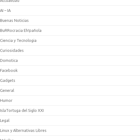
Actualidad
AI – IA
Buenas Noticias
BuRRocracia Eh!pañola
Ciencia y Tecnologia
Curiosidades
Domotica
Facebook
Gadgets
General
Humor
IslaTortuga del Siglo XXI
Legal
Linux y Alternativas Libres