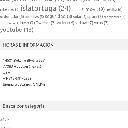
hacker
(5)
IBERDROLA
(4)
islatortuga
(24)
movil
(9)
internet
(6)
netflix
(6)
legal
(5)
seguridad
(8)
spain
(7)
ordenador
(6)
películas
(5)
solar
(5)
teamviewer
(4)
video
(8)
timo
(7)
Twitter
(7)
virtual
(7)
virus
(7)
Telefónica
(4)
youtube
(13)
HORAS E INFORMACIÓN
14601 Bellaire Blvd. #227
77083 Houston (Texas)
USA
+1-713-581-0528
Siempre estamos ONLINE
Busca por categoría
#15M