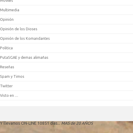
Móviles
Multimedia
Opinión
Opinión de los Dioses
Opinión de los Komandantes
Politica
PutaSGAE y demas alimañas
Reseñas
Spam y Timos
Twitter
Visto en …
Y llevamos ON-LINE 10851 días...
MAS de 20 AÑOS