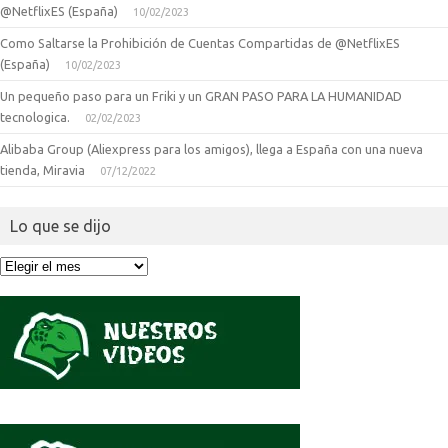
@NetflixES (España)
10/02/2023
Como Saltarse la Prohibición de Cuentas Compartidas de @NetflixES
(España)
10/02/2023
Un pequeño paso para un Friki y un GRAN PASO PARA LA HUMANIDAD
tecnologica.
02/02/2023
Alibaba Group (Aliexpress para los amigos), llega a España con una nueva
tienda, Miravia
07/12/2022
Lo que se dijo
Lo
que
se
dijo