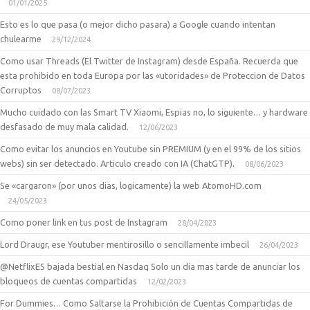
01/01/2025
Esto es lo que pasa (o mejor dicho pasara) a Google cuando intentan
chulearme
29/12/2024
Como usar Threads (El Twitter de Instagram) desde España. Recuerda que
esta prohibido en toda Europa por las «utoridades» de Proteccion de Datos
Corruptos
08/07/2023
Mucho cuidado con las Smart TV Xiaomi, Espias no, lo siguiente… y hardware
desfasado de muy mala calidad.
12/06/2023
Como evitar los anuncios en Youtube sin PREMIUM (y en el 99% de los sitios
webs) sin ser detectado. Articulo creado con IA (ChatGTP).
08/06/2023
Se «cargaron» (por unos dias, logicamente) la web AtomoHD.com
24/05/2023
Como poner link en tus post de Instagram
28/04/2023
Lord Draugr, ese Youtuber mentirosillo o sencillamente imbecil
26/04/2023
@NetflixES bajada bestial en Nasdaq Solo un dia mas tarde de anunciar los
bloqueos de cuentas compartidas
12/02/2023
For Dummies… Como Saltarse la Prohibición de Cuentas Compartidas de