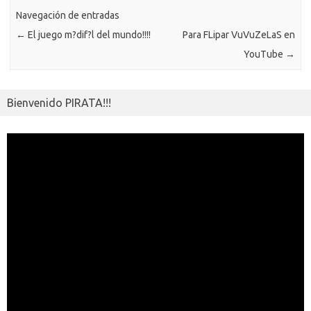
ar
ik
Navegación de entradas
ti
←
El juego m?dif?l del mundo!!!!
Para FLipar VuVuZeLaS en
i
r
YouTube
→
Bienvenido PIRATA!!!