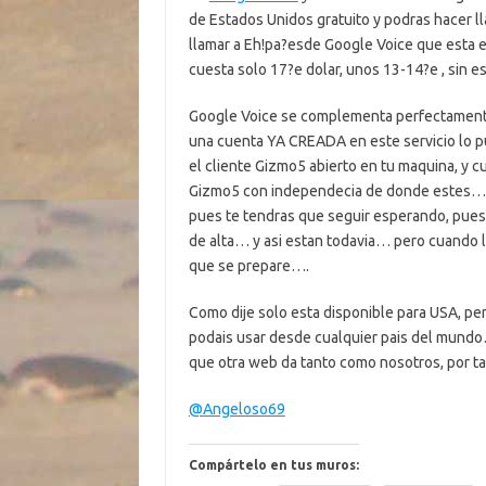
de Estados Unidos gratuito y podras hacer l
llamar a Eh!pa?esde Google Voice que esta e
cuesta solo 17?e dolar, unos 13-14?e , sin e
Google Voice se complementa perfectamente
una cuenta YA CREADA en este servicio lo p
el cliente Gizmo5 abierto en tu maquina, y 
Gizmo5 con independecia de donde estes… e
pues te tendras que seguir esperando, pue
de alta… y asi estan todavia… pero cuando l
que se prepare….
Como dije solo esta disponible para USA, pe
podais usar desde cualquier pais del mundo… 
que otra web da tanto como nosotros, por ta
@Angeloso69
Compártelo en tus muros: