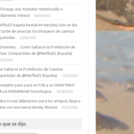
 Draugr, ese Youtuber mentirosillo o
illamente imbecil
26/04/2023
tflixES bajada bestial en Nasdaq Solo un dia
 tarde de anunciar los bloqueos de cuentas
partidas
12/02/2023
 Dummies… Como Saltarse la Prohibición de
ntas Compartidas de @NetflixES (España)
/02/2023
o Saltarse la Prohibición de Cuentas
partidas de @NetflixES (España)
10/02/2023
pequeño paso para un Friki y un GRAN PASO
A LA HUMANIDAD tecnologica.
02/02/2023
aba Group (Aliexpress para los amigos), llega a
aña con una nueva tienda, Miravia
07/12/2022
o que se dijo