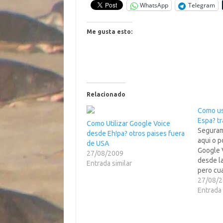
WhatsApp
Telegram
Me gusta esto:
Relacionado
Como us
Espa? tr
Como Utilizar Google Voice
Seguram
desde Eh!pa? otros paises fuera
aqui o p
de USA
Google 
27/08/2009
desde la
Entrada similar
pero cua
cuenta n
27/08/
bien, a 
Entrada 
eso que
el Gizm