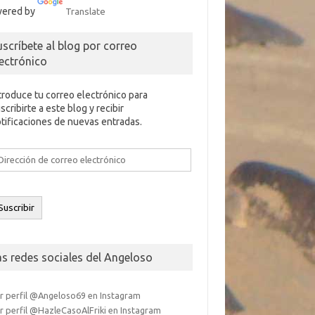
ered by
Translate
uscríbete al blog por correo
lectrónico
troduce tu correo electrónico para
scribirte a este blog y recibir
tificaciones de nuevas entradas.
rección
e
rreo
ectrónico
Suscribir
as redes sociales del Angeloso
r perfil @Angeloso69 en Instagram
r perfil @HazleCasoAlFriki en Instagram