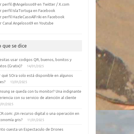
r perfil @Angeloso69 en Twitter / X.com
r perfil IslaTortuga en Facebook
r perfil HazleCasoAlFriki en Facebook
r Canal Angeloso69 en Youtube
o que se dice
esitas usar codigos QR, buenos, bonitos y
tos (Gratix)?
14/01/2025
r qué SOra solo está disponible en algunos
ses?
13/01/2025
msung se queda con tu monitor? Una indignante
riencia con su servicio de atención al cliente
/01/2025
CR.com: ¿Un recurso digital o una operación en
conomía gris?
11/01/2025
nto cuesta un Espectaculo de Drones