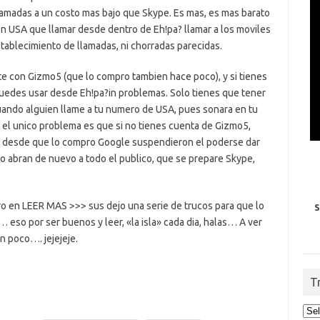
lamadas a un costo mas bajo que Skype. Es mas, es mas barato
n USA que llamar desde dentro de Eh!pa? llamar a los moviles
stablecimiento de llamadas, ni chorradas parecidas.
 con Gizmo5 (que lo compro tambien hace poco), y si tienes
uedes usar desde Eh!pa?in problemas. Solo tienes que tener
cuando alguien llame a tu numero de USA, pues sonara en tu
l unico problema es que si no tienes cuenta de Gizmo5,
s desde que lo compro Google suspendieron el poderse dar
o abran de nuevo a todo el publico, que se prepare Skype,
ro en LEER MAS >>> sus dejo una serie de trucos para que lo
S
eso por ser buenos y leer, «la isla» cada dia, halas… A ver
n poco…. jejejeje.
T