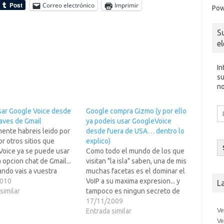
Correo electrónico
Imprimir
Pow
S
e
In
su
no
Di
ar Google Voice desde
Google compra Gizmo (y por ello
d
aves de Gmail
ya podeis usar GoogleVoice
co
ente habreis leido por
desde fuera de USA… dentro lo
el
or otros sitios que
explico)
Voice ya se puede usar
Como todo el mundo de los que
 opcion chat de Gmail...
visitan "la isla" saben, una de mis
ndo vais a vuestra
muchas facetas es el dominar el
o veis esa opcion... pues
2010
VoIP a su maxima expresion... y
L
mi me pasaba lo mismo y
similar
tampoco es ningun secreto de
 lo tenia conectado con
que soy fan de Google Voice
17/11/2009
Ve
o5 y…
desde que vi lo maravilloso que
Entrada similar
Ve
es el servicio.... solo que.... para