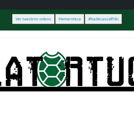
Ver nuestros videos
Memeroteca
#hazlecasoalfriki