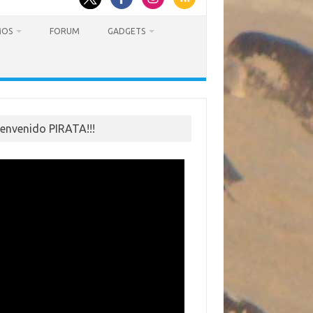
MOS
FORUM
GADGETS
ienvenido PIRATA!!!