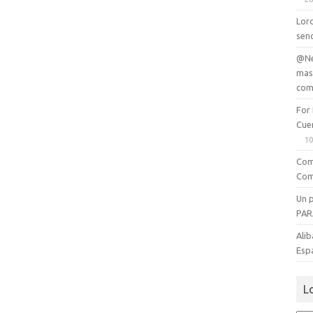
Lord
senc
@Ne
mas
com
For
Cue
10
Com
Com
Un 
PAR
Alib
Esp
L