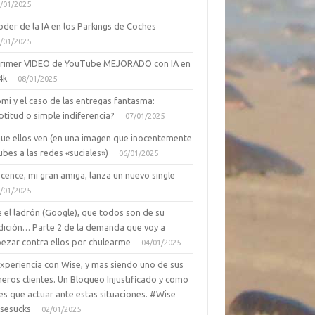
/01/2025
oder de la IA en los Parkings de Coches
/01/2025
primer VIDEO de YouTube MEJORADO con IA en
4k
08/01/2025
mi y el caso de las entregas fantasma:
ptitud o simple indiferencia?
07/01/2025
que ellos ven (en una imagen que inocentemente
ubes a las redes «suciales»)
06/01/2025
cence, mi gran amiga, lanza un nuevo single
/01/2025
 el ladrón (Google), que todos son de su
dición… Parte 2 de la demanda que voy a
ezar contra ellos por chulearme
04/01/2025
Experiencia con Wise, y mas siendo uno de sus
eros clientes. Un Bloqueo Injustificado y como
es que actuar ante estas situaciones. #Wise
sesucks
02/01/2025