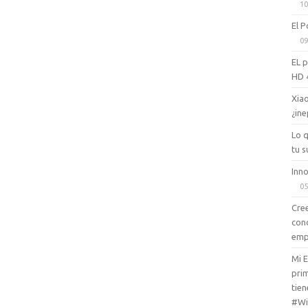
10
El P
09
EL 
HD 
Xiao
¿ine
Lo 
tu s
Inno
05
Cree
con
emp
Mi 
prim
tien
#Wi