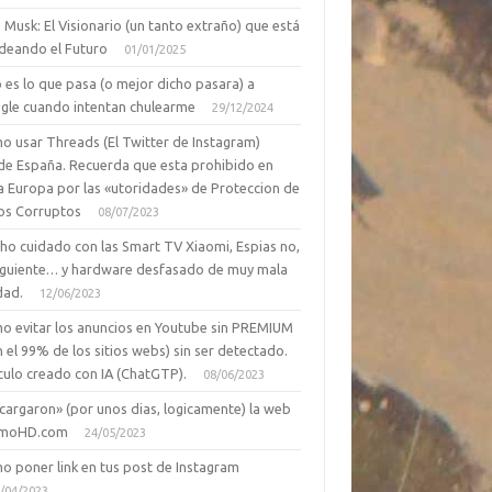
 Musk: El Visionario (un tanto extraño) que está
deando el Futuro
01/01/2025
 es lo que pasa (o mejor dicho pasara) a
gle cuando intentan chulearme
29/12/2024
o usar Threads (El Twitter de Instagram)
de España. Recuerda que esta prohibido en
a Europa por las «utoridades» de Proteccion de
os Corruptos
08/07/2023
ho cuidado con las Smart TV Xiaomi, Espias no,
siguiente… y hardware desfasado de muy mala
dad.
12/06/2023
o evitar los anuncios en Youtube sin PREMIUM
n el 99% de los sitios webs) sin ser detectado.
culo creado con IA (ChatGTP).
08/06/2023
cargaron» (por unos dias, logicamente) la web
moHD.com
24/05/2023
o poner link en tus post de Instagram
/04/2023