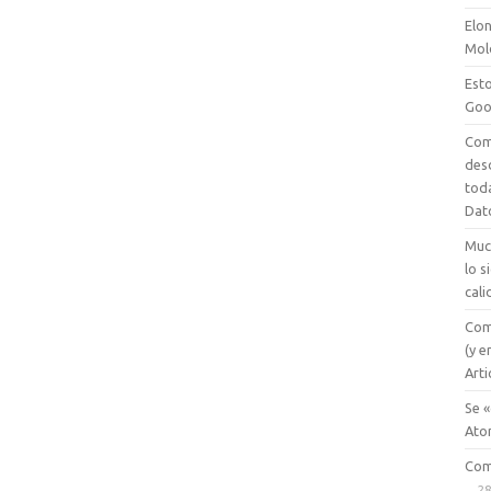
Elon
Mol
Esto
Goo
Com
des
tod
Dat
Muc
lo 
cali
Com
(y e
Arti
Se «
Ato
Com
28