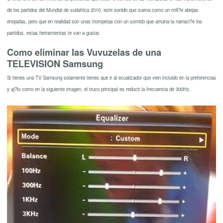
de los partidos del Mundial de sudafrica 2010, este sonido que suena como un mill?e abejas
enojadas, pero que en realidad son unas trompetas con un somido que arruina la narraci?e los
partidos, estas herramientas te van a gustar.
Como eliminar las Vuvuzelas de una
TELEVISION Samsung
Si tienes una TV Samsung solamente tienes que ir al ecualizador que vien incluido en la preferencias
y aj?lo como en la siguiente imagen, el truco principal es reducir la frecuencia de 300Hz.