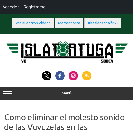
Acceder
Registrarse
Ver nuestros videos
Memeroteca
#hazlecasoalfriki
Saltar
al
contenido
Menú
Como eliminar el molesto sonido
de las Vuvuzelas en las