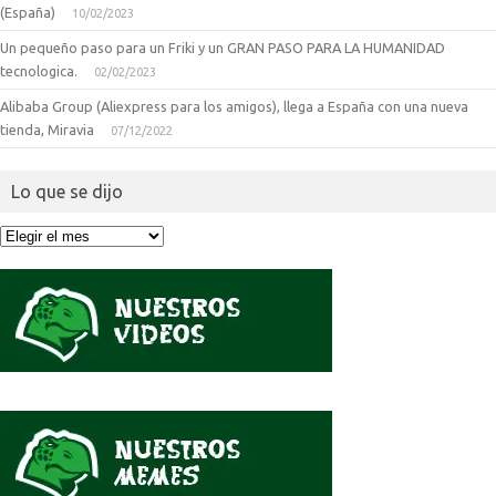
(España)
10/02/2023
Un pequeño paso para un Friki y un GRAN PASO PARA LA HUMANIDAD
tecnologica.
02/02/2023
Alibaba Group (Aliexpress para los amigos), llega a España con una nueva
tienda, Miravia
07/12/2022
Lo que se dijo
Lo
que
se
dijo