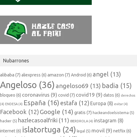
Nubarrones
angel
(13)
alibaba
(7)
amazon
(7)
aliexpress
(6)
Android
(6)
Angeloso
(36)
badia
(15)
angeloso69
(13)
coronavirus
(9)
covid19
(9)
covid
(7)
bloqueo
(6)
datos
(6)
derechos
España
(16)
estafa
(12)
Europa
(8)
(4)
ENDESA
(4)
evitar
(4)
Google
(14)
Facebook
(12)
gratis
(7)
hackeandoelsistema
(5)
hazlecasoalfriki
(11)
instagram
(8)
hacker
(5)
IBERDROLA
(4)
islatortuga
(24)
movil
(9)
internet
(6)
netflix
(6)
legal
(5)