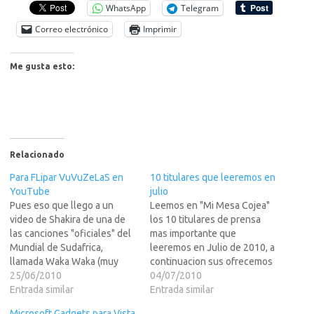
WhatsApp
Telegram
Correo electrónico
Imprimir
Me gusta esto:
Relacionado
Para FLipar VuVuZeLaS en
10 titulares que leeremos en
YouTube
julio
Pues eso que llego a un
Leemos en "Mi Mesa Cojea"
video de Shakira de una de
los 10 titulares de prensa
las canciones "oficiales" del
mas importante que
Mundial de Sudafrica,
leeremos en Julio de 2010, a
llamada Waka Waka (muy
continuacion sus ofrecemos
mala por cierto) y estoy
25/06/2010
una muestra y el resto por
04/07/2010
viendo el video, y veo que
Entrada similar
supuesto en LEER MAS
Entrada similar
hay un balon al lado de los
>>>1. La selecci?espa? de f?l
Microsoft Gadgets para Vista