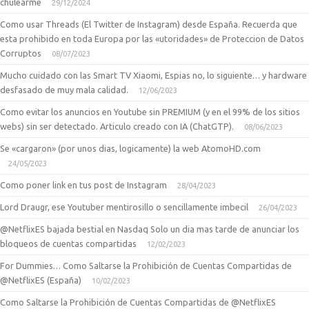
chulearme
29/12/2024
Como usar Threads (El Twitter de Instagram) desde España. Recuerda que
esta prohibido en toda Europa por las «utoridades» de Proteccion de Datos
Corruptos
08/07/2023
Mucho cuidado con las Smart TV Xiaomi, Espias no, lo siguiente… y hardware
desfasado de muy mala calidad.
12/06/2023
Como evitar los anuncios en Youtube sin PREMIUM (y en el 99% de los sitios
webs) sin ser detectado. Articulo creado con IA (ChatGTP).
08/06/2023
Se «cargaron» (por unos dias, logicamente) la web AtomoHD.com
24/05/2023
Como poner link en tus post de Instagram
28/04/2023
Lord Draugr, ese Youtuber mentirosillo o sencillamente imbecil
26/04/2023
@NetflixES bajada bestial en Nasdaq Solo un dia mas tarde de anunciar los
bloqueos de cuentas compartidas
12/02/2023
For Dummies… Como Saltarse la Prohibición de Cuentas Compartidas de
@NetflixES (España)
10/02/2023
Como Saltarse la Prohibición de Cuentas Compartidas de @NetflixES