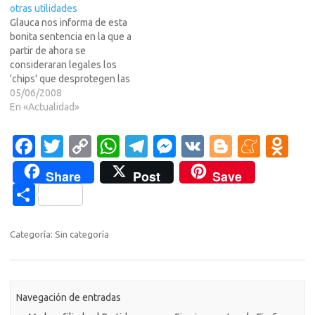
otras utilidades
>>>antidescargas…
Glauca nos informa de esta
bonita sentencia en la que a
partir de ahora se
consideraran legales los
'chips' que desprotegen las
consolas, por tener mas
05/06/2008
usos que el dicen los
En «Actualidad»
abogados UCHOS de los
encorbatados.Parece ser
Fa
T
C
W
T
M
V
Bl
M
O
que los de la toga, ya
c
w
o
h
el
es
K
o
e
d
empiezan a ver como
Share
Post
Save
nosotros y cada…
e
it
p
at
e
se
g
n
n
C
b
te
y
s
gr
n
g
e
o
o
o
r
Li
A
a
g
er
a
kl
m
Categoría: Sin categoría
o
n
p
m
er
m
as
p
k
k
p
e
sn
ar
ik
Navegación de entradas
ti