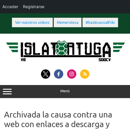
Acceder
Registrarse
Ver nuestros videos
Memeroteca
#hazlecasoalfriki
Saltar
al
contenido
Menú
Archivada la causa contra una
web con enlaces a descarga y