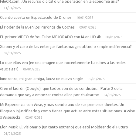
FileCR.com: ¿Un recurso digital o una operación en la economía gris?
11/01/2025
Cuanto cuesta un Espectaculo de Drones
10/01/2025
El Poder de la IA en los Parkings de Coches
09/01/2025
EL primer VIDEO de YouTube MEJORADO con IA en HD 4k
08/01/2025
Xiaomi y el caso de las entregas fantasma: ¿ineptitud o simple indiferencia?
07/01/2025
Lo que ellos ven (en una imagen que inocentemente tu subes a las redes
«suciales»)
06/01/2025
Innocence, mi gran amiga, lanza un nuevo single
05/01/2025
Cree el ladrón (Google), que todos son de su condición… Parte 2 de la
demanda que voy a empezar contra ellos por chulearme
04/01/2025
Mi Experiencia con Wise, y mas siendo uno de sus primeros clientes. Un
Bloqueo Injustificado y como tienes que actuar ante estas situaciones. #Wise
#Wisesucks
02/01/2025
Elon Musk: El Visionario (un tanto extraño) que está Moldeando el Futuro
01/01/2025