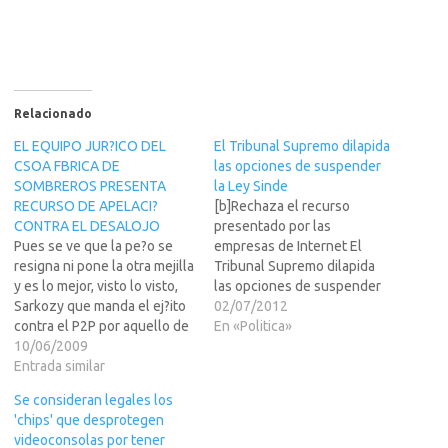
Relacionado
EL EQUIPO JUR?ICO DEL
El Tribunal Supremo dilapida
CSOA FBRICA DE
las opciones de suspender
SOMBREROS PRESENTA
la Ley Sinde
RECURSO DE APELACI?
[b]Rechaza el recurso
CONTRA EL DESALOJO
presentado por las
Pues se ve que la pe?o se
empresas de Internet El
resigna ni pone la otra mejilla
Tribunal Supremo dilapida
y es lo mejor, visto lo visto,
las opciones de suspender
Sarkozy que manda el ej?ito
la Ley Sinde[/b] La Ley
02/07/2012
contra el P2P por aquello de
Sinde-Wert vuelve a ser
En «Politica»
si se descargan algo de la
10/06/2009
respaldada por el Tribunal
Bruni y si pensamos que la
Entrada similar
Supremo. Así lo confirma la
mujer de Zapatero canta en
última sentencia que
Se consideran legales los
un coro...ya…
rechaza la petición de
'chips' que desprotegen
suspensión cautelar de la
videoconsolas por tener
norma LEER MAS