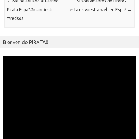
←
Me he afiliado al Partido
Si sois amantes de Firefox….
i
r
Pirata Espa?#manifiesto
esta es vuestra web en Espa?
→
#redsos
Bienvenido PIRATA!!!