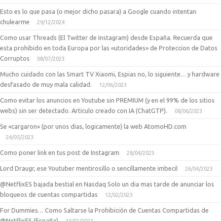
Esto es lo que pasa (o mejor dicho pasara) a Google cuando intentan
chulearme
29/12/2024
Como usar Threads (El Twitter de Instagram) desde España. Recuerda que
esta prohibido en toda Europa por las «utoridades» de Proteccion de Datos
Corruptos
08/07/2023
Mucho cuidado con las Smart TV Xiaomi, Espias no, lo siguiente… y hardware
desfasado de muy mala calidad.
12/06/2023
Como evitar los anuncios en Youtube sin PREMIUM (y en el 99% de los sitios
webs) sin ser detectado. Articulo creado con IA (ChatGTP).
08/06/2023
Se «cargaron» (por unos dias, logicamente) la web AtomoHD.com
24/05/2023
Como poner link en tus post de Instagram
28/04/2023
Lord Draugr, ese Youtuber mentirosillo o sencillamente imbecil
26/04/2023
@NetflixES bajada bestial en Nasdaq Solo un dia mas tarde de anunciar los
bloqueos de cuentas compartidas
12/02/2023
For Dummies… Como Saltarse la Prohibición de Cuentas Compartidas de
@NetflixES (España)