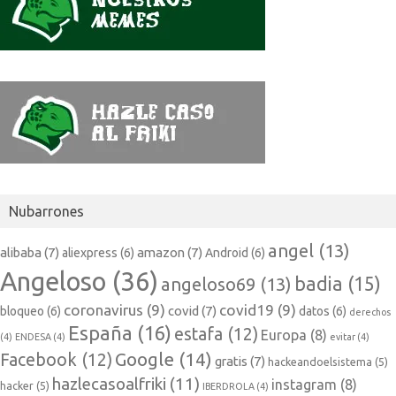
Nubarrones
angel
(13)
alibaba
(7)
amazon
(7)
aliexpress
(6)
Android
(6)
Angeloso
(36)
badia
(15)
angeloso69
(13)
coronavirus
(9)
covid19
(9)
covid
(7)
bloqueo
(6)
datos
(6)
derechos
España
(16)
estafa
(12)
Europa
(8)
(4)
ENDESA
(4)
evitar
(4)
Google
(14)
Facebook
(12)
gratis
(7)
hackeandoelsistema
(5)
hazlecasoalfriki
(11)
instagram
(8)
hacker
(5)
IBERDROLA
(4)