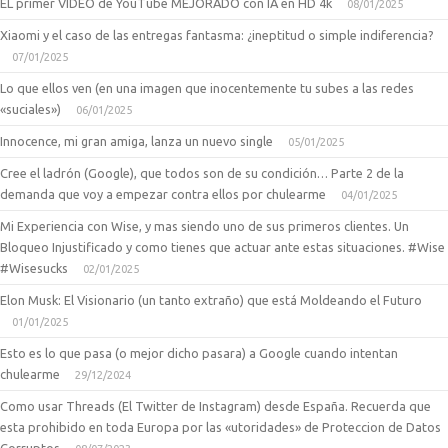
EL primer VIDEO de YouTube MEJORADO con IA en HD 4k
08/01/2025
Xiaomi y el caso de las entregas fantasma: ¿ineptitud o simple indiferencia?
07/01/2025
Lo que ellos ven (en una imagen que inocentemente tu subes a las redes
«suciales»)
06/01/2025
Innocence, mi gran amiga, lanza un nuevo single
05/01/2025
Cree el ladrón (Google), que todos son de su condición… Parte 2 de la
demanda que voy a empezar contra ellos por chulearme
04/01/2025
Mi Experiencia con Wise, y mas siendo uno de sus primeros clientes. Un
Bloqueo Injustificado y como tienes que actuar ante estas situaciones. #Wise
#Wisesucks
02/01/2025
Elon Musk: El Visionario (un tanto extraño) que está Moldeando el Futuro
01/01/2025
Esto es lo que pasa (o mejor dicho pasara) a Google cuando intentan
chulearme
29/12/2024
Como usar Threads (El Twitter de Instagram) desde España. Recuerda que
esta prohibido en toda Europa por las «utoridades» de Proteccion de Datos