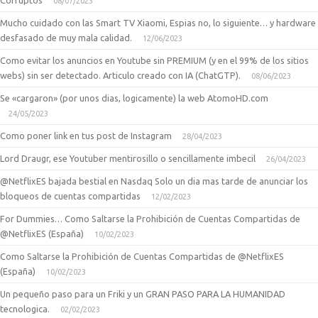
Corruptos
08/07/2023
Mucho cuidado con las Smart TV Xiaomi, Espias no, lo siguiente… y hardware
desfasado de muy mala calidad.
12/06/2023
Como evitar los anuncios en Youtube sin PREMIUM (y en el 99% de los sitios
webs) sin ser detectado. Articulo creado con IA (ChatGTP).
08/06/2023
Se «cargaron» (por unos dias, logicamente) la web AtomoHD.com
24/05/2023
Como poner link en tus post de Instagram
28/04/2023
Lord Draugr, ese Youtuber mentirosillo o sencillamente imbecil
26/04/2023
@NetflixES bajada bestial en Nasdaq Solo un dia mas tarde de anunciar los
bloqueos de cuentas compartidas
12/02/2023
For Dummies… Como Saltarse la Prohibición de Cuentas Compartidas de
@NetflixES (España)
10/02/2023
Como Saltarse la Prohibición de Cuentas Compartidas de @NetflixES
(España)
10/02/2023
Un pequeño paso para un Friki y un GRAN PASO PARA LA HUMANIDAD
tecnologica.
02/02/2023