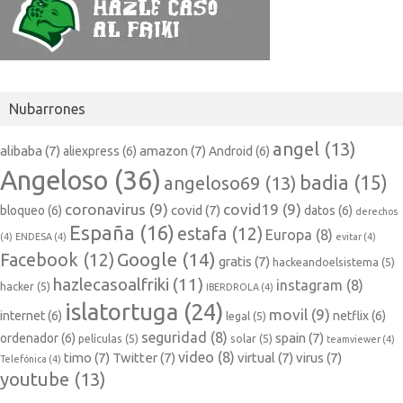
Nubarrones
angel
(13)
alibaba
(7)
amazon
(7)
aliexpress
(6)
Android
(6)
Angeloso
(36)
badia
(15)
angeloso69
(13)
coronavirus
(9)
covid19
(9)
covid
(7)
bloqueo
(6)
datos
(6)
derechos
España
(16)
estafa
(12)
Europa
(8)
(4)
ENDESA
(4)
evitar
(4)
Google
(14)
Facebook
(12)
gratis
(7)
hackeandoelsistema
(5)
hazlecasoalfriki
(11)
instagram
(8)
hacker
(5)
IBERDROLA
(4)
islatortuga
(24)
movil
(9)
internet
(6)
netflix
(6)
legal
(5)
seguridad
(8)
spain
(7)
ordenador
(6)
películas
(5)
solar
(5)
teamviewer
(4)
video
(8)
timo
(7)
Twitter
(7)
virtual
(7)
virus
(7)
Telefónica
(4)
youtube
(13)