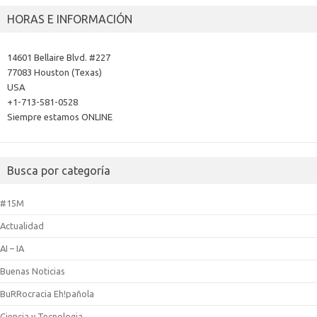
HORAS E INFORMACIÓN
14601 Bellaire Blvd. #227
77083 Houston (Texas)
USA
+1-713-581-0528
Siempre estamos ONLINE
Busca por categoría
#15M
Actualidad
AI – IA
Buenas Noticias
BuRRocracia Eh!pañola
Ciencia y Tecnologia