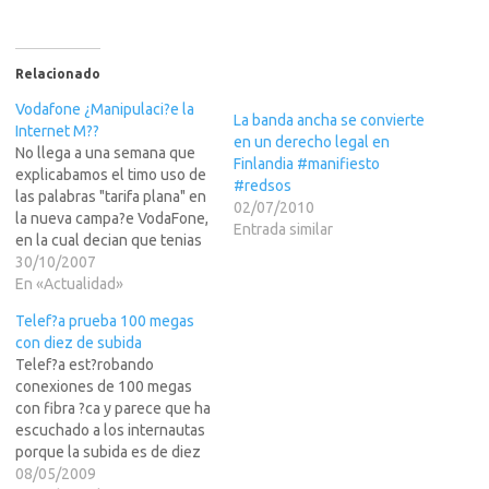
Relacionado
Vodafone ¿Manipulaci?e la
La banda ancha se convierte
Internet M??
en un derecho legal en
No llega a una semana que
Finlandia #manifiesto
explicabamos el timo uso de
#redsos
las palabras "tarifa plana" en
02/07/2010
la nueva campa?e VodaFone,
Entrada similar
en la cual decian que tenias
una "tarifa plana" de 100
30/10/2007
conexiones y 5 megas (de
En «Actualidad»
contenidos, no de ancho de
Telef?a prueba 100 megas
banda) al mes. Yo ya ponia en
con diez de subida
entredicho a…
Telef?a est?robando
conexiones de 100 megas
con fibra ?ca y parece que ha
escuchado a los internautas
porque la subida es de diez
megas. ADSLzone.net ha
08/05/2009