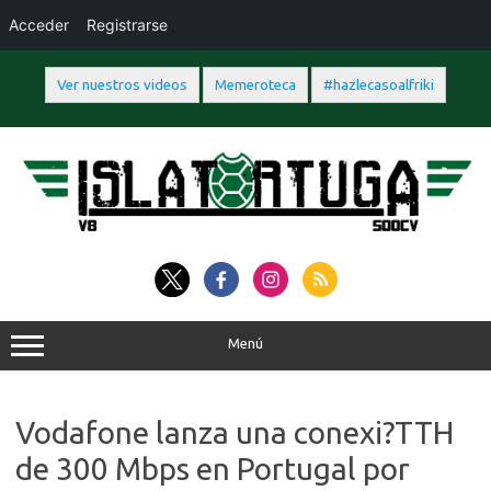
Acceder
Registrarse
Ver nuestros videos
Memeroteca
#hazlecasoalfriki
Saltar
al
contenido
Menú
Vodafone lanza una conexi?TTH
de 300 Mbps en Portugal por