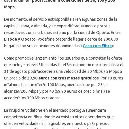
usuario
tambi? podr?cceder a conexiones de 50, 100 y 200
Mbps
.
De momento, el servicio est?isponible s?en algunas zonas de la
capital, Lisboa, y Almada, y se expandir?radualmente por sus
respectivas zonas urbanas as?omo por la ciudad de Oporto. Entre
Lisboa y Oporto
, Vodafone pretende llegar a cerca de 200.000
hogares con sus conexiones denominadas «
Casa com Fibra
«.
Como promoci?e lanzamiento, los usuarios que contraten la oferta
que incluye televisi? llamadas telef?as en horario nocturno hasta el
31 de agosto podr?acceder a una velocidad de 50 Mbps / 5 Mbps a
un precio de
29,90 euros con tres meses gratuitos
. Por 10 euros
m?al mes la conexi?er?e 100 Mbps, mientras que por 25 se
alcanzar?200 Mbps y por 40 (69,90 euros de precio final) se
acceder? los 300 Mbps citados.
La irrupci?e Vodafone en el mercado portugu?aumentar?a
competencia en fibra, donde ya existen otros operadores que
ofrecen velocidades inimaginables en nuestro pa?a precios