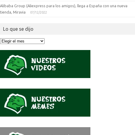
Alibaba Group (Aliexpress para los amigos), llega a España con una nueva
tienda, Miravia
07/12/2022
Lo que se dijo
Lo
que
se
dijo