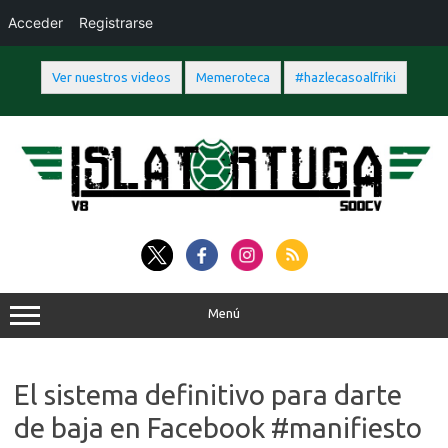
Acceder
Registrarse
Ver nuestros videos
Memeroteca
#hazlecasoalfriki
Saltar
al
contenido
Menú
El sistema definitivo para darte
de baja en Facebook #manifiesto