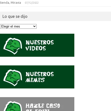
tienda, Miravia
07/12/2022
Lo que se dijo
Lo
que
se
dijo