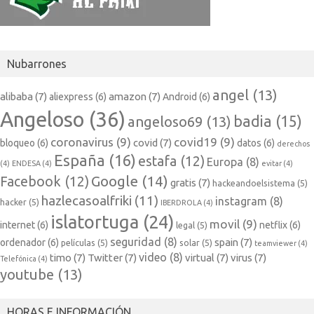
Nubarrones
angel
(13)
alibaba
(7)
amazon
(7)
aliexpress
(6)
Android
(6)
Angeloso
(36)
badia
(15)
angeloso69
(13)
coronavirus
(9)
covid19
(9)
covid
(7)
bloqueo
(6)
datos
(6)
derechos
España
(16)
estafa
(12)
Europa
(8)
(4)
ENDESA
(4)
evitar
(4)
Google
(14)
Facebook
(12)
gratis
(7)
hackeandoelsistema
(5)
hazlecasoalfriki
(11)
instagram
(8)
hacker
(5)
IBERDROLA
(4)
islatortuga
(24)
movil
(9)
internet
(6)
netflix
(6)
legal
(5)
seguridad
(8)
spain
(7)
ordenador
(6)
películas
(5)
solar
(5)
teamviewer
(4)
video
(8)
timo
(7)
Twitter
(7)
virtual
(7)
virus
(7)
Telefónica
(4)
youtube
(13)
HORAS E INFORMACIÓN