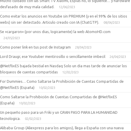
Mucho cuidado con las Smart TV Xiaomi, Espias no, lo siguiente… y hardware
desfasado de muy mala calidad.
12/06/2023
Como evitar los anuncios en Youtube sin PREMIUM (y en el 99% de los sitios
webs) sin ser detectado. Articulo creado con IA (ChatGTP).
08/06/2023
Se «cargaron» (por unos dias, logicamente) la web AtomoHD.com
24/05/2023
Como poner link en tus post de Instagram
28/04/2023
Lord Draugr, ese Youtuber mentirosillo o sencillamente imbecil
26/04/2023
@NetflixES bajada bestial en Nasdaq Solo un dia mas tarde de anunciar los
bloqueos de cuentas compartidas
12/02/2023
For Dummies… Como Saltarse la Prohibición de Cuentas Compartidas de
@NetflixES (España)
10/02/2023
Como Saltarse la Prohibición de Cuentas Compartidas de @NetflixES
(España)
10/02/2023
Un pequeño paso para un Friki y un GRAN PASO PARA LA HUMANIDAD
tecnologica.
02/02/2023
Alibaba Group (Aliexpress para los amigos), llega a España con una nueva