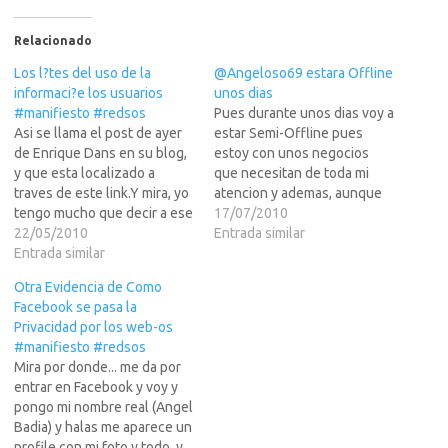
Relacionado
Los l?tes del uso de la
@Angeloso69 estara Offline
informaci?e los usuarios
unos dias
#manifiesto #redsos
Pues durante unos dias voy a
Asi se llama el post de ayer
estar Semi-Offline pues
de Enrique Dans en su blog,
estoy con unos negocios
y que esta localizado a
que necesitan de toda mi
traves de este link.Y mira, yo
atencion y ademas, aunque
tengo mucho que decir a ese
tengo mi tarjeta WiMAX
17/07/2010
respecto... alli deje un largo
22/05/2010
conmigo, pues no es que
Entrada similar
comentario, pero como era
Entrada similar
haya mucha cobertura donde
tan largo, lo corte un poco, y
estoy (Salt Lake City,
Otra Evidencia de Como
el resto lo deje…
UTAH).Asi que no sus extra?
Facebook se pasa la
si veis pocos updates en
Privacidad por los web-os
"la…
#manifiesto #redsos
Mira por donde... me da por
entrar en Facebook y voy y
pongo mi nombre real (Angel
Badia) y halas me aparece un
profile con mi foto y todo, y