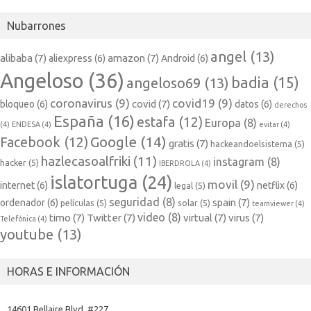
Nubarrones
angel
(13)
alibaba
(7)
amazon
(7)
aliexpress
(6)
Android
(6)
Angeloso
(36)
badia
(15)
angeloso69
(13)
coronavirus
(9)
covid19
(9)
covid
(7)
bloqueo
(6)
datos
(6)
derechos
España
(16)
estafa
(12)
Europa
(8)
(4)
ENDESA
(4)
evitar
(4)
Google
(14)
Facebook
(12)
gratis
(7)
hackeandoelsistema
(5)
hazlecasoalfriki
(11)
instagram
(8)
hacker
(5)
IBERDROLA
(4)
islatortuga
(24)
movil
(9)
internet
(6)
netflix
(6)
legal
(5)
seguridad
(8)
spain
(7)
ordenador
(6)
películas
(5)
solar
(5)
teamviewer
(4)
video
(8)
timo
(7)
Twitter
(7)
virtual
(7)
virus
(7)
Telefónica
(4)
youtube
(13)
HORAS E INFORMACIÓN
14601 Bellaire Blvd. #227