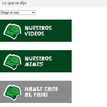
Lo que se dijo
Lo
que
se
dijo