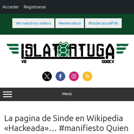
Acceder
Registrarse
Ver nuestros videos
Memeroteca
#hazlecasoalfriki
Saltar
al
contenido
Menú
La pagina de Sinde en Wikipedia
«Hackeada»… #manifiesto Quien