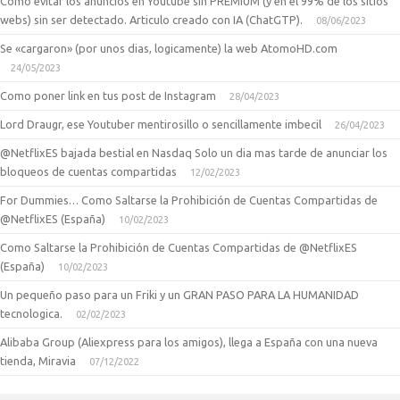
Como evitar los anuncios en Youtube sin PREMIUM (y en el 99% de los sitios
webs) sin ser detectado. Articulo creado con IA (ChatGTP).
08/06/2023
Se «cargaron» (por unos dias, logicamente) la web AtomoHD.com
24/05/2023
Como poner link en tus post de Instagram
28/04/2023
Lord Draugr, ese Youtuber mentirosillo o sencillamente imbecil
26/04/2023
@NetflixES bajada bestial en Nasdaq Solo un dia mas tarde de anunciar los
bloqueos de cuentas compartidas
12/02/2023
For Dummies… Como Saltarse la Prohibición de Cuentas Compartidas de
@NetflixES (España)
10/02/2023
Como Saltarse la Prohibición de Cuentas Compartidas de @NetflixES
(España)
10/02/2023
Un pequeño paso para un Friki y un GRAN PASO PARA LA HUMANIDAD
tecnologica.
02/02/2023
Alibaba Group (Aliexpress para los amigos), llega a España con una nueva
tienda, Miravia
07/12/2022