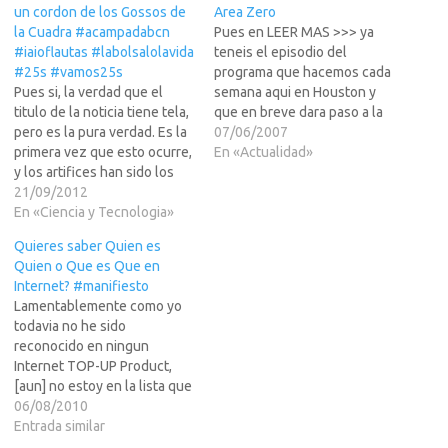
un cordon de los Gossos de
Area Zero
la Cuadra #acampadabcn
Pues en LEER MAS >>> ya
#iaioflautas #labolsalolavida
teneis el episodio del
#25s #vamos25s
programa que hacemos cada
Pues si, la verdad que el
semana aqui en Houston y
titulo de la noticia tiene tela,
que en breve dara paso a la
pero es la pura verdad. Es la
version en video de "la isla".
07/06/2007
primera vez que esto ocurre,
El programa de nombre Area
En «Actualidad»
y los artifices han sido los
Zero es un magazine de
#iaioflautas ya que a veces
21/09/2012
variedades de lo que ocurre
la inteligencia y la vejez, vale
En «Ciencia y Tecnologia»
en el mundo…
mas que la fuerza y la
Quieres saber Quien es
juventud.... quien dijo…
Quien o Que es Que en
Internet? #manifiesto
Lamentablemente como yo
todavia no he sido
reconocido en ningun
Internet TOP-UP Product,
[aun] no estoy en la lista que
sus pongo a continuacion,
06/08/2010
donde se indican con pelos y
Entrada similar
se?s la informacion sobre