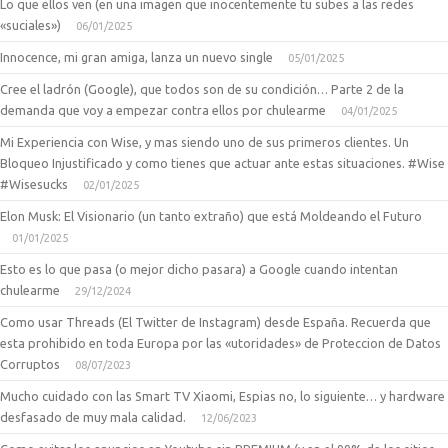
Lo que ellos ven (en una imagen que inocentemente tu subes a las redes
«suciales»)
06/01/2025
Innocence, mi gran amiga, lanza un nuevo single
05/01/2025
Cree el ladrón (Google), que todos son de su condición… Parte 2 de la
demanda que voy a empezar contra ellos por chulearme
04/01/2025
Mi Experiencia con Wise, y mas siendo uno de sus primeros clientes. Un
Bloqueo Injustificado y como tienes que actuar ante estas situaciones. #Wise
#Wisesucks
02/01/2025
Elon Musk: El Visionario (un tanto extraño) que está Moldeando el Futuro
01/01/2025
Esto es lo que pasa (o mejor dicho pasara) a Google cuando intentan
chulearme
29/12/2024
Como usar Threads (El Twitter de Instagram) desde España. Recuerda que
esta prohibido en toda Europa por las «utoridades» de Proteccion de Datos
Corruptos
08/07/2023
Mucho cuidado con las Smart TV Xiaomi, Espias no, lo siguiente… y hardware
desfasado de muy mala calidad.
12/06/2023