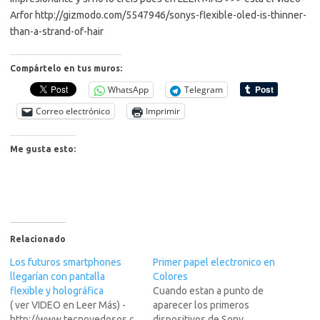
Arfor
http://gizmodo.com/5547946/sonys-flexible-oled-is-thinner-
than-a-strand-of-hair
Compártelo en tus muros:
WhatsApp
Telegram
Correo electrónico
Imprimir
Me gusta esto:
Relacionado
Los futuros smartphones
Primer papel electronico en
llegarían con pantalla
Colores
flexible y holográfica
Cuando estan a punto de
( ver VIDEO en Leer Más) -
aparecer los primeros
http://www.tecnovedosos.c
dispositivos de Sony