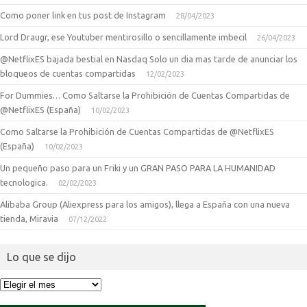
Como poner link en tus post de Instagram
28/04/2023
Lord Draugr, ese Youtuber mentirosillo o sencillamente imbecil
26/04/2023
@NetflixES bajada bestial en Nasdaq Solo un dia mas tarde de anunciar los
bloqueos de cuentas compartidas
12/02/2023
For Dummies… Como Saltarse la Prohibición de Cuentas Compartidas de
@NetflixES (España)
10/02/2023
Como Saltarse la Prohibición de Cuentas Compartidas de @NetflixES
(España)
10/02/2023
Un pequeño paso para un Friki y un GRAN PASO PARA LA HUMANIDAD
tecnologica.
02/02/2023
Alibaba Group (Aliexpress para los amigos), llega a España con una nueva
tienda, Miravia
07/12/2022
Lo que se dijo
Lo
que