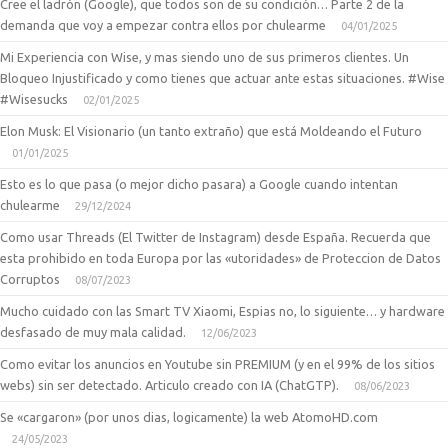
Cree el ladrón (Google), que todos son de su condición… Parte 2 de la
demanda que voy a empezar contra ellos por chulearme
04/01/2025
Mi Experiencia con Wise, y mas siendo uno de sus primeros clientes. Un
Bloqueo Injustificado y como tienes que actuar ante estas situaciones. #Wise
#Wisesucks
02/01/2025
Elon Musk: El Visionario (un tanto extraño) que está Moldeando el Futuro
01/01/2025
Esto es lo que pasa (o mejor dicho pasara) a Google cuando intentan
chulearme
29/12/2024
Como usar Threads (El Twitter de Instagram) desde España. Recuerda que
esta prohibido en toda Europa por las «utoridades» de Proteccion de Datos
Corruptos
08/07/2023
Mucho cuidado con las Smart TV Xiaomi, Espias no, lo siguiente… y hardware
desfasado de muy mala calidad.
12/06/2023
Como evitar los anuncios en Youtube sin PREMIUM (y en el 99% de los sitios
webs) sin ser detectado. Articulo creado con IA (ChatGTP).
08/06/2023
Se «cargaron» (por unos dias, logicamente) la web AtomoHD.com
24/05/2023