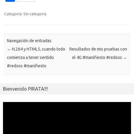
b
te
y
s
gr
n
g
e
o
o
o
r
Li
A
a
g
er
a
kl
m
Categoría: Sin categoría
o
n
p
m
er
m
as
p
k
k
p
e
sn
ar
ik
Navegación de entradas
ti
←
H.264 y HTML5, cuando todo
Resultados de mis pruebas con
i
r
comienza a tener sentido
el 4G #manifiesto #redsos
→
#redsos #manifiesto
Bienvenido PIRATA!!!