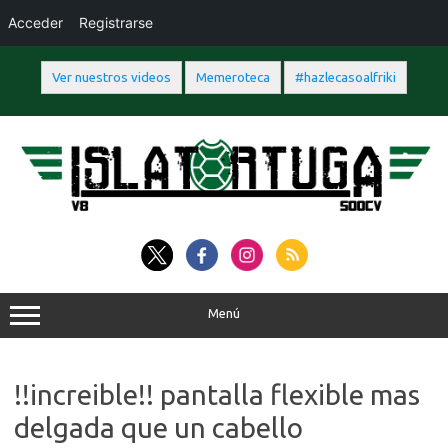
Acceder
Registrarse
Ver nuestros videos
Memeroteca
#hazlecasoalfriki
Saltar
al
contenido
Menú
!!increible!! pantalla flexible mas
delgada que un cabello