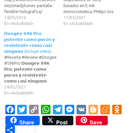
om/smartphones-pantalla-
basados en E-ink
flexible-holografica/
monocromatica, PHilips nos
14/05/2016
sorprende con lo mismo
17/05/2007
En «Actualidad»
pero en colores. Una hoja de
En «Actualidad»
plastico al estilo el Flex-
𝗗𝗼𝗼𝗴𝗲𝗲 𝗦𝟵𝟲 𝗣𝗿𝗼,
Paper que aparecia en la
𝗽𝗼𝘁𝗲𝗻𝘁𝗲 𝗰𝗼𝗺𝗼 𝗽𝗼𝗰𝗼𝘀 𝘆
serie de ciencia ficcion
𝗿𝗲𝘀𝗶𝘀𝘁𝗲𝗻𝘁𝗲 𝗰𝗼𝗺𝗼 𝗰𝗮𝘀𝗶
Andromeda.Para los que no
𝗻𝗶𝗻𝗴𝘂𝗻𝗼 (incluye video)
lo sepais, Sony acaba de
#Reseña #Review #Doogee
lanzar…
#S96Pro 𝗗𝗼𝗼𝗴𝗲𝗲 𝗦𝟵𝟲
𝗣𝗿𝗼, 𝗽𝗼𝘁𝗲𝗻𝘁𝗲 𝗰𝗼𝗺𝗼
𝗽𝗼𝗰𝗼𝘀 𝘆 𝗿𝗲𝘀𝗶𝘀𝘁𝗲𝗻𝘁𝗲
𝗰𝗼𝗺𝗼 𝗰𝗮𝘀𝗶 𝗻𝗶𝗻𝗴𝘂𝗻𝗼
.Pantalla de 6.22" -
24/02/2021
Resolución HD+ - Corning
En «Actualidad»
Gorilla Glass - Certificado
IP68 - Gran ratio de contraste
Fa
T
C
W
T
M
V
Bl
M
O
- Procesador MediaTek Helio
c
w
o
h
el
es
K
o
e
d
G90 - 8GB de memoria RAM -
Share
Post
Save
128GB de capacidad de
e
it
p
at
e
se
g
n
n
C
almacenamiento -…