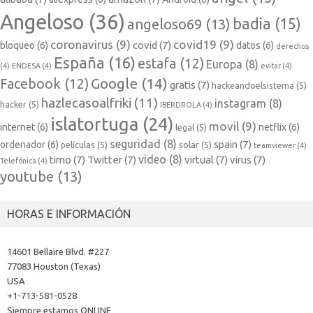
Angeloso
(36)
badia
(15)
angeloso69
(13)
coronavirus
(9)
covid19
(9)
covid
(7)
bloqueo
(6)
datos
(6)
derechos
España
(16)
estafa
(12)
Europa
(8)
(4)
ENDESA
(4)
evitar
(4)
Google
(14)
Facebook
(12)
gratis
(7)
hackeandoelsistema
(5)
hazlecasoalfriki
(11)
instagram
(8)
hacker
(5)
IBERDROLA
(4)
islatortuga
(24)
movil
(9)
internet
(6)
netflix
(6)
legal
(5)
seguridad
(8)
spain
(7)
ordenador
(6)
películas
(5)
solar
(5)
teamviewer
(4)
video
(8)
timo
(7)
Twitter
(7)
virtual
(7)
virus
(7)
Telefónica
(4)
youtube
(13)
HORAS E INFORMACIÓN
14601 Bellaire Blvd. #227
77083 Houston (Texas)
USA
+1-713-581-0528
Siempre estamos ONLINE