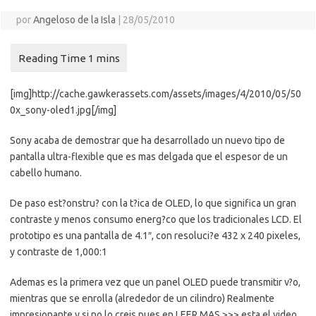
por
Angeloso de la Isla
|
28/05/2010
[img]http://cache.gawkerassets.com/assets/images/4/2010/05/50
0x_sony-oled1.jpg[/img]
Sony acaba de demostrar que ha desarrollado un nuevo tipo de
pantalla ultra-flexible que es mas delgada que el espesor de un
cabello humano.
De paso est?onstru? con la t?ica de OLED, lo que significa un gran
contraste y menos consumo energ?co que los tradicionales LCD. El
prototipo es una pantalla de 4.1″, con resoluci?e 432 x 240 pixeles,
y contraste de 1,000:1
Ademas es la primera vez que un panel OLED puede transmitir v?o,
mientras que se enrolla (alrededor de un cilindro) Realmente
impresionante y si no lo creis pues en LEER MAS >>> esta el video