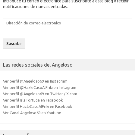
Introduce tu correo electrónico para suscribirte a este blog y recibir
notificaciones de nuevas entradas.
Dirección
de
correo
electrónico
Suscribir
Las redes sociales del Angeloso
Ver perfil @Angeloso69 en Instagram
Ver perfil @HazleCasoAlFriki en Instagram
Ver perfil @Angeloso69 en Twitter / X.com
Ver perfil IslaTortuga en Facebook
Ver perfil HazleCasoAlFriki en Facebook
Ver Canal Angeloso69 en Youtube