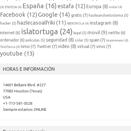
España
(16)
estafa
(12)
Europa
(8)
(4)
ENDESA
(4)
evitar
(4)
Google
(14)
Facebook
(12)
gratis
(7)
hackeandoelsistema
(5)
hazlecasoalfriki
(11)
instagram
(8)
hacker
(5)
IBERDROLA
(4)
islatortuga
(24)
movil
(9)
internet
(6)
netflix
(6)
legal
(5)
seguridad
(8)
spain
(7)
ordenador
(6)
películas
(5)
solar
(5)
teamviewer
(4)
video
(8)
timo
(7)
Twitter
(7)
virtual
(7)
virus
(7)
Telefónica
(4)
youtube
(13)
HORAS E INFORMACIÓN
14601 Bellaire Blvd. #227
77083 Houston (Texas)
USA
+1-713-581-0528
Siempre estamos ONLINE