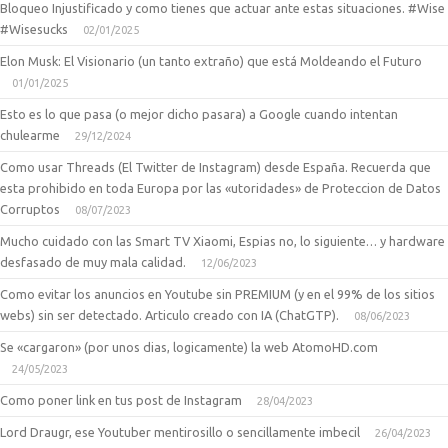
Bloqueo Injustificado y como tienes que actuar ante estas situaciones. #Wise
#Wisesucks
02/01/2025
Elon Musk: El Visionario (un tanto extraño) que está Moldeando el Futuro
01/01/2025
Esto es lo que pasa (o mejor dicho pasara) a Google cuando intentan
chulearme
29/12/2024
Como usar Threads (El Twitter de Instagram) desde España. Recuerda que
esta prohibido en toda Europa por las «utoridades» de Proteccion de Datos
Corruptos
08/07/2023
Mucho cuidado con las Smart TV Xiaomi, Espias no, lo siguiente… y hardware
desfasado de muy mala calidad.
12/06/2023
Como evitar los anuncios en Youtube sin PREMIUM (y en el 99% de los sitios
webs) sin ser detectado. Articulo creado con IA (ChatGTP).
08/06/2023
Se «cargaron» (por unos dias, logicamente) la web AtomoHD.com
24/05/2023
Como poner link en tus post de Instagram
28/04/2023
Lord Draugr, ese Youtuber mentirosillo o sencillamente imbecil
26/04/2023