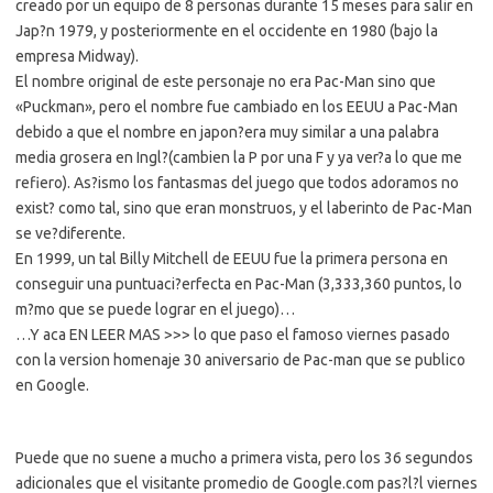
creado por un equipo de 8 personas durante 15 meses para salir en
Jap?n 1979, y posteriormente en el occidente en 1980 (bajo la
empresa Midway).
El nombre original de este personaje no era Pac-Man sino que
«Puckman», pero el nombre fue cambiado en los EEUU a Pac-Man
debido a que el nombre en japon?era muy similar a una palabra
media grosera en Ingl?(cambien la P por una F y ya ver?a lo que me
refiero). As?ismo los fantasmas del juego que todos adoramos no
exist? como tal, sino que eran monstruos, y el laberinto de Pac-Man
se ve?diferente.
En 1999, un tal Billy Mitchell de EEUU fue la primera persona en
conseguir una puntuaci?erfecta en Pac-Man (3,333,360 puntos, lo
m?mo que se puede lograr en el juego)…
…Y aca EN LEER MAS >>> lo que paso el famoso viernes pasado
con la version homenaje 30 aniversario de Pac-man que se publico
en Google.
Puede que no suene a mucho a primera vista, pero los 36 segundos
adicionales que el visitante promedio de Google.com pas?l?l viernes