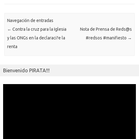
o
n
p
m
er
m
as
p
k
k
p
e
sn
ar
ik
Navegación de entradas
ti
←
Contra la cruz para la Iglesia
Nota de Prensa de Reds@s
i
r
y las ONGs en la declaraci?e la
#redsos #manifiesto
→
renta
Bienvenido PIRATA!!!