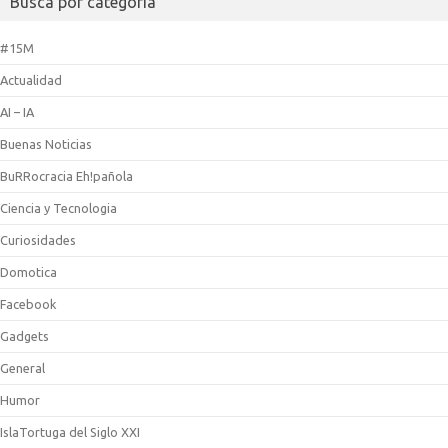
Busca por categoría
#15M
Actualidad
AI – IA
Buenas Noticias
BuRRocracia Eh!pañola
Ciencia y Tecnologia
Curiosidades
Domotica
Facebook
Gadgets
General
Humor
IslaTortuga del Siglo XXI