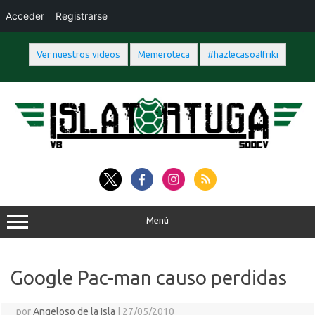
Acceder
Registrarse
Ver nuestros videos
Memeroteca
#hazlecasoalfriki
Saltar
al
contenido
Menú
Google Pac-man causo perdidas
por
Angeloso de la Isla
|
27/05/2010