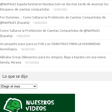
@NetflixES bajada bestial en Nasdaq Solo un dia mas tarde de anunciar los
bloqueos de cuentas compartidas
12/02/2023
For Dummies… Como Saltarse la Prohibición de Cuentas Compartidas de
@NetflixES (España)
10/02/2023
Como Saltarse la Prohibición de Cuentas Compartidas de @NetflixES
(España)
10/02/2023
Un pequeño paso para un Friki y un GRAN PASO PARA LA HUMANIDAD
tecnologica.
02/02/2023
Alibaba Group (Aliexpress para los amigos), llega a España con una nueva
tienda, Miravia
07/12/2022
Lo que se dijo
Lo
que
se
dijo