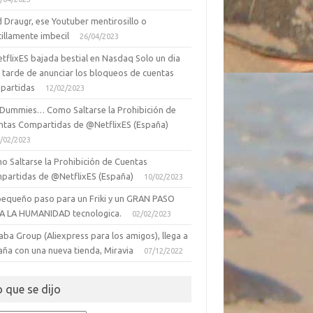
 Draugr, ese Youtuber mentirosillo o
illamente imbecil
26/04/2023
tflixES bajada bestial en Nasdaq Solo un dia
 tarde de anunciar los bloqueos de cuentas
partidas
12/02/2023
 Dummies… Como Saltarse la Prohibición de
ntas Compartidas de @NetflixES (España)
/02/2023
o Saltarse la Prohibición de Cuentas
partidas de @NetflixES (España)
10/02/2023
pequeño paso para un Friki y un GRAN PASO
A LA HUMANIDAD tecnologica.
02/02/2023
aba Group (Aliexpress para los amigos), llega a
aña con una nueva tienda, Miravia
07/12/2022
o que se dijo