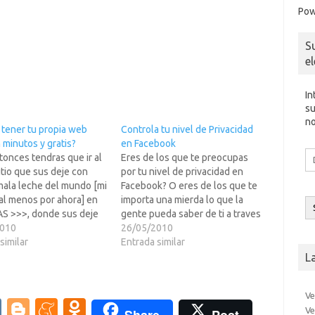
Pow
S
e
In
su
no
 tener tu propia web
Controla tu nivel de Privacidad
 minutos y gratis?
en Facebook
Di
onces tendras que ir al
Eres de los que te preocupas
d
tio que sus deje con
por tu nivel de privacidad en
co
mala leche del mundo [mi
Facebook? O eres de los que te
el
al menos por ahora] en
importa una mierda lo que la
S >>>, donde sus deje
gente pueda saber de ti a traves
 que te permite crear tu
2010
de esta red social?Pues sea un
26/05/2010
alsh en un rato,
similar
caso u otra, en LEER MAS >>>
Entrada similar
e tiendas de E-
sus he dejado un sitio…
L
e preciosas... Con…
Ve
V
Bl
M
O
Ve