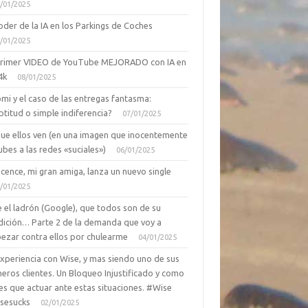
/01/2025
oder de la IA en los Parkings de Coches
/01/2025
primer VIDEO de YouTube MEJORADO con IA en
4k
08/01/2025
mi y el caso de las entregas fantasma:
ptitud o simple indiferencia?
07/01/2025
que ellos ven (en una imagen que inocentemente
ubes a las redes «suciales»)
06/01/2025
cence, mi gran amiga, lanza un nuevo single
/01/2025
 el ladrón (Google), que todos son de su
dición… Parte 2 de la demanda que voy a
ezar contra ellos por chulearme
04/01/2025
Experiencia con Wise, y mas siendo uno de sus
eros clientes. Un Bloqueo Injustificado y como
es que actuar ante estas situaciones. #Wise
sesucks
02/01/2025