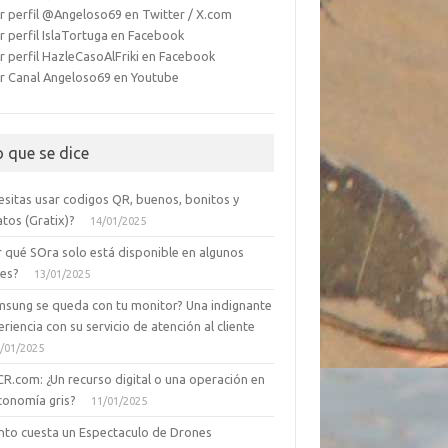
r perfil @Angeloso69 en Twitter / X.com
r perfil IslaTortuga en Facebook
r perfil HazleCasoAlFriki en Facebook
r Canal Angeloso69 en Youtube
o que se dice
esitas usar codigos QR, buenos, bonitos y
tos (Gratix)?
14/01/2025
r qué SOra solo está disponible en algunos
ses?
13/01/2025
msung se queda con tu monitor? Una indignante
riencia con su servicio de atención al cliente
/01/2025
CR.com: ¿Un recurso digital o una operación en
conomía gris?
11/01/2025
nto cuesta un Espectaculo de Drones