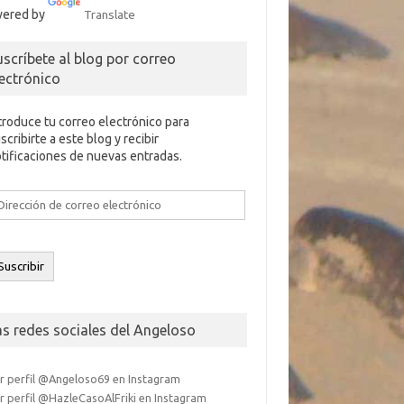
ered by
Translate
uscríbete al blog por correo
lectrónico
troduce tu correo electrónico para
scribirte a este blog y recibir
tificaciones de nuevas entradas.
rección
e
rreo
ectrónico
Suscribir
as redes sociales del Angeloso
r perfil @Angeloso69 en Instagram
r perfil @HazleCasoAlFriki en Instagram