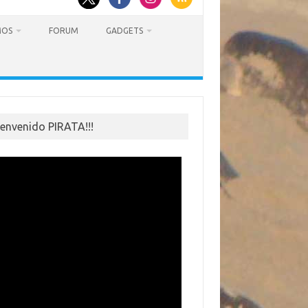
MOS
FORUM
GADGETS
ienvenido PIRATA!!!