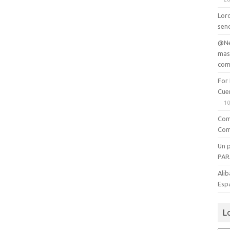
Lord
senc
@Ne
mas
com
For
Cue
10
Com
Com
Un 
PAR
Alib
Esp
L