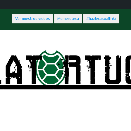
Ver nuestros videos
Memeroteca
#hazlecasoalfriki