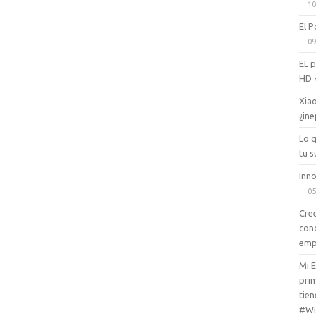
10
El P
09
EL 
HD 
Xiao
¿ine
Lo 
tu s
Inno
05
Cree
con
emp
Mi 
prim
tien
#Wi