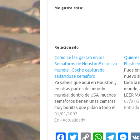
Me gusta esto:
Relacionado
Como se las gastan en los
Quieres
Semaforos de HoustonExclusiva
Flash en
mundial: Coche capturado
Pues ent
saltandose semaforo
nuevo si
Ya sabeis que aqui en Houston y
toda la 
en otras partes del mundo
mundo, 
mundial dentro de USA, muchos
LEER MA
semaforos tienen unas camaras
un sitio
07/07/
muy bonitas que pillan a todo el
web en F
Entrada 
que se salta el semaforo. Pues
01/02/2007
inclusiv
bien aqui han llegado mas lejos,
En «Actualidad»
commerc
te pillan y no solo te envian la
foto a…
Fa
T
C
W
T
M