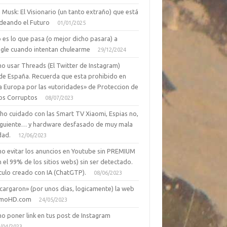
 Musk: El Visionario (un tanto extraño) que está
deando el Futuro
01/01/2025
 es lo que pasa (o mejor dicho pasara) a
gle cuando intentan chulearme
29/12/2024
o usar Threads (El Twitter de Instagram)
de España. Recuerda que esta prohibido en
a Europa por las «utoridades» de Proteccion de
os Corruptos
08/07/2023
ho cuidado con las Smart TV Xiaomi, Espias no,
siguiente… y hardware desfasado de muy mala
dad.
12/06/2023
o evitar los anuncios en Youtube sin PREMIUM
n el 99% de los sitios webs) sin ser detectado.
culo creado con IA (ChatGTP).
08/06/2023
cargaron» (por unos dias, logicamente) la web
moHD.com
24/05/2023
o poner link en tus post de Instagram
/04/2023