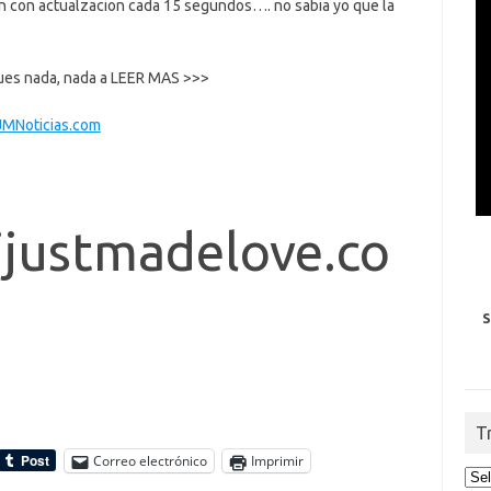
n con actualzacion cada 15 segundos…. no sabia yo que la
Pues nada, nada a LEER MAS >>>
JMNoticias.com
ijustmadelove.co
S
T
Correo electrónico
Imprimir