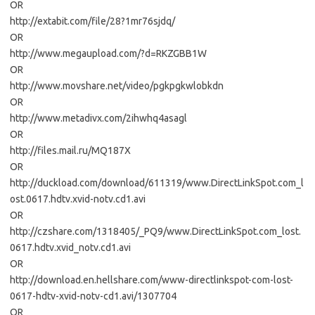
OR
http://extabit.com/file/28?1mr76sjdq/
OR
http://www.megaupload.com/?d=RKZGBB1W
OR
http://www.movshare.net/video/pgkpgkwlobkdn
OR
http://www.metadivx.com/2ihwhq4asagl
OR
http://files.mail.ru/MQ187X
OR
http://duckload.com/download/611319/www.DirectLinkSpot.com_l
ost.0617.hdtv.xvid-notv.cd1.avi
OR
http://czshare.com/1318405/_PQ9/www.DirectLinkSpot.com_lost.
0617.hdtv.xvid_notv.cd1.avi
OR
http://download.en.hellshare.com/www-directlinkspot-com-lost-
0617-hdtv-xvid-notv-cd1.avi/1307704
OR