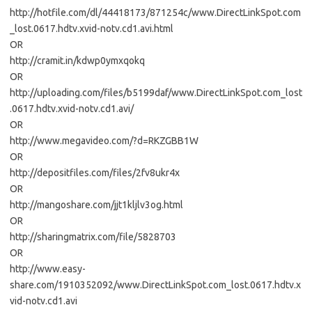
http://hotfile.com/dl/44418173/871254c/www.DirectLinkSpot.com
_lost.0617.hdtv.xvid-notv.cd1.avi.html
OR
http://cramit.in/kdwp0ymxqokq
OR
http://uploading.com/files/b5199daf/www.DirectLinkSpot.com_lost
.0617.hdtv.xvid-notv.cd1.avi/
OR
http://www.megavideo.com/?d=RKZGBB1W
OR
http://depositfiles.com/files/2fv8ukr4x
OR
http://mangoshare.com/jjt1kljlv3og.html
OR
http://sharingmatrix.com/file/5828703
OR
http://www.easy-
share.com/1910352092/www.DirectLinkSpot.com_lost.0617.hdtv.x
vid-notv.cd1.avi