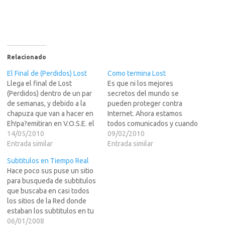
Relacionado
El Final de (Perdidos) Lost
Como termina Lost
Llega el final de Lost
Es que ni los mejores
(Perdidos) dentro de un par
secretos del mundo se
de semanas, y debido a la
pueden proteger contra
chapuza que van a hacer en
Internet. Ahora estamos
Eh!pa?emitiran en V.O.S.E. el
todos comunicados y cuando
capitulo doble final, antes
14/05/2010
alguien sabe algo y lo quiere
09/02/2010
que el penultimo en Espa? la
Entrada similar
decir, solo tiene que hacerlo
Entrada similar
serie para la gente que la ve
a traves de IslaTortuga y lo
Subtitulos en Tiempo Real
por el antiguo metodo
sabra too quisqui....Pues
Hace poco sus puse un sitio
tradicional de la…
bien, en primicia del mundo
para busqueda de subtitulos
mundial y del espacio
que buscaba en casi todos
espacial, sus…
los sitios de la Red donde
estaban los subtitulos en tu
idioma para las moviez que
06/01/2008