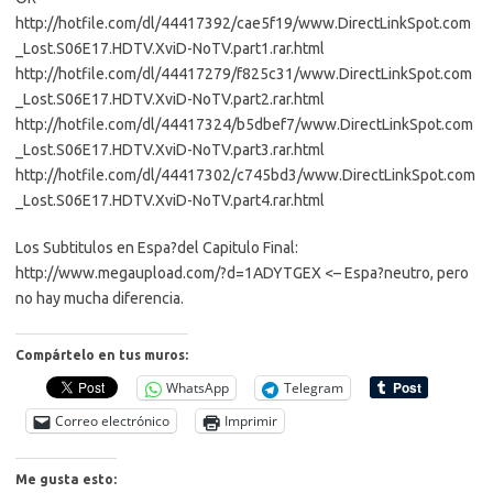
http://hotfile.com/dl/44417392/cae5f19/www.DirectLinkSpot.com
_Lost.S06E17.HDTV.XviD-NoTV.part1.rar.html
http://hotfile.com/dl/44417279/f825c31/www.DirectLinkSpot.com
_Lost.S06E17.HDTV.XviD-NoTV.part2.rar.html
http://hotfile.com/dl/44417324/b5dbef7/www.DirectLinkSpot.com
_Lost.S06E17.HDTV.XviD-NoTV.part3.rar.html
http://hotfile.com/dl/44417302/c745bd3/www.DirectLinkSpot.com
_Lost.S06E17.HDTV.XviD-NoTV.part4.rar.html
Los Subtitulos en Espa?del Capitulo Final:
http://www.megaupload.com/?d=1ADYTGEX <– Espa?neutro, pero
no hay mucha diferencia.
Compártelo en tus muros:
WhatsApp
Telegram
Correo electrónico
Imprimir
Me gusta esto: