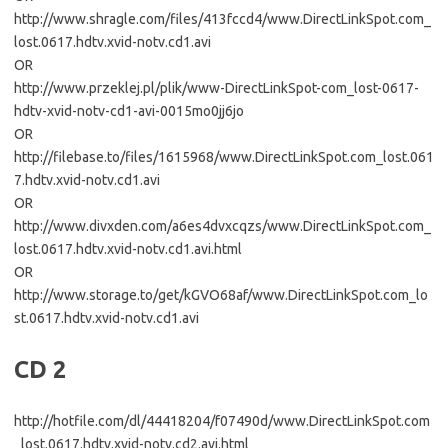
http://www.shragle.com/files/413fccd4/www.DirectLinkSpot.com_
lost.0617.hdtv.xvid-notv.cd1.avi
OR
http://www.przeklej.pl/plik/www-DirectLinkSpot-com_lost-0617-
hdtv-xvid-notv-cd1-avi-0015mo0jj6jo
OR
http://filebase.to/files/1615968/www.DirectLinkSpot.com_lost.061
7.hdtv.xvid-notv.cd1.avi
OR
http://www.divxden.com/a6es4dvxcqzs/www.DirectLinkSpot.com_
lost.0617.hdtv.xvid-notv.cd1.avi.html
OR
http://www.storage.to/get/kGVO68af/www.DirectLinkSpot.com_lo
st.0617.hdtv.xvid-notv.cd1.avi
CD 2
http://hotfile.com/dl/44418204/f07490d/www.DirectLinkSpot.com
_lost.0617.hdtv.xvid-notv.cd2.avi.html