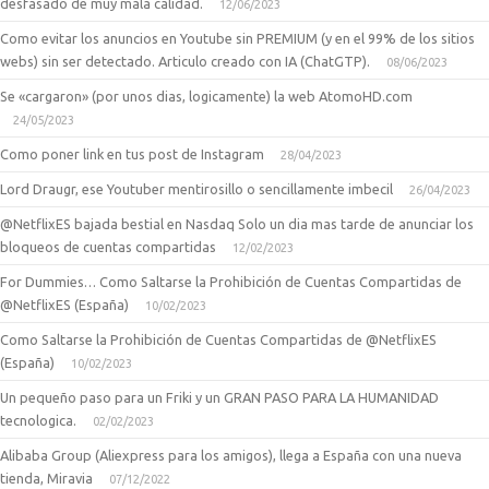
desfasado de muy mala calidad.
12/06/2023
Como evitar los anuncios en Youtube sin PREMIUM (y en el 99% de los sitios
webs) sin ser detectado. Articulo creado con IA (ChatGTP).
08/06/2023
Se «cargaron» (por unos dias, logicamente) la web AtomoHD.com
24/05/2023
Como poner link en tus post de Instagram
28/04/2023
Lord Draugr, ese Youtuber mentirosillo o sencillamente imbecil
26/04/2023
@NetflixES bajada bestial en Nasdaq Solo un dia mas tarde de anunciar los
bloqueos de cuentas compartidas
12/02/2023
For Dummies… Como Saltarse la Prohibición de Cuentas Compartidas de
@NetflixES (España)
10/02/2023
Como Saltarse la Prohibición de Cuentas Compartidas de @NetflixES
(España)
10/02/2023
Un pequeño paso para un Friki y un GRAN PASO PARA LA HUMANIDAD
tecnologica.
02/02/2023
Alibaba Group (Aliexpress para los amigos), llega a España con una nueva
tienda, Miravia
07/12/2022