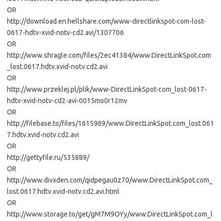
OR
http://download.en.hellshare.com/www-directlinkspot-com-lost-
0617-hdtv-xvid-notv-cd2.avi/1307706
OR
http://www.shragle.com/files/2ec41384/www.DirectLinkSpot.com
_lost.0617.hdtv.xvid-notv.cd2.avi
OR
http://www.przeklej.pl/plik/www-DirectLinkSpot-com_lost-0617-
hdtv-xvid-notv-cd2-avi-0015mo0r12mv
OR
http://filebase.to/files/1615969/www.DirectLinkSpot.com_lost.061
7.hdtv.xvid-notv.cd2.avi
OR
http://gettyfile.ru/535889/
OR
http://www.divxden.com/qidpegau0z70/www.DirectLinkSpot.com_
lost.0617.hdtv.xvid-notv.cd2.avi.html
OR
http://www.storage.to/get/gM7M9OYy/www.DirectLinkSpot.com_l