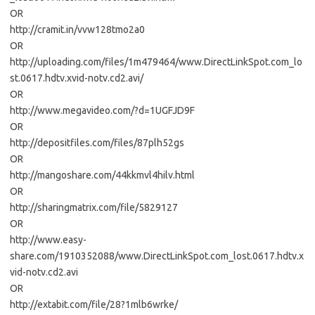
OR
http://cramit.in/vvw128tmo2a0
OR
http://uploading.com/files/1m479464/www.DirectLinkSpot.com_lo
st.0617.hdtv.xvid-notv.cd2.avi/
OR
http://www.megavideo.com/?d=1UGFJD9F
OR
http://depositfiles.com/files/87plh52gs
OR
http://mangoshare.com/44kkmvl4hilv.html
OR
http://sharingmatrix.com/file/5829127
OR
http://www.easy-
share.com/1910352088/www.DirectLinkSpot.com_lost.0617.hdtv.x
vid-notv.cd2.avi
OR
http://extabit.com/file/28?1mlb6wrke/