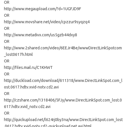
OR
http://www.megaupload.com/?d=1UGFJD9F
OR
http://www.movshare.net/video/cpzzur9syqzq4
OR
http://www.metadivx.com/us5gzb44dxy8
OR
http://www.2shared.com/video/6EEJr4Be/wwwDirectLinkSpotcom
_lost0617h.html
OR
http://files.mail.ru/C1KHWT
OR
http://duckload.com/download/611318/www.DirectLinkSpot.com_l
ost.0617.hdtv.xvid-notv.cd2.avi
OR
http://czshare.com/1318406/5FJy/www.DirectLinkSpot.com_lost.0
617.hdtv.xvid_notv.cd2.avi
OR
http://quickupload.net/l624rj0by3na/www.DirectLinkSpot.com_lost
.0617.hdtv.xvid-notv.cd2-quickupload.net.avi.html