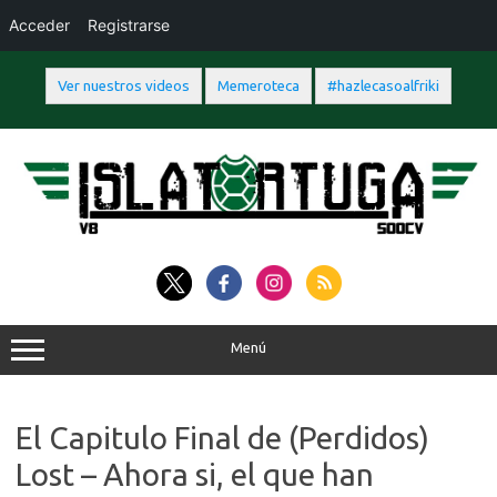
Acceder
Registrarse
Ver nuestros videos
Memeroteca
#hazlecasoalfriki
Saltar
al
contenido
Menú
El Capitulo Final de (Perdidos)
Lost – Ahora si, el que han