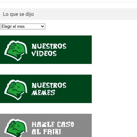
Lo que se dijo
Lo
que
se
dijo