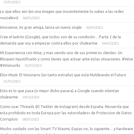
07/01/2025
Lo que ellos ven (en una imagen que inocentemente tu subes a las redes
«suciales»)
06/01/2025
Innocence, mi gran amiga, lanza un nuevo single
05/01/2025
Cree el ladrón (Google), que todos son de su condición… Parte 2 de la
demanda que voy a empezar contra ellos por chulearme
04/01/2025
Mi Experiencia con Wise, y mas siendo uno de sus primeros clientes. Un
Bloqueo Injustificado y como tienes que actuar ante estas situaciones. #Wise
#Wisesucks
02/01/2025
Elon Musk: El Visionario (un tanto extraño) que está Moldeando el Futuro
01/01/2025
Esto es lo que pasa (o mejor dicho pasara) a Google cuando intentan
chulearme
29/12/2024
Como usar Threads (El Twitter de Instagram) desde España. Recuerda que
esta prohibido en toda Europa por las «utoridades» de Proteccion de Datos
Corruptos
08/07/2023
Mucho cuidado con las Smart TV Xiaomi, Espias no, lo siguiente… y hardware