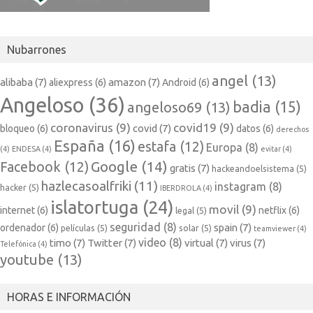
Nubarrones
angel
(13)
alibaba
(7)
amazon
(7)
aliexpress
(6)
Android
(6)
Angeloso
(36)
badia
(15)
angeloso69
(13)
coronavirus
(9)
covid19
(9)
covid
(7)
bloqueo
(6)
datos
(6)
derechos
España
(16)
estafa
(12)
Europa
(8)
(4)
ENDESA
(4)
evitar
(4)
Google
(14)
Facebook
(12)
gratis
(7)
hackeandoelsistema
(5)
hazlecasoalfriki
(11)
instagram
(8)
hacker
(5)
IBERDROLA
(4)
islatortuga
(24)
movil
(9)
internet
(6)
netflix
(6)
legal
(5)
seguridad
(8)
spain
(7)
ordenador
(6)
películas
(5)
solar
(5)
teamviewer
(4)
video
(8)
timo
(7)
Twitter
(7)
virtual
(7)
virus
(7)
Telefónica
(4)
youtube
(13)
HORAS E INFORMACIÓN