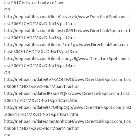
ost.0617.hdtv.xvid-notv.cd2.avi
OR
http://depositfiles.com/files/0arvvkvrk/www.DirectLinkSpot.com_L
ost.S06E17.HDTV.XviD-NoTV.part1.rar
http://depositfiles.com/files/istc0691k/www.DirectLinkSpot.com_L
ost.S06E17.HDTV.XviD-NoTV.part2.rar
http://depositfiles.com/files/oj1rrn1gw/www.DirectLinkSpot.com_
Lost.S06E17.HDTV.XviD-NoTV.part3.rar
http://depositfiles.com/files/hjsboyc8j/www.DirectLinkSpot.com_L
ost.S06E17.HDTV.XviD-NoTV.part4.rar
OR
http://netload.in/dateiBe7KAOt2WO/www.DirectLinkSpot.com_Los
t.S06E17.HDTV.XviD-NoTV.part1.rar.htm
http://netload.in/dateiJP3suFZQEk/www.DirectLinkSpot.com_Lost.
S06E17.HDTV.XviD-NoTV.part2.rar.htm
http://netload.in/dateiR22Wf5pCQb/www.DirectLinkSpot.com_Lost
.S06E17.HDTV.XviD-NoTV.part3.rar.htm
http://netload.in/dateiZmqU6nhOpN/www.DirectLinkSpot.com_Los
t.S06E17.HDTV.XviD-NoTV.part4.rar.htm
OR