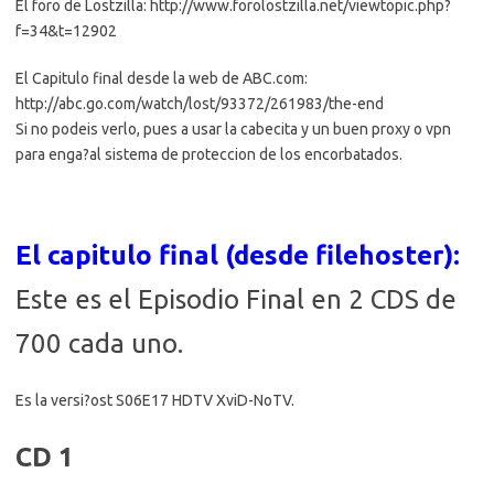
El foro de Lostzilla: http://www.forolostzilla.net/viewtopic.php?
f=34&t=12902
El Capitulo final desde la web de ABC.com:
http://abc.go.com/watch/lost/93372/261983/the-end
Si no podeis verlo, pues a usar la cabecita y un buen proxy o vpn
para enga?al sistema de proteccion de los encorbatados.
El capitulo final (desde filehoster):
Este es el Episodio Final en 2 CDS de
700 cada uno.
Es la versi?ost S06E17 HDTV XviD-NoTV.
CD 1