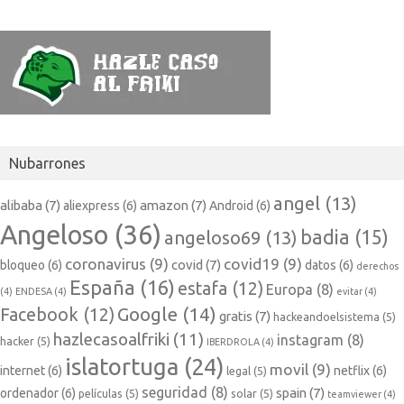
Nubarrones
angel
(13)
alibaba
(7)
amazon
(7)
aliexpress
(6)
Android
(6)
Angeloso
(36)
badia
(15)
angeloso69
(13)
coronavirus
(9)
covid19
(9)
covid
(7)
bloqueo
(6)
datos
(6)
derechos
España
(16)
estafa
(12)
Europa
(8)
(4)
ENDESA
(4)
evitar
(4)
Google
(14)
Facebook
(12)
gratis
(7)
hackeandoelsistema
(5)
hazlecasoalfriki
(11)
instagram
(8)
hacker
(5)
IBERDROLA
(4)
islatortuga
(24)
movil
(9)
internet
(6)
netflix
(6)
legal
(5)
seguridad
(8)
spain
(7)
ordenador
(6)
películas
(5)
solar
(5)
teamviewer
(4)