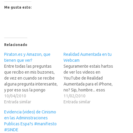
Me gusta esto:
Relacionado
Piraton.es y Amazon, que
Realidad Aumentada en tu
tienen que ver?
Webcam
Entre todas las preguntas
Seguramente estais hartos
que recibo en mis buzones,
de ver los videos en
de vez en cuando se recibe
YouTube de Realidad
alguna pregunta interesante,
Aumentada para el iPhone,
y por eso sus la pongo
no? Sip, hombre... esos
aqui.Problema con RPX Login
10/04/2010
videos que miras la escena
11/02/2010
Hola AngelosoNo se si es a ti
Entrada similar
directamente y no ves nada,
Entrada similar
a quien debo dirigirme para
pero miras a traves de la
Evidencia (video) de Cinismo
esta duda de Piraton, pero
pantalla y ves a la gente
en las Administraciones
como veo que
desnuda (un fake), pulgas
Publicas Espa?s #manifiesto
planetatortuga tiene…
corriendo por la mesa,
#SINDE
trayectorias…