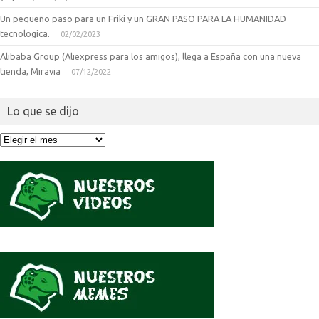
Un pequeño paso para un Friki y un GRAN PASO PARA LA HUMANIDAD
tecnologica.
02/02/2023
Alibaba Group (Aliexpress para los amigos), llega a España con una nueva
tienda, Miravia
07/12/2022
Lo que se dijo
Lo
que
se
dijo