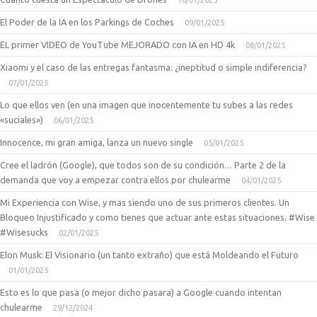
10/01/2025
El Poder de la IA en los Parkings de Coches
09/01/2025
EL primer VIDEO de YouTube MEJORADO con IA en HD 4k
08/01/2025
Xiaomi y el caso de las entregas fantasma: ¿ineptitud o simple indiferencia?
07/01/2025
Lo que ellos ven (en una imagen que inocentemente tu subes a las redes
«suciales»)
06/01/2025
Innocence, mi gran amiga, lanza un nuevo single
05/01/2025
Cree el ladrón (Google), que todos son de su condición… Parte 2 de la
demanda que voy a empezar contra ellos por chulearme
04/01/2025
Mi Experiencia con Wise, y mas siendo uno de sus primeros clientes. Un
Bloqueo Injustificado y como tienes que actuar ante estas situaciones. #Wise
#Wisesucks
02/01/2025
Elon Musk: El Visionario (un tanto extraño) que está Moldeando el Futuro
01/01/2025
Esto es lo que pasa (o mejor dicho pasara) a Google cuando intentan
chulearme
29/12/2024