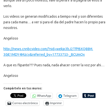
aunque sea un poco molesto, vale la pena ir a la pagina de ellos a
verlo.
Los videos se generan modificados a tiempo real y son diferentes
para cada mama… a ver si para el dia del padre hacen lo propio para
nosotros.
Angeloso
http://news.cnnbcvideo.com/?
nid=wekjp3bJ2TfPBXQ88M.
30jE1MDY4Mzcy&referred_by=
17733753-_BCUmQx
A que es flipante??? Pues nada, nada ahacer correr la voz por ahi…
Angeloso
Compártelo en tus muros:
WhatsApp
Telegram
Correo electrónico
Imprimir