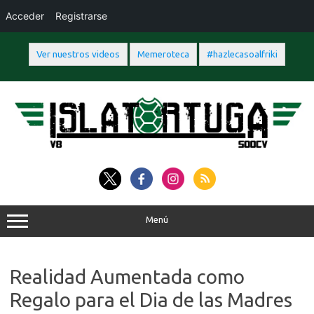
Acceder
Registrarse
Ver nuestros videos
Memeroteca
#hazlecasoalfriki
Saltar
al
contenido
Menú
Realidad Aumentada como
Regalo para el Dia de las Madres