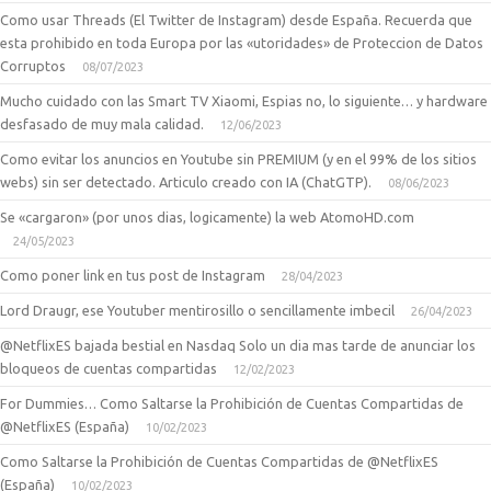
Como usar Threads (El Twitter de Instagram) desde España. Recuerda que
esta prohibido en toda Europa por las «utoridades» de Proteccion de Datos
Corruptos
08/07/2023
Mucho cuidado con las Smart TV Xiaomi, Espias no, lo siguiente… y hardware
desfasado de muy mala calidad.
12/06/2023
Como evitar los anuncios en Youtube sin PREMIUM (y en el 99% de los sitios
webs) sin ser detectado. Articulo creado con IA (ChatGTP).
08/06/2023
Se «cargaron» (por unos dias, logicamente) la web AtomoHD.com
24/05/2023
Como poner link en tus post de Instagram
28/04/2023
Lord Draugr, ese Youtuber mentirosillo o sencillamente imbecil
26/04/2023
@NetflixES bajada bestial en Nasdaq Solo un dia mas tarde de anunciar los
bloqueos de cuentas compartidas
12/02/2023
For Dummies… Como Saltarse la Prohibición de Cuentas Compartidas de
@NetflixES (España)
10/02/2023
Como Saltarse la Prohibición de Cuentas Compartidas de @NetflixES
(España)
10/02/2023