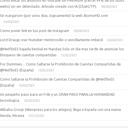
Como evitar los anuncios en Youtube sin PREMIUM (y en el 99% de los sitios
webs) sin ser detectado. Articulo creado con IA (ChatGTP).
08/06/2023
Se «cargaron» (por unos dias, logicamente) la web AtomoHD.com
24/05/2023
Como poner link en tus post de Instagram
28/04/2023
Lord Draugr, ese Youtuber mentirosillo o sencillamente imbecil
26/04/2023
@NetflixES bajada bestial en Nasdaq Solo un dia mas tarde de anunciar los
bloqueos de cuentas compartidas
12/02/2023
For Dummies… Como Saltarse la Prohibición de Cuentas Compartidas de
@NetflixES (España)
10/02/2023
Como Saltarse la Prohibición de Cuentas Compartidas de @NetflixES
(España)
10/02/2023
Un pequeño paso para un Friki y un GRAN PASO PARA LA HUMANIDAD
tecnologica.
02/02/2023
Alibaba Group (Aliexpress para los amigos), llega a España con una nueva
tienda, Miravia
07/12/2022