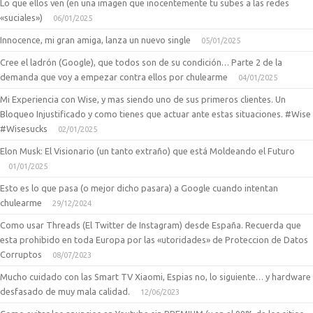
Lo que ellos ven (en una imagen que inocentemente tu subes a las redes
«suciales»)
06/01/2025
Innocence, mi gran amiga, lanza un nuevo single
05/01/2025
Cree el ladrón (Google), que todos son de su condición… Parte 2 de la
demanda que voy a empezar contra ellos por chulearme
04/01/2025
Mi Experiencia con Wise, y mas siendo uno de sus primeros clientes. Un
Bloqueo Injustificado y como tienes que actuar ante estas situaciones. #Wise
#Wisesucks
02/01/2025
Elon Musk: El Visionario (un tanto extraño) que está Moldeando el Futuro
01/01/2025
Esto es lo que pasa (o mejor dicho pasara) a Google cuando intentan
chulearme
29/12/2024
Como usar Threads (El Twitter de Instagram) desde España. Recuerda que
esta prohibido en toda Europa por las «utoridades» de Proteccion de Datos
Corruptos
08/07/2023
Mucho cuidado con las Smart TV Xiaomi, Espias no, lo siguiente… y hardware
desfasado de muy mala calidad.
12/06/2023