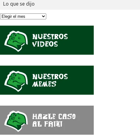
Lo que se dijo
Lo
que
se
dijo