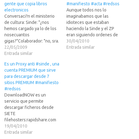
gente que copia libros
#manifiesto #acta #redsos
electronicos
Aunque todos nos lo
Conversaci?n el ministerio
imaginabamos que las
de cultura: Sinde: "¿nos
idioteces que estaban
hemos cargado ya lo de los
haciendo la Sinde y el ZP
nosecuantos
eran siguiendo ordenes de
gigas?"Colaborador: "no, sra.
los USA, lo que no nos
30/04/2010
ministra, internet sigue vivito
22/05/2009
imaginabamos que una cosa
Entrada similar
y coleando" Sinde:"¿y no nos
Entrada similar
son ORDENES -que se
queda nada para hacer presi?
pueden llevar de una manera
Es un Proxy anti #sinde , una
Colaborador: "bueno, est?l
mas o menos- y otra cosa
cuenta PREMIUM que sirve
tema de los ebooks" Sinde:
seguir un guion, que es…
para descargar desde 7
"¿los ebooks?¿no eran esos
sitios PREMIUM #manifiesto
los bichitos peludos de la
#redsos
guerra de las…
DownloadNOW es un
servicio que permite
descargar ficheros desde
SIETE
filehosters:rapidshare.com
megaupload.com
19/04/2010
uploaded.to netload.in easy-
Entrada similar
share.com filefactory.com