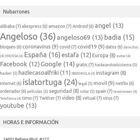
Nubarrones
angel
(13)
alibaba
(7)
amazon
(7)
aliexpress
(6)
Android
(6)
Angeloso
(36)
badia
(15)
angeloso69
(13)
coronavirus
(9)
covid19
(9)
covid
(7)
bloqueo
(6)
datos
(6)
derechos
España
(16)
estafa
(12)
Europa
(8)
(4)
ENDESA
(4)
evitar
(4)
Google
(14)
Facebook
(12)
gratis
(7)
hackeandoelsistema
(5)
hazlecasoalfriki
(11)
instagram
(8)
hacker
(5)
IBERDROLA
(4)
islatortuga
(24)
movil
(9)
internet
(6)
netflix
(6)
legal
(5)
seguridad
(8)
spain
(7)
ordenador
(6)
películas
(5)
solar
(5)
teamviewer
(4)
video
(8)
timo
(7)
Twitter
(7)
virtual
(7)
virus
(7)
Telefónica
(4)
youtube
(13)
HORAS E INFORMACIÓN
14601 Bellaire Blvd. #227