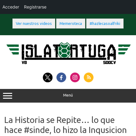
Acceder
Registrarse
Ver nuestros videos
Memeroteca
#hazlecasoalfriki
Saltar
al
contenido
Menú
La Historia se Repite… lo que
hace #sinde, lo hizo la Inqusicion