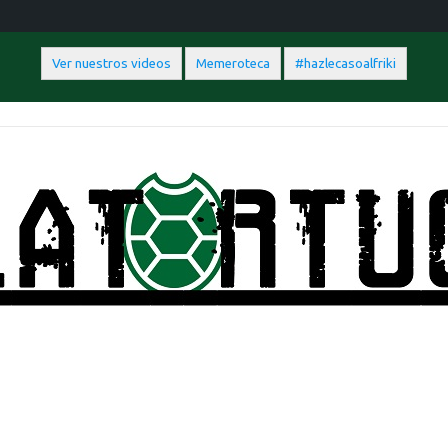
Ver nuestros videos
Memeroteca
#hazlecasoalfriki