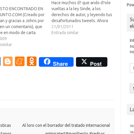
Hace muchos d? que ando d?ole
Pow
ESTO ENCONTRADO EN
vueltas a la ley Sinde, a los
UNTO.COM (Creado por
derechos de autor, y leyendo tus
S
n y gracias a Johns por
desafortunados tweets. Ahora
e
 en un comentario), que
que tengo las tres cosas
21/01/2011
e en modo de carta
juntitas, d?me que te comente
Entrada similar
al Gobierno de Eh!pa?que
2009
algunas cosas. Soy cient?co,
In
te sob...... por los
similar
investigador del Centro Nacional
su
"pro-cultura", le dicen a
de Biotecnolog?y actualmente
no
er lo que tiene o no
Visiting Assistant…
V
Bl
M
O
Share
Post
e hacer.... y este
Di
K
o
e
d
as va…
d
co
g
n
n
el
g
e
o
er
a
kl
m
as
L
e
sn
ik
sticas
Al loro con el borrador del tratado internacional
Ve
Ve
ctanos
antipirater?#manifiesto #redsos
→