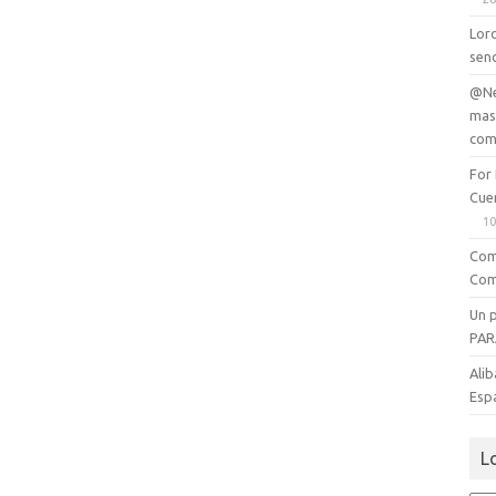
Lord
senc
@Ne
mas
com
For
Cue
10
Com
Com
Un 
PAR
Alib
Esp
L