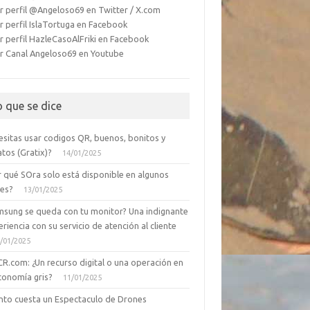
r perfil @Angeloso69 en Twitter / X.com
r perfil IslaTortuga en Facebook
r perfil HazleCasoAlFriki en Facebook
r Canal Angeloso69 en Youtube
o que se dice
esitas usar codigos QR, buenos, bonitos y
tos (Gratix)?
14/01/2025
r qué SOra solo está disponible en algunos
ses?
13/01/2025
msung se queda con tu monitor? Una indignante
riencia con su servicio de atención al cliente
/01/2025
CR.com: ¿Un recurso digital o una operación en
conomía gris?
11/01/2025
nto cuesta un Espectaculo de Drones