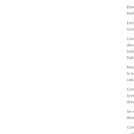
Elon
Mol
Esto
Goo
Com
des
tod
Dat
Muc
lo 
cali
Com
(y e
Arti
Se «
Ato
Com
28