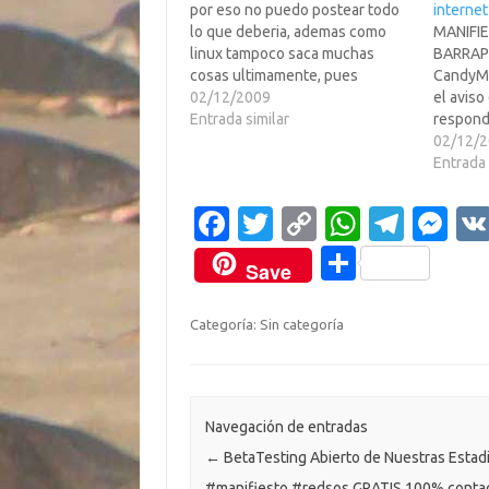
por eso no puedo postear todo
internet
lo que deberia, ademas como
MANIFI
linux tampoco saca muchas
BARRAP
cosas ultimamente, pues
CandyMa
simplemente no encuentro nada
02/12/2009
el aviso
de valorHoy os escribo para
Entrada similar
respond
pediros casi de rodillas a todos,
abierta 
02/12/
POR FAVOR; BOICOT A
claramen
Entrada 
YOUTUBE YA!!Hace unos 2 o 3
lobbies 
meses, youtube se…
shoemak
Fa
T
C
W
T
M
tiene qu
c
w
o
h
el
es
gilipoy
C
Save
e
it
p
at
e
se
o
b
te
y
s
gr
n
m
Categoría: Sin categoría
o
r
Li
A
a
g
p
o
n
p
m
er
ar
k
k
p
ti
Navegación de entradas
←
BetaTesting Abierto de Nuestras Estadi
r
#manifiesto #redsos GRATIS 100% conta