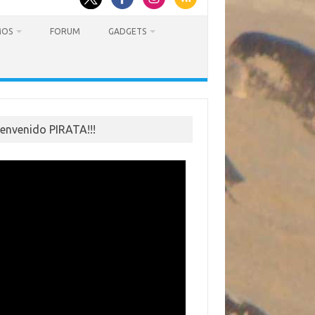
MOS
FORUM
GADGETS
ienvenido PIRATA!!!