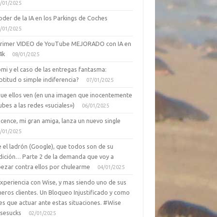
/01/2025
oder de la IA en los Parkings de Coches
/01/2025
primer VIDEO de YouTube MEJORADO con IA en
4k
08/01/2025
mi y el caso de las entregas fantasma:
ptitud o simple indiferencia?
07/01/2025
que ellos ven (en una imagen que inocentemente
ubes a las redes «suciales»)
06/01/2025
cence, mi gran amiga, lanza un nuevo single
/01/2025
 el ladrón (Google), que todos son de su
dición… Parte 2 de la demanda que voy a
ezar contra ellos por chulearme
04/01/2025
Experiencia con Wise, y mas siendo uno de sus
eros clientes. Un Bloqueo Injustificado y como
es que actuar ante estas situaciones. #Wise
sesucks
02/01/2025