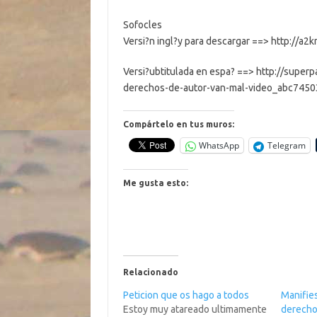
Sofocles
Versi?n ingl?y para descargar ==> http://a
Versi?ubtitulada en espa? ==> http://supe
derechos-de-autor-van-mal-video_abc7450
Compártelo en tus muros:
WhatsApp
Telegram
Me gusta esto:
Relacionado
Peticion que os hago a todos
Manifie
Estoy muy atareado ultimamente
derecho