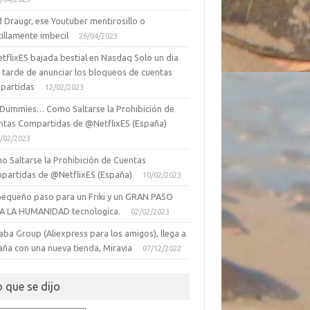
 Draugr, ese Youtuber mentirosillo o
illamente imbecil
26/04/2023
tflixES bajada bestial en Nasdaq Solo un dia
 tarde de anunciar los bloqueos de cuentas
partidas
12/02/2023
 Dummies… Como Saltarse la Prohibición de
ntas Compartidas de @NetflixES (España)
/02/2023
o Saltarse la Prohibición de Cuentas
partidas de @NetflixES (España)
10/02/2023
pequeño paso para un Friki y un GRAN PASO
A LA HUMANIDAD tecnologica.
02/02/2023
aba Group (Aliexpress para los amigos), llega a
aña con una nueva tienda, Miravia
07/12/2022
o que se dijo