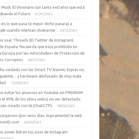
 Musk: El Visionario (un tanto extraño) que está
deando el Futuro
01/01/2025
 es lo que pasa (o mejor dicho pasara) a
gle cuando intentan chulearme
29/12/2024
o usar Threads (El Twitter de Instagram)
de España. Recuerda que esta prohibido en
a Europa por las «utoridades» de Proteccion de
os Corruptos
08/07/2023
ho cuidado con las Smart TV Xiaomi, Espias no,
siguiente… y hardware desfasado de muy mala
dad.
12/06/2023
o evitar los anuncios en Youtube sin PREMIUM
n el 99% de los sitios webs) sin ser detectado.
culo creado con IA (ChatGTP).
08/06/2023
cargaron» (por unos dias, logicamente) la web
moHD.com
24/05/2023
o poner link en tus post de Instagram
/04/2023