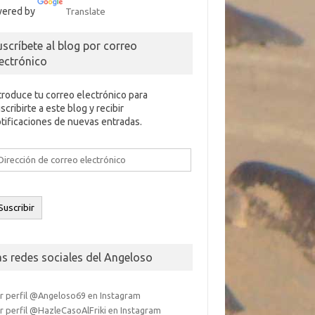
ered by
Translate
uscríbete al blog por correo
lectrónico
troduce tu correo electrónico para
scribirte a este blog y recibir
tificaciones de nuevas entradas.
rección
e
rreo
ectrónico
Suscribir
as redes sociales del Angeloso
r perfil @Angeloso69 en Instagram
r perfil @HazleCasoAlFriki en Instagram