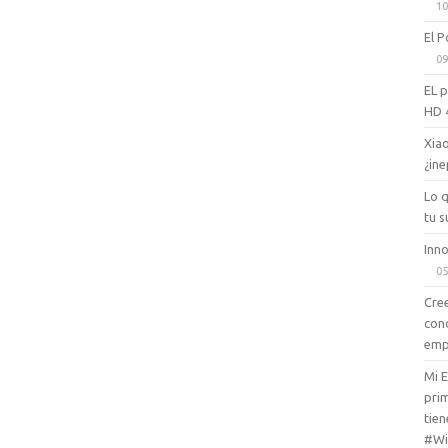
10
El P
09
EL 
HD 
Xiao
¿ine
Lo 
tu s
Inno
05
Cree
con
emp
Mi 
prim
tien
#Wi