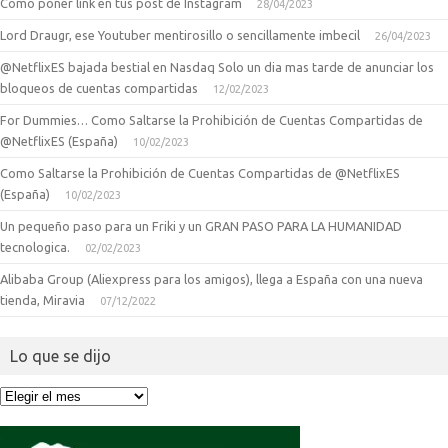
Como poner link en tus post de Instagram
28/04/2023
Lord Draugr, ese Youtuber mentirosillo o sencillamente imbecil
26/04/2023
@NetflixES bajada bestial en Nasdaq Solo un dia mas tarde de anunciar los
bloqueos de cuentas compartidas
12/02/2023
For Dummies… Como Saltarse la Prohibición de Cuentas Compartidas de
@NetflixES (España)
10/02/2023
Como Saltarse la Prohibición de Cuentas Compartidas de @NetflixES
(España)
10/02/2023
Un pequeño paso para un Friki y un GRAN PASO PARA LA HUMANIDAD
tecnologica.
02/02/2023
Alibaba Group (Aliexpress para los amigos), llega a España con una nueva
tienda, Miravia
07/12/2022
Lo que se dijo
Lo
que
se