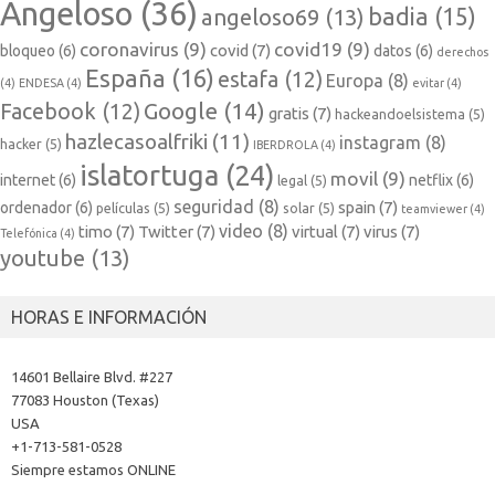
Angeloso
(36)
badia
(15)
angeloso69
(13)
coronavirus
(9)
covid19
(9)
covid
(7)
bloqueo
(6)
datos
(6)
derechos
España
(16)
estafa
(12)
Europa
(8)
(4)
ENDESA
(4)
evitar
(4)
Google
(14)
Facebook
(12)
gratis
(7)
hackeandoelsistema
(5)
hazlecasoalfriki
(11)
instagram
(8)
hacker
(5)
IBERDROLA
(4)
islatortuga
(24)
movil
(9)
internet
(6)
netflix
(6)
legal
(5)
seguridad
(8)
spain
(7)
ordenador
(6)
películas
(5)
solar
(5)
teamviewer
(4)
video
(8)
timo
(7)
Twitter
(7)
virtual
(7)
virus
(7)
Telefónica
(4)
youtube
(13)
HORAS E INFORMACIÓN
14601 Bellaire Blvd. #227
77083 Houston (Texas)
USA
+1-713-581-0528
Siempre estamos ONLINE