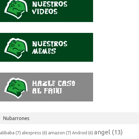
dijo
Nubarrones
angel
(13)
alibaba
(7)
amazon
(7)
aliexpress
(6)
Android
(6)