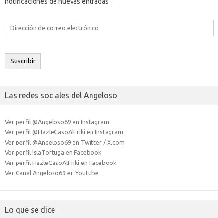
notificaciones de nuevas entradas.
Dirección
de
correo
electrónico
Suscribir
Las redes sociales del Angeloso
Ver perfil @Angeloso69 en Instagram
Ver perfil @HazleCasoAlFriki en Instagram
Ver perfil @Angeloso69 en Twitter / X.com
Ver perfil IslaTortuga en Facebook
Ver perfil HazleCasoAlFriki en Facebook
Ver Canal Angeloso69 en Youtube
Lo que se dice