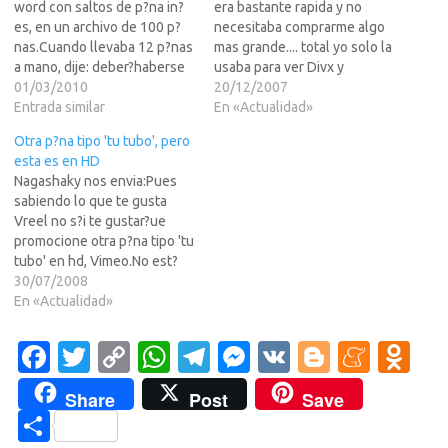
word con saltos de p?na in?
era bastante rapida y no
es, en un archivo de 100 p?
necesitaba comprarme algo
nas.Cuando llevaba 12 p?nas
mas grande.... total yo solo la
a mano, dije: deber?haberse
usaba para ver Divx y
de poder borrar en
01/03/2010
demas.... pero ahora resulta
20/12/2007
reemplazar.Y as?s, tras
Entrada similar
que el otro dia me da por
En «Actualidad»
googlear 2 segundos, d?on
poner una copia del Need 4
Otra p?na tipo 'tu tubo', pero
el resultado.Una soluci? la
Speed Carbono... jarlll, pero
esta es en HD
pregunta que m?de uno se
si en…
Nagashaky nos envia:Pues
habr?echo alguna vez en la
sabiendo lo que te gusta
vida: ¿C?reemplazar…
Vreel no s?i te gustar?ue
promocione otra p?na tipo 'tu
tubo' en hd, Vimeo.No est?
ada mal y funciona r?
30/07/2008
damente pero a pesar de
En «Actualidad»
tener m?de un a?uncionando
no tiene demasiado
Fa
T
C
W
T
M
V
Bl
M
O
'material'dejo un enlace para
c
w
o
h
el
es
K
o
e
d
que compruebes que tal
Share
Post
Save
resultado da..TENEIS QUE
e
it
p
at
e
se
g
n
n
C
ENTRAR…