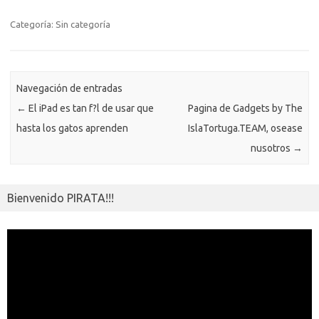
b
te
y
s
gr
n
g
e
o
o
o
r
Li
A
a
g
er
a
kl
m
Categoría: Sin categoría
o
n
p
m
er
m
as
p
k
k
p
e
sn
ar
ik
Navegación de entradas
ti
←
El iPad es tan f?l de usar que
Pagina de Gadgets by The
i
r
hasta los gatos aprenden
IslaTortuga.TEAM, osease
nusotros
→
Bienvenido PIRATA!!!