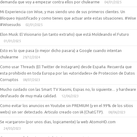
demanda que voy a empezar contra ellos por chulearme
04/01/2025
Mi Experiencia con Wise, y mas siendo uno de sus primeros clientes. Un
Bloqueo Injustificado y como tienes que actuar ante estas situaciones. #Wise
#Wisesucks
02/01/2025
Elon Musk: El Visionario (un tanto extraño) que está Moldeando el Futuro
01/01/2025
Esto es lo que pasa (o mejor dicho pasara) a Google cuando intentan
chulearme
29/12/2024
Como usar Threads (El Twitter de Instagram) desde España. Recuerda que
esta prohibido en toda Europa por las «utoridades» de Proteccion de Datos
Corruptos
08/07/2023
Mucho cuidado con las Smart TV Xiaomi, Espias no, lo siguiente… y hardware
desfasado de muy mala calidad.
12/06/2023
Como evitar los anuncios en Youtube sin PREMIUM (y en el 99% de los sitios
webs) sin ser detectado. Articulo creado con IA (ChatGTP).
08/06/2023
Se «cargaron» (por unos dias, logicamente) la web AtomoHD.com
24/05/2023