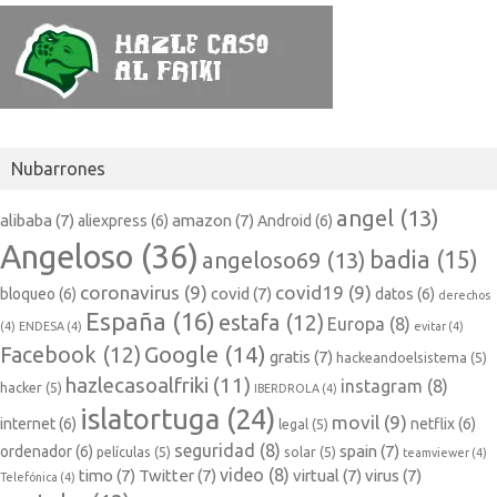
Nubarrones
angel
(13)
alibaba
(7)
amazon
(7)
aliexpress
(6)
Android
(6)
Angeloso
(36)
badia
(15)
angeloso69
(13)
coronavirus
(9)
covid19
(9)
covid
(7)
bloqueo
(6)
datos
(6)
derechos
España
(16)
estafa
(12)
Europa
(8)
(4)
ENDESA
(4)
evitar
(4)
Google
(14)
Facebook
(12)
gratis
(7)
hackeandoelsistema
(5)
hazlecasoalfriki
(11)
instagram
(8)
hacker
(5)
IBERDROLA
(4)
islatortuga
(24)
movil
(9)
internet
(6)
netflix
(6)
legal
(5)
seguridad
(8)
spain
(7)
ordenador
(6)
películas
(5)
solar
(5)
teamviewer
(4)
video
(8)
timo
(7)
Twitter
(7)
virtual
(7)
virus
(7)
Telefónica
(4)