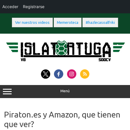
Acceder
Registrarse
Ver nuestros videos
Memeroteca
#hazlecasoalfriki
Saltar
al
contenido
Menú
Piraton.es y Amazon, que tienen
que ver?