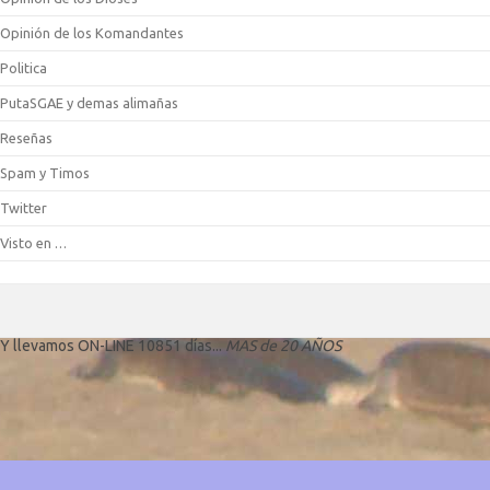
Opinión de los Komandantes
Politica
PutaSGAE y demas alimañas
Reseñas
Spam y Timos
Twitter
Visto en …
Y llevamos ON-LINE 10851 días...
MAS de 20 AÑOS