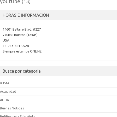
youtube
(13)
HORAS E INFORMACIÓN
14601 Bellaire Blvd. #227
77083 Houston (Texas)
USA
+1-713-581-0528
Siempre estamos ONLINE
Busca por categoría
#15M
Actualidad
AI – IA
Buenas Noticias
BuRRocracia Eh!pañola