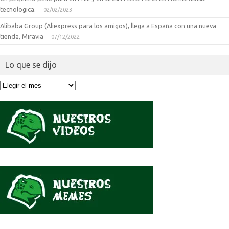
tecnologica.
02/02/2023
Alibaba Group (Aliexpress para los amigos), llega a España con una nueva
tienda, Miravia
07/12/2022
Lo que se dijo
Lo
que
se
dijo