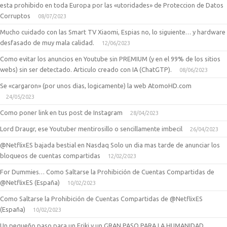
esta prohibido en toda Europa por las «utoridades» de Proteccion de Datos
Corruptos
08/07/2023
Mucho cuidado con las Smart TV Xiaomi, Espias no, lo siguiente… y hardware
desfasado de muy mala calidad.
12/06/2023
Como evitar los anuncios en Youtube sin PREMIUM (y en el 99% de los sitios
webs) sin ser detectado. Articulo creado con IA (ChatGTP).
08/06/2023
Se «cargaron» (por unos dias, logicamente) la web AtomoHD.com
24/05/2023
Como poner link en tus post de Instagram
28/04/2023
Lord Draugr, ese Youtuber mentirosillo o sencillamente imbecil
26/04/2023
@NetflixES bajada bestial en Nasdaq Solo un dia mas tarde de anunciar los
bloqueos de cuentas compartidas
12/02/2023
For Dummies… Como Saltarse la Prohibición de Cuentas Compartidas de
@NetflixES (España)
10/02/2023
Como Saltarse la Prohibición de Cuentas Compartidas de @NetflixES
(España)
10/02/2023
Un pequeño paso para un Friki y un GRAN PASO PARA LA HUMANIDAD