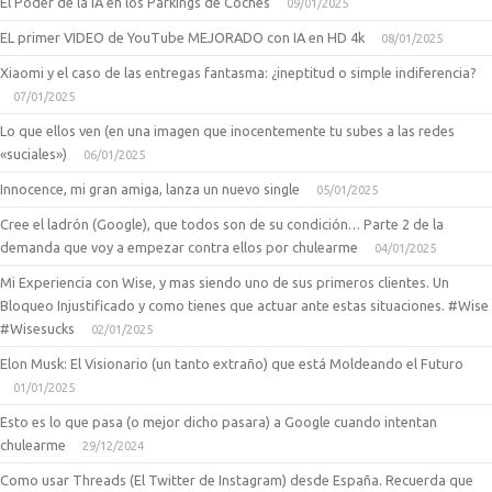
El Poder de la IA en los Parkings de Coches
09/01/2025
EL primer VIDEO de YouTube MEJORADO con IA en HD 4k
08/01/2025
Xiaomi y el caso de las entregas fantasma: ¿ineptitud o simple indiferencia?
07/01/2025
Lo que ellos ven (en una imagen que inocentemente tu subes a las redes
«suciales»)
06/01/2025
Innocence, mi gran amiga, lanza un nuevo single
05/01/2025
Cree el ladrón (Google), que todos son de su condición… Parte 2 de la
demanda que voy a empezar contra ellos por chulearme
04/01/2025
Mi Experiencia con Wise, y mas siendo uno de sus primeros clientes. Un
Bloqueo Injustificado y como tienes que actuar ante estas situaciones. #Wise
#Wisesucks
02/01/2025
Elon Musk: El Visionario (un tanto extraño) que está Moldeando el Futuro
01/01/2025
Esto es lo que pasa (o mejor dicho pasara) a Google cuando intentan
chulearme
29/12/2024
Como usar Threads (El Twitter de Instagram) desde España. Recuerda que