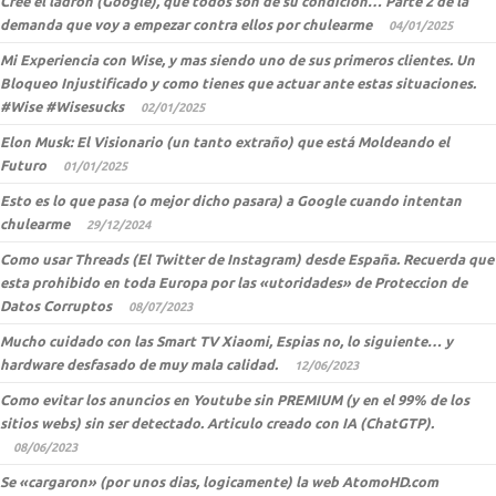
Cree el ladrón (Google), que todos son de su condición… Parte 2 de la
demanda que voy a empezar contra ellos por chulearme
04/01/2025
Mi Experiencia con Wise, y mas siendo uno de sus primeros clientes. Un
Bloqueo Injustificado y como tienes que actuar ante estas situaciones.
#Wise #Wisesucks
02/01/2025
Elon Musk: El Visionario (un tanto extraño) que está Moldeando el
Futuro
01/01/2025
Esto es lo que pasa (o mejor dicho pasara) a Google cuando intentan
chulearme
29/12/2024
Como usar Threads (El Twitter de Instagram) desde España. Recuerda que
esta prohibido en toda Europa por las «utoridades» de Proteccion de
Datos Corruptos
08/07/2023
Mucho cuidado con las Smart TV Xiaomi, Espias no, lo siguiente… y
hardware desfasado de muy mala calidad.
12/06/2023
Como evitar los anuncios en Youtube sin PREMIUM (y en el 99% de los
sitios webs) sin ser detectado. Articulo creado con IA (ChatGTP).
08/06/2023
Se «cargaron» (por unos dias, logicamente) la web AtomoHD.com