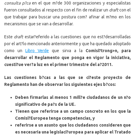
consulta p?ca
en el que m?de 300 organizaciones y especialistas
fueron consultados al respecto con el fin de realizar un 
draft
 con el
que trabajar para buscar una postura com? afinar al m?mo en los
mecanismos que se van a desarrollar.
Este 
draft
 estar?eferido a las cuestiones que no est?desarrolladas
por el art?lo mencionado anteriormente y que ha quedado adoptado
como un
Libro Verde
que sirva a la
Comisi?trong>n, para
desarrollar el
Reglamento
que ponga en vigor la iniciativa,
cuesti?ue ver?a luz en el primer trimestre del a?2011.
Las cuestiones b?cas a las que se ci?este proyecto de
Reglamento han de observar los siguientes ejes b?cos:
Deben firmarlas al menos 1 mill?e ciudadanos de un n?o
significativo de pa?s de la UE.
Tienen que referirse a un campo concreto en los que la
Comisi?Europea tenga competencias, y
referirse a un asunto que los ciudadanos consideren que
es necesaria una legislaci?uropea para aplicar el Tratado