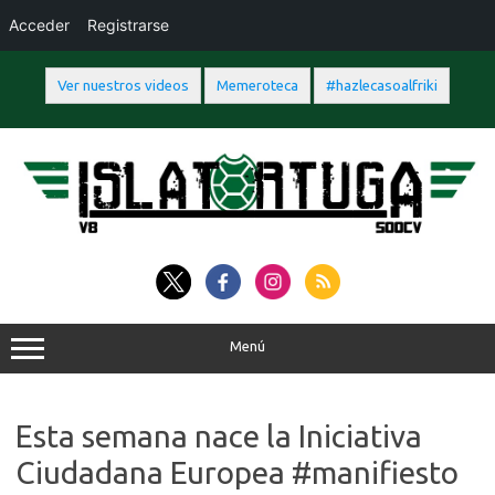
Acceder
Registrarse
Ver nuestros videos
Memeroteca
#hazlecasoalfriki
Saltar
al
contenido
Menú
Esta semana nace la Iniciativa
Ciudadana Europea #manifiesto