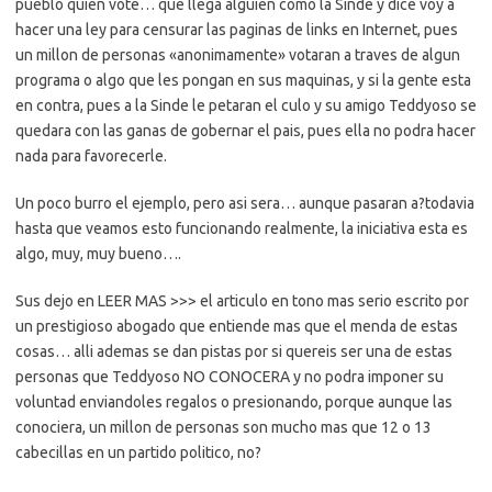
pueblo quien vote… que llega alguien como la Sinde y dice voy a
hacer una ley para censurar las paginas de links en Internet, pues
un millon de personas «anonimamente» votaran a traves de algun
programa o algo que les pongan en sus maquinas, y si la gente esta
en contra, pues a la Sinde le petaran el culo y su amigo Teddyoso se
quedara con las ganas de gobernar el pais, pues ella no podra hacer
nada para favorecerle.
Un poco burro el ejemplo, pero asi sera… aunque pasaran a?todavia
hasta que veamos esto funcionando realmente, la iniciativa esta es
algo, muy, muy bueno….
Sus dejo en LEER MAS >>> el articulo en tono mas serio escrito por
un prestigioso abogado que entiende mas que el menda de estas
cosas… alli ademas se dan pistas por si quereis ser una de estas
personas que Teddyoso NO CONOCERA y no podra imponer su
voluntad enviandoles regalos o presionando, porque aunque las
conociera, un millon de personas son mucho mas que 12 o 13
cabecillas en un partido politico, no?