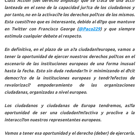
Class Action
(del derecho anglosaj? que se trata de una acci?
lanteada en el seno de la capacidad jur?ca de los ciudadanos y
por tanto, no en la activaci?e los derechos pol?cos de los mismos.
Esta cuesti?reo que es interesante, debido al di?go que mantuve
en Twitter con
Francisco George
(
@Paco229
) y que siempre
estimula cualquier debate al respecto.
En definitiva, en el plazo de un a?a ciudadan?europea,
vamos a
tener la oportunidad de ejercer nuestros derechos pol?cos en el
escenario de las instituciones europeas
de una forma inusual
hasta la fecha. Esto sin duda redundar?n ir minimizando el d?cit
democr?co de la instituciones europeas y tendr?efectos de
revalorizaci? empoderamiento de las organizaciones
ciudadanas, organizadas a nivel europeo.
Los ciudadanos y ciudadanas de Europa
tendremos, as?la
oportunidad de ser una ciudadan?m?activa y proclive a la
interacci?on nuestros representantes europeos
.
Vamos a tener esa oportunidad y el derecho (deber) de ejercerla.