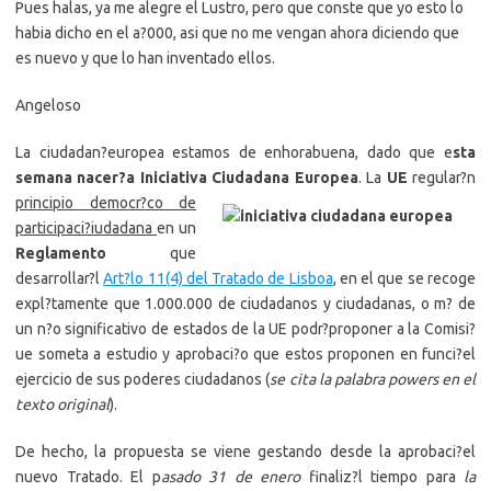
Pues halas, ya me alegre el Lustro, pero que conste que yo esto lo
habia dicho en el a?000, asi que no me vengan ahora diciendo que
es nuevo y que lo han inventado ellos.
Angeloso
La ciudadan?europea estamos de enhorabuena, dado que e
sta
semana nacer?a Iniciativa Ciudadana
Europea
. La
UE
regular?n
principio democr?co de
participaci?iudadana
en un
Reglamento
que
desarrollar?l
Art?lo 11(4) del Tratado de Lisboa
, en el que se recoge
expl?tamente que 1.000.000 de ciudadanos y ciudadanas, o m? de
un n?o significativo de estados de la UE podr?proponer a la Comisi?
ue someta a estudio y aprobaci?o que estos proponen en funci?el
ejercicio de sus poderes ciudadanos (
se cita la palabra powers en el
texto original
).
De hecho, la propuesta se viene gestando desde la aprobaci?el
nuevo Tratado. El p
asado 31 de enero
finaliz?l tiempo para
la