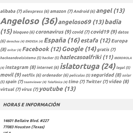
angel
(13)
alibaba
(7)
amazon
(7)
aliexpress
(6)
Android
(6)
Angeloso
(36)
badia
angeloso69
(13)
(15)
coronavirus
(9)
covid19
(9)
covid
(7)
bloqueo
(6)
datos
España
(16)
estafa
(12)
Europa
(6)
derechos
(4)
ENDESA
(4)
Google
(14)
Facebook
(12)
(8)
gratis
(7)
evitar
(4)
hazlecasoalfriki
(11)
hackeandoelsistema
(5)
hacker
(5)
IBERDROLA
islatortuga
(24)
instagram
(8)
internet
(6)
legal
(5)
(4)
movil
(9)
seguridad
(8)
netflix
(6)
ordenador
(6)
películas
(5)
solar
video
(8)
spain
(7)
timo
(7)
Twitter
(7)
(5)
teamviewer
(4)
Telefónica
(4)
youtube
(13)
virtual
(7)
virus
(7)
HORAS E INFORMACIÓN
14601 Bellaire Blvd. #227
77083 Houston (Texas)