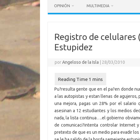
OPINIÓN
MULTIMEDIA
Registro de celulares
Estupidez
por
Angeloso de la Isla
|
28/03/2010
Pu?resulta gente que en el pa?en donde nu
a las autopistas y estan llenas de agujeros
una mejora, pagas un 28% por el salario 
asesinan a 12 estudiantes y los medios de
nada, la lista continua….el gobierno obvia
de comunicaci?intenta controlar Internet y
pretexto de que es un medio para evadir los
se le ha salido de la borda semejante estup