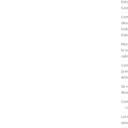
Esto
Goo
Com
des
tod
Dat
Muc
lo 
cali
Com
(y e
Arti
Se «
Ato
Com
28
Lord
senc