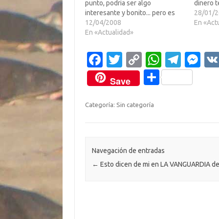
punto, podria ser algo
dinero t
interesante y bonito... pero es
alguno f
28/01/
que son todos unos timadores.
12/04/2008
ciertas 
En «Act
Te descargas una musica, pero
En «Actualidad»
usar las
para ello te tienes que suscribir
fisicam
y pagar X al mes, por nada. Pues
por Int
Fa
T
C
W
T
M
eso…
c
w
o
h
el
es
C
Save
e
it
p
at
e
se
o
b
te
y
s
gr
n
m
Categoría: Sin categoría
o
r
Li
A
a
g
p
o
n
p
m
er
ar
k
k
p
ti
Navegación de entradas
←
Esto dicen de mi en LA VANGUARDIA de
r