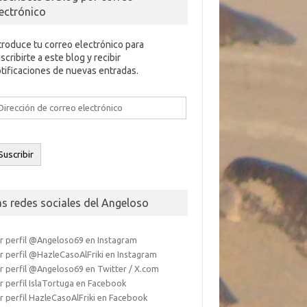
lectrónico
troduce tu correo electrónico para
scribirte a este blog y recibir
tificaciones de nuevas entradas.
rección
e
rreo
ectrónico
Suscribir
as redes sociales del Angeloso
r perfil @Angeloso69 en Instagram
r perfil @HazleCasoAlFriki en Instagram
r perfil @Angeloso69 en Twitter / X.com
r perfil IslaTortuga en Facebook
r perfil HazleCasoAlFriki en Facebook