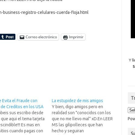
business-registro-celulares-cuerda-floja.html
Correo electrónico
Imprimir
Y l
S
T
 Evita el Fraude con
La estupidez de mis amigos
 de Creditos en los USA
Y bien, digo amigos pero en
beis sus escribo desde
realidad son "conocidos con los
Pow
 que aqui el tema tarjeta
que no me llevo mal" xD.En LEER
scindible!!! Es mas en
MS las gilipolleces que han
sitios cuando pagas con
hecho y seguiran
S