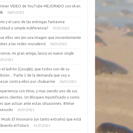
primer VIDEO de YouTube MEJORADO con IA en
4k
08/01/2025
mi y el caso de las entregas fantasma:
ptitud o simple indiferencia?
07/01/2025
que ellos ven (en una imagen que inocentemente
ubes a las redes «suciales»)
06/01/2025
cence, mi gran amiga, lanza un nuevo single
/01/2025
 el ladrón (Google), que todos son de su
dición… Parte 2 de la demanda que voy a
ezar contra ellos por chulearme
04/01/2025
Experiencia con Wise, y mas siendo uno de sus
eros clientes. Un Bloqueo Injustificado y como
es que actuar ante estas situaciones. #Wise
sesucks
02/01/2025
 Musk: El Visionario (un tanto extraño) que está
deando el Futuro
01/01/2025