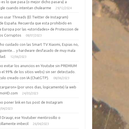
 es lo que pasa (o mejor dicho pasara) a
gle cuando intentan chulearme
29/12/2024
o usar Threads (El Twitter de Instagram)
de España. Recuerda que esta prohibido en
a Europa por las «utoridades» de Proteccion de
os Corruptos
08/07/2023
ho cuidado con las Smart TV Xiaomi, Espias no,
siguiente… y hardware desfasado de muy mala
dad.
12/06/2023
o evitar los anuncios en Youtube sin PREMIUM
n el 99% de los sitios webs) sin ser detectado.
culo creado con IA (ChatGTP).
08/06/2023
cargaron» (por unos dias, logicamente) la web
moHD.com
24/05/2023
o poner link en tus post de Instagram
/04/2023
 Draugr, ese Youtuber mentirosillo o
illamente imbecil
26/04/2023