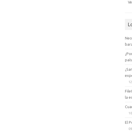
Ve
L
Nec
bara
¿Po
paí
¿Sa
expe
12
File
la e
Cua
10
El P
09