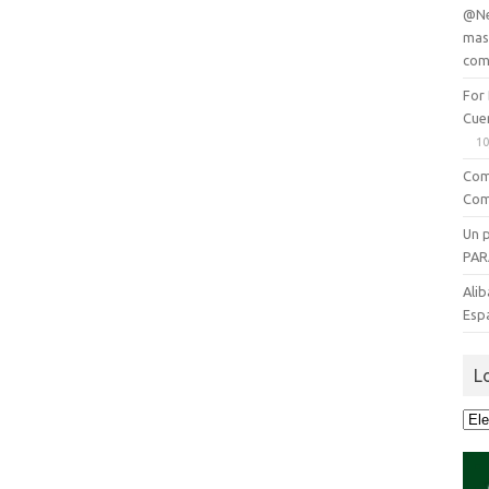
@Ne
mas
com
For
Cue
10
Com
Com
Un 
PAR
Alib
Esp
L
Lo
que
se
dijo