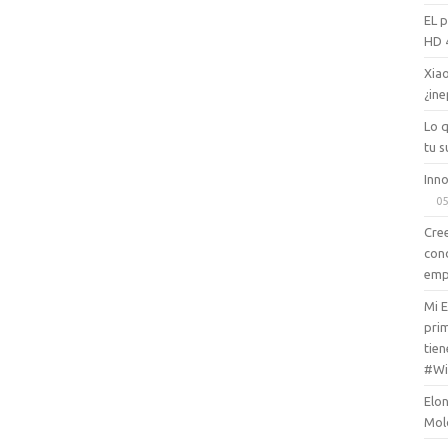
EL 
HD 
Xiao
¿ine
Lo 
tu s
Inno
05
Cree
con
emp
Mi 
prim
tien
#Wi
Elon
Mol