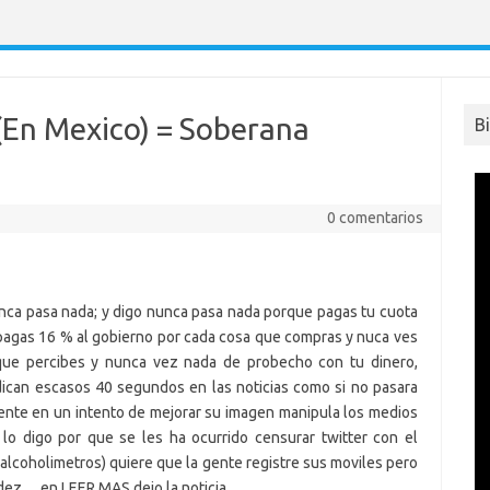
 (En Mexico) = Soberana
B
0 comentarios
nca pasa nada; y digo nunca pasa nada porque pagas tu cuota
, pagas 16 % al gobierno por cada cosa que compras y nuca ves
que percibes y nunca vez nada de probecho con tu dinero,
dican escasos 40 segundos en las noticias como si no pasara
mente en un intento de mejorar su imagen manipula los medios
 lo digo por que se les ha ocurrido censurar twitter con el
 alcoholimetros) quiere que la gente registre sus moviles pero
idez….en LEER MAS dejo la noticia