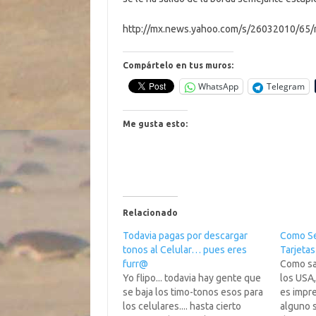
http://mx.news.yahoo.com/s/26032010/65/n-
Compártelo en tus muros:
WhatsApp
Telegram
Me gusta esto:
Relacionado
Todavia pagas por descargar
Como Se
tonos al Celular… pues eres
Tarjetas
furr@
Como sa
Yo flipo... todavia hay gente que
los USA,
se baja los timo-tonos esos para
es impre
los celulares.... hasta cierto
alguno 