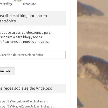
ered by
Translate
uscríbete al blog por correo
lectrónico
troduce tu correo electrónico para
scribirte a este blog y recibir
tificaciones de nuevas entradas.
rección
e
rreo
ectrónico
Suscribir
as redes sociales del Angeloso
r perfil @Angeloso69 en Instagram
r perfil @HazleCasoAlFriki en Instagram