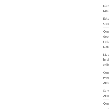
Elon
Mol
Esto
Goo
Com
des
tod
Dat
Muc
lo 
cali
Com
(y e
Arti
Se «
Ato
Com
28