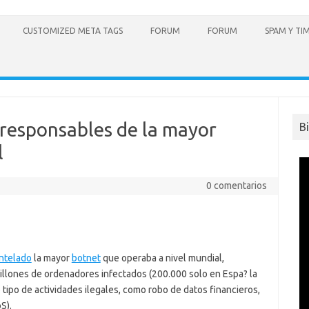
CUSTOMIZED META TAGS
FORUM
FORUM
SPAM Y TI
 responsables de la mayor
B
l
0 comentarios
ntelado
la mayor
botnet
que operaba a nivel mundial,
illones de ordenadores infectados (200.000 solo en Espa? la
o tipo de actividades ilegales, como robo de datos financieros,
S).