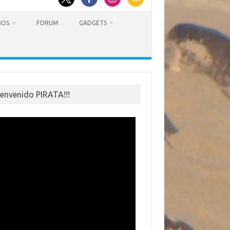
MOS
FORUM
GADGETS
ienvenido PIRATA!!!