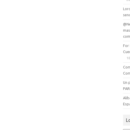
Lord
senc
@Ne
mas
com
For
Cue
10
Com
Com
Un 
PAR
Alib
Esp
L