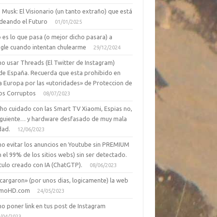
 Musk: El Visionario (un tanto extraño) que está
deando el Futuro
01/01/2025
 es lo que pasa (o mejor dicho pasara) a
gle cuando intentan chulearme
29/12/2024
o usar Threads (El Twitter de Instagram)
de España. Recuerda que esta prohibido en
a Europa por las «utoridades» de Proteccion de
os Corruptos
08/07/2023
ho cuidado con las Smart TV Xiaomi, Espias no,
siguiente… y hardware desfasado de muy mala
dad.
12/06/2023
o evitar los anuncios en Youtube sin PREMIUM
n el 99% de los sitios webs) sin ser detectado.
culo creado con IA (ChatGTP).
08/06/2023
cargaron» (por unos dias, logicamente) la web
moHD.com
24/05/2023
o poner link en tus post de Instagram
/04/2023