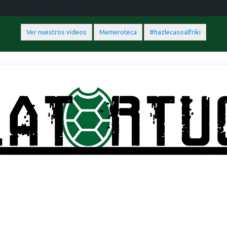
Ver nuestros videos
Memeroteca
#hazlecasoalfriki