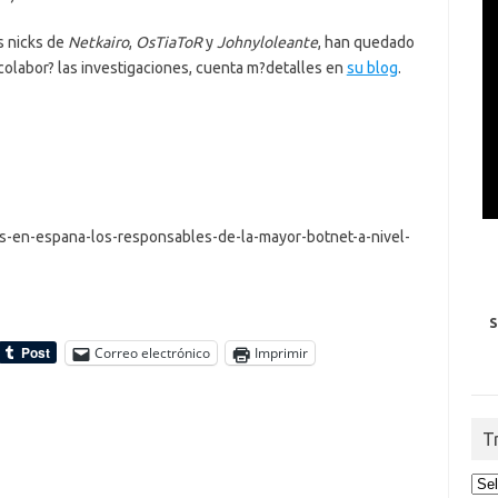
s nicks de
Netkairo
,
OsTiaToR
y
Johnyloleante
, han quedado
 colabor? las investigaciones, cuenta m?detalles en
su blog
.
os-en-espana-los-responsables-de-la-mayor-botnet-a-nivel-
S
Correo electrónico
Imprimir
T