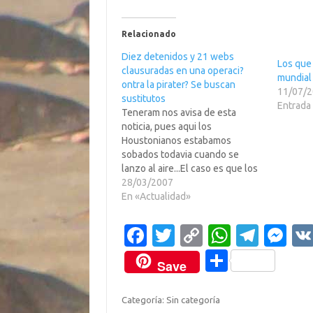
Relacionado
Diez detenidos y 21 webs
Los que 
clausuradas en una operaci?
mundial 
ontra la pirater? Se buscan
11/07/
sustitutos
Entrada 
Teneram nos avisa de esta
noticia, pues aqui los
Houstonianos estabamos
sobados todavia cuando se
lanzo al aire...El caso es que los
mercenarios mamarrachos de la
28/03/2007
"purricia" ya han vuelto a hacer
En «Actualidad»
una de sus payasadas publicas
al servicio de los encorbatados,
Fa
T
C
W
T
M
que como siempre habran
c
w
o
h
el
es
encontrado a un se?que…
C
Save
e
it
p
at
e
se
o
b
te
y
s
gr
n
m
Categoría: Sin categoría