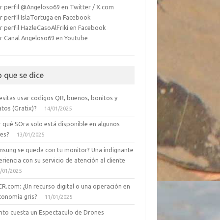
r perfil @Angeloso69 en Twitter / X.com
r perfil IslaTortuga en Facebook
r perfil HazleCasoAlFriki en Facebook
r Canal Angeloso69 en Youtube
o que se dice
esitas usar codigos QR, buenos, bonitos y
tos (Gratix)?
14/01/2025
r qué SOra solo está disponible en algunos
ses?
13/01/2025
msung se queda con tu monitor? Una indignante
riencia con su servicio de atención al cliente
/01/2025
CR.com: ¿Un recurso digital o una operación en
conomía gris?
11/01/2025
nto cuesta un Espectaculo de Drones