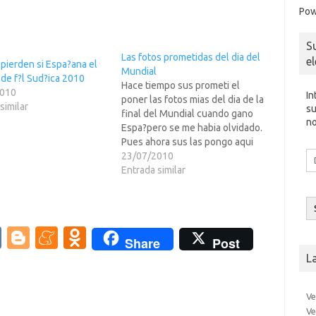
Pow
S
Las fotos prometidas del dia del
e
pierden si Espa?ana el
Mundial
de f?l Sud?ica 2010
Hace tiempo sus prometi el
2010
In
poner las fotos mias del dia de la
similar
su
final del Mundial cuando gano
no
Espa?pero se me habia olvidado.
Pues ahora sus las pongo aqui
Di
en modalidad como album de
23/07/2010
d
Picasa de Google.Para el que
Entrada similar
co
quiera ver lo que hicimos aqui
el
durante y despues del partido…
V
Bl
M
O
Share
Post
K
o
e
d
L
g
n
n
Ve
g
e
o
Ve