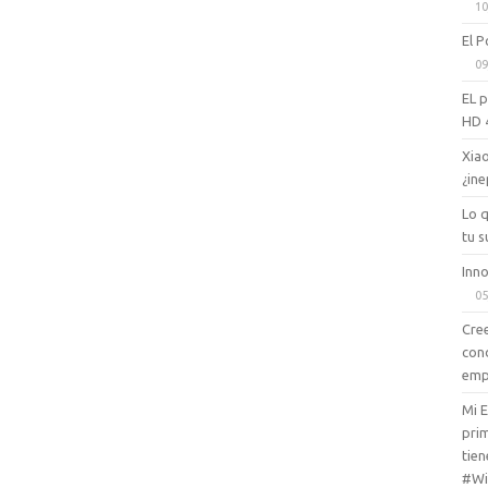
10
El P
09
EL 
HD 
Xiao
¿ine
Lo 
tu s
Inno
05
Cree
con
emp
Mi 
prim
tien
#Wi