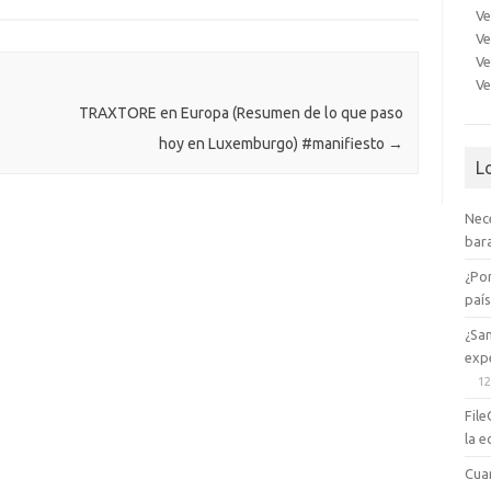
er
a
kl
Ve
Ve
m
as
Ve
e
sn
Ve
ik
TRAXTORE en Europa (Resumen de lo que paso
hoy en Luxemburgo) #manifiesto
→
i
L
Nec
bara
¿Po
paí
¿Sa
expe
12
File
la e
Cua