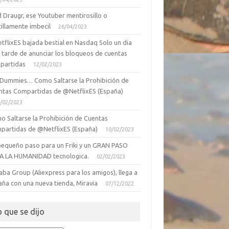
 Draugr, ese Youtuber mentirosillo o
illamente imbecil
26/04/2023
tflixES bajada bestial en Nasdaq Solo un dia
 tarde de anunciar los bloqueos de cuentas
partidas
12/02/2023
 Dummies… Como Saltarse la Prohibición de
ntas Compartidas de @NetflixES (España)
/02/2023
o Saltarse la Prohibición de Cuentas
partidas de @NetflixES (España)
10/02/2023
pequeño paso para un Friki y un GRAN PASO
A LA HUMANIDAD tecnologica.
02/02/2023
aba Group (Aliexpress para los amigos), llega a
aña con una nueva tienda, Miravia
07/12/2022
o que se dijo