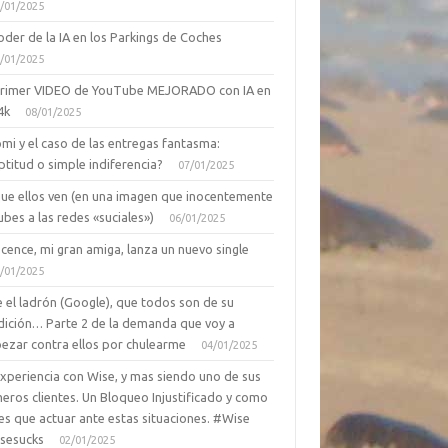
/01/2025
oder de la IA en los Parkings de Coches
/01/2025
primer VIDEO de YouTube MEJORADO con IA en
4k
08/01/2025
mi y el caso de las entregas fantasma:
ptitud o simple indiferencia?
07/01/2025
que ellos ven (en una imagen que inocentemente
ubes a las redes «suciales»)
06/01/2025
cence, mi gran amiga, lanza un nuevo single
/01/2025
 el ladrón (Google), que todos son de su
dición… Parte 2 de la demanda que voy a
ezar contra ellos por chulearme
04/01/2025
Experiencia con Wise, y mas siendo uno de sus
eros clientes. Un Bloqueo Injustificado y como
es que actuar ante estas situaciones. #Wise
sesucks
02/01/2025