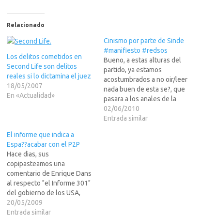
Relacionado
Cinismo por parte de Sinde
#manifiesto #redsos
Los delitos cometidos en
Bueno, a estas alturas del
Second Life son delitos
partido, ya estamos
reales si lo dictamina el juez
acostumbrados a no oir/leer
18/05/2007
nada buen de esta se?, que
En «Actualidad»
pasara a los anales de la
historia Eh!pa?, junto con
02/06/2010
Zapatero por su
Entrada similar
ineptitud.Ahora sale
El informe que indica a
diciendo en 'El Mundo' que
Espa??acabar con el P2P
ella no va a parar la LES,
Hace dias, sus
cuando parece ser que ni…
copipasteamos una
comentario de Enrique Dans
al respecto "el Informe 301"
del gobierno de los USA,
para como cargarse la copia
20/05/2009
de archivos con caracter
Entrada similar