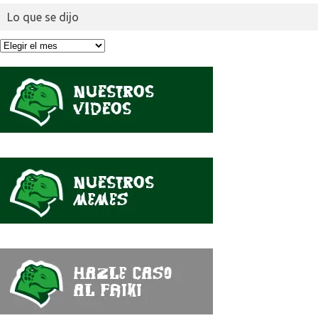
Lo que se dijo
Lo
que
se
dijo