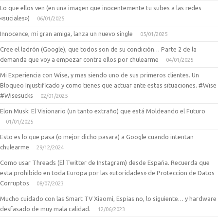
Lo que ellos ven (en una imagen que inocentemente tu subes a las redes
«suciales»)
06/01/2025
Innocence, mi gran amiga, lanza un nuevo single
05/01/2025
Cree el ladrón (Google), que todos son de su condición… Parte 2 de la
demanda que voy a empezar contra ellos por chulearme
04/01/2025
Mi Experiencia con Wise, y mas siendo uno de sus primeros clientes. Un
Bloqueo Injustificado y como tienes que actuar ante estas situaciones. #Wise
#Wisesucks
02/01/2025
Elon Musk: El Visionario (un tanto extraño) que está Moldeando el Futuro
01/01/2025
Esto es lo que pasa (o mejor dicho pasara) a Google cuando intentan
chulearme
29/12/2024
Como usar Threads (El Twitter de Instagram) desde España. Recuerda que
esta prohibido en toda Europa por las «utoridades» de Proteccion de Datos
Corruptos
08/07/2023
Mucho cuidado con las Smart TV Xiaomi, Espias no, lo siguiente… y hardware
desfasado de muy mala calidad.
12/06/2023