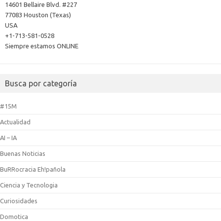
14601 Bellaire Blvd. #227
77083 Houston (Texas)
USA
+1-713-581-0528
Siempre estamos ONLINE
Busca por categoría
#15M
Actualidad
AI – IA
Buenas Noticias
BuRRocracia Eh!pañola
Ciencia y Tecnologia
Curiosidades
Domotica