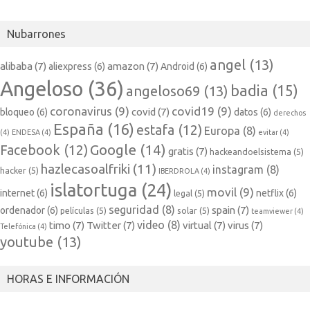
Nubarrones
angel
(13)
alibaba
(7)
amazon
(7)
aliexpress
(6)
Android
(6)
Angeloso
(36)
badia
(15)
angeloso69
(13)
coronavirus
(9)
covid19
(9)
covid
(7)
bloqueo
(6)
datos
(6)
derechos
España
(16)
estafa
(12)
Europa
(8)
(4)
ENDESA
(4)
evitar
(4)
Google
(14)
Facebook
(12)
gratis
(7)
hackeandoelsistema
(5)
hazlecasoalfriki
(11)
instagram
(8)
hacker
(5)
IBERDROLA
(4)
islatortuga
(24)
movil
(9)
internet
(6)
netflix
(6)
legal
(5)
seguridad
(8)
spain
(7)
ordenador
(6)
películas
(5)
solar
(5)
teamviewer
(4)
video
(8)
timo
(7)
Twitter
(7)
virtual
(7)
virus
(7)
Telefónica
(4)
youtube
(13)
HORAS E INFORMACIÓN