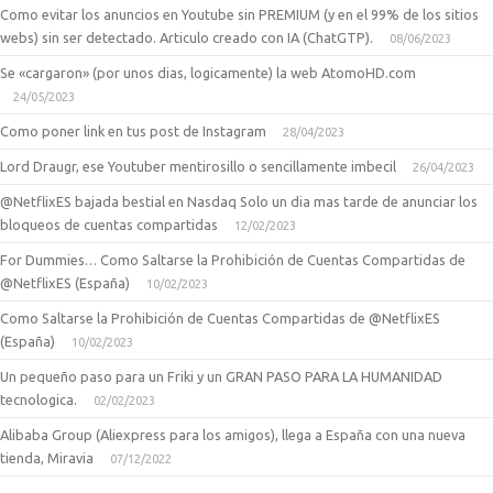
Como evitar los anuncios en Youtube sin PREMIUM (y en el 99% de los sitios
webs) sin ser detectado. Articulo creado con IA (ChatGTP).
08/06/2023
Se «cargaron» (por unos dias, logicamente) la web AtomoHD.com
24/05/2023
Como poner link en tus post de Instagram
28/04/2023
Lord Draugr, ese Youtuber mentirosillo o sencillamente imbecil
26/04/2023
@NetflixES bajada bestial en Nasdaq Solo un dia mas tarde de anunciar los
bloqueos de cuentas compartidas
12/02/2023
For Dummies… Como Saltarse la Prohibición de Cuentas Compartidas de
@NetflixES (España)
10/02/2023
Como Saltarse la Prohibición de Cuentas Compartidas de @NetflixES
(España)
10/02/2023
Un pequeño paso para un Friki y un GRAN PASO PARA LA HUMANIDAD
tecnologica.
02/02/2023
Alibaba Group (Aliexpress para los amigos), llega a España con una nueva
tienda, Miravia
07/12/2022