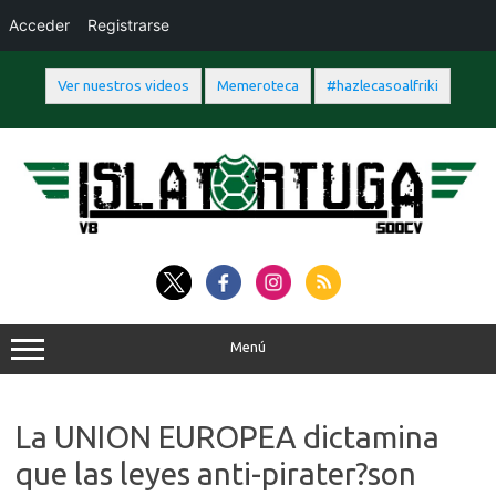
Acceder
Registrarse
Ver nuestros videos
Memeroteca
#hazlecasoalfriki
Saltar
al
contenido
Menú
La UNION EUROPEA dictamina
que las leyes anti-pirater?son