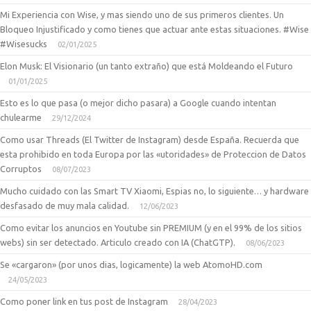
Mi Experiencia con Wise, y mas siendo uno de sus primeros clientes. Un
Bloqueo Injustificado y como tienes que actuar ante estas situaciones. #Wise
#Wisesucks
02/01/2025
Elon Musk: El Visionario (un tanto extraño) que está Moldeando el Futuro
01/01/2025
Esto es lo que pasa (o mejor dicho pasara) a Google cuando intentan
chulearme
29/12/2024
Como usar Threads (El Twitter de Instagram) desde España. Recuerda que
esta prohibido en toda Europa por las «utoridades» de Proteccion de Datos
Corruptos
08/07/2023
Mucho cuidado con las Smart TV Xiaomi, Espias no, lo siguiente… y hardware
desfasado de muy mala calidad.
12/06/2023
Como evitar los anuncios en Youtube sin PREMIUM (y en el 99% de los sitios
webs) sin ser detectado. Articulo creado con IA (ChatGTP).
08/06/2023
Se «cargaron» (por unos dias, logicamente) la web AtomoHD.com
24/05/2023
Como poner link en tus post de Instagram
28/04/2023