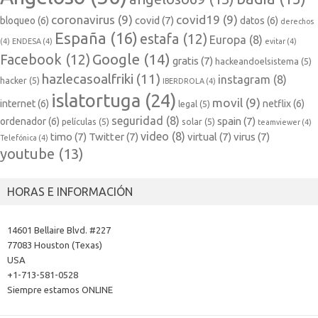
coronavirus
(9)
covid19
(9)
covid
(7)
bloqueo
(6)
datos
(6)
derechos
España
(16)
estafa
(12)
Europa
(8)
(4)
ENDESA
(4)
evitar
(4)
Google
(14)
Facebook
(12)
gratis
(7)
hackeandoelsistema
(5)
hazlecasoalfriki
(11)
instagram
(8)
hacker
(5)
IBERDROLA
(4)
islatortuga
(24)
movil
(9)
internet
(6)
netflix
(6)
legal
(5)
seguridad
(8)
spain
(7)
ordenador
(6)
películas
(5)
solar
(5)
teamviewer
(4)
video
(8)
timo
(7)
Twitter
(7)
virtual
(7)
virus
(7)
Telefónica
(4)
youtube
(13)
HORAS E INFORMACIÓN
14601 Bellaire Blvd. #227
77083 Houston (Texas)
USA
+1-713-581-0528
Siempre estamos ONLINE