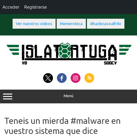
Acceder
Registrarse
Ver nuestros videos
Memeroteca
#hazlecasoalfriki
Saltar
al
contenido
Menú
Teneis un mierda #malware en
vuestro sistema que dice