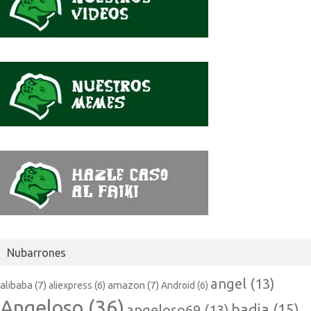
Nubarrones
angel
(13)
alibaba
(7)
amazon
(7)
aliexpress
(6)
Android
(6)
Angeloso
(36)
badia
(15)
angeloso69
(13)