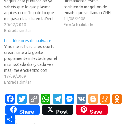
seguis esta publicacion ya
ultimamente estais
sabeis que lo que plasmo
recibiendo mogollon de
aqui es un reflejo de lo que
emails que se llaman CNN
me pasa dia a dia en la Red
Alerts o CNN Top10, no?Pos
11/08/2008
de redes como usuario,
20/02/2010
fale, aunque sus lo habreis
En «Actualidad»
llamemosle experto.... pero
Entrada similar
imaginado, eso se trata de un
es por la gran cantidad de
malware de esos que envian
Los difusores de malware
tiempo que me paso al dia
las computadoras zombies
Y no me refiero a los que lo
"conectado". Como dice…
que han sido infectadas por
crean, sino a la gente
un virus.En principio,…
propiamente infectada por el
mismo.Cada dia (y cada vez
mas) me encuentro con
amigos que se conectan al
17/09/2009
messenger y me empiezan a
Entrada similar
pasar fotos, curiosamente en
.rar y que ocupa el pack
Fa
T
C
W
T
M
V
Bl
M
O
entero 30k... Los
c
w
o
h
el
es
K
o
e
d
susodichos…
Share
Post
Save
e
it
p
at
e
se
g
n
n
C
b
te
y
s
gr
n
g
e
o
o