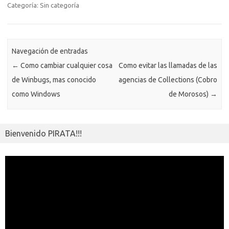
o
r
Li
A
a
g
er
a
kl
m
Categoría: Sin categoría
o
n
p
m
er
m
as
p
k
k
p
e
sn
ar
ik
Navegación de entradas
ti
←
Como cambiar cualquier cosa
Como evitar las llamadas de las
i
r
de Winbugs, mas conocido
agencias de Collections (Cobro
como Windows
de Morosos)
→
Bienvenido PIRATA!!!