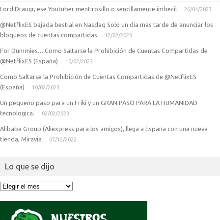
Lord Draugr, ese Youtuber mentirosillo o sencillamente imbecil
26/04/2023
@NetflixES bajada bestial en Nasdaq Solo un dia mas tarde de anunciar los
bloqueos de cuentas compartidas
12/02/2023
For Dummies… Como Saltarse la Prohibición de Cuentas Compartidas de
@NetflixES (España)
10/02/2023
Como Saltarse la Prohibición de Cuentas Compartidas de @NetflixES
(España)
10/02/2023
Un pequeño paso para un Friki y un GRAN PASO PARA LA HUMANIDAD
tecnologica.
02/02/2023
Alibaba Group (Aliexpress para los amigos), llega a España con una nueva
tienda, Miravia
07/12/2022
Lo que se dijo
Lo
que
se
dijo