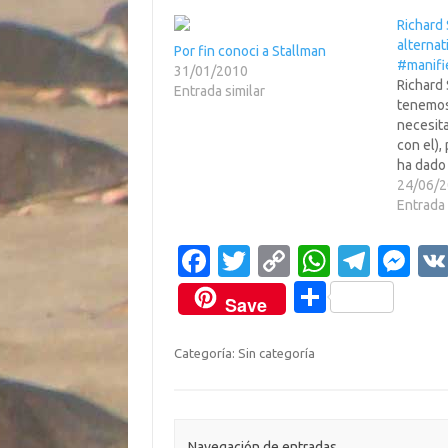
Richard
alternat
Por fin conoci a Stallman
#manifi
31/01/2010
Richard 
Entrada similar
tenemos 
necesit
con el),
ha dado
aplicar 
24/06/
una man
Entrada 
posible
mundo..
Fa
T
C
W
T
M
digo qu
c
w
o
h
el
es
C
Save
e
it
p
at
e
se
o
b
te
y
s
gr
n
m
Categoría: Sin categoría
o
r
Li
A
a
g
p
o
n
p
m
er
ar
Navegación de entradas