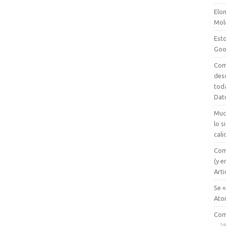
Elon
Mol
Esto
Goo
Com
des
tod
Dat
Muc
lo 
cali
Com
(y e
Arti
Se «
Ato
Com
28