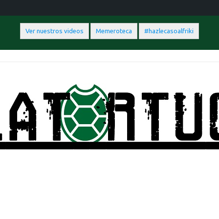
Ver nuestros videos
Memeroteca
#hazlecasoalfriki