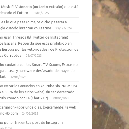
 Musk: El Visionario (un tanto extraño) que está
deando el Futuro
01/01/2025
 es lo que pasa (o mejor dicho pasara) a
gle cuando intentan chulearme
29/12/2024
o usar Threads (El Twitter de Instagram)
de España. Recuerda que esta prohibido en
a Europa por las «utoridades» de Proteccion de
os Corruptos
08/07/2023
ho cuidado con las Smart TV Xiaomi, Espias no,
siguiente… y hardware desfasado de muy mala
dad.
12/06/2023
o evitar los anuncios en Youtube sin PREMIUM
n el 99% de los sitios webs) sin ser detectado.
culo creado con IA (ChatGTP).
08/06/2023
cargaron» (por unos dias, logicamente) la web
moHD.com
24/05/2023
o poner link en tus post de Instagram
/04/2023