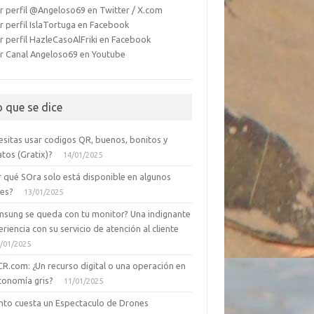
r perfil @Angeloso69 en Twitter / X.com
r perfil IslaTortuga en Facebook
r perfil HazleCasoAlFriki en Facebook
r Canal Angeloso69 en Youtube
o que se dice
esitas usar codigos QR, buenos, bonitos y
tos (Gratix)?
14/01/2025
r qué SOra solo está disponible en algunos
ses?
13/01/2025
msung se queda con tu monitor? Una indignante
riencia con su servicio de atención al cliente
/01/2025
CR.com: ¿Un recurso digital o una operación en
conomía gris?
11/01/2025
nto cuesta un Espectaculo de Drones