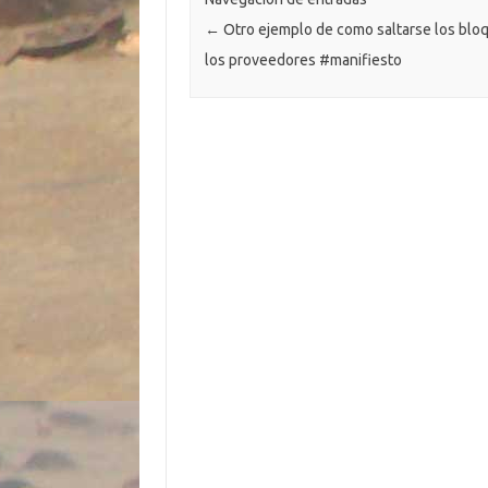
k
k
p
ti
←
Otro ejemplo de como saltarse los blo
r
los proveedores #manifiesto