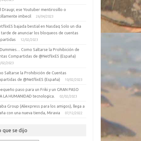
 Draugr, ese Youtuber mentirosillo o
illamente imbecil
26/04/2023
tflixES bajada bestial en Nasdaq Solo un dia
 tarde de anunciar los bloqueos de cuentas
partidas
12/02/2023
 Dummies… Como Saltarse la Prohibición de
ntas Compartidas de @NetflixES (España)
/02/2023
o Saltarse la Prohibición de Cuentas
partidas de @NetflixES (España)
10/02/2023
pequeño paso para un Friki y un GRAN PASO
A LA HUMANIDAD tecnologica.
02/02/2023
aba Group (Aliexpress para los amigos), llega a
aña con una nueva tienda, Miravia
07/12/2022
o que se dijo