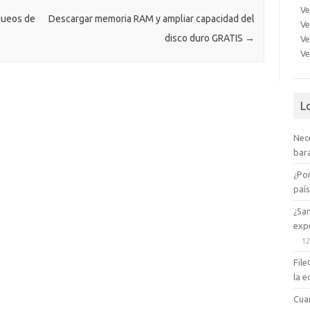
e
sn
Ve
ik
queos de
Descargar memoria RAM y ampliar capacidad del
Ve
disco duro GRATIS
→
Ve
i
Ve
L
Nec
bara
¿Po
paí
¿Sa
expe
12
File
la e
Cua