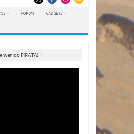
MOS
FORUM
GADGETS
ienvenido PIRATA!!!