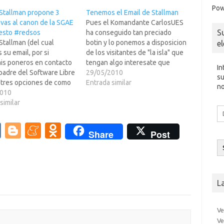
Pow
 Stallman propone 3
Tenemos el Email de Stallman
ivas al canon de la SGAE
Pues el Komandante CarlosUES
S
esto #redsos
ha conseguido tan preciado
Stallman (del cual
botin y lo ponemos a disposicion
e
su email, por si
de los visitantes de "la isla" que
ais poneros en contacto
tengan algo interesate que
In
 padre del Software Libre
decirle. Vamos que no lo vamos
29/05/2010
su
 tres opciones de como
a publicar (porque si no lo
Entrada similar
no
un canon de la SGAE de
2010
cambiaria y ya no valdria para
era mas equitativa y que
similar
nada), pero si lo ponemos a
Di
mente gustara a todo el
disposicion…
d
. digo posiblemente, no
V
Bl
M
O
co
Share
Post
e sea…
el
K
o
e
d
g
n
n
g
e
o
L
er
a
kl
m
as
Ve
Ve