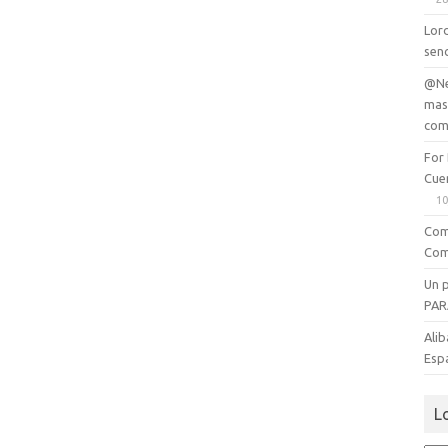
Lord
senc
@Ne
mas
com
For
Cue
10
Com
Com
Un 
PAR
Alib
Esp
L