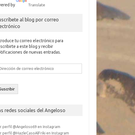
ered by
Translate
uscríbete al blog por correo
lectrónico
troduce tu correo electrónico para
scribirte a este blog y recibir
tificaciones de nuevas entradas.
rección
e
rreo
ectrónico
Suscribir
as redes sociales del Angeloso
r perfil @Angeloso69 en Instagram
r perfil @HazleCasoAlFriki en Instagram