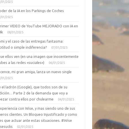
/01/2025
oder de la IA en los Parkings de Coches
/01/2025
primer VIDEO de YouTube MEJORADO con IA en
4k
08/01/2025
mi y el caso de las entregas fantasma:
ptitud o simple indiferencia?
07/01/2025
que ellos ven (en una imagen que inocentemente
ubes a las redes «suciales»)
06/01/2025
cence, mi gran amiga, lanza un nuevo single
/01/2025
 el ladrón (Google), que todos son de su
dición… Parte 2 de la demanda que voy a
ezar contra ellos por chulearme
04/01/2025
Experiencia con Wise, y mas siendo uno de sus
eros clientes. Un Bloqueo Injustificado y como
es que actuar ante estas situaciones. #Wise
sesucks
02/01/2025