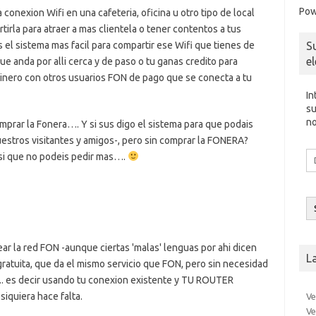
Pow
a conexion Wifi en una cafeteria, oficina u otro tipo de local
tirla para atraer a mas clientela o tener contentos a tus
S
 el sistema mas facil para compartir ese Wifi que tienes de
e
ue anda por alli cerca y de paso o tu ganas credito para
inero con otros usuarios FON de pago que se conecta a tu
In
su
no
mprar la Fonera…. Y si sus digo el sistema para que podais
uestros visitantes y amigos-, pero sin comprar la FONERA?
Di
asi que no podeis pedir mas….
d
co
el
ear la red FON -aunque ciertas 'malas' lenguas por ahi dicen
L
gratuita, que da el mismo servicio que FON, pero sin necesidad
. es decir usando tu conexion existente y TU ROUTER
siquiera hace falta.
Ve
Ve