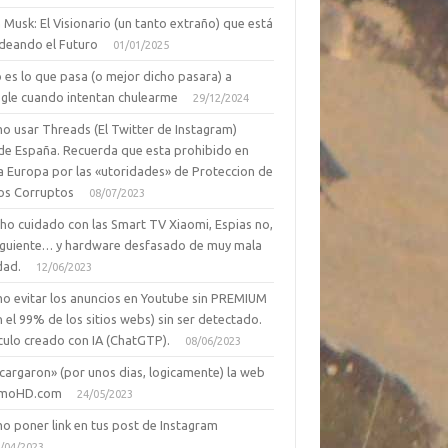
 Musk: El Visionario (un tanto extraño) que está
deando el Futuro
01/01/2025
 es lo que pasa (o mejor dicho pasara) a
gle cuando intentan chulearme
29/12/2024
o usar Threads (El Twitter de Instagram)
de España. Recuerda que esta prohibido en
a Europa por las «utoridades» de Proteccion de
os Corruptos
08/07/2023
ho cuidado con las Smart TV Xiaomi, Espias no,
siguiente… y hardware desfasado de muy mala
dad.
12/06/2023
o evitar los anuncios en Youtube sin PREMIUM
n el 99% de los sitios webs) sin ser detectado.
culo creado con IA (ChatGTP).
08/06/2023
cargaron» (por unos dias, logicamente) la web
moHD.com
24/05/2023
o poner link en tus post de Instagram
/04/2023