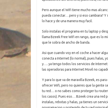
Pero aunque el Wifi tiene mucho mas alcance
pueda conectar… pero y si eso cambiara? Y s
lo hace y de una manera muy facil.
Solo instalas el programa en tu laptop y de
llama Bzeek Free Wifi en rango, que es lo m
que le sobra de ancho de banda.
Asi que cuando voy en el coche a hacer algun 
conecta a Internet (lo normal), pues halas, 
y…. ya tengo todos los servicios de Internet
las operadoras para Internet Movil no capad
Y para lo que va de maravilla Bzeek, es para
ofrecer Wifi, pero no quieres que la gente s
tu red… o no sabes como proteger tu router l
los casos). Pues eso… Bzeek crea una red par
instalas, rebotas y halas, ya tienes un servic
programacion y protegido de tu red principal