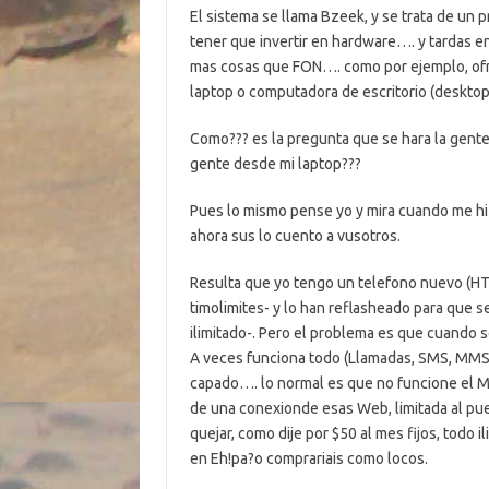
El sistema se llama Bzeek, y se trata de u
tener que invertir en hardware…. y tardas 
mas cosas que FON…. como por ejemplo, ofrec
laptop o computadora de escritorio (desktop
Como??? es la pregunta que se hara la gente 
gente desde mi laptop???
Pues lo mismo pense yo y mira cuando me hi
ahora sus lo cuento a vusotros.
Resulta que yo tengo un telefono nuevo (HT
timolimites- y lo han reflasheado para que s
ilimitado-. Pero el problema es que cuando 
A veces funciona todo (Llamadas, SMS, MMS 
capado…. lo normal es que no funcione el MMS
de una conexionde esas Web, limitada al pu
quejar, como dije por $50 al mes fijos, todo 
en Eh!pa?o comprariais como locos.