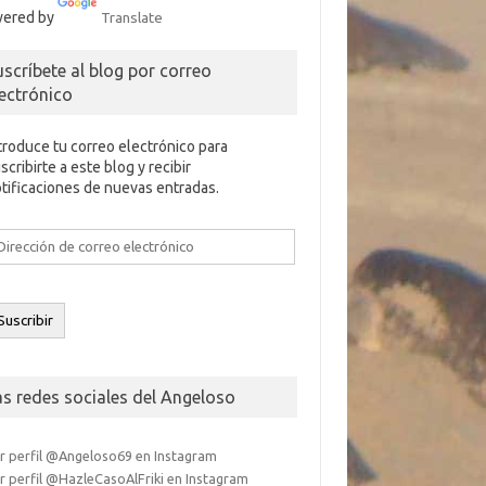
ered by
Translate
uscríbete al blog por correo
lectrónico
troduce tu correo electrónico para
scribirte a este blog y recibir
tificaciones de nuevas entradas.
rección
e
rreo
ectrónico
Suscribir
as redes sociales del Angeloso
r perfil @Angeloso69 en Instagram
r perfil @HazleCasoAlFriki en Instagram