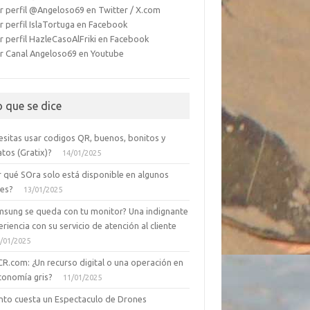
r perfil @Angeloso69 en Twitter / X.com
r perfil IslaTortuga en Facebook
r perfil HazleCasoAlFriki en Facebook
r Canal Angeloso69 en Youtube
o que se dice
esitas usar codigos QR, buenos, bonitos y
tos (Gratix)?
14/01/2025
r qué SOra solo está disponible en algunos
ses?
13/01/2025
msung se queda con tu monitor? Una indignante
riencia con su servicio de atención al cliente
/01/2025
CR.com: ¿Un recurso digital o una operación en
conomía gris?
11/01/2025
nto cuesta un Espectaculo de Drones