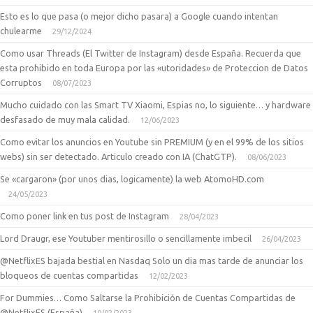
Esto es lo que pasa (o mejor dicho pasara) a Google cuando intentan
chulearme
29/12/2024
Como usar Threads (El Twitter de Instagram) desde España. Recuerda que
esta prohibido en toda Europa por las «utoridades» de Proteccion de Datos
Corruptos
08/07/2023
Mucho cuidado con las Smart TV Xiaomi, Espias no, lo siguiente… y hardware
desfasado de muy mala calidad.
12/06/2023
Como evitar los anuncios en Youtube sin PREMIUM (y en el 99% de los sitios
webs) sin ser detectado. Articulo creado con IA (ChatGTP).
08/06/2023
Se «cargaron» (por unos dias, logicamente) la web AtomoHD.com
24/05/2023
Como poner link en tus post de Instagram
28/04/2023
Lord Draugr, ese Youtuber mentirosillo o sencillamente imbecil
26/04/2023
@NetflixES bajada bestial en Nasdaq Solo un dia mas tarde de anunciar los
bloqueos de cuentas compartidas
12/02/2023
For Dummies… Como Saltarse la Prohibición de Cuentas Compartidas de
@NetflixES (España)