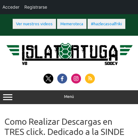
Acceder
Registrarse
Ver nuestros videos
Memeroteca
#hazlecasoalfriki
Saltar
al
contenido
Menú
Como Realizar Descargas en
TRES click. Dedicado a la SINDE