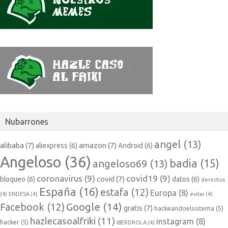
Nubarrones
angel
(13)
alibaba
(7)
amazon
(7)
aliexpress
(6)
Android
(6)
Angeloso
(36)
badia
(15)
angeloso69
(13)
coronavirus
(9)
covid19
(9)
covid
(7)
bloqueo
(6)
datos
(6)
derechos
España
(16)
estafa
(12)
Europa
(8)
(4)
ENDESA
(4)
evitar
(4)
Google
(14)
Facebook
(12)
gratis
(7)
hackeandoelsistema
(5)
hazlecasoalfriki
(11)
instagram
(8)
hacker
(5)
IBERDROLA
(4)