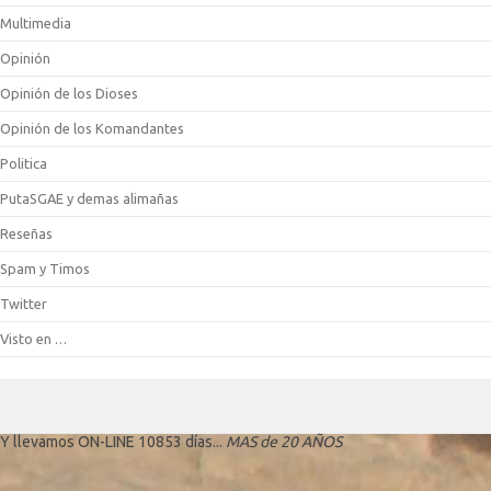
Multimedia
Opinión
Opinión de los Dioses
Opinión de los Komandantes
Politica
PutaSGAE y demas alimañas
Reseñas
Spam y Timos
Twitter
Visto en …
Y llevamos ON-LINE 10853 días...
MAS de 20 AÑOS