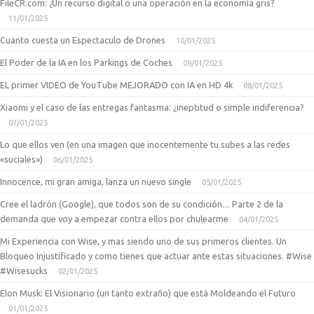
FileCR.com: ¿Un recurso digital o una operación en la economía gris?
11/01/2025
Cuanto cuesta un Espectaculo de Drones
10/01/2025
El Poder de la IA en los Parkings de Coches
09/01/2025
EL primer VIDEO de YouTube MEJORADO con IA en HD 4k
08/01/2025
Xiaomi y el caso de las entregas fantasma: ¿ineptitud o simple indiferencia?
07/01/2025
Lo que ellos ven (en una imagen que inocentemente tu subes a las redes
«suciales»)
06/01/2025
Innocence, mi gran amiga, lanza un nuevo single
05/01/2025
Cree el ladrón (Google), que todos son de su condición… Parte 2 de la
demanda que voy a empezar contra ellos por chulearme
04/01/2025
Mi Experiencia con Wise, y mas siendo uno de sus primeros clientes. Un
Bloqueo Injustificado y como tienes que actuar ante estas situaciones. #Wise
#Wisesucks
02/01/2025
Elon Musk: El Visionario (un tanto extraño) que está Moldeando el Futuro
01/01/2025