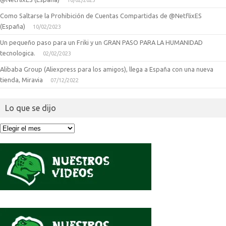
10/02/2023
Como Saltarse la Prohibición de Cuentas Compartidas de @NetflixES
(España)
10/02/2023
Un pequeño paso para un Friki y un GRAN PASO PARA LA HUMANIDAD
tecnologica.
02/02/2023
Alibaba Group (Aliexpress para los amigos), llega a España con una nueva
tienda, Miravia
07/12/2022
Lo que se dijo
Lo
que
se
dijo