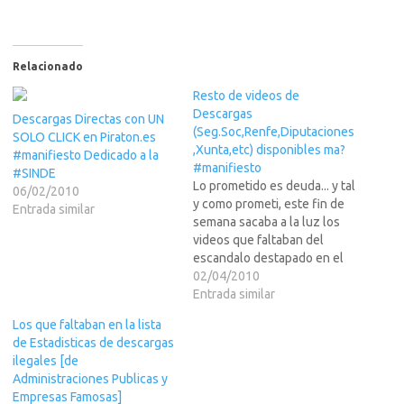
Relacionado
Resto de videos de
Descargas
Descargas Directas con UN
(Seg.Soc,Renfe,Diputaciones
SOLO CLICK en Piraton.es
,Xunta,etc) disponibles ma?
#manifiesto Dedicado a la
#manifiesto
#SINDE
Lo prometido es deuda... y tal
06/02/2010
y como prometi, este fin de
Entrada similar
semana sacaba a la luz los
videos que faltaban del
escandalo destapado en el
tema de descargas piratas -
02/04/2010
porque si, bajarselo desde
Entrada similar
esos sitios ES PIRATERIA Y
Los que faltaban en la lista
ES ILEGAL- en la mayoria de
de Estadisticas de descargas
los estamentos publicos de
ilegales [de
Espa?br…
Administraciones Publicas y
Empresas Famosas]