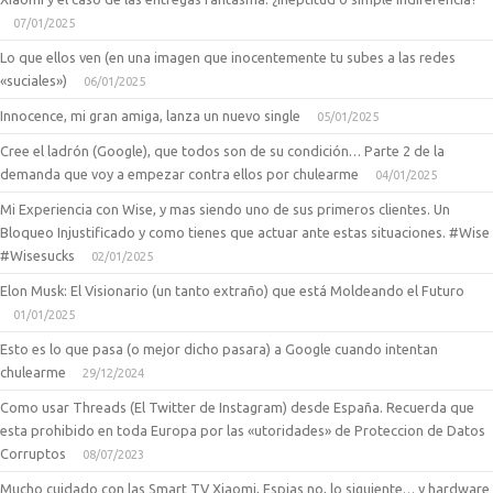
07/01/2025
Lo que ellos ven (en una imagen que inocentemente tu subes a las redes
«suciales»)
06/01/2025
Innocence, mi gran amiga, lanza un nuevo single
05/01/2025
Cree el ladrón (Google), que todos son de su condición… Parte 2 de la
demanda que voy a empezar contra ellos por chulearme
04/01/2025
Mi Experiencia con Wise, y mas siendo uno de sus primeros clientes. Un
Bloqueo Injustificado y como tienes que actuar ante estas situaciones. #Wise
#Wisesucks
02/01/2025
Elon Musk: El Visionario (un tanto extraño) que está Moldeando el Futuro
01/01/2025
Esto es lo que pasa (o mejor dicho pasara) a Google cuando intentan
chulearme
29/12/2024
Como usar Threads (El Twitter de Instagram) desde España. Recuerda que
esta prohibido en toda Europa por las «utoridades» de Proteccion de Datos
Corruptos
08/07/2023
Mucho cuidado con las Smart TV Xiaomi, Espias no, lo siguiente… y hardware