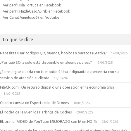
Ver perfil IslaTortuga en Facebook
Ver perfil HazleCasoAlFriki en Facebook
Ver Canal Angeloso69 en Youtube
Lo que se dice
Necesitas usar codigos QR, buenos, bonitos y baratos (Gratix)?
14/01/2025
¿Por qué SOra solo está disponible en algunos países?
13/01/2025
¿Samsung se queda con tu monitor? Una indignante experiencia con su
servicio de atención al cliente
12/01/2025
FileCR.com: ¿Un recurso digital o una operación en la economía gris?
11/01/2025
Cuanto cuesta un Espectaculo de Drones
10/01/2025
El Poder de la IA en los Parkings de Coches
09/01/2025
EL primer VIDEO de YouTube MEJORADO con IA en HD 4k
08/01/2025
Xiaomi y el caso de las entregas fantasma: ¿ineptitud o simple indiferencia?