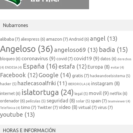
Nubarrones
angel
(13)
alibaba
(7)
amazon
(7)
aliexpress
(6)
Android
(6)
Angeloso
(36)
badia
(15)
angeloso69
(13)
coronavirus
(9)
covid19
(9)
covid
(7)
bloqueo
(6)
datos
(6)
derechos
España
(16)
estafa
(12)
Europa
(8)
(4)
ENDESA
(4)
evitar
(4)
Google
(14)
Facebook
(12)
gratis
(7)
hackeandoelsistema
(5)
hazlecasoalfriki
(11)
instagram
(8)
hacker
(5)
IBERDROLA
(4)
islatortuga
(24)
movil
(9)
internet
(6)
netflix
(6)
legal
(5)
seguridad
(8)
spain
(7)
ordenador
(6)
películas
(5)
solar
(5)
teamviewer
(4)
video
(8)
timo
(7)
Twitter
(7)
virtual
(7)
virus
(7)
Telefónica
(4)
youtube
(13)
HORAS E INFORMACIÓN