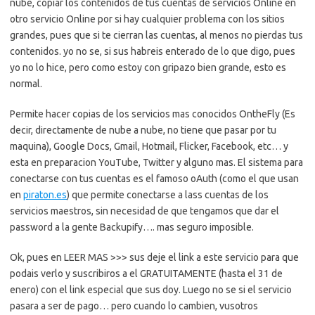
nube, copiar los contenidos de tus cuentas de servicios Online en
otro servicio Online por si hay cualquier problema con los sitios
grandes, pues que si te cierran las cuentas, al menos no pierdas tus
contenidos. yo no se, si sus habreis enterado de lo que digo, pues
yo no lo hice, pero como estoy con gripazo bien grande, esto es
normal.
Permite hacer copias de los servicios mas conocidos OntheFly (Es
decir, directamente de nube a nube, no tiene que pasar por tu
maquina), Google Docs, Gmail, Hotmail, Flicker, Facebook, etc… y
esta en preparacion YouTube, Twitter y alguno mas. El sistema para
conectarse con tus cuentas es el famoso oAuth (como el que usan
en
piraton.es
) que permite conectarse a lass cuentas de los
servicios maestros, sin necesidad de que tengamos que dar el
password a la gente Backupify…. mas seguro imposible.
Ok, pues en LEER MAS >>> sus deje el link a este servicio para que
podais verlo y suscribiros a el GRATUITAMENTE (hasta el 31 de
enero) con el link especial que sus doy. Luego no se si el servicio
pasara a ser de pago… pero cuando lo cambien, vusotros