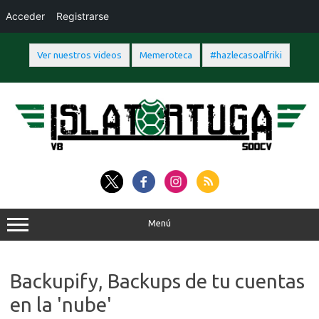
Acceder
Registrarse
Ver nuestros videos
Memeroteca
#hazlecasoalfriki
Saltar
al
contenido
Menú
Backupify, Backups de tu cuentas
en la 'nube'