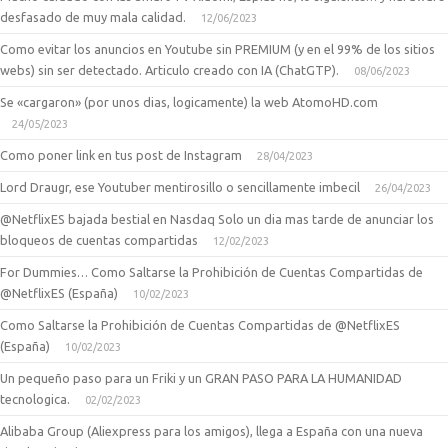
desfasado de muy mala calidad.
12/06/2023
Como evitar los anuncios en Youtube sin PREMIUM (y en el 99% de los sitios
webs) sin ser detectado. Articulo creado con IA (ChatGTP).
08/06/2023
Se «cargaron» (por unos dias, logicamente) la web AtomoHD.com
24/05/2023
Como poner link en tus post de Instagram
28/04/2023
Lord Draugr, ese Youtuber mentirosillo o sencillamente imbecil
26/04/2023
@NetflixES bajada bestial en Nasdaq Solo un dia mas tarde de anunciar los
bloqueos de cuentas compartidas
12/02/2023
For Dummies… Como Saltarse la Prohibición de Cuentas Compartidas de
@NetflixES (España)
10/02/2023
Como Saltarse la Prohibición de Cuentas Compartidas de @NetflixES
(España)
10/02/2023
Un pequeño paso para un Friki y un GRAN PASO PARA LA HUMANIDAD
tecnologica.
02/02/2023
Alibaba Group (Aliexpress para los amigos), llega a España con una nueva