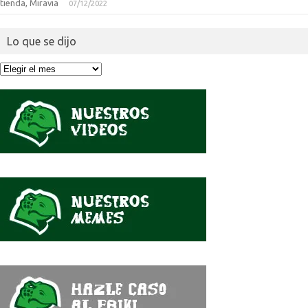
tienda, Miravia
07/12/2022
Lo que se dijo
Lo
que
se
dijo