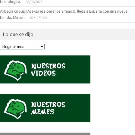
tecnologica.
02/02/2023
Alibaba Group (Aliexpress para los amigos), llega a España con una nueva
tienda, Miravia
07/12/2022
Lo que se dijo
Lo
que
se
dijo