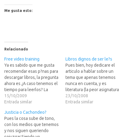
Me gusta esto:
Relacionado
Free video training
Libros dignos de ser le?s
Ya es sabido que me gusta
Pues bien, hoy dedicare el
recomendar esas p?nas para
articulo a hablar sobre un
descargar libros, la pregunta
tema que apenas tenemos
ahora es ¿A caso tenemos el
nunca en cuenta, y es
tiempo para leerlos? La
literatura (la peor asignatura
respuesta no me interesa en
15/10/2009
que daba en secundaria)
23/10/2008
este momento ya cada
Entrada similar
pero no esa literatura toston
Entrada similar
cabeza es un mundo.Lo que
que nos obligan a leer al
Justicia o Cachondeo?
hoy recomiendo son esos
cole, sino literatura de
Pues la cosa sube de tono,
videos que ayudan cuando
calidad y autores que
con los medios que tenemos
no tenemos el tiempo…
merecen la pena ser…
y nos siguen queriendo
sojuzgar.Siendo yo