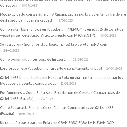
Corruptos
08/07/2023
Mucho cuidado con las Smart TV Xiaomi, Espias no, lo siguiente… y hardware
desfasado de muy mala calidad.
12/06/2023
Como evitar los anuncios en Youtube sin PREMIUM (y en el 99% de los sitios
webs) sin ser detectado. Articulo creado con IA (ChatGTP).
08/06/2023
Se «cargaron» (por unos dias, logicamente) la web AtomoHD.com
24/05/2023
Como poner link en tus post de Instagram
28/04/2023
Lord Draugr, ese Youtuber mentirosillo o sencillamente imbecil
26/04/2023
@NetflixES bajada bestial en Nasdaq Solo un dia mas tarde de anunciar los
bloqueos de cuentas compartidas
12/02/2023
For Dummies… Como Saltarse la Prohibición de Cuentas Compartidas de
@NetflixES (España)
10/02/2023
Como Saltarse la Prohibición de Cuentas Compartidas de @NetflixES
(España)
10/02/2023
Un pequeño paso para un Friki y un GRAN PASO PARA LA HUMANIDAD