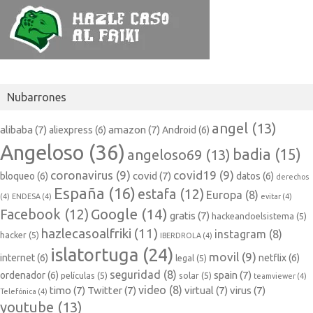
Nubarrones
angel
(13)
alibaba
(7)
amazon
(7)
aliexpress
(6)
Android
(6)
Angeloso
(36)
badia
(15)
angeloso69
(13)
coronavirus
(9)
covid19
(9)
covid
(7)
bloqueo
(6)
datos
(6)
derechos
España
(16)
estafa
(12)
Europa
(8)
(4)
ENDESA
(4)
evitar
(4)
Google
(14)
Facebook
(12)
gratis
(7)
hackeandoelsistema
(5)
hazlecasoalfriki
(11)
instagram
(8)
hacker
(5)
IBERDROLA
(4)
islatortuga
(24)
movil
(9)
internet
(6)
netflix
(6)
legal
(5)
seguridad
(8)
spain
(7)
ordenador
(6)
películas
(5)
solar
(5)
teamviewer
(4)
video
(8)
timo
(7)
Twitter
(7)
virtual
(7)
virus
(7)
Telefónica
(4)
youtube
(13)