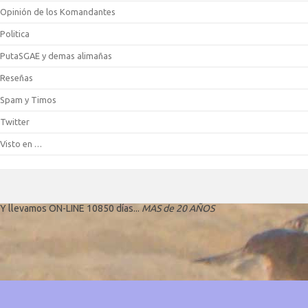
Opinión de los Komandantes
Politica
PutaSGAE y demas alimañas
Reseñas
Spam y Timos
Twitter
Visto en …
Y llevamos ON-LINE 10850 días...
MAS de 20 AÑOS