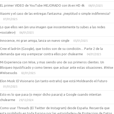
EL primer VIDEO de YouTube MEJORADO con IA en HD 4k
08/01/2025
Xiaomi y el caso de las entregas fantasma: ¿ineptitud o simple indiferencia?
07/01/2025
Lo que ellos ven (en una imagen que inocentemente tu subes a las redes
«suciales»)
06/01/2025
Innocence, mi gran amiga, lanza un nuevo single
05/01/2025
Cree el ladrón (Google), que todos son de su condición… Parte 2 de la
demanda que voy a empezar contra ellos por chulearme
04/01/2025
Mi Experiencia con Wise, y mas siendo uno de sus primeros clientes. Un
Bloqueo Injustificado y como tienes que actuar ante estas situaciones. #Wise
#Wisesucks
02/01/2025
Elon Musk: El Visionario (un tanto extraño) que está Moldeando el Futuro
01/01/2025
Esto es lo que pasa (o mejor dicho pasara) a Google cuando intentan
chulearme
29/12/2024
Como usar Threads (El Twitter de Instagram) desde España. Recuerda que
esta prohibido en toda Europa por las «utoridades» de Proteccion de Datos