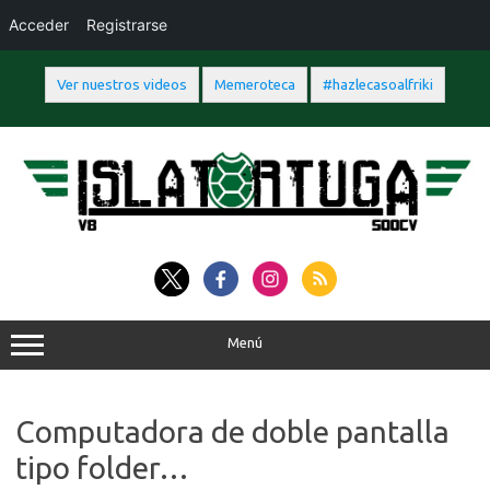
Acceder
Registrarse
Ver nuestros videos
Memeroteca
#hazlecasoalfriki
Saltar
al
contenido
Menú
Computadora de doble pantalla
tipo folder…