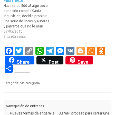
#manifiesto
Hace unos 500 a? algo poco
conocido como la Santa
Inquisicion, decidio prohibir
una serie de libros, y autores
y parrafos que no le eran
afines a sus intereses. Hace
07/05/2010
unos 65 a?los Nazis hicieron
Entrada similar
algo parecido con los libros
Judios. Ahora llega Sinde y
Fa
T
C
W
T
M
V
Bl
M
O
como quiere pasar a la…
c
w
o
h
el
es
K
o
e
d
Share
Post
Save
e
it
p
at
e
se
g
n
n
C
b
te
y
s
gr
n
g
e
o
o
o
r
Li
A
a
g
er
a
kl
m
Categoría: Sin categoría
o
n
p
m
er
m
as
p
k
k
p
e
sn
ar
ik
Navegación de entradas
ti
←
Nuevas formas de enga?a la
As?er?l proceso para cerrar una