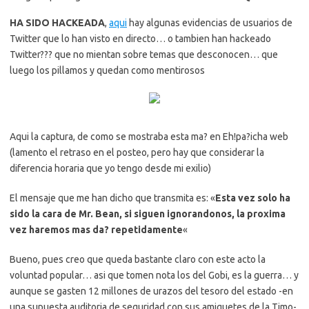
HA SIDO HACKEADA
,
aqui
hay algunas evidencias de usuarios de
Twitter que lo han visto en directo… o tambien han hackeado
Twitter??? que no mientan sobre temas que desconocen… que
luego los pillamos y quedan como mentirosos
Aqui la captura, de como se mostraba esta ma? en Eh!pa?icha web
(lamento el retraso en el posteo, pero hay que considerar la
diferencia horaria que yo tengo desde mi exilio)
El mensaje que me han dicho que transmita es: «
Esta vez solo ha
sido la cara de Mr. Bean, si siguen ignorandonos, la proxima
vez haremos mas da? repetidamente
«
Bueno, pues creo que queda bastante claro con este acto la
voluntad popular… asi que tomen nota los del Gobi, es la guerra… y
aunque se gasten 12 millones de urazos del tesoro del estado -en
una supuesta auditoria de seguridad con sus amiguetes de la Timo-