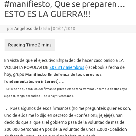
#manifiesto, Que se preparen…
ESTO ES LA GUERRA!!!
por
Angeloso de la Isla
|
04/01/2010
En vista de que el ejecutivo Eh!pa?decide hacer caso omiso a LA
VOLUNTA POPULAR DE
202.317 miembros
(Facebook a fecha de
hoy, grupo
Manifiesto En defensa de los derechos
)….
fundamentales en internet
– Se supone que con 50.000 firmas se puede empezar a tramitar un cambio de una Ley o
algo asi, tengo entendido… aqui hay 4 veces mas.-
…. Pues algunos de esos firmantes (no me pregunteis quienes son,
uno de ellos me lo dijo en secreto de «confesion», jejejeje), han
decidido que si que si el gobierno pasa de la voluntad de mas de
200.000 personas en pos de la voluntad de unos 2.000 -Coalicion