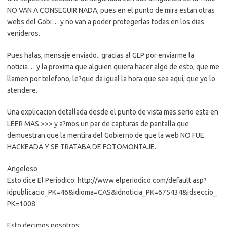
NO VAN A CONSEGUIR NADA, pues en el punto de mira estan otras
webs del Gobi… y no van a poder protegerlas todas en los dias
venideros.
Pues halas, mensaje enviado.. gracias al GLP por enviarme la
noticia… y la proxima que alguien quiera hacer algo de esto, que me
llamen por telefono, le?que da igual la hora que sea aqui, que yo lo
atendere.
Una explicacion detallada desde el punto de vista mas serio esta en
LEER MAS >>> y a?mos un par de capturas de pantalla que
demuestran que la mentira del Gobierno de que la web NO FUE
HACKEADA Y SE TRATABA DE FOTOMONTAJE.
Angeloso
Esto dice El Periodico: http://www.elperiodico.com/default.asp?
idpublicacio_PK=46&idioma=CAS&idnoticia_PK=675434&idseccio_
PK=1008
Esto decimos nosotros: