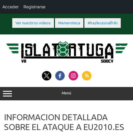
Acceder
Registrarse
Ver nuestros videos
Memeroteca
#hazlecasoalfriki
Saltar
al
contenido
Menú
INFORMACION DETALLADA
SOBRE EL ATAQUE A EU2010.ES