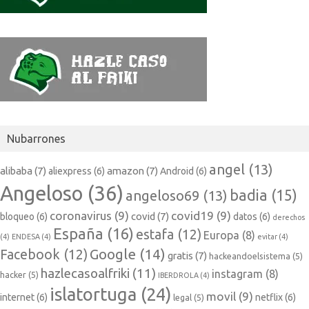
Nubarrones
angel
(13)
alibaba
(7)
amazon
(7)
aliexpress
(6)
Android
(6)
Angeloso
(36)
badia
(15)
angeloso69
(13)
coronavirus
(9)
covid19
(9)
covid
(7)
bloqueo
(6)
datos
(6)
derechos
España
(16)
estafa
(12)
Europa
(8)
(4)
ENDESA
(4)
evitar
(4)
Google
(14)
Facebook
(12)
gratis
(7)
hackeandoelsistema
(5)
hazlecasoalfriki
(11)
instagram
(8)
hacker
(5)
IBERDROLA
(4)
islatortuga
(24)
movil
(9)
internet
(6)
netflix
(6)
legal
(5)