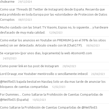
chulearme
29/12/2024
Como usar Threads (El Twitter de Instagram) desde España. Recuerda que
esta prohibido en toda Europa por las «utoridades» de Proteccion de Datos
Corruptos
08/07/2023
Mucho cuidado con las Smart TV Xiaomi, Espias no, lo siguiente… y hardware
desfasado de muy mala calidad.
12/06/2023
Como evitar los anuncios en Youtube sin PREMIUM (y en el 99% de los sitios
webs) sin ser detectado. Articulo creado con IA (ChatGTP).
08/06/2023
Se «cargaron» (por unos dias, logicamente) la web AtomoHD.com
24/05/2023
Como poner link en tus post de Instagram
28/04/2023
Lord Draugr, ese Youtuber mentirosillo o sencillamente imbecil
26/04/2023
@NetflixES bajada bestial en Nasdaq Solo un dia mas tarde de anunciar los
bloqueos de cuentas compartidas
12/02/2023
For Dummies… Como Saltarse la Prohibición de Cuentas Compartidas de
@NetflixES (España)
10/02/2023
Como Saltarse la Prohibición de Cuentas Compartidas de @NetflixES