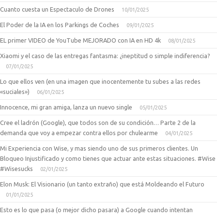
Cuanto cuesta un Espectaculo de Drones
10/01/2025
El Poder de la IA en los Parkings de Coches
09/01/2025
EL primer VIDEO de YouTube MEJORADO con IA en HD 4k
08/01/2025
Xiaomi y el caso de las entregas fantasma: ¿ineptitud o simple indiferencia?
07/01/2025
Lo que ellos ven (en una imagen que inocentemente tu subes a las redes
«suciales»)
06/01/2025
Innocence, mi gran amiga, lanza un nuevo single
05/01/2025
Cree el ladrón (Google), que todos son de su condición… Parte 2 de la
demanda que voy a empezar contra ellos por chulearme
04/01/2025
Mi Experiencia con Wise, y mas siendo uno de sus primeros clientes. Un
Bloqueo Injustificado y como tienes que actuar ante estas situaciones. #Wise
#Wisesucks
02/01/2025
Elon Musk: El Visionario (un tanto extraño) que está Moldeando el Futuro
01/01/2025
Esto es lo que pasa (o mejor dicho pasara) a Google cuando intentan