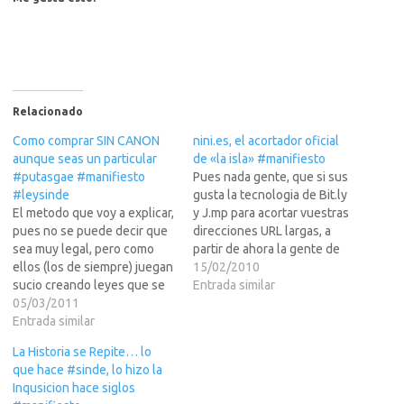
Relacionado
Como comprar SIN CANON
nini.es, el acortador oficial
aunque seas un particular
de «la isla» #manifiesto
#putasgae #manifiesto
Pues nada gente, que si sus
#leysinde
gusta la tecnologia de Bit.ly
El metodo que voy a explicar,
y J.mp para acortar vuestras
pues no se puede decir que
direcciones URL largas, a
sea muy legal, pero como
partir de ahora la gente de
ellos (los de siempre) juegan
FDAH.net sus ofrece el
15/02/2010
sucio creando leyes que se
primer acortador de URL con
Entrada similar
saltan los jueces, pues
05/03/2011
dicha tecnologia dentro del
vamos a darle con el mismo
Entrada similar
dominio .es NINI.ESTodavia
palo, que ellos a nosotros.
esta en modo Beta, pero ya
La Historia se Repite… lo
No puede haber LeySinde y
funciona, lo…
que hace #sinde, lo hizo la
Canon, no es…
Inqusicion hace siglos