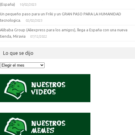
(España)
10/02/2023
Un pequeño paso para un Friki y un GRAN PASO PARA LA HUMANIDAD
tecnologica.
02/02/2023
Alibaba Group (Aliexpress para los amigos), llega a España con una nueva
tienda, Miravia
07/12/2022
Lo que se dijo
Lo
que
se
dijo