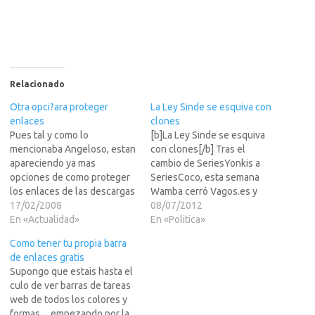
Relacionado
Otra opci?ara proteger
La Ley Sinde se esquiva con
enlaces
clones
Pues tal y como lo
[b]La Ley Sinde se esquiva
mencionaba Angeloso, estan
con clones[/b] Tras el
apareciendo ya mas
cambio de SeriesYonkis a
opciones de como proteger
SeriesCoco, esta semana
los enlaces de las descargas
Wamba cerró Vagos.es y
de estos sitios ya tan
17/02/2008
lanzó Zasca.com, un sitio
08/07/2012
famosos ya que para que
En «Actualidad»
con la misma filosofía de
En «Politica»
hacerles mas publicidad.El
fondo. Cuando finalmente la
Como tener tu propia barra
formato de este sitio es que
llamada Ley Sinde fue
de enlaces gratis
introducis el enlace a
aprobada el pasado mes de
Supongo que estais hasta el
proteger, si se desea se
diciembre, todas las miradas
culo de ver barras de tareas
puede poner…
se dirigieron hacia varios…
web de todos los colores y
formas.... empezando por la