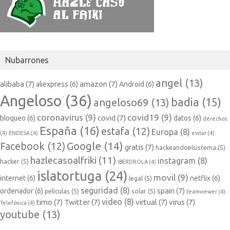
Nubarrones
angel
(13)
alibaba
(7)
amazon
(7)
aliexpress
(6)
Android
(6)
Angeloso
(36)
badia
(15)
angeloso69
(13)
coronavirus
(9)
covid19
(9)
covid
(7)
bloqueo
(6)
datos
(6)
derechos
España
(16)
estafa
(12)
Europa
(8)
(4)
ENDESA
(4)
evitar
(4)
Google
(14)
Facebook
(12)
gratis
(7)
hackeandoelsistema
(5)
hazlecasoalfriki
(11)
instagram
(8)
hacker
(5)
IBERDROLA
(4)
islatortuga
(24)
movil
(9)
internet
(6)
netflix
(6)
legal
(5)
seguridad
(8)
spain
(7)
ordenador
(6)
películas
(5)
solar
(5)
teamviewer
(4)
video
(8)
timo
(7)
Twitter
(7)
virtual
(7)
virus
(7)
Telefónica
(4)
youtube
(13)