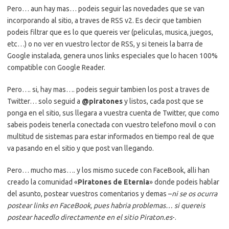
Pero… aun hay mas… podeis seguir las novedades que se van
incorporando al sitio, a traves de RSS v2. Es decir que tambien
podeis filtrar que es lo que quereis ver (peliculas, musica, juegos,
etc…) o no ver en vuestro lector de RSS, y si teneis la barra de
Google instalada, genera unos links especiales que lo hacen 100%
compatible con Google Reader.
Pero…. si, hay mas…. podeis seguir tambien los post a traves de
Twitter… solo seguid a
@piratones
y listos, cada post que se
ponga en el sitio, sus llegara a vuestra cuenta de Twitter, que como
sabeis podeis tenerla conectada con vuestro telefono movil o con
multitud de sistemas para estar informados en tiempo real de que
va pasando en el sitio y que post van llegando.
Pero… mucho mas…. y los mismo sucede con FaceBook, alli han
creado la comunidad «
Piratones de Eternia
» donde podeis hablar
del asunto, postear vuestros comentarios y demas –
ni se os ocurra
postear links en FaceBook, pues habria problemas… si quereis
postear hacedlo directamente en el sitio Piraton.es
-.