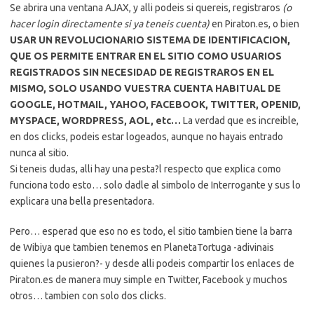
Se abrira una ventana AJAX, y alli podeis si quereis, registraros
(o
hacer login directamente si ya teneis cuenta)
en Piraton.es, o bien
USAR UN REVOLUCIONARIO SISTEMA DE IDENTIFICACION,
QUE OS PERMITE ENTRAR EN EL SITIO COMO USUARIOS
REGISTRADOS SIN NECESIDAD DE REGISTRAROS EN EL
MISMO, SOLO USANDO VUESTRA CUENTA HABITUAL DE
GOOGLE, HOTMAIL, YAHOO, FACEBOOK, TWITTER, OPENID,
MYSPACE, WORDPRESS, AOL, etc…
La verdad que es increible,
en dos clicks, podeis estar logeados, aunque no hayais entrado
nunca al sitio.
Si teneis dudas, alli hay una pesta?l respecto que explica como
funciona todo esto… solo dadle al simbolo de Interrogante y sus lo
explicara una bella presentadora.
Pero… esperad que eso no es todo, el sitio tambien tiene la barra
de Wibiya que tambien tenemos en PlanetaTortuga -adivinais
quienes la pusieron?- y desde alli podeis compartir los enlaces de
Piraton.es de manera muy simple en Twitter, Facebook y muchos
otros… tambien con solo dos clicks.