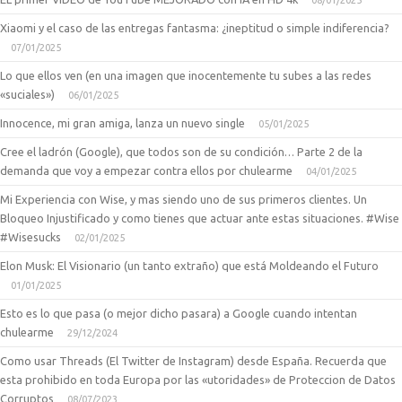
08/01/2025
Xiaomi y el caso de las entregas fantasma: ¿ineptitud o simple indiferencia?
07/01/2025
Lo que ellos ven (en una imagen que inocentemente tu subes a las redes
«suciales»)
06/01/2025
Innocence, mi gran amiga, lanza un nuevo single
05/01/2025
Cree el ladrón (Google), que todos son de su condición… Parte 2 de la
demanda que voy a empezar contra ellos por chulearme
04/01/2025
Mi Experiencia con Wise, y mas siendo uno de sus primeros clientes. Un
Bloqueo Injustificado y como tienes que actuar ante estas situaciones. #Wise
#Wisesucks
02/01/2025
Elon Musk: El Visionario (un tanto extraño) que está Moldeando el Futuro
01/01/2025
Esto es lo que pasa (o mejor dicho pasara) a Google cuando intentan
chulearme
29/12/2024
Como usar Threads (El Twitter de Instagram) desde España. Recuerda que
esta prohibido en toda Europa por las «utoridades» de Proteccion de Datos
Corruptos
08/07/2023