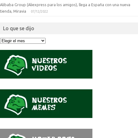
Alibaba Group (Aliexpress para los amigos), llega a España con una nueva
tienda, Miravia
07/12/2022
Lo que se dijo
Lo
que
se
dijo