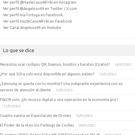
Ver perfil @HazleCasoAlFriki en Instagram
Ver perfil @Angeloso69 en Twitter / X.com
Ver perfil IslaTortuga en Facebook
Ver perfil HazleCasoAlFriki en Facebook
Ver Canal Angeloso69 en Youtube
Lo que se dice
Necesitas usar codigos QR, buenos, bonitos y baratos (Gratix)?
14/01/2025
¿Por qué SOra solo está disponible en algunos países?
13/01/2025
¿Samsung se queda con tu monitor? Una indignante experiencia con su
servicio de atención al cliente
12/01/2025
FileCR.com: ¿Un recurso digital o una operación en la economía gris?
11/01/2025
Cuanto cuesta un Espectaculo de Drones
10/01/2025
El Poder de la IA en los Parkings de Coches
09/01/2025
EL primer VIDEO de YouTube MEJORADO con IA en HD 4k