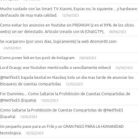
Mucho cuidado con las Smart TV Xiaomi, Espias no, lo siguiente… y hardware
desfasado de muy mala calidad.
12/06/2023
Como evitar los anuncios en Youtube sin PREMIUM (y en el 99% de los sitios
webs) sin ser detectado. Articulo creado con IA (ChatGTP).
08/06/2023
Se «cargaron» (por unos dias, logicamente) la web AtomoHD.com
24/05/2023
Como poner link en tus post de Instagram
28/04/2023
Lord Draugr, ese Youtuber mentirosillo o sencillamente imbecil
26/04/2023
@NetflixES bajada bestial en Nasdaq Solo un dia mas tarde de anunciar los
bloqueos de cuentas compartidas
12/02/2023
For Dummies… Como Saltarse la Prohibición de Cuentas Compartidas de
@NetflixES (España)
10/02/2023
Como Saltarse la Prohibición de Cuentas Compartidas de @NetflixES
(España)
10/02/2023
Un pequeño paso para un Friki y un GRAN PASO PARA LA HUMANIDAD
tecnologica.
02/02/2023