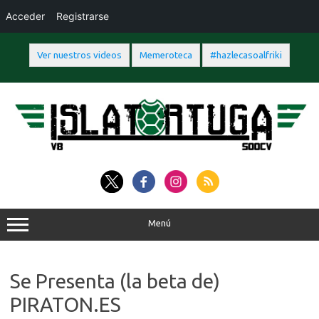
Acceder
Registrarse
Ver nuestros videos
Memeroteca
#hazlecasoalfriki
Saltar
al
contenido
Menú
Se Presenta (la beta de)
PIRATON.ES