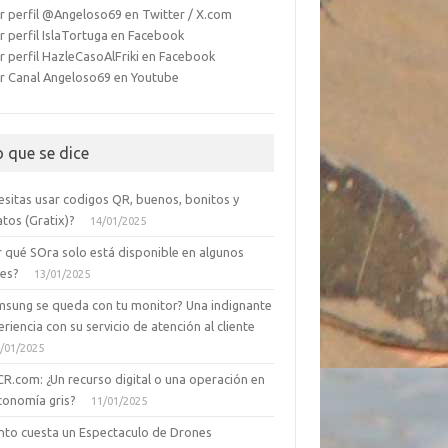
r perfil @Angeloso69 en Twitter / X.com
r perfil IslaTortuga en Facebook
r perfil HazleCasoAlFriki en Facebook
r Canal Angeloso69 en Youtube
o que se dice
esitas usar codigos QR, buenos, bonitos y
tos (Gratix)?
14/01/2025
r qué SOra solo está disponible en algunos
ses?
13/01/2025
msung se queda con tu monitor? Una indignante
riencia con su servicio de atención al cliente
/01/2025
CR.com: ¿Un recurso digital o una operación en
conomía gris?
11/01/2025
nto cuesta un Espectaculo de Drones