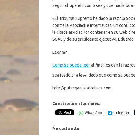
seguir chupando como sea y que nadie tarare
«El Tribunal Supremo ha dado la raz? la Soci
contra la Asociaci?e Internautas, un conflic
la citada asociaci?or contener en su web di
SGAE y de su presidente ejecutivo, Eduardo 
Leer m?..
Como se puede leer
al final les dan la raz?
sea fastidiar a la AI, dado que como se pued
http://putasgae.islatortuga.com
Compártelo en tus muros:
WhatsApp
Telegram
Me gusta esto: