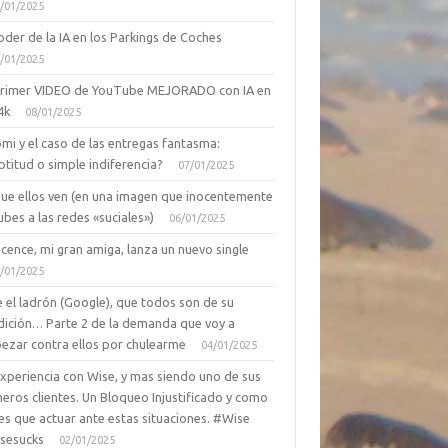
/01/2025
oder de la IA en los Parkings de Coches
/01/2025
primer VIDEO de YouTube MEJORADO con IA en
4k
08/01/2025
mi y el caso de las entregas fantasma:
ptitud o simple indiferencia?
07/01/2025
que ellos ven (en una imagen que inocentemente
ubes a las redes «suciales»)
06/01/2025
cence, mi gran amiga, lanza un nuevo single
/01/2025
 el ladrón (Google), que todos son de su
dición… Parte 2 de la demanda que voy a
ezar contra ellos por chulearme
04/01/2025
Experiencia con Wise, y mas siendo uno de sus
eros clientes. Un Bloqueo Injustificado y como
es que actuar ante estas situaciones. #Wise
sesucks
02/01/2025