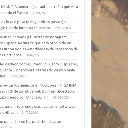
 Musk: El Visionario (un tanto extraño) que está
deando el Futuro
01/01/2025
 es lo que pasa (o mejor dicho pasara) a
gle cuando intentan chulearme
29/12/2024
o usar Threads (El Twitter de Instagram)
de España. Recuerda que esta prohibido en
a Europa por las «utoridades» de Proteccion de
os Corruptos
08/07/2023
ho cuidado con las Smart TV Xiaomi, Espias no,
siguiente… y hardware desfasado de muy mala
dad.
12/06/2023
o evitar los anuncios en Youtube sin PREMIUM
n el 99% de los sitios webs) sin ser detectado.
culo creado con IA (ChatGTP).
08/06/2023
cargaron» (por unos dias, logicamente) la web
moHD.com
24/05/2023
o poner link en tus post de Instagram
/04/2023