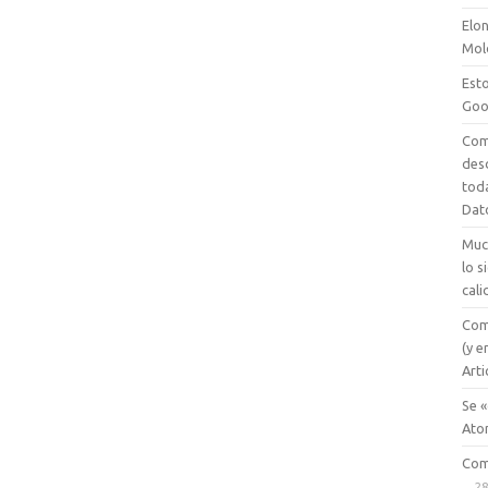
Elon
Mol
Esto
Goo
Com
des
tod
Dat
Muc
lo 
cali
Com
(y e
Arti
Se «
Ato
Com
28