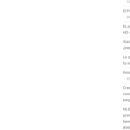
10
El P
09
EL 
HD 
Xiao
¿ine
Lo 
tu s
Inno
05
Cree
con
emp
Mi 
prim
tien
#Wi