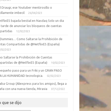
 Draugr, ese Youtuber mentirosillo o
illamente imbecil
26/04/2023
tflixES bajada bestial en Nasdaq Solo un dia
 tarde de anunciar los bloqueos de cuentas
partidas
12/02/2023
 Dummies… Como Saltarse la Prohibición de
ntas Compartidas de @NetflixES (España)
/02/2023
o Saltarse la Prohibición de Cuentas
partidas de @NetflixES (España)
10/02/2023
pequeño paso para un Friki y un GRAN PASO
A LA HUMANIDAD tecnologica.
02/02/2023
aba Group (Aliexpress para los amigos), llega a
aña con una nueva tienda, Miravia
07/12/2022
o que se dijo