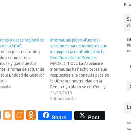
Pow
S
e
In
iones y Casas regionales
Internautas piden «fuertes»
su
s de la SGAE
sanciones para operadores que
no
 de un post en mi blog
incumplan la neutralidad en la
ado a conocer una
Red #manifiesto #redsos
uriosa y que muestra
MADRID, 1 Oct. La Asociaci?e
Di
te la forma de actuar de
Internautas ha hecho p?cas sus
d
co
able Entidad de Gesti?br
respuestas a la consulta p?ca de
el
miendo
2009
la UE sobre neutralidad en la
sticamente su
similar
Red --cuyo plazo se cerr?er-- y,
http://www.talismancirc
entre algunas peticiones,
02/10/2010
ado.com/DenunciaSGAE.
destaca la solicitud de
Entrada similar
sarlo a fondo porque no
sanciones para todos aquellos
L
sperdicio, ¿Saben en la
operadores que "no traten todo
V
Bl
M
O
Share
Post
 tarifas son de aplicaci?
el tr?co por igual". La Comisi?
K
o
e
d
caso? ¿Las…
uropea…
Ve
Ve