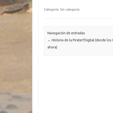
e
it
p
at
e
se
o
b
te
y
s
gr
n
m
Categoría: Sin categoría
o
r
Li
A
a
g
p
o
n
p
m
er
ar
k
k
p
ti
Navegación de entradas
←
Historia de la Pirater?Digital (desde los
r
ahora)