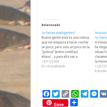
Relacionado
Ju-heces inteligentes?
Asociac
Bueno gente esta es una noticia
no fiaro
que me empieza a hacer confiar
A traves
un poco, pero solo un poco en la
he lleg
"justicia" (entre comillas)
situaci?
eh!pa?... y para ello van a
claramen
necesitar la ayuda "uropea",
19/11/2006
la Honor
porque ellos solos no se
En «Actualidad»
/>Reco
12/07/
enteran. Pero bueno, si resultan
encomia
Entrada 
que necesitan alguien que se lo
lectura.
diga,…
ulopriv
pdfRepa
tiene de
Fa
T
C
W
T
M
SGAE que
c
w
o
h
el
es
n cada 
C
Save