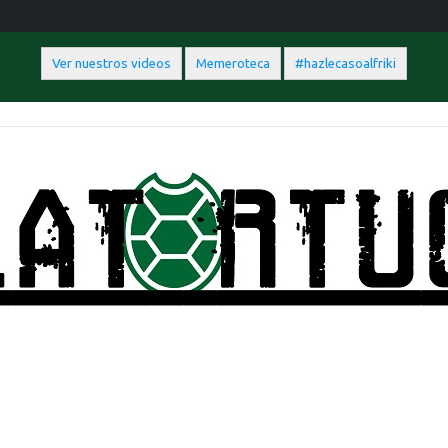
Ver nuestros videos
Memeroteca
#hazlecasoalfriki