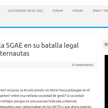
CUSTOMIZED META TAGS
FORUM
FORUM
SPAM Y TI
la SGAE en su batalla legal
B
nternautas
0 comentarios
esi? mi juicio, la AI solo presto un mirror hacia putasgae en el
manten? entre esa nefasta sociedad de gesti? la sociedad
 «reflejo» porque es una asociaci?edicada a internet,
amiguetes que canturreaban en los 60/70 y que ahora quieren