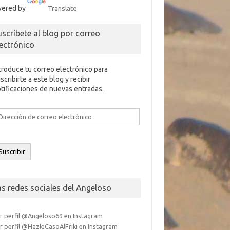
ered by
Translate
uscríbete al blog por correo
lectrónico
troduce tu correo electrónico para
scribirte a este blog y recibir
tificaciones de nuevas entradas.
rección
e
rreo
ectrónico
Suscribir
as redes sociales del Angeloso
r perfil @Angeloso69 en Instagram
r perfil @HazleCasoAlFriki en Instagram