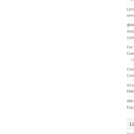
Lord
senc
@Ne
mas
com
For
Cue
10
Com
Com
Un 
PAR
Alib
Esp
L