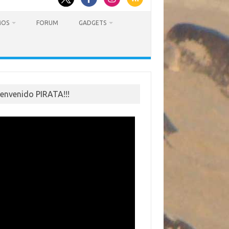
MOS
FORUM
GADGETS
ienvenido PIRATA!!!