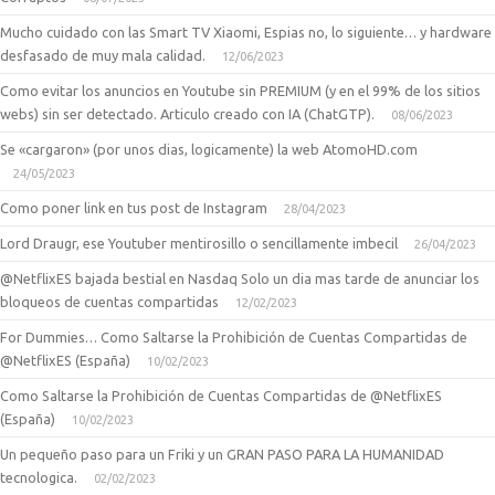
Mucho cuidado con las Smart TV Xiaomi, Espias no, lo siguiente… y hardware
desfasado de muy mala calidad.
12/06/2023
Como evitar los anuncios en Youtube sin PREMIUM (y en el 99% de los sitios
webs) sin ser detectado. Articulo creado con IA (ChatGTP).
08/06/2023
Se «cargaron» (por unos dias, logicamente) la web AtomoHD.com
24/05/2023
Como poner link en tus post de Instagram
28/04/2023
Lord Draugr, ese Youtuber mentirosillo o sencillamente imbecil
26/04/2023
@NetflixES bajada bestial en Nasdaq Solo un dia mas tarde de anunciar los
bloqueos de cuentas compartidas
12/02/2023
For Dummies… Como Saltarse la Prohibición de Cuentas Compartidas de
@NetflixES (España)
10/02/2023
Como Saltarse la Prohibición de Cuentas Compartidas de @NetflixES
(España)
10/02/2023
Un pequeño paso para un Friki y un GRAN PASO PARA LA HUMANIDAD
tecnologica.
02/02/2023