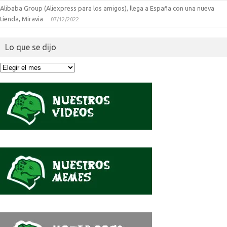
Alibaba Group (Aliexpress para los amigos), llega a España con una nueva
tienda, Miravia
07/12/2022
Lo que se dijo
Lo
que
se
dijo