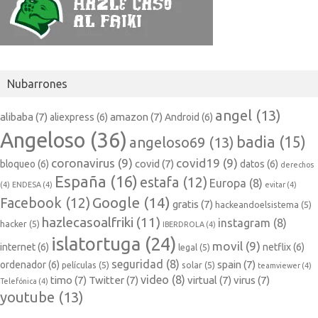
Nubarrones
angel
(13)
alibaba
(7)
amazon
(7)
aliexpress
(6)
Android
(6)
Angeloso
(36)
badia
(15)
angeloso69
(13)
coronavirus
(9)
covid19
(9)
covid
(7)
bloqueo
(6)
datos
(6)
derechos
España
(16)
estafa
(12)
Europa
(8)
(4)
ENDESA
(4)
evitar
(4)
Google
(14)
Facebook
(12)
gratis
(7)
hackeandoelsistema
(5)
hazlecasoalfriki
(11)
instagram
(8)
hacker
(5)
IBERDROLA
(4)
islatortuga
(24)
movil
(9)
internet
(6)
netflix
(6)
legal
(5)
seguridad
(8)
spain
(7)
ordenador
(6)
películas
(5)
solar
(5)
teamviewer
(4)
video
(8)
timo
(7)
Twitter
(7)
virtual
(7)
virus
(7)
Telefónica
(4)
youtube
(13)