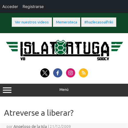
Acceder
Registrarse
Ver nuestros videos
Memeroteca
#hazlecasoalfriki
Saltar
al
contenido
Menú
Atreverse a liberar?
por
Angeloso de la Isla
|
21/12/2009