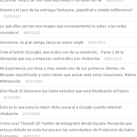
EL primer VIDEO de YouTube MEJORADO con IA en HD 4k
08/01/2025
Xiaomi y el caso de las entregas fantasma: ¿ineptitud o simple indiferencia?
07/01/2025
Lo que ellos ven (en una imagen que inocentemente tu subes a las redes
«suciales»)
06/01/2025
Innocence, mi gran amiga, lanza un nuevo single
05/01/2025
Cree el ladrón (Google), que todos son de su condición… Parte 2 de la
demanda que voy a empezar contra ellos por chulearme
04/01/2025
Mi Experiencia con Wise, y mas siendo uno de sus primeros clientes. Un
Bloqueo Injustificado y como tienes que actuar ante estas situaciones. #Wise
#Wisesucks
02/01/2025
Elon Musk: El Visionario (un tanto extraño) que está Moldeando el Futuro
01/01/2025
Esto es lo que pasa (o mejor dicho pasara) a Google cuando intentan
chulearme
29/12/2024
Como usar Threads (El Twitter de Instagram) desde España. Recuerda que
esta prohibido en toda Europa por las «utoridades» de Proteccion de Datos
Corruptos
08/07/2023