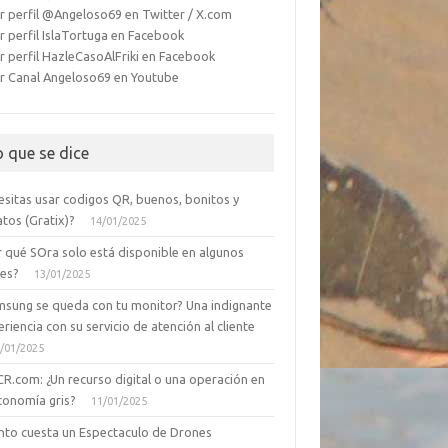
r perfil @Angeloso69 en Twitter / X.com
r perfil IslaTortuga en Facebook
r perfil HazleCasoAlFriki en Facebook
r Canal Angeloso69 en Youtube
o que se dice
esitas usar codigos QR, buenos, bonitos y
tos (Gratix)?
14/01/2025
r qué SOra solo está disponible en algunos
ses?
13/01/2025
msung se queda con tu monitor? Una indignante
riencia con su servicio de atención al cliente
/01/2025
CR.com: ¿Un recurso digital o una operación en
conomía gris?
11/01/2025
nto cuesta un Espectaculo de Drones