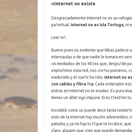
«Internet no existe
Desgraciadamente Internet no es un refugio, 
pa?virtual.
Internet no es Isla Tortuga,
ni e
Leer m?..
Bueno pues es evidente que Ribas padece un
internautas o de que nadie le tomara en ser
«A mediados de los 90 los que, despu?de pa
explor?mos esta red, nos cre?os pioneros,
madurado y el sue?e ha roto.
Internet no e
con cables y fibra ?ca
. Cada ordenador est
entras en Internet no te evades. Es pura imag
tienes un alter ego impune. Eres t?est?en tu
Increible como se puede decir tanta tonter?e
esto de la Internet hay mucho advenedizo, no
patadas y ya no hay tu t?que te localice, qu
claro, alguien que cree que puede demandar