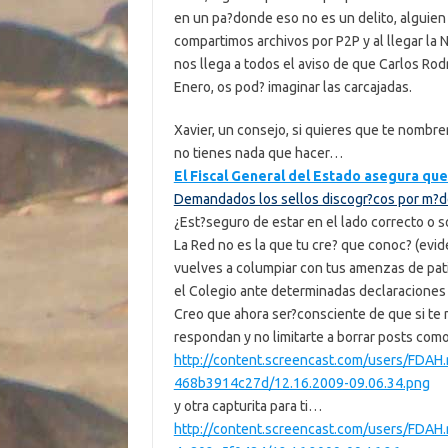
en un pa?donde eso no es un delito, alguien 
compartimos archivos por P2P y al llegar la
nos llega a todos el aviso de que Carlos Rod
Enero, os pod? imaginar las carcajadas.
Xavier, un consejo, si quieres que te nombre
no tienes nada que hacer…
El Fiscal General del Estado asegura que
Demandados los sellos discogr?cos por m?de
¿Est?seguro de estar en el lado correcto o s
La Red no es la que tu cre? que conoc? (ev
vuelves a columpiar con tus amenzas de pat
el Colegio ante determinadas declaraciones 
Creo que ahora ser?consciente de que si te 
respondan y no limitarte a borrar posts com
http://content.screencast.com/users/FDAH
468b3914c27d/12.16.2009-09.06.34.png
y otra capturita para ti…
http://content.screencast.com/users/FDAH