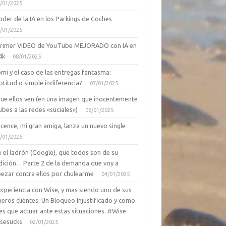
/01/2025
oder de la IA en los Parkings de Coches
/01/2025
primer VIDEO de YouTube MEJORADO con IA en
4k
08/01/2025
mi y el caso de las entregas fantasma:
ptitud o simple indiferencia?
07/01/2025
que ellos ven (en una imagen que inocentemente
ubes a las redes «suciales»)
06/01/2025
cence, mi gran amiga, lanza un nuevo single
/01/2025
 el ladrón (Google), que todos son de su
dición… Parte 2 de la demanda que voy a
ezar contra ellos por chulearme
04/01/2025
Experiencia con Wise, y mas siendo uno de sus
eros clientes. Un Bloqueo Injustificado y como
es que actuar ante estas situaciones. #Wise
sesucks
02/01/2025