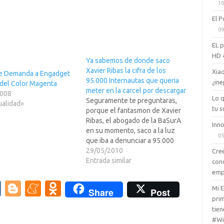
10
El P
09
EL 
HD 
Ya sabemos de donde saco
Xavier Ribas la cifra de los
Xiao
e Demanda a Engadget
95.000 Internautas que queria
¿ine
 del Color Magenta
meter en la carcel por descargar
2008
Lo 
Seguramente te preguntaras,
ualidad»
tu s
porque el fantasmon de Xavier
Ribas, el abogado de la BaSurA
Inno
en su momento, saco a la luz
05
que iba a denunciar a 95.000
internautas por descargar cosas
29/05/2010
Cree
de las redes P2P.En su momento
Entrada similar
con
pues todo el mundo lo
emp
considero una fantasmada de las
V
Bl
M
O
Mi 
Share
Post
suyas, como lo…
prim
K
o
e
d
tien
g
n
n
#Wi