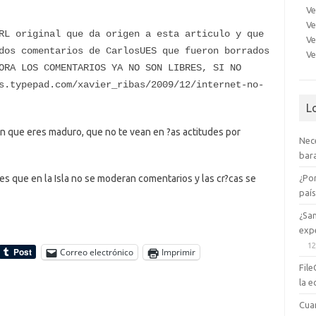
Ve
Ve
RL original que da origen a esta articulo y que
Ve
dos comentarios de CarlosUES que fueron borrados
Ve
ORA LOS COMENTARIOS YA NO SON LIBRES, SI NO
s.typepad.com/xavier_ribas/2009/12/internet-no-
L
n que eres maduro, que no te vean en ?as actitudes por
Nec
bara
¿Po
 que en la Isla no se moderan comentarios y las cr?cas se
paí
¿Sa
expe
12
Correo electrónico
Imprimir
File
la e
Cua