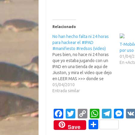
Relacionado
No han hecho falta ni 24 horas
para hackear el #IPAD
T-Mobil
#manifiesto #redsos (video)
por uso
Pues bien, no hace ni 24 horas
01/04/
que yo estaba jugando con un
En «Act
IPAD en una tienda de aqui de
Jiuston, y mira el video que dejo
en LEER MAS >>> donde se
demuestran que ya se lo han
05/04/2010
cargado.Y de veras la SINDE y
Entrada similar
esos gilipoyas quieren
controlarnos??? Pues…
Fa
T
C
W
T
M
c
w
o
h
el
es
C
Save
e
it
p
at
e
se
o