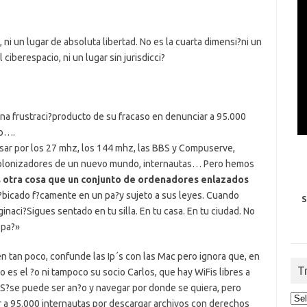
ni un lugar de absoluta libertad. No es la cuarta dimensi?ni un
l ciberespacio, ni un lugar sin jurisdicci?
a frustraci?producto de su fracaso en denunciar a 95.000
io….
sar por los 27 mhz, los 144 mhz, las BBS y Compuserve,
 colonizadores de un nuevo mundo, internautas… Pero hemos
s otra cosa que un conjunto de ordenadores enlazados
?bicado f?camente en un pa?y sujeto a sus leyes. Cuando
S
inaci?Sigues sentado en tu silla. En tu casa. En tu ciudad. No
 pa?»
n tan poco, confunde las Ip´s con las Mac pero ignora que, en
T
 es el ?o ni tampoco su socio Carlos, que hay WiFis libres a
e S?se puede ser an?o y navegar por donde se quiera, pero
 a 95.000 internautas por descargar archivos con derechos