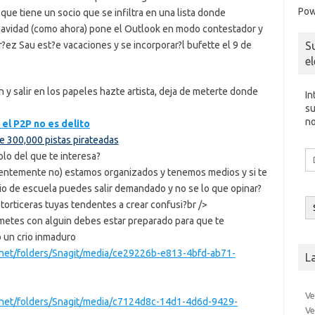
Pow
que tiene un socio que se infiltra en una lista donde
 Navidad (como ahora) pone el Outlook en modo contestador y
S
r?ez Sau est?e vacaciones y se incorporar?l bufette el 9 de
e
n y salir en los papeles hazte artista, deja de meterte donde
In
su
no
 el P2P no es delito
 300,000 pistas pirateadas
Di
olo del que te interesa?
d
identemente no) estamos organizados y tenemos medios y si te
co
io de escuela puedes salir demandado y no se lo que opinar?
el
torticeras tuyas tendentes a crear confusi?br />
metes con alguin debes estar preparado para que te
o un crio inmaduro
.net/folders/Snagit/media/ce29226b-e813-4bfd-ab71-
L
Ve
.net/folders/Snagit/media/c7124d8c-14d1-4d6d-9429-
Ve