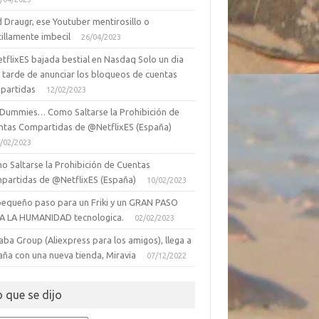
 Draugr, ese Youtuber mentirosillo o
illamente imbecil
26/04/2023
tflixES bajada bestial en Nasdaq Solo un dia
 tarde de anunciar los bloqueos de cuentas
partidas
12/02/2023
 Dummies… Como Saltarse la Prohibición de
ntas Compartidas de @NetflixES (España)
/02/2023
o Saltarse la Prohibición de Cuentas
partidas de @NetflixES (España)
10/02/2023
pequeño paso para un Friki y un GRAN PASO
A LA HUMANIDAD tecnologica.
02/02/2023
aba Group (Aliexpress para los amigos), llega a
aña con una nueva tienda, Miravia
07/12/2022
o que se dijo