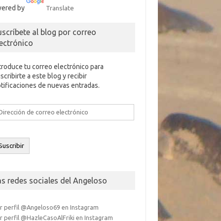
ered by
Translate
uscríbete al blog por correo
lectrónico
troduce tu correo electrónico para
scribirte a este blog y recibir
tificaciones de nuevas entradas.
rección
e
rreo
ectrónico
Suscribir
as redes sociales del Angeloso
r perfil @Angeloso69 en Instagram
r perfil @HazleCasoAlFriki en Instagram