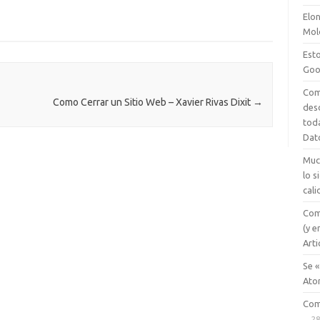
g
e
o
Elon
Mol
er
a
kl
Esto
m
as
Goo
e
sn
Com
ik
Como Cerrar un Sitio Web – Xavier Rivas Dixit
→
des
tod
i
Dat
Muc
lo 
cali
Com
(y e
Arti
Se «
Ato
Com
28