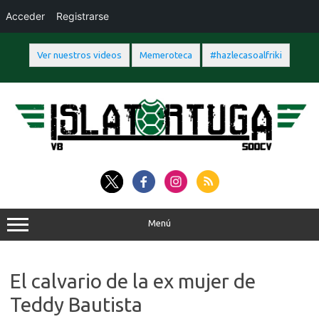
Acceder
Registrarse
Ver nuestros videos
Memeroteca
#hazlecasoalfriki
Saltar
al
contenido
Menú
El calvario de la ex mujer de
Teddy Bautista