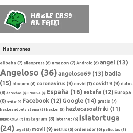
Nubarrones
angel
(13)
alibaba
(7)
amazon
(7)
aliexpress
(6)
Android
(6)
Angeloso
(36)
badia
angeloso69
(13)
(15)
coronavirus
(9)
covid19
(9)
covid
(7)
bloqueo
(6)
datos
España
(16)
estafa
(12)
Europa
(6)
derechos
(4)
ENDESA
(4)
Google
(14)
Facebook
(12)
(8)
gratis
(7)
evitar
(4)
hazlecasoalfriki
(11)
hackeandoelsistema
(5)
hacker
(5)
islatortuga
instagram
(8)
internet
(6)
IBERDROLA
(4)
(24)
movil
(9)
netflix
(6)
ordenador
(6)
legal
(5)
películas
(5)