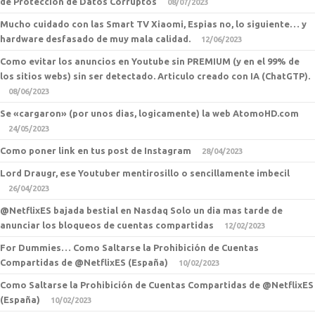
de Proteccion de Datos Corruptos
08/07/2023
Mucho cuidado con las Smart TV Xiaomi, Espias no, lo siguiente… y
hardware desfasado de muy mala calidad.
12/06/2023
Como evitar los anuncios en Youtube sin PREMIUM (y en el 99% de
los sitios webs) sin ser detectado. Articulo creado con IA (ChatGTP).
08/06/2023
Se «cargaron» (por unos dias, logicamente) la web AtomoHD.com
24/05/2023
Como poner link en tus post de Instagram
28/04/2023
Lord Draugr, ese Youtuber mentirosillo o sencillamente imbecil
26/04/2023
@NetflixES bajada bestial en Nasdaq Solo un dia mas tarde de
anunciar los bloqueos de cuentas compartidas
12/02/2023
For Dummies… Como Saltarse la Prohibición de Cuentas
Compartidas de @NetflixES (España)
10/02/2023
Como Saltarse la Prohibición de Cuentas Compartidas de @NetflixES
(España)
10/02/2023