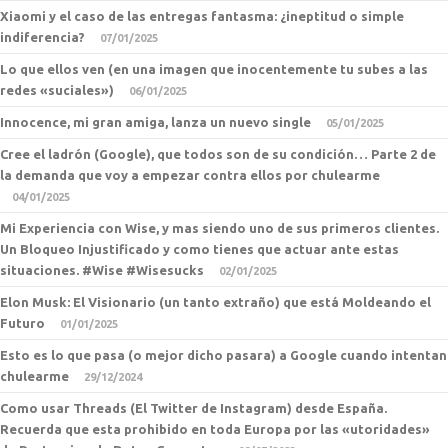
Xiaomi y el caso de las entregas fantasma: ¿ineptitud o simple
indiferencia?
07/01/2025
Lo que ellos ven (en una imagen que inocentemente tu subes a las
redes «suciales»)
06/01/2025
Innocence, mi gran amiga, lanza un nuevo single
05/01/2025
Cree el ladrón (Google), que todos son de su condición… Parte 2 de
la demanda que voy a empezar contra ellos por chulearme
04/01/2025
Mi Experiencia con Wise, y mas siendo uno de sus primeros clientes.
Un Bloqueo Injustificado y como tienes que actuar ante estas
situaciones. #Wise #Wisesucks
02/01/2025
Elon Musk: El Visionario (un tanto extraño) que está Moldeando el
Futuro
01/01/2025
Esto es lo que pasa (o mejor dicho pasara) a Google cuando intentan
chulearme
29/12/2024
Como usar Threads (El Twitter de Instagram) desde España.
Recuerda que esta prohibido en toda Europa por las «utoridades»