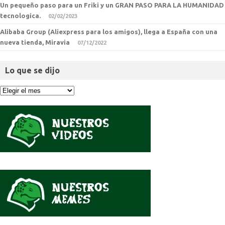
Un pequeño paso para un Friki y un GRAN PASO PARA LA HUMANIDAD
tecnologica.
02/02/2023
Alibaba Group (Aliexpress para los amigos), llega a España con una
nueva tienda, Miravia
07/12/2022
Lo que se dijo
Lo
que
se
dijo