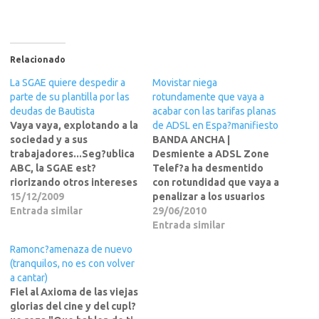
Relacionado
La SGAE quiere despedir a
Movistar niega
parte de su plantilla por las
rotundamente que vaya a
deudas de Bautista
acabar con las tarifas planas
Vaya vaya, explotando a la
de ADSL en Espa?manifiesto
sociedad y a sus
BANDA ANCHA |
trabajadores...Seg?ublica
Desmiente a ADSL Zone
ABC, la SGAE est?
Telef?a ha desmentido
riorizando otros intereses
con rotundidad que vaya a
por encima de los
15/12/2009
penalizar a los usuarios
empleos de sus
Entrada similar
que m?utilizan su conexi?
29/06/2010
trabajadores, y quiere
DSL, despu?de que el sitio
Entrada similar
despedir a 60 personas
web especializado ADSL
Ramonc?amenaza de nuevo
mientras trata de sacar
Zone afirmase -bas?ose
(tranquilos, no es con volver
adelante un emporio de
en documentaci?nterna de
a cantar)
teatros por toda Espa?El
Telef?a- que podr? estar
Fiel al Axioma de las viejas
ERE encubierto ha
siguiendo dicha
glorias del cine y del cupl?
despertado las iras de
tendencia, que ya ha