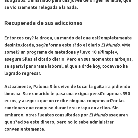
abogados. Demasiado para una joven de origen humilde, que
se vio s?amente relegada a la nada.
Recuperada de sus adicciones
Entonces cay? la droga, un mundo del que est?ompletamente
desintoxicada, seg?nforma este s?do el diario
El Mundo
.
«Me
somet? un programa de metadona y llevo 10 a?limpia»
,
asegura Siles al citado diario. Pero en sus momentos m?bajos,
se apart?l panorama laboral, al que a d?de hoy, todav?no ha
logrado regresar.
Actualmente, Paloma Siles vive de tocar la guitarra pidiendo
limosna.
Su ex marido le pasa una exigua pensi?e apenas 350
euros
, y asegura que no recibe ninguna compensaci?or las
canciones que compuso durante su etapa en activo. Sin
embargo, otras fuentes consultadas por
El Mundo
aseguran
que s?ecibe este dinero, pero no lo sabe administrar
convenientemente.