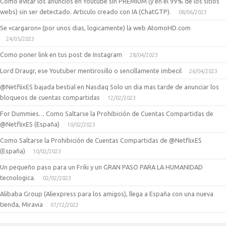
Como evitar los anuncios en Youtube sin PREMIUM (y en el 99% de los sitios
webs) sin ser detectado. Articulo creado con IA (ChatGTP).
08/06/2023
Se «cargaron» (por unos dias, logicamente) la web AtomoHD.com
24/05/2023
Como poner link en tus post de Instagram
28/04/2023
Lord Draugr, ese Youtuber mentirosillo o sencillamente imbecil
26/04/2023
@NetflixES bajada bestial en Nasdaq Solo un dia mas tarde de anunciar los
bloqueos de cuentas compartidas
12/02/2023
For Dummies… Como Saltarse la Prohibición de Cuentas Compartidas de
@NetflixES (España)
10/02/2023
Como Saltarse la Prohibición de Cuentas Compartidas de @NetflixES
(España)
10/02/2023
Un pequeño paso para un Friki y un GRAN PASO PARA LA HUMANIDAD
tecnologica.
02/02/2023
Alibaba Group (Aliexpress para los amigos), llega a España con una nueva
tienda, Miravia
07/12/2022