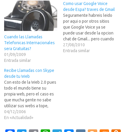
Como usar Google Voice
desde Espa? traves de Gmail
Seguramente habreis leido
por aqui o por otros sitios
que Google Voice ya se
puede usar desde la opcion
Cuando las Llamadas
chat de Gmail... pero cuando
Telefonicas Internacionales
vais a vuestra cuenta no veis
27/08/2010
sera Gratuitas?
esa opcion... pues bien, a mi
Entrada similar
01/09/2009
me pasaba lo mismo y eso
Entrada similar
que lo tenia conectado con
el Gizmo5 y…
Recibe Llamadas con Skype
desde tu Web
Con esto de la Web 2.0 pues
todo el mundo tiene su
propia web, pero el caso es
que mucha gente no sabe
utilizar sus webs a tope,
pues usan algun gestor
04/12/2006
creador de webs como
En «Actualidad»
MySpace o engendros asi...
pero bueno, si tu tienes un