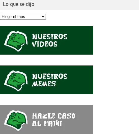
Lo que se dijo
Lo
que
se
dijo