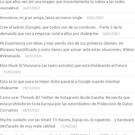
Lo que ellos ven (en una imagen que inocentemente tu subes a las redes
«suciales»)
06/01/2025
Innocence, mi gran amiga, lanza un nuevo single
05/01/2025
Cree el ladrón (Google), que todos son de su condición… Parte 2 de la
demanda que voy a empezar contra ellos por chulearme
04/01/2025
Mi Experiencia con Wise, y mas siendo uno de sus primeros clientes. Un
Bloqueo Injustificado y como tienes que actuar ante estas situaciones. #Wise
#Wisesucks
02/01/2025
Elon Musk: El Visionario (un tanto extraño) que está Moldeando el Futuro
01/01/2025
Esto es lo que pasa (o mejor dicho pasara) a Google cuando intentan
chulearme
29/12/2024
Como usar Threads (El Twitter de Instagram) desde España. Recuerda que
esta prohibido en toda Europa por las «utoridades» de Proteccion de Datos
Corruptos
08/07/2023
Mucho cuidado con las Smart TV Xiaomi, Espias no, lo siguiente… y hardware
desfasado de muy mala calidad.
12/06/2023