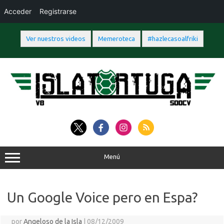
Acceder
Registrarse
Ver nuestros videos
Memeroteca
#hazlecasoalfriki
Saltar
al
contenido
Menú
Un Google Voice pero en Espa?
por
Angeloso de la Isla
|
08/12/2009