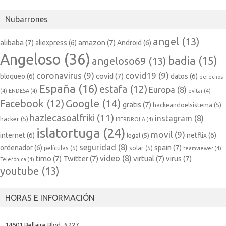
Nubarrones
angel
(13)
alibaba
(7)
amazon
(7)
aliexpress
(6)
Android
(6)
Angeloso
(36)
badia
(15)
angeloso69
(13)
coronavirus
(9)
covid19
(9)
covid
(7)
bloqueo
(6)
datos
(6)
derechos
España
(16)
estafa
(12)
Europa
(8)
(4)
ENDESA
(4)
evitar
(4)
Google
(14)
Facebook
(12)
gratis
(7)
hackeandoelsistema
(5)
hazlecasoalfriki
(11)
instagram
(8)
hacker
(5)
IBERDROLA
(4)
islatortuga
(24)
movil
(9)
internet
(6)
netflix
(6)
legal
(5)
seguridad
(8)
spain
(7)
ordenador
(6)
películas
(5)
solar
(5)
teamviewer
(4)
video
(8)
timo
(7)
Twitter
(7)
virtual
(7)
virus
(7)
Telefónica
(4)
youtube
(13)
HORAS E INFORMACIÓN
14601 Bellaire Blvd. #227