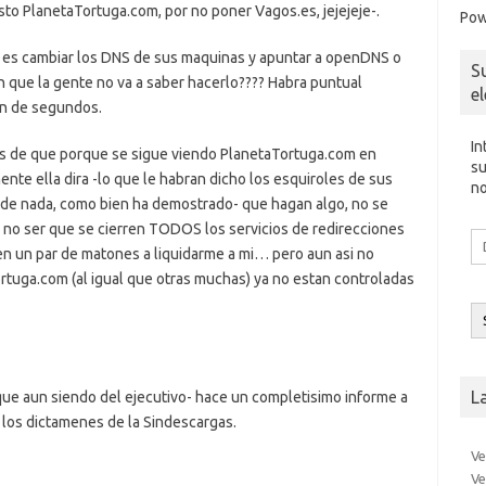
sto PlanetaTortuga.com, por no poner Vagos.es, jejejeje-.
Pow
r es cambiar los DNS de sus maquinas y apuntar a openDNS o
S
n que la gente no va a saber hacerlo???? Habra puntual
e
on de segundos.
In
as de que porque se sigue viendo PlanetaTortuga.com en
su
ente ella dira -lo que le habran dicho los esquiroles de sus
no
a de nada, como bien ha demostrado- que hagan algo, no se
 no ser que se cierren TODOS los servicios de redirecciones
Di
 un par de matones a liquidarme a mi… pero aun asi no
d
co
rtuga.com (al igual que otras muchas) ya no estan controladas
el
L
-que aun siendo del ejecutivo- hace un completisimo informe a
 los dictamenes de la Sindescargas.
Ve
Ve