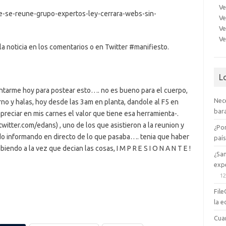
Ve
e-se-reune-grupo-expertos-ley-cerrara-webs-sin-
Ve
Ve
Ve
a noticia en los comentarios o en Twitter #manifiesto.
L
ntarme hoy para postear esto…. no es bueno para el cuerpo,
Nec
no y halas, hoy desde las 3am en planta, dandole al F5 en
bara
preciar en mis carnes el valor que tiene esa herramienta-.
twitter.com/edans) , uno de los que asistieron a la reunion y
¿Po
o informando en directo de lo que pasaba…. tenia que haber
paí
ndo a la vez que decian las cosas, I M P R E S I O N A N T E !
¿Sa
expe
12
File
la e
Cua