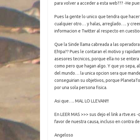
para volver a acceder a esta web??? -He pue
Pues la gente lo unico que tendra que hace
cualquier otro… y halas, arreglado…. y cree
informacion e Twitter al respecto en cuesti
Que la Sinde llama cabreada a las operador
Eh!pa?? Pues le contaran el motivo y rapidam
asesores tecnicos, porque ella no se enter
como pero que hagan algo. Y que yo sepa, al
del mundo… la unica opcion sera que manden
conseguirian su objetivos, porque PlanetaTo
por una sola persona fisica.
Asi que…. MAL LO LLEVAN!!!
En LEER MAS >>> sus dejo el link a rtve.es 
favor de nuestra causa, incluso en contra de
Angeloso