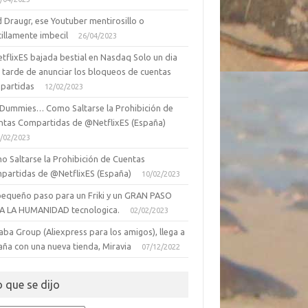
 Draugr, ese Youtuber mentirosillo o
illamente imbecil
26/04/2023
tflixES bajada bestial en Nasdaq Solo un dia
 tarde de anunciar los bloqueos de cuentas
partidas
12/02/2023
 Dummies… Como Saltarse la Prohibición de
ntas Compartidas de @NetflixES (España)
/02/2023
o Saltarse la Prohibición de Cuentas
partidas de @NetflixES (España)
10/02/2023
pequeño paso para un Friki y un GRAN PASO
A LA HUMANIDAD tecnologica.
02/02/2023
aba Group (Aliexpress para los amigos), llega a
aña con una nueva tienda, Miravia
07/12/2022
o que se dijo