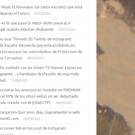
 Musk: El Visionario (un tanto extraño) que está
deando el Futuro
01/01/2025
 es lo que pasa (o mejor dicho pasara) a
gle cuando intentan chulearme
29/12/2024
o usar Threads (El Twitter de Instagram)
de España. Recuerda que esta prohibido en
a Europa por las «utoridades» de Proteccion de
os Corruptos
08/07/2023
ho cuidado con las Smart TV Xiaomi, Espias no,
siguiente… y hardware desfasado de muy mala
dad.
12/06/2023
o evitar los anuncios en Youtube sin PREMIUM
n el 99% de los sitios webs) sin ser detectado.
culo creado con IA (ChatGTP).
08/06/2023
cargaron» (por unos dias, logicamente) la web
moHD.com
24/05/2023
o poner link en tus post de Instagram
/04/2023