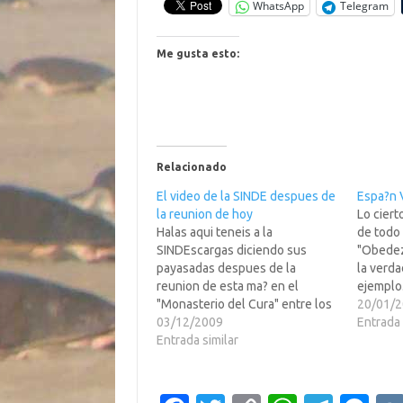
WhatsApp
Telegram
Me gusta esto:
Relacionado
El video de la SINDE despues de
Espa?n 
la reunion de hoy
Lo ciert
Halas aqui teneis a la
de todo 
SINDEscargas diciendo sus
"Obedez
payasadas despues de la
la verda
reunion de esta ma? en el
ejemplo.
"Monasterio del Cura" entre los
de Gonz
20/01/
del Gobi y varios
03/12/2009
asustar 
Entrada 
emprendedores de la Internet
Entrada similar
Premio 
Espa?s. Un poco falsa la tia??? No
prevaric
le notais eso en el deje????Yo le
intelec
diria que mirase a la…
ejemplo