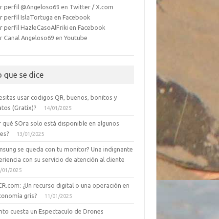
r perfil @Angeloso69 en Twitter / X.com
r perfil IslaTortuga en Facebook
r perfil HazleCasoAlFriki en Facebook
r Canal Angeloso69 en Youtube
o que se dice
esitas usar codigos QR, buenos, bonitos y
tos (Gratix)?
14/01/2025
r qué SOra solo está disponible en algunos
ses?
13/01/2025
msung se queda con tu monitor? Una indignante
riencia con su servicio de atención al cliente
/01/2025
CR.com: ¿Un recurso digital o una operación en
conomía gris?
11/01/2025
nto cuesta un Espectaculo de Drones