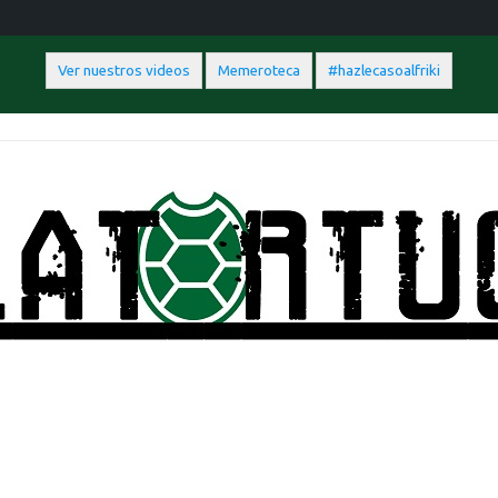
Ver nuestros videos
Memeroteca
#hazlecasoalfriki