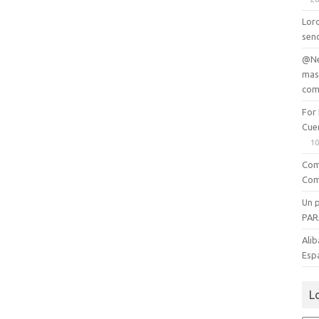
Lord
senc
@Ne
mas
com
For
Cue
10
Com
Com
Un 
PAR
Alib
Esp
L