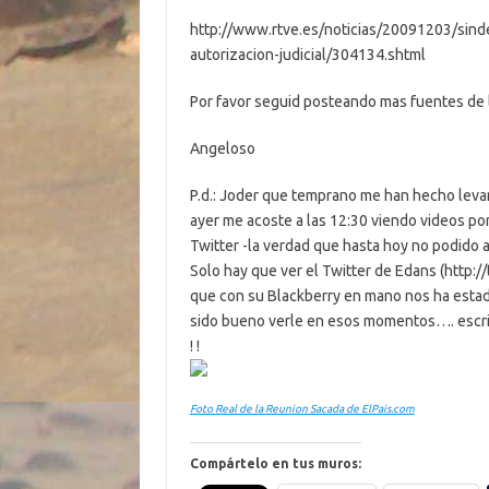
http://www.rtve.es/noticias/20091203/sind
autorizacion-judicial/304134.shtml
Por favor seguid posteando mas fuentes de l
Angeloso
P.d.: Joder que temprano me han hecho leva
ayer me acoste a las 12:30 viendo videos por
Twitter -la verdad que hasta hoy no podido a
Solo hay que ver el Twitter de Edans (http://
que con su Blackberry en mano nos ha estad
sido bueno verle en esos momentos…. escribie
! !
Foto Real de la Reunion Sacada de ElPais.com
Compártelo en tus muros: