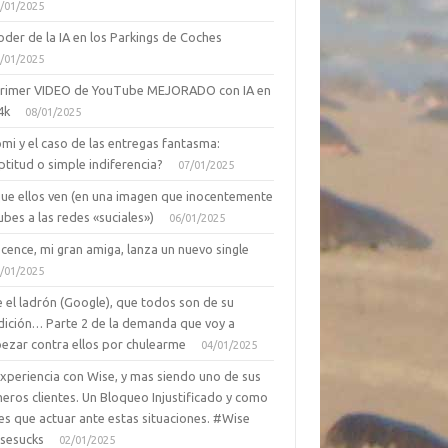
/01/2025
oder de la IA en los Parkings de Coches
/01/2025
primer VIDEO de YouTube MEJORADO con IA en
4k
08/01/2025
mi y el caso de las entregas fantasma:
ptitud o simple indiferencia?
07/01/2025
que ellos ven (en una imagen que inocentemente
ubes a las redes «suciales»)
06/01/2025
cence, mi gran amiga, lanza un nuevo single
/01/2025
 el ladrón (Google), que todos son de su
dición… Parte 2 de la demanda que voy a
ezar contra ellos por chulearme
04/01/2025
Experiencia con Wise, y mas siendo uno de sus
eros clientes. Un Bloqueo Injustificado y como
es que actuar ante estas situaciones. #Wise
sesucks
02/01/2025