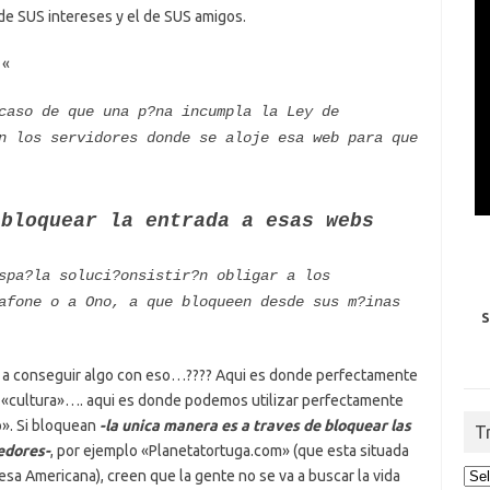
 de SUS intereses y el de SUS amigos.
 «
caso de que una p?na incumpla la Ley de
n los servidores donde se aloje esa web para que
 bloquear la entrada a esas webs
spa?la soluci?onsistir?n obligar a los
afone o a Ono, a que bloqueen desde sus m?inas
S
n a conseguir algo con eso…???? Aqui es donde perfectamente
e «cultura»…. aqui es donde podemos utilizar perfectamente
o». Si bloquean
-la unica manera es a traves de bloquear las
T
eedores-
, por ejemplo «Planetatortuga.com» (que esta situada
a Americana), creen que la gente no se va a buscar la vida