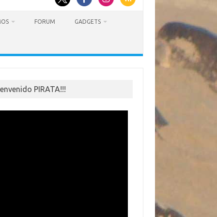
MOS
FORUM
GADGETS
ienvenido PIRATA!!!