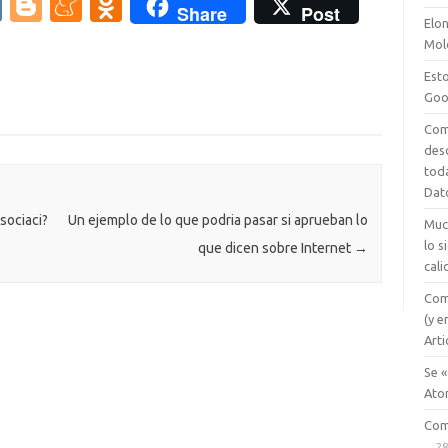
V
Bl
M
O
Share
Post
por hacer caso al tontolabas
Elon
K
o
e
d
del…
Mol
g
n
n
Esto
g
e
o
Goo
er
a
kl
Com
des
m
as
tod
e
sn
Dat
ik
sociaci?
Un ejemplo de lo que podria pasar si aprueban lo
Muc
lo 
que dicen sobre Internet
→
i
cali
Com
(y e
Arti
Se «
Ato
Com
28