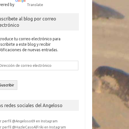
ered by
Translate
uscríbete al blog por correo
lectrónico
troduce tu correo electrónico para
scribirte a este blog y recibir
tificaciones de nuevas entradas.
rección
e
rreo
ectrónico
Suscribir
as redes sociales del Angeloso
r perfil @Angeloso69 en Instagram
r perfil @HazleCasoAlFriki en Instagram