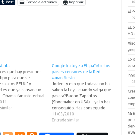
Correo electrónico
Imprimir
10
El P
09
EL 
HD 
Xiao
¿ine
Lo 
tu s
Venta
Google Incluye a Eh!pa?ntre los
o es que hay presiones
paises censores de la Red
Inno
tipo para que se
#manifiesto
05
ca a los EEUU" y
Joder... y eso que todavia no ha
d es que ya cansan, un
salido la Ley... cuando salga que
Cree
..Obama, fan intelectual
pasara?Bueno Zapatitos
con
?z-Sinde¿No es para
2011
(Shoemaker en USA).... ya lo has
emp
a cualquiera? todo un
similar
conseguido. Has conseguido
Mi 
Nobel admirando a una
revivir la Ley de Prensa de
11/03/2010
prim
adora con el coeficiente
Fraga... has acabado con 35 a?de
Entrada similar
tual de un mono.Algunos
Democracia, cargandote la
tien
s en Leer…
Libertad de Expresion... y todo
#Wi