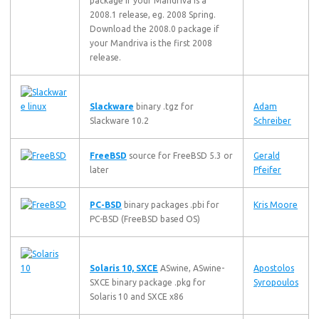
package if your Mandriva is a
2008.1 release, eg. 2008 Spring.
Download the 2008.0 package if
your Mandriva is the first 2008
release.
Slackware
binary .tgz for
Adam
Slackware 10.2
Schreiber
FreeBSD
source for FreeBSD 5.3 or
Gerald
later
Pfeifer
PC-BSD
binary packages .pbi for
Kris Moore
PC-BSD (FreeBSD based OS)
Solaris 10, SXCE
ASwine, ASwine-
Apostolos
SXCE binary package .pkg for
Syropoulos
Solaris 10 and SXCE x86