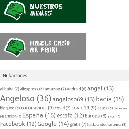
Nubarrones
angel
(13)
alibaba
(7)
amazon
(7)
aliexpress
(6)
Android
(6)
Angeloso
(36)
badia
(15)
angeloso69
(13)
coronavirus
(9)
covid19
(9)
covid
(7)
bloqueo
(6)
datos
(6)
derechos
España
(16)
estafa
(12)
Europa
(8)
(4)
ENDESA
(4)
evitar
(4)
Google
(14)
Facebook
(12)
gratis
(7)
hackeandoelsistema
(5)