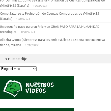
For Dummies… Como Saltarse la Prohibición de Cuentas Compartidas de
@NetflixES (España)
10/02/2023
Como Saltarse la Prohibición de Cuentas Compartidas de @NetflixES
(España)
10/02/2023
Un pequeño paso para un Friki y un GRAN PASO PARA LA HUMANIDAD
tecnologica.
02/02/2023
Alibaba Group (Aliexpress para los amigos), llega a España con una nueva
tienda, Miravia
07/12/2022
Lo que se dijo
Lo
que
se
dijo