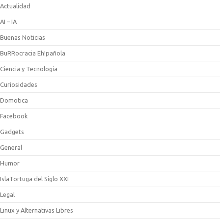
Actualidad
AI – IA
Buenas Noticias
BuRRocracia Eh!pañola
Ciencia y Tecnologia
Curiosidades
Domotica
Facebook
Gadgets
General
Humor
IslaTortuga del Siglo XXI
Legal
Linux y Alternativas Libres