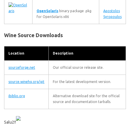
OpenSolaris
binary package .pkg
Apostolos
for OpenSolaris x86
Syropoulos
Wine Source Downloads
Location
Description
sourceforge.net
Our official source release site.
source.winehq.org/git
For the latest development version.
ibiblio.org
Alternative download site for the official
source and documentation tarballs.
Salu2!!