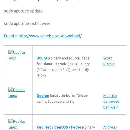
sudo aptitude update
sudo aptitude install wine
Fuente: http://www.winehq.org/download/
Ubuntu
binary and source .debs
Scott
for Ubuntu Karmic (9.10), Jaunty
Ritchie
(9.04), Intrepid (8.10), and Hardy
(8.04)
Debian
binary .debs for Debian
Maurilio
Lenny, Squeeze and Sid
Genovese
Ben Klein
Red Hat / CentOS / Fedora
binary
Andreas