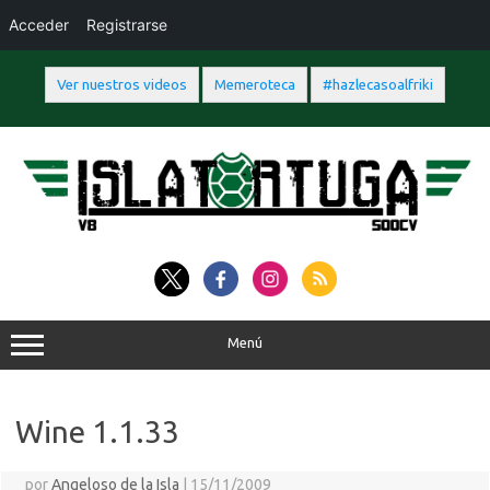
Acceder
Registrarse
Ver nuestros videos
Memeroteca
#hazlecasoalfriki
Saltar
al
contenido
Menú
Wine 1.1.33
por
Angeloso de la Isla
|
15/11/2009