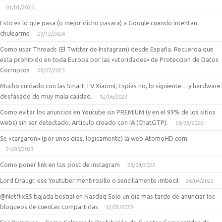
01/01/2025
Esto es lo que pasa (o mejor dicho pasara) a Google cuando intentan
chulearme
29/12/2024
Como usar Threads (El Twitter de Instagram) desde España. Recuerda que
esta prohibido en toda Europa por las «utoridades» de Proteccion de Datos
Corruptos
08/07/2023
Mucho cuidado con las Smart TV Xiaomi, Espias no, lo siguiente… y hardware
desfasado de muy mala calidad.
12/06/2023
Como evitar los anuncios en Youtube sin PREMIUM (y en el 99% de los sitios
webs) sin ser detectado. Articulo creado con IA (ChatGTP).
08/06/2023
Se «cargaron» (por unos dias, logicamente) la web AtomoHD.com
24/05/2023
Como poner link en tus post de Instagram
28/04/2023
Lord Draugr, ese Youtuber mentirosillo o sencillamente imbecil
26/04/2023
@NetflixES bajada bestial en Nasdaq Solo un dia mas tarde de anunciar los
bloqueos de cuentas compartidas
12/02/2023