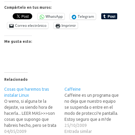
Compártelo en tus muros:
WhatsApp
Telegram
Correo electrónico
Imprimir
Me gusta esto:
Relacionado
Cosas que haremos tras
Caffeine
instalar Linux
Caffeine es un programa que
O weno, si alguna te la
no deja que nuestro equipo
dejaste, va siendo hora de
se suspenda o entre en el
hacerla... LEER MAS>>>son
modo de protecci?e pantalla.
cosas que supongo que
Estoy seguro que a m?de
habreis hecho, pero se trata
uno les pasa que estamos
25/10/2009
de un: "por
04/05/2009
viendo alguna pel?la o
Entrada similar