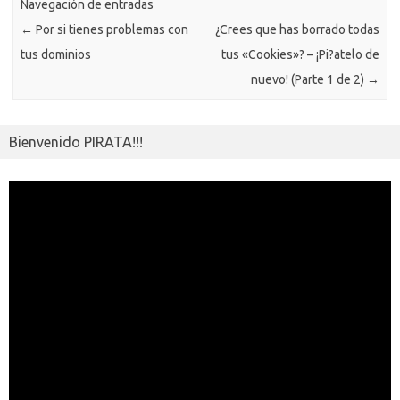
ik
Navegación de entradas
ti
←
Por si tienes problemas con
¿Crees que has borrado todas
i
r
tus dominios
tus «Cookies»? – ¡Pi?atelo de
nuevo! (Parte 1 de 2)
→
Bienvenido PIRATA!!!