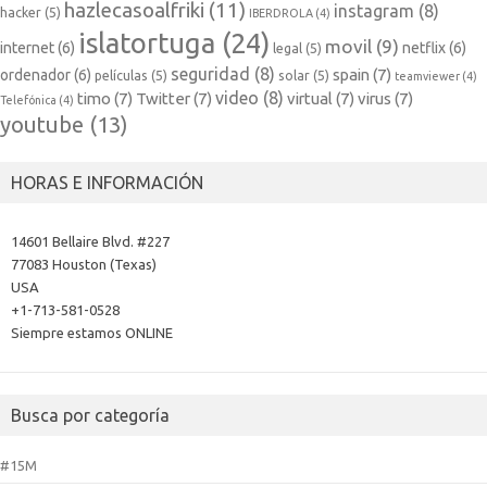
hazlecasoalfriki
(11)
instagram
(8)
hacker
(5)
IBERDROLA
(4)
islatortuga
(24)
movil
(9)
internet
(6)
netflix
(6)
legal
(5)
seguridad
(8)
spain
(7)
ordenador
(6)
películas
(5)
solar
(5)
teamviewer
(4)
video
(8)
timo
(7)
Twitter
(7)
virtual
(7)
virus
(7)
Telefónica
(4)
youtube
(13)
HORAS E INFORMACIÓN
14601 Bellaire Blvd. #227
77083 Houston (Texas)
USA
+1-713-581-0528
Siempre estamos ONLINE
Busca por categoría
#15M