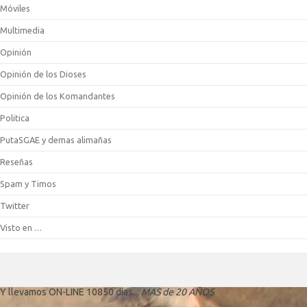
Móviles
Multimedia
Opinión
Opinión de los Dioses
Opinión de los Komandantes
Politica
PutaSGAE y demas alimañas
Reseñas
Spam y Timos
Twitter
Visto en …
Y llevamos ON-LINE 10850 días...
MAS de 20 AÑOS