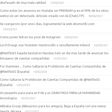
desfasado de muy mala calidad.
12/06/2023
Como evitar los anuncios en Youtube sin PREMIUM (y en el 99% de los sitios
webs) sin ser detectado. Articulo creado con IA (ChatGTP).
08/06/2023
Se «cargaron» (por unos dias, logicamente) la web AtomoHD.com
24/05/2023
Como poner link en tus post de Instagram
28/04/2023
Lord Draugr, ese Youtuber mentirosillo o sencillamente imbecil
26/04/2023
@NetflixES bajada bestial en Nasdaq Solo un dia mas tarde de anunciar los
bloqueos de cuentas compartidas
12/02/2023
For Dummies… Como Saltarse la Prohibición de Cuentas Compartidas de
@NetflixES (España)
10/02/2023
Como Saltarse la Prohibición de Cuentas Compartidas de @NetflixES
(España)
10/02/2023
Un pequeño paso para un Friki y un GRAN PASO PARA LA HUMANIDAD
tecnologica.
02/02/2023
Alibaba Group (Aliexpress para los amigos), llega a España con una nueva
tienda, Miravia
07/12/2022