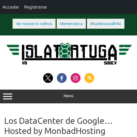
Acceder
Registrarse
Ver nuestros videos
Memeroteca
#hazlecasoalfriki
Saltar
al
contenido
Menú
Los DataCenter de Google…
Hosted by MonbadHosting