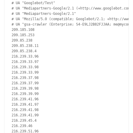
# UA "Googlebot/Test"
# UA "Mediapartners-Google/2.1 (+http://www.googlebot.com/
# UA "Mediapartners-Google/2.1"
# UA "Mozilla/5.0 (compatible; Googlebot/2.1; +http://www.
# UA "gsa-crawler (Enterprise; S4-E9LJ2B82FJJAA; me@mycomp
209.185.108
209.185.253
209.85.238
209.85.238.11
209.85.238.4
216.239.33.96
216.239.33.97
216.239.33.98
216.239.33.99
216.239.37.98
216.239.37.99
216.239.39.98
216.239.39.99
216.239.41.96
216.239.41.97
216.239.41.98
216.239.41.99
216.239.45.4
216.239.46
216.239.51.96