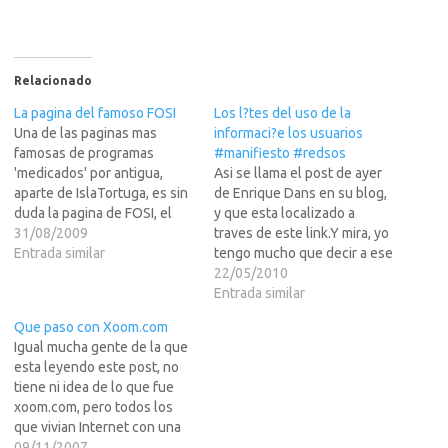
Relacionado
La pagina del famoso FOSI
Los l?tes del uso de la
Una de las paginas mas
informaci?e los usuarios
famosas de programas
#manifiesto #redsos
'medicados' por antigua,
Asi se llama el post de ayer
aparte de IslaTortuga, es sin
de Enrique Dans en su blog,
duda la pagina de FOSI, el
y que esta localizado a
famoso pir.... Ruso.Alla por el
31/08/2009
traves de este link.Y mira, yo
a?7 creo una pagina en
Entrada similar
tengo mucho que decir a ese
simple HTML con un
respecto... alli deje un largo
22/05/2010
decorado muy bueno para su
comentario, pero como era
Entrada similar
epoca, y colgo todas sus
tan largo, lo corte un poco, y
Que paso con Xoom.com
desprotecciones en
el resto lo deje…
Igual mucha gente de la que
ella.Dicha pagina…
esta leyendo este post, no
tiene ni idea de lo que fue
xoom.com, pero todos los
que vivian Internet con una
poca de experiencia en la era
09/11/2007