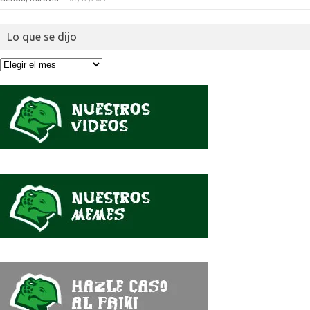
Lo que se dijo
Lo
que
se
dijo