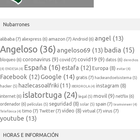
Nubarrones
angel
(13)
alibaba
(7)
amazon
(7)
aliexpress
(6)
Android
(6)
Angeloso
(36)
badia
(15)
angeloso69
(13)
coronavirus
(9)
covid19
(9)
covid
(7)
bloqueo
(6)
datos
(6)
derechos
España
(16)
estafa
(12)
Europa
(8)
(4)
ENDESA
(4)
evitar
(4)
Google
(14)
Facebook
(12)
gratis
(7)
hackeandoelsistema
(5)
hazlecasoalfriki
(11)
instagram
(8)
hacker
(5)
IBERDROLA
(4)
islatortuga
(24)
movil
(9)
internet
(6)
netflix
(6)
legal
(5)
seguridad
(8)
spain
(7)
ordenador
(6)
películas
(5)
solar
(5)
teamviewer
(4)
video
(8)
timo
(7)
Twitter
(7)
virtual
(7)
virus
(7)
Telefónica
(4)
youtube
(13)
HORAS E INFORMACIÓN