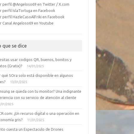
r perfil @Angeloso69 en Twitter / X.com
r perfil IslaTortuga en Facebook
r perfil HazleCasoAlFriki en Facebook
r Canal Angeloso69 en Youtube
o que se dice
esitas usar codigos QR, buenos, bonitos y
tos (Gratix)?
14/01/2025
r qué SOra solo está disponible en algunos
ses?
13/01/2025
msung se queda con tu monitor? Una indignante
riencia con su servicio de atención al cliente
/01/2025
CR.com: ¿Un recurso digital o una operación en
conomía gris?
11/01/2025
nto cuesta un Espectaculo de Drones