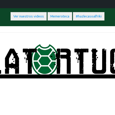
Ver nuestros videos
Memeroteca
#hazlecasoalfriki