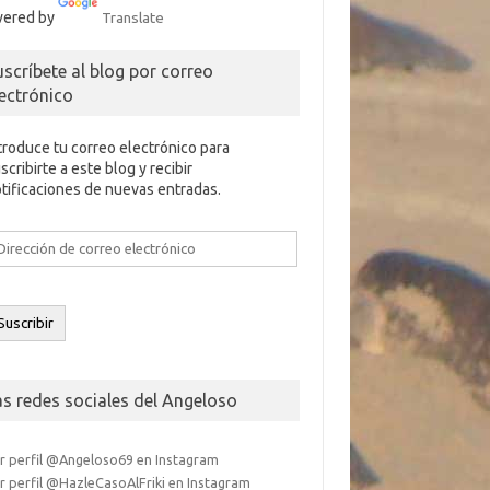
ered by
Translate
uscríbete al blog por correo
lectrónico
troduce tu correo electrónico para
scribirte a este blog y recibir
tificaciones de nuevas entradas.
rección
e
rreo
ectrónico
Suscribir
as redes sociales del Angeloso
r perfil @Angeloso69 en Instagram
r perfil @HazleCasoAlFriki en Instagram