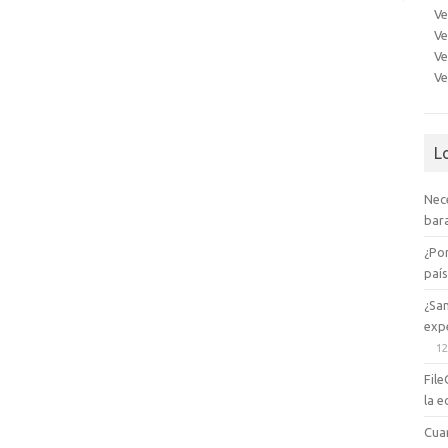
Ve
Ve
Ve
Ve
L
Nec
bara
¿Po
paí
¿Sa
expe
12
File
la e
Cua