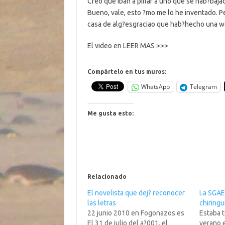
Creo que iban a pillar a uno que se hab?bajad
Bueno, vale, esto ?mo me lo he inventado. P
casa de alg?esgraciao que hab?hecho una w
El video en LEER MAS >>>
Compártelo en tus muros:
WhatsApp
Telegram
Me gusta esto:
Relacionado
El novelista que dej? reconocer
La SGAE,
las letras
chiring
22 junio 2010 en Fogonazos.es
Estaba t
El 31 de julio del a?001, el
verano e