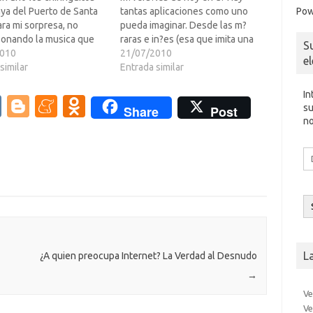
Pow
aya del Puerto de Santa
tantas aplicaciones como uno
ra mi sorpresa, no
pueda imaginar. Desde las m?
sonando la musica que
raras e in?es (esa que imita una
S
 ha sonado en esos
2010
vuvuzela) hasta las m?
21/07/2010
e
 pie de playa.ya sabeis en
similar
recomendadas (un Sudoku, por
Entrada similar
--->En una de mis idas y
ejemplo). Pero hasta hoy no hab?
In
a la barra…
visto dar un paso m?y convertir
V
Bl
M
O
su
Share
Post
la aplicaci?el iPhone…
no
K
o
e
d
g
n
n
Di
d
g
e
o
co
er
a
kl
el
m
as
e
sn
L
ik
¿A quien preocupa Internet? La Verdad al Desnudo
→
i
Ve
Ve