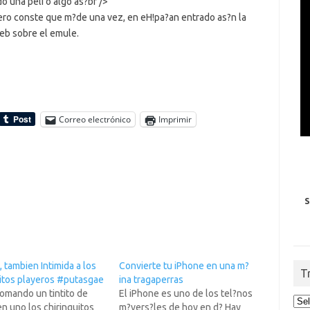
o una peli o algo as?br />
ero conste que m?de una vez, en eH!pa?an entrado as?n la
eb sobre el emule.
Correo electrónico
Imprimir
S
 tambien Intimida a los
Convierte tu iPhone en una m?
T
uitos playeros #putasgae
ina tragaperras
omando un tintito de
El iPhone es uno de los tel?nos
n uno los chiringuitos
m?vers?les de hoy en d? Hay