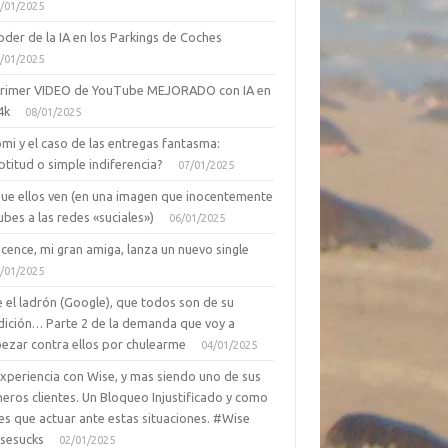
/01/2025
oder de la IA en los Parkings de Coches
/01/2025
primer VIDEO de YouTube MEJORADO con IA en
4k
08/01/2025
mi y el caso de las entregas fantasma:
ptitud o simple indiferencia?
07/01/2025
que ellos ven (en una imagen que inocentemente
ubes a las redes «suciales»)
06/01/2025
cence, mi gran amiga, lanza un nuevo single
/01/2025
 el ladrón (Google), que todos son de su
dición… Parte 2 de la demanda que voy a
ezar contra ellos por chulearme
04/01/2025
Experiencia con Wise, y mas siendo uno de sus
eros clientes. Un Bloqueo Injustificado y como
es que actuar ante estas situaciones. #Wise
sesucks
02/01/2025