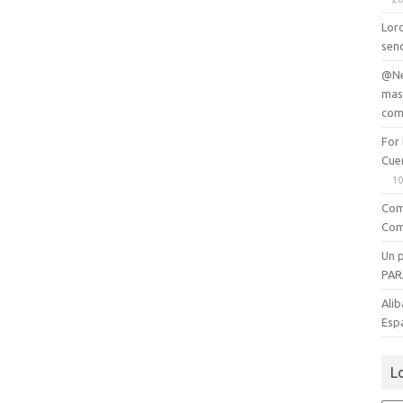
Lord
senc
@Ne
mas
com
For
Cue
10
Com
Com
Un 
PAR
Alib
Esp
L