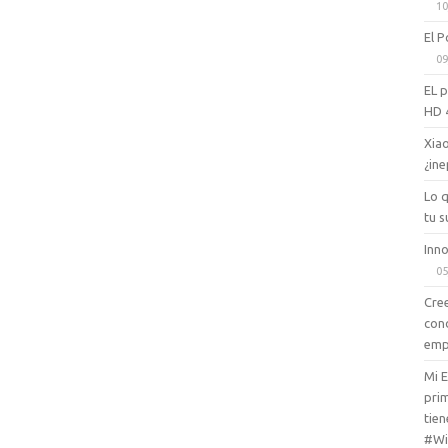
10
El P
09
EL 
HD 
Xiao
¿ine
Lo 
tu s
Inno
05
Cree
con
emp
Mi 
prim
tien
#Wi