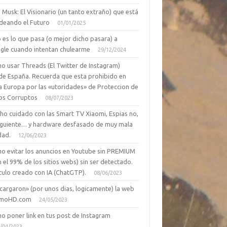
 Musk: El Visionario (un tanto extraño) que está
deando el Futuro
01/01/2025
 es lo que pasa (o mejor dicho pasara) a
gle cuando intentan chulearme
29/12/2024
o usar Threads (El Twitter de Instagram)
de España. Recuerda que esta prohibido en
a Europa por las «utoridades» de Proteccion de
os Corruptos
08/07/2023
ho cuidado con las Smart TV Xiaomi, Espias no,
siguiente… y hardware desfasado de muy mala
dad.
12/06/2023
o evitar los anuncios en Youtube sin PREMIUM
n el 99% de los sitios webs) sin ser detectado.
culo creado con IA (ChatGTP).
08/06/2023
cargaron» (por unos dias, logicamente) la web
moHD.com
24/05/2023
o poner link en tus post de Instagram
/04/2023