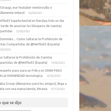
 Draugr, ese Youtuber mentirosillo o
illamente imbecil
26/04/2023
tflixES bajada bestial en Nasdaq Solo un dia
 tarde de anunciar los bloqueos de cuentas
partidas
12/02/2023
 Dummies… Como Saltarse la Prohibición de
ntas Compartidas de @NetflixES (España)
/02/2023
o Saltarse la Prohibición de Cuentas
partidas de @NetflixES (España)
10/02/2023
pequeño paso para un Friki y un GRAN PASO
A LA HUMANIDAD tecnologica.
02/02/2023
aba Group (Aliexpress para los amigos), llega a
aña con una nueva tienda, Miravia
07/12/2022
o que se dijo