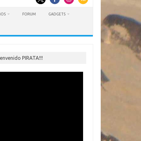
MOS
FORUM
GADGETS
ienvenido PIRATA!!!