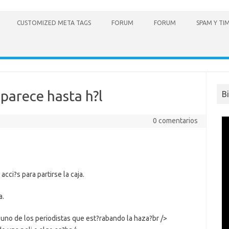
CUSTOMIZED META TAGS
FORUM
FORUM
SPAM Y TI
 parece hasta h?l
B
0 comentarios
cci?s para partirse la caja.
a.
a uno de los periodistas que est?rabando la haza?br />