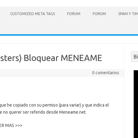
CUSTOMIZED META TAGS
FORUM
FORUM
SPAM Y TI
sters) Bloquear MENEAME
B
0 comentarios
que he copiado con su permiso (para variar) y que indica el
ede no querer ser referido desde Meneame.net.
LEER MAS >>>