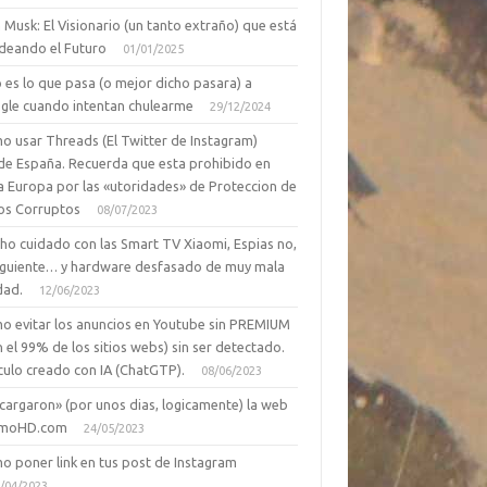
 Musk: El Visionario (un tanto extraño) que está
deando el Futuro
01/01/2025
 es lo que pasa (o mejor dicho pasara) a
gle cuando intentan chulearme
29/12/2024
o usar Threads (El Twitter de Instagram)
de España. Recuerda que esta prohibido en
a Europa por las «utoridades» de Proteccion de
os Corruptos
08/07/2023
ho cuidado con las Smart TV Xiaomi, Espias no,
siguiente… y hardware desfasado de muy mala
dad.
12/06/2023
o evitar los anuncios en Youtube sin PREMIUM
n el 99% de los sitios webs) sin ser detectado.
culo creado con IA (ChatGTP).
08/06/2023
cargaron» (por unos dias, logicamente) la web
moHD.com
24/05/2023
o poner link en tus post de Instagram
/04/2023