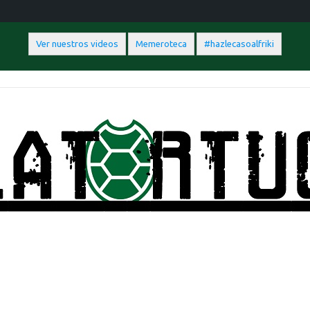
Ver nuestros videos
Memeroteca
#hazlecasoalfriki