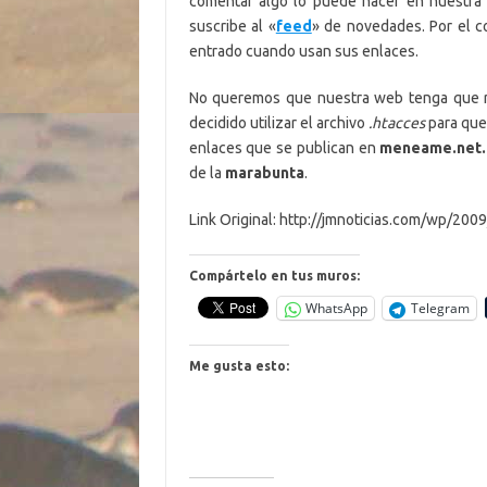
comentar algo lo puede hacer en nuestra 
suscribe al «
feed
» de novedades. Por el co
entrado cuando usan sus enlaces.
No queremos que nuestra web tenga que re
decidido utilizar el archivo
.htacces
para que
enlaces que se publican en
meneame.net.
de la
marabunta
.
Link Original: http://jmnoticias.com/wp/2
Compártelo en tus muros:
WhatsApp
Telegram
Me gusta esto: