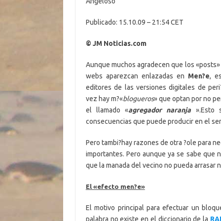
Angeloso
Publicado: 15.10.09 – 21:54 CET
© JM Noticias.com
Aunque muchos agradecen que los «posts» o
webs aparezcan enlazadas en
Men?e
, e
editores de las versiones digitales de per
vez hay m?«
blogueros
» que optan por no pe
el llamado «
agregador naranja
».Esto 
consecuencias que puede producir en el ser
Pero tambi?hay razones de otra ?ole para neg
importantes. Pero aunque ya se sabe que n
que la manada del vecino no pueda arrasar 
El «efecto men?e»
El motivo principal para efectuar un bloq
palabra no existe en el diccionario de la
RA