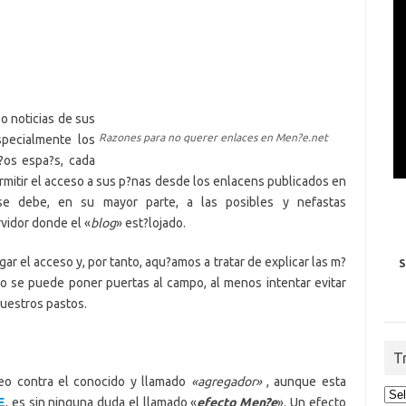
 noticias de sus
Razones para no querer enlaces en Men?e.net
specialmente los
i?os espa?s, cada
rmitir el acceso a sus p?nas desde los enlacens publicados en
se debe, en su mayor parte, a las posibles y nefastas
vidor donde el «
blog
» est?lojado.
ar el acceso y, por tanto, aqu?amos a tratar de explicar las m?
S
o se puede poner puertas al campo, al menos intentar evitar
nuestros pastos.
T
ueo contra el conocido y llamado
«agregador»
, aunque esta
E
, es sin ninguna duda el llamado «
efecto Men?e
». Un efecto