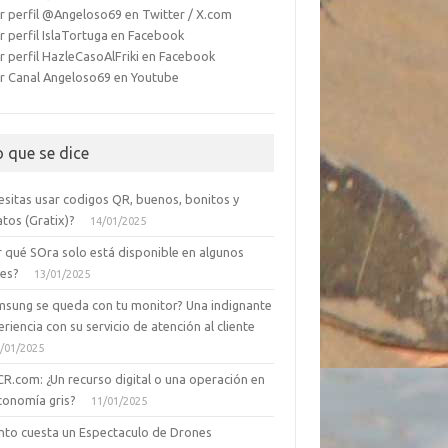
r perfil @Angeloso69 en Twitter / X.com
r perfil IslaTortuga en Facebook
r perfil HazleCasoAlFriki en Facebook
r Canal Angeloso69 en Youtube
o que se dice
esitas usar codigos QR, buenos, bonitos y
tos (Gratix)?
14/01/2025
r qué SOra solo está disponible en algunos
ses?
13/01/2025
msung se queda con tu monitor? Una indignante
riencia con su servicio de atención al cliente
/01/2025
CR.com: ¿Un recurso digital o una operación en
conomía gris?
11/01/2025
nto cuesta un Espectaculo de Drones