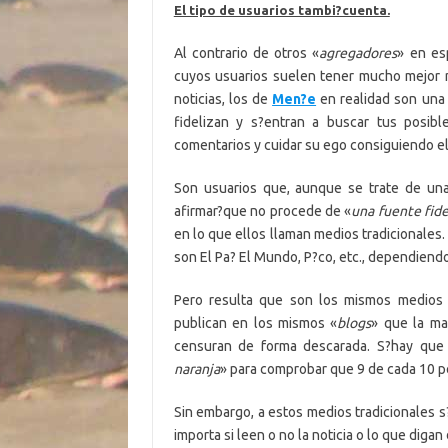
El tipo de usuarios tambi?cuenta.
Al contrario de otros «
agregadores
» en es
cuyos usuarios suelen tener mucho mejor n
noticias, los de
Men?e
en realidad son una 
fidelizan y s?entran a buscar tus posibl
comentarios y cuidar su ego consiguiendo el
Son usuarios que, aunque se trate de una 
afirmar?que no procede de «
una fuente fid
en lo que ellos llaman medios tradicionales
son El Pa? El Mundo, P?co, etc., dependiend
Pero resulta que son los mismos medios
publican en los mismos «
blogs
» que la ma
censuran de forma descarada. S?hay que
naranja
» para comprobar que 9 de cada 10 pe
Sin embargo, a estos medios tradicionales s?
importa si leen o no la noticia o lo que diga