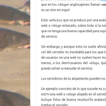
que en los «
blogs
» anglosajones llaman
«e
es un clon en espa?
Este
«efecto»
, que se produce por una aval
web o «
blog
» enlazado, sobre todo si la no
que no tenga una buena capacidad para sopor
de servicio.
Sin embargo, y aunque esto no suele afect
ca? del servidor es inevitable para los que
de usuarios en una web no suelen hacer mu
menos, a los dem?usuarios del
«blog»
, qu
pueda volver a reanudar el servicio.
Los servidores de tu alojamiento pueden no 
Un ejemplo concreto de lo que sucede es c
est?n una web o «
blog
» alojado en el servi
incluye fotos de buena resoluci?la avala
tumbar el servidor.