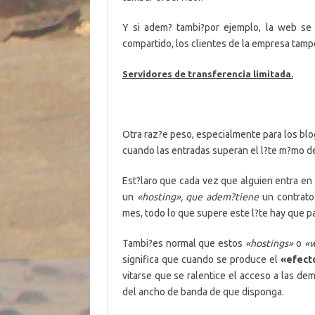
Y si adem? tambi?por ejemplo, la web se 
compartido, los clientes de la empresa tamp
Servidores de transferencia limitada.
Otra raz?e peso, especialmente para los blo
cuando las entradas superan el l?te m?mo de
Est?laro que cada vez que alguien entra en 
un
«hosting», que adem?tiene
un contrato
mes, todo lo que supere este l?te hay que pa
Tambi?es normal que estos
«hostings»
o
«w
significa que cuando se produce el
«efect
vitarse que se ralentice el acceso a las 
del ancho de banda de que disponga.