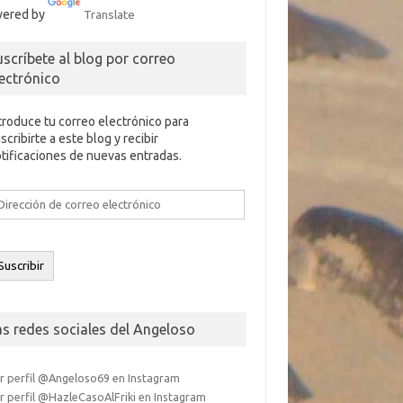
ered by
Translate
uscríbete al blog por correo
lectrónico
troduce tu correo electrónico para
scribirte a este blog y recibir
tificaciones de nuevas entradas.
rección
e
rreo
ectrónico
Suscribir
as redes sociales del Angeloso
r perfil @Angeloso69 en Instagram
r perfil @HazleCasoAlFriki en Instagram