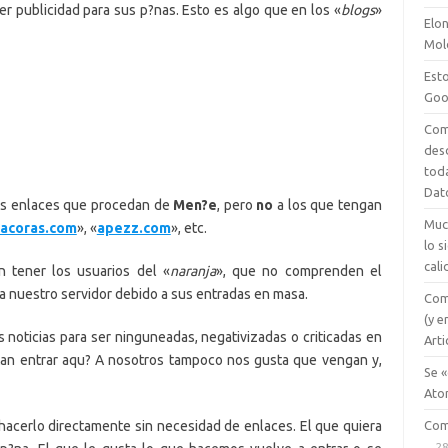
er publicidad para sus p?nas. Esto es algo que en los «
blogs
»
Elon
Mol
Esto
Goo
Com
des
tod
Dat
os enlaces que procedan de
Men?e
, pero
no
a los que tengan
Muc
tacoras.com
», «
apezz.com
», etc.
lo 
cali
n tener los usuarios del «
naranja
», que no comprenden el
ga nuestro servidor debido a sus entradas en masa.
Com
(y e
noticias para ser ninguneadas, negativizadas o criticadas en
Arti
itan entrar aqu? A nosotros tampoco nos gusta que vengan y,
Se «
Ato
Com
acerlo directamente sin necesidad de enlaces. El que quiera
28