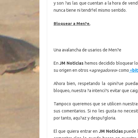
y son ?as las que cuentan a la hora de vend
nunca tiene ni tendr?el mismo sentido.
Bloquear a Men?e.
Una avalancha de usarios de Men?e
En
JM Noticias
hemos decidido bloquear l
su origen en otros «
agregadores
» como
«
bi
Ahora bien, respetando la opini?ue pueda
bloqueo, nuestra ?a intenci?s evitar que cai
Tampoco queremos que se utilicen nuestras 
sus comentarios. Si no les gusta no neces
por tanto, aqu?az y despu?gloria.
El que quiera entrar en
JM Noticias
puede h