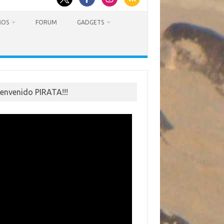
MOS
FORUM
GADGETS
ienvenido PIRATA!!!