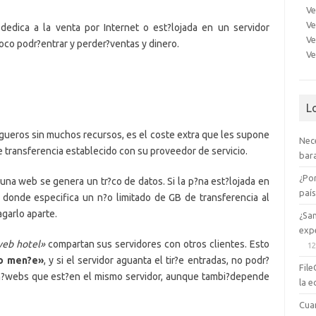
Ve
Ve
dedica a la venta por Internet o est?lojada en un servidor
Ve
oco podr?entrar y perder?ventas y dinero.
Ve
L
gueros sin muchos recursos, es el coste extra que les supone
Nec
 transferencia establecido con su proveedor de servicio.
bara
¿Po
una web se genera un tr?co de datos. Si la p?na est?lojada en
paí
 donde especifica un n?o limitado de GB de transferencia al
garlo aparte.
¿Sa
expe
eb hotel»
compartan sus servidores con otros clientes. Esto
12
o men?e»
, y si el servidor aguanta el tir?e entradas, no podr?
File
dem?webs que est?en el mismo servidor, aunque tambi?depende
la e
Cua