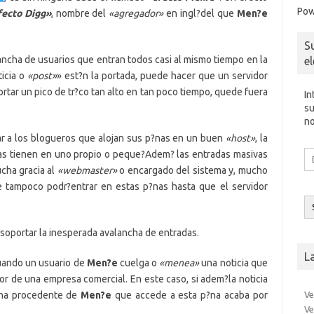
Pow
fecto Digg»
, nombre del
«agregador»
en ingl?del que
Men?e
S
ancha de usuarios que entran todos casi al mismo tiempo en la
e
ticia o
«post»
» est?n la portada, puede hacer que un servidor
tar un pico de tr?co tan alto en tan poco tiempo, quede fuera
In
su
no
ar a los blogueros que alojan sus p?nas en un buen
«host»
, la
Di
 las tienen en uno propio o peque?Adem? las entradas masivas
d
cha gracia al
«webmaster»
o encargado del sistema y, mucho
co
e tampoco podr?entrar en estas p?nas hasta que el servidor
el
soportar la inesperada avalancha de entradas.
L
uando un usuario de
Men?e
cuelga o
«menea»
una noticia que
dor de una empresa comercial. En este caso, si adem?la noticia
Ve
ncha procedente de
Men?e
que accede a esta p?na acaba por
Ve