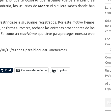
p?na. El que le gusta lo que hacemos vuelve a entrar o se
ntrario, los usuarios de
Men?e
ni siquiera saben donde han
Lord
senc
@Ne
stringirse a s?usuarios registrados. Por este motivo hemos
mas
, de forma autom?ca, rechace las entradas procedentes de los
com
Es como un
«antivirus»
que sirve para proteger nuestra web
For
Cue
10
009/10/15/razones-para-bloquear-«meneame»
Com
Com
Correo electrónico
Imprimir
Un 
PAR
Alib
Esp
L