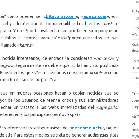
10
El P
pa? como pueden ser «
bitacoras.com
»,
«
apezz.com
»
, etc,
09
ivel y adem?entran de forma equilibrada a leer los «
post
» o
EL 
plaga. Y no s?por la avalancha que producen sino porque no
HD 
es fallos o errores, para as?espu?poder criticarlos en sus
Xiao
 llamado «
karma
».
¿ine
noticia interesante, de entrada la consideran «
no seria
» y
Lo 
edigna
». Seguramente se debe a que no la han visto publicada
tu s
. Esos medios que s?estos usuarios consideran «
fiables
» como
Inno
o mucho de su ideolog?pol?ca.
05
 que en muchas ocasiones basan o copian noticias que se
Cree
yor?de los usuarios de
Men?e
critica y sus administradores
con
emp
 echar un vistazo a las webs m?enlazadas del «
agregador
rtenecen a los principales peri?os espa?s.
Mi 
prim
es interesan las visitas masivas de «
meneame.net
» y no les
tien
n de ella. Para estos medios se trata de generar audiencias altas
#Wi