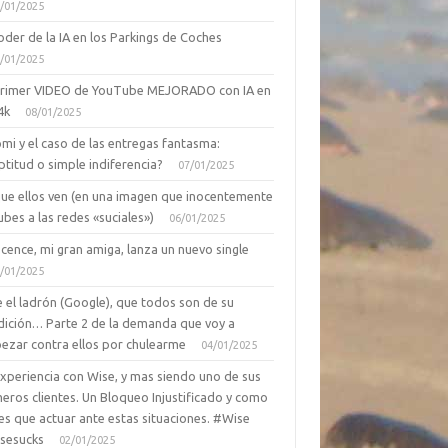
/01/2025
oder de la IA en los Parkings de Coches
/01/2025
primer VIDEO de YouTube MEJORADO con IA en
4k
08/01/2025
mi y el caso de las entregas fantasma:
ptitud o simple indiferencia?
07/01/2025
que ellos ven (en una imagen que inocentemente
ubes a las redes «suciales»)
06/01/2025
cence, mi gran amiga, lanza un nuevo single
/01/2025
 el ladrón (Google), que todos son de su
dición… Parte 2 de la demanda que voy a
ezar contra ellos por chulearme
04/01/2025
Experiencia con Wise, y mas siendo uno de sus
eros clientes. Un Bloqueo Injustificado y como
es que actuar ante estas situaciones. #Wise
sesucks
02/01/2025