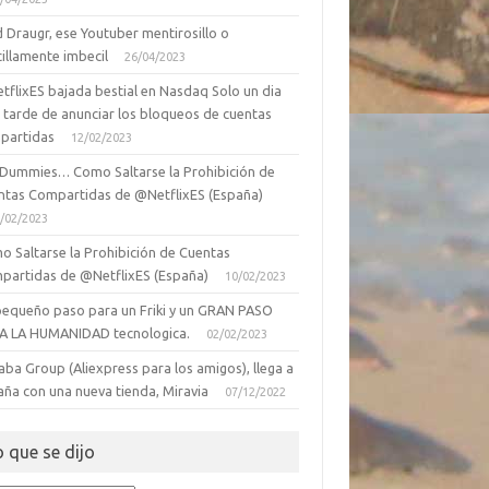
 Draugr, ese Youtuber mentirosillo o
illamente imbecil
26/04/2023
tflixES bajada bestial en Nasdaq Solo un dia
 tarde de anunciar los bloqueos de cuentas
partidas
12/02/2023
 Dummies… Como Saltarse la Prohibición de
ntas Compartidas de @NetflixES (España)
/02/2023
o Saltarse la Prohibición de Cuentas
partidas de @NetflixES (España)
10/02/2023
pequeño paso para un Friki y un GRAN PASO
A LA HUMANIDAD tecnologica.
02/02/2023
aba Group (Aliexpress para los amigos), llega a
aña con una nueva tienda, Miravia
07/12/2022
o que se dijo